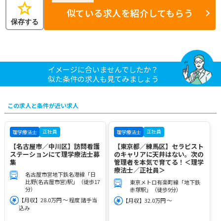
star
似ている求人を紹介してもらう
保存する
イメージに合いませんでしたか？
似た条件の求人も見てみましょう
この求人と条件が近い求人
正社員
正社員
理学療法士
理学療法士
【名古屋市／中川区】訪問看護
【東京都／練馬区】セラピスト
ステーションにて理学療法士募
のキャリアに天井はない。次の
集
管理者を本気で育てる！＜理学
療法士／正社員＞
名古屋市営地下鉄名港線「日
比野(名古屋市営)駅」（徒歩17
東京メトロ有楽町線「地下鉄
分）
赤塚駅」（徒歩9分）
【月収】28.0万円 ～ 程度 諸手当
【月収】32.0万円 ～
込み