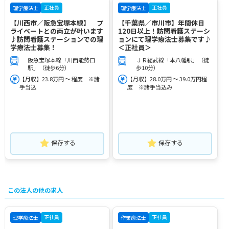
正社員
正社員
理学療法士
理学療法士
【川西市／阪急宝塚本線】 プ
【千葉県／市川市】年間休日
ライベートとの両立が叶います
120日以上！訪問看護ステーシ
♪訪問看護ステーションでの理
ョンにて理学療法士募集です♪
学療法士募集！
＜正社員＞
阪急宝塚本線「川西能勢口
ＪＲ総武線「本八幡駅」（徒
駅」（徒歩6分）
歩10分）
【月収】23.8万円 ～ 程度 ※諸
【月収】28.0万円 ～ 39.0万円程
手当込
度 ※諸手当込み
保存する
保存する
この法人の他の求人
正社員
正社員
理学療法士
作業療法士