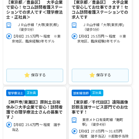
【東京都／豊島区】 大手企業
【東京都／豊島区】 大手企業
で安心！セコム訪問看護ステー
で安心してお仕事できます！セ
ションでの求人です＜理学療法
コム訪問看護ステーションでの
士・正社員＞
求人です
ＪＲ山手線「大塚(東京)駅」
ＪＲ山手線「大塚(東京)駅」
（徒歩5分）
（徒歩5分）
【月収】25.5万円 ～ 程度 ※東
【月収】25.5万円 ～ 程度 ※東
京地区、臨床経験3年モデル
京地区、臨床経験3年モデル
保存する
保存する
正社員
正社員
理学療法士
放射線技師
【神戸市/東灘区】原則土日祝
【東京都／千代田区】遠隔画像
休み◎大手企業で安心！訪問看
診断支援サービス部門でのお仕
護での理学療法士さんの募集で
事です！
す♪
東京メトロ有楽町線「麹町
駅」（徒歩4分）
【月収】25.6万円 ～ 程度 諸手
当込
【月収】27.0万円 ～ 31.8万円
（程度 諸手当込）※超勤手当除