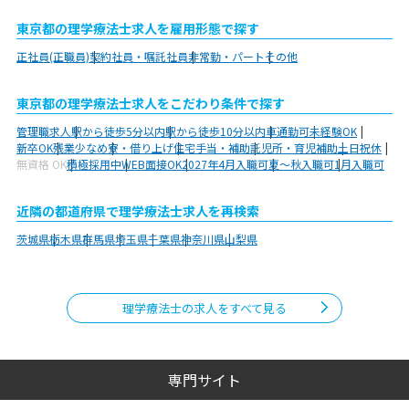
東京都の理学療法士求人を雇用形態で探す
正社員(正職員)
契約社員・嘱託社員
非常勤・パート
その他
東京都の理学療法士求人をこだわり条件で探す
管理職求人
駅から徒歩5分以内
駅から徒歩10分以内
車通勤可
未経験OK
新卒OK
残業少なめ
寮・借り上げ
住宅手当・補助
託児所・育児補助
土日祝休
無資格 OK
積極採用中
WEB面接OK
2027年4月入職可
夏～秋入職可
1月入職可
近隣の都道府県で理学療法士求人を再検索
茨城県
栃木県
群馬県
埼玉県
千葉県
神奈川県
山梨県
理学療法士の求人をすべて見る
専門サイト