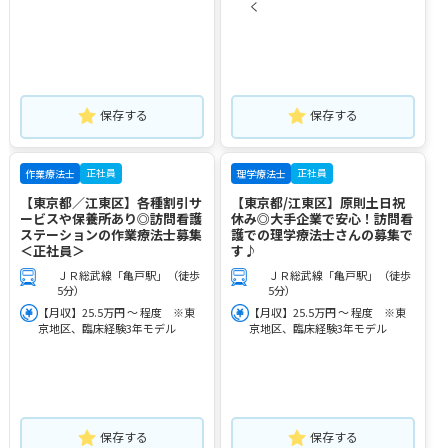
く
保存する
保存する
正社員
正社員
作業療法士
理学療法士
【東京都／江東区】各種割引サ
【東京都/江東区】原則土日祝
ービスや保養所あり◎訪問看護
休み◎大手企業で安心！訪問看
ステーションの作業療法士募集
護での理学療法士さんの募集で
＜正社員＞
す♪
ＪＲ総武線「亀戸駅」（徒歩
ＪＲ総武線「亀戸駅」（徒歩
5分）
5分）
【月収】25.5万円 ～ 程度 ※東
【月収】25.5万円 ～ 程度 ※東
京地区、臨床経験3年モデル
京地区、臨床経験3年モデル
保存する
保存する