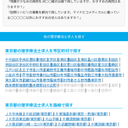
「残業が少なめの病院をJR○○線の沿線で探していますが、おすすめの病院はあ
りますか？」
「訪問リハビリの募集を都内で探しています。マイナビコメディカルに載ってい
る○○○○○以外におすすめの求人はありますか？」
他の理学療法士求人を探す
東京都の理学療法士求人を市区町村で探す
千代田区
中央区
港区
新宿区
文京区
台東区
墨田区
江東区
品川区
目黒区
大田区
世田谷区
渋谷区
中野区
杉並区
豊島区
北区
荒川区
板橋区
練馬区
足立区
葛飾区
江戸川区
八王子市
立川市
武蔵野市
三鷹市
青梅市
府中市
昭島市
調布市
町田市
小金井市
小平市
日野市
東村山市
国分寺市
国立市
福生市
狛江市
東大和市
清瀬市
東久留米市
武蔵村山市
多摩市
稲城市
羽村市
あきる野市
西東京市
西多摩郡瑞穂町
西多摩郡日の出町
西多摩郡檜原村
西多摩郡奥多摩町
大島町
利島村
新島村
神津島村
三宅村
御蔵島村
八丈島八丈町
青ヶ島村
小笠原村
東京都の理学療法士求人を路線で探す
ＪＲ中央線
ＪＲ総武線(東京都)
ＪＲ東海道本線(東京－熱海)(東京都)
ＪＲ京浜東北線(東京都)
ＪＲ山手線
ＪＲ横須賀線(東京都)
ＪＲ南武線(川崎－立川)(東京都)
ＪＲ武蔵野線(東京都)
ＪＲ横浜線(東京都)