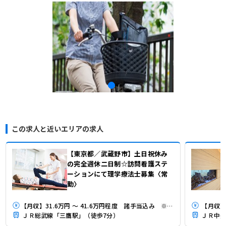
この求人と近いエリアの求人
【東京都／武蔵野市】土日祝休み
の完全週休二日制☆訪問看護ステ
ーションにて理学療法士募集〈常
勤〉
【月収】31.6万円 ～ 41.6万円程度 諸手当込み ※年収÷12ヶ月
【月収】
ＪＲ総武線「三鷹駅」（徒歩7分）
ＪＲ中央