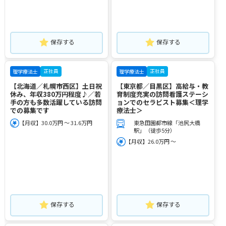
保存する
保存する
正社員
正社員
理学療法士
理学療法士
【北海道／札幌市西区】土日祝
【東京都／目黒区】高給与・教
休み、年収380万円程度♪／若
育制度充実の訪問看護ステーシ
手の方も多数活躍している訪問
ョンでのセラピスト募集＜理学
での募集です
療法士＞
【月収】30.0万円 ～ 31.6万円
東急田園都市線「池尻大橋
駅」（徒歩5分）
【月収】26.0万円 ～
保存する
保存する