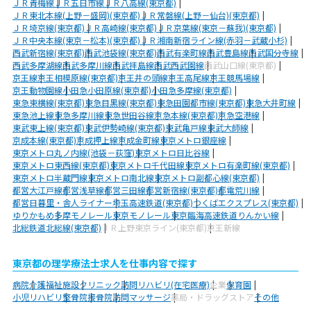
ＪＲ青梅線
ＪＲ五日市線
ＪＲ八高線(東京都)
ＪＲ東北本線(上野－盛岡)(東京都)
ＪＲ常磐線(上野－仙台)(東京都)
ＪＲ埼京線(東京都)
ＪＲ高崎線(東京都)
ＪＲ京葉線(東京－蘇我)(東京都)
ＪＲ中央本線(東京－松本)(東京都)
ＪＲ湘南新宿ライン線(赤羽－武蔵小杉)
西武新宿線(東京都)
西武池袋線(東京都)
西武有楽町線
西武豊島線
西武国分寺線
西武多摩湖線
西武多摩川線
西武拝島線
西武西武園線
西武山口線(東京都)
京王線
京王相模原線(東京都)
京王井の頭線
京王高尾線
京王競馬場線
京王動物園線
小田急小田原線(東京都)
小田急多摩線(東京都)
東急東横線(東京都)
東急目黒線(東京都)
東急田園都市線(東京都)
東急大井町線
東急池上線
東急多摩川線
東急世田谷線
京急本線(東京都)
京急空港線
東武東上線(東京都)
東武伊勢崎線(東京都)
東武亀戸線
東武大師線
京成本線(東京都)
京成押上線
京成金町線
東京メトロ銀座線
東京メトロ丸ノ内線(池袋－荻窪)
東京メトロ日比谷線
東京メトロ東西線(東京都)
東京メトロ千代田線
東京メトロ有楽町線(東京都)
東京メトロ半蔵門線
東京メトロ南北線
東京メトロ副都心線(東京都)
都営大江戸線
都営浅草線
都営三田線
都営新宿線(東京都)
都電荒川線
都営日暮里・舎人ライナー
埼玉高速鉄道(東京都)
つくばエクスプレス(東京都)
ゆりかもめ
多摩モノレール
東京モノレール
東京臨海高速鉄道りんかい線
北総鉄道北総線(東京都)
ＪＲ上野東京ライン(東京都)
京王新線
東京都の理学療法士求人を仕事内容で探す
病院
介護福祉施設
クリニック
訪問リハビリ(在宅医療)
企業
保育園
小児リハビリ
整骨院
接骨院
訪問マッサージ
薬局・ドラッグストア
その他