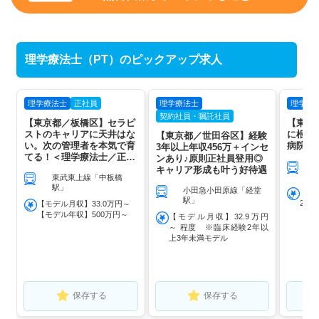
理学療法士（PT）のピックアップ求人
理学療法士
正社員
理学療法士
理学療
契約社員・嘱託社員
【東京都／板橋区】セラピ
【東京
ストのキャリアに天井はな
に根ざ
【東京都／世田谷区】経験
い。次の管理者を本気で育
病院で
3年以上年収456万＋インセ
てる！＜理学療法士／正社
ンあり♪原則正社員登用◎
員＞
キャリア形成も叶う好待遇
東武東上線「中板橋
駅」
小田急小田原線「経堂
【モ
駅」
27.
【モデル月収】33.0万円～
【モデル年収】500万円～
【モデル月収】32.9万円
～ 程度 ※臨床経験2年以
上3年未満モデル
保存する
保存する