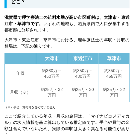
どこ？
滋賀県で理学療法士の給料水準が高い市区町村は、大津市・東近
江市・草津市です。
いずれの地域も、滋賀県内で人口が集中する
都市部に分類されます。
大津市・東近江市・草津市における、理学療法士の年収・月収の
相場は、下記の通りです。
大津市
東近江市
草津市
約360万～
約350万～
約350万～
年収
450万円
430万円
455万円
約25万～32
約25万～30
約25万～32
月収（※）
万円
万円
万円
（※）手当・賞与分を含めていません
ここで紹介している年収・月収の金額は、「マイナビコメディカ
ル」の求人情報を基に算出している推定値です。手当や賞与の金
額は含んでいないため、実際の年収は大きく異なる可能性があり