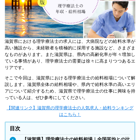
滋賀県における理学療法士の求人には、大病院などの給料水準が
高い施設から、未経験者を積極的に採用する施設など、さまざま
なものがあります。また滋賀県は、県内の高齢化率が年々増加し
ている事情があり、理学療法士の需要は徐々に高まりつつあるエ
リアです。
そこで今回は、滋賀県における理学療法士の給料相場について解
説します。滋賀県全体の給料相場や、県内で給料水準の高いエリ
アについて紹介するため、滋賀県で理学療法士の仕事に興味を持
っている人は、ぜひ参考にしてください。
【関連リンク】滋賀県の理学療法士の人気求人・給料ランキング
はこちら！
目次
【滋賀県】理学療法士の給料相場｜全国平均との比