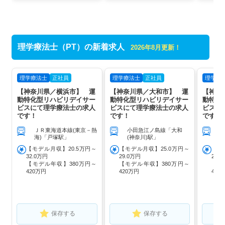
理学療法士（PT）の新着求人
2026年8月更新！
理学療法士
正社員
理学療法士
正社員
理学療
【神奈川県／横浜市】 運
【神奈川県／大和市】 運
【神奈
動特化型リハビリデイサー
動特化型リハビリデイサー
動特化
ビスにて理学療法士の求人
ビスにて理学療法士の求人
ビスに
です！
です！
です！
ＪＲ東海道本線(東京－熱
小田急江ノ島線「大和
海)「戸塚駅」
(神奈川)駅」
【モデル月収】20.5万円～
【モデル月収】25.0万円～
【モ
32.0万円
29.0万円
29.
【モデル年収】380万円～
【モデル年収】380万円～
【モ
420万円
420万円
420
保存する
保存する