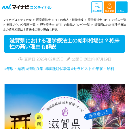
マイナビコメディカル
理学療法士（PT）の求人・転職情報
理学療法士（PT）の求人一覧
転職ノウハウ記事一覧
理学療法士（PT）の転職ノウハウ一覧
滋賀県における理学療法
士の給料相場は？将来性の高い理由も解説
滋賀県における理学療法士の給料相場は？将来
性の高い理由も解説
更新日 2025年02月25日
公開日 2021年07月19日
#年収・給料
#情報収集
#転職検討/準備
#セラピストの年収・給料