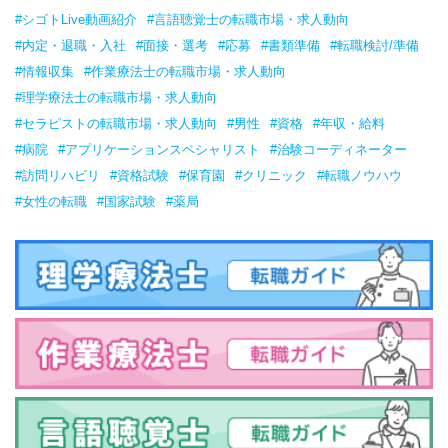
#シゴトLive動画紹介
#言語聴覚士の転職市場・求人動向
#内定・退職・入社
#面接・選考
#応募
#書類準備
#転職検討/準備
#情報収集
#作業療法士の転職市場・求人動向
#理学療法士の転職市場・求人動向
#セラピストの転職市場・求人動向
#男性
#資格
#年収・給料
#病院
#アプリケーションスペシャリスト
#治験コーディネーター
#訪問リハビリ
#資格試験
#保育園
#クリニック
#転職ノウハウ
#女性の転職
#国家試験
#薬局