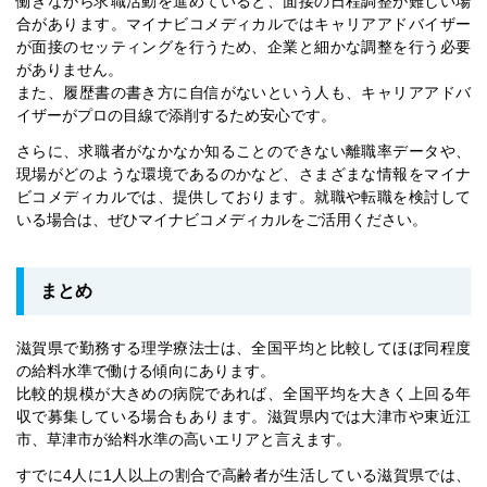
働きながら求職活動を進めていると、面接の日程調整が難しい場
合があります。マイナビコメディカルではキャリアアドバイザー
が面接のセッティングを行うため、企業と細かな調整を行う必要
がありません。
また、履歴書の書き方に自信がないという人も、キャリアアドバ
イザーがプロの目線で添削するため安心です。
さらに、求職者がなかなか知ることのできない離職率データや、
現場がどのような環境であるのかなど、さまざまな情報をマイナ
ビコメディカルでは、提供しております。就職や転職を検討して
いる場合は、ぜひマイナビコメディカルをご活用ください。
まとめ
滋賀県で勤務する理学療法士は、全国平均と比較してほぼ同程度
の給料水準で働ける傾向にあります。
比較的規模が大きめの病院であれば、全国平均を大きく上回る年
収で募集している場合もあります。滋賀県内では大津市や東近江
市、草津市が給料水準の高いエリアと言えます。
すでに4人に1人以上の割合で高齢者が生活している滋賀県では、