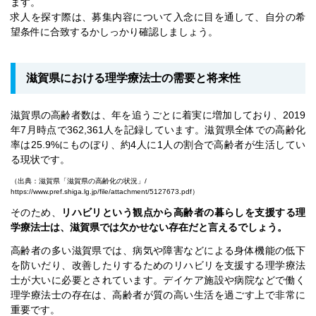
ます。
求人を探す際は、募集内容について入念に目を通して、自分の希
望条件に合致するかしっかり確認しましょう。
滋賀県における理学療法士の需要と将来性
滋賀県の高齢者数は、年を追うごとに着実に増加しており、2019
年7月時点で362,361人を記録しています。滋賀県全体での高齢化
率は25.9%にものぼり、約4人に1人の割合で高齢者が生活してい
る現状です。
（出典：滋賀県「滋賀県の高齢化の状況」/
https://www.pref.shiga.lg.jp/file/attachment/5127673.pdf）
そのため、
リハビリという観点から高齢者の暮らしを支援する理
学療法士は、滋賀県では欠かせない存在だと言えるでしょう。
高齢者の多い滋賀県では、病気や障害などによる身体機能の低下
を防いだり、改善したりするためのリハビリを支援する理学療法
士が大いに必要とされています。デイケア施設や病院などで働く
理学療法士の存在は、高齢者が質の高い生活を過ごす上で非常に
重要です。