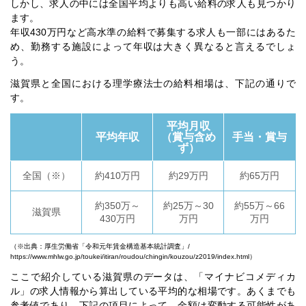
しかし、求人の中には全国平均よりも高い給料の求人も見つかり
ます。
年収430万円など高水準の給料で募集する求人も一部にはあるた
め、勤務する施設によって年収は大きく異なると言えるでしょ
う。
滋賀県と全国における理学療法士の給料相場は、下記の通りで
す。
平均月収
平均年収
（賞与含め
手当・賞与
ず）
全国（※）
約410万円
約29万円
約65万円
約350万～
約25万～30
約55万～66
滋賀県
430万円
万円
万円
（※出典：厚生労働省「令和元年賃金構造基本統計調査」/
https://www.mhlw.go.jp/toukei/itiran/roudou/chingin/kouzou/z2019/index.html）
ここで紹介している滋賀県のデータは、「マイナビコメディカ
ル」の求人情報から算出している平均的な相場です。あくまでも
参考値であり、下記の項目によって、金額は変動する可能性があ