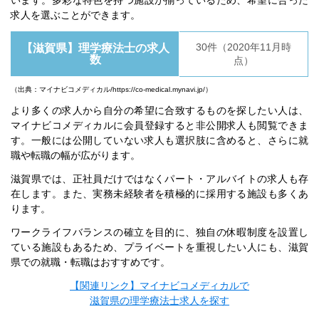
います。多彩な特色を持つ施設が揃っているため、希望に合った
求人を選ぶことができます。
30件（2020年11月時
【滋賀県】理学療法士の求人
数
点）
（出典：マイナビコメディカル/https://co-medical.mynavi.jp/）
より多くの求人から自分の希望に合致するものを探したい人は、
マイナビコメディカルに会員登録すると非公開求人も閲覧できま
す。一般には公開していない求人も選択肢に含めると、さらに就
職や転職の幅が広がります。
滋賀県では、正社員だけではなくパート・アルバイトの求人も存
在します。また、実務未経験者を積極的に採用する施設も多くあ
ります。
ワークライフバランスの確立を目的に、独自の休暇制度を設置し
ている施設もあるため、プライベートを重視したい人にも、滋賀
県での就職・転職はおすすめです。
【関連リンク】マイナビコメディカルで
滋賀県の理学療法士求人を探す