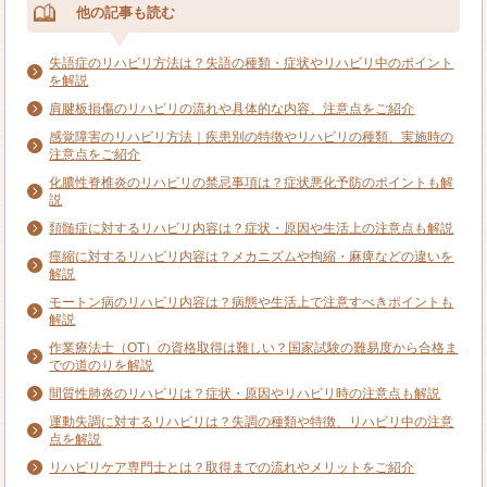
他の記事も読む
失語症のリハビリ方法は？失語の種類・症状やリハビリ中のポイント
を解説
肩腱板損傷のリハビリの流れや具体的な内容、注意点をご紹介
感覚障害のリハビリ方法｜疾患別の特徴やリハビリの種類、実施時の
注意点をご紹介
化膿性脊椎炎のリハビリの禁忌事項は？症状悪化予防のポイントも解
説
頚髄症に対するリハビリ内容は？症状・原因や生活上の注意点も解説
痙縮に対するリハビリ内容は？メカニズムや拘縮・麻痺などの違いを
解説
モートン病のリハビリ内容は？病態や生活上で注意すべきポイントも
解説
作業療法士（OT）の資格取得は難しい？国家試験の難易度から合格ま
での道のりを解説
間質性肺炎のリハビリは？症状・原因やリハビリ時の注意点も解説
運動失調に対するリハビリは？失調の種類や特徴、リハビリ中の注意
点を解説
リハビリケア専門士とは？取得までの流れやメリットをご紹介