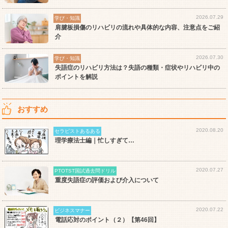
2026.07.29
学び・知識
肩腱板損傷のリハビリの流れや具体的な内容、注意点をご紹
介
2026.07.30
学び・知識
失語症のリハビリ方法は？失語の種類・症状やリハビリ中の
ポイントを解説
おすすめ
2020.08.20
セラピストあるある
理学療法士編｜忙しすぎて…
2020.07.27
PTOTST国試過去問ドリル
重度失語症の評価および介入について
2020.07.22
ビジネスマナー
電話応対のポイント（２）【第46回】