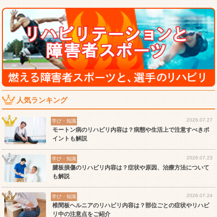
人気ランキング
2026.07.27
学び・知識
モートン病のリハビリ内容は？病態や生活上で注意すべきポ
イントも解説
2026.07.23
学び・知識
腱板損傷のリハビリ内容は？症状や原因、治療方法について
も解説
2026.07.24
学び・知識
椎間板ヘルニアのリハビリ内容は？部位ごとの症状やリハビ
リ中の注意点をご紹介