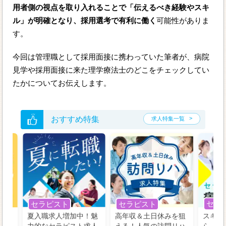
用者側の視点を取り入れることで「伝えるべき経験やスキ
ル」が明確となり、採用選考で有利に働く
可能性がありま
す。
今回は管理職として採用面接に携わっていた筆者が、病院
見学や採用面接に来た理学療法士のどこをチェックしてい
たかについてお伝えします。
おすすめ特集
求人特集一覧
セラ
セラピスト
セラピスト
う！
夏入職求人増加中！魅
高年収＆土日休みを狙
スキル
の好
力的なセラピスト求人
える！人気の訪問リハ
ら、学