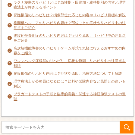
ラクナ梗塞のリハビリとは？急性期・回復期・維持期別の内容と理学
療法士が押さえるポイント
脊髄損傷のリハビリは？損傷部位に応じた内容やリハビリ目標を解説
椎間板ヘルニアのリハビリ内容は？部位ごとの症状やリハビリ中の注
意点をご紹介
後縦靭帯骨化症のリハビリ内容は？症状や原因、リハビリ中の注意点
をご紹介
高次脳機能障害のリハビリ｜ゲーム形式で気軽に行えるおすすめの内
容をご紹介
ワレンベルグ症候群のリハビリ｜症状や原因、リハビリ中の注意点を
解説
腱板損傷のリハビリ内容は？症状や原因、治療方法についても解説
理学療法士が公務員になるには？給料や試験内容など民間との違いも
解説
ブラガードテストの手順と臨床的意義：関連する神経伸張テストの整
理