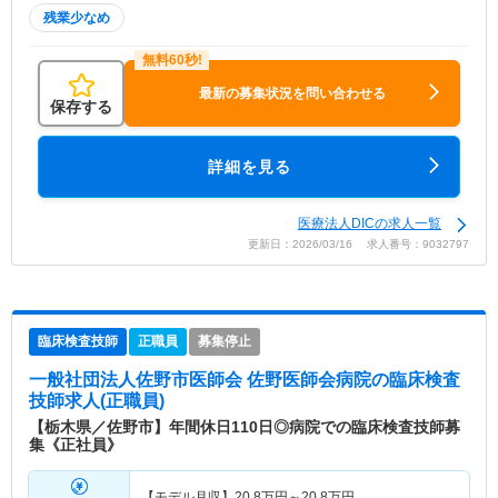
残業少なめ
最新の募集状況を問い合わせる
保存する
詳細を見る
医療法人DICの求人一覧
更新日：2026/03/16 求人番号：9032797
臨床検査技師
正職員
募集停止
一般社団法人佐野市医師会 佐野医師会病院
の臨床検査
技師求人(正職員)
【栃木県／佐野市】年間休日110日◎病院での臨床検査技師募
集《正社員》
【モデル月収】
20.8
万円～
20.8
万円