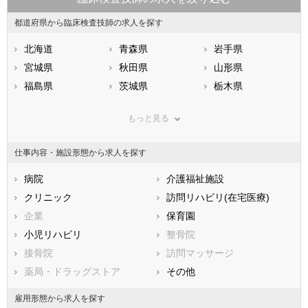
都道府県から臨床検査技師の求人を探す
北海道
青森県
岩手県
宮城県
秋田県
山形県
福島県
茨城県
栃木県
群馬県
埼玉県
千葉県
もっと見る
東京都
神奈川県
新潟県
山梨県
長野県
富山県
仕事内容・施設形態から求人を探す
石川県
福井県
岐阜県
静岡県
病院
愛知県
介護福祉施設
三重県
滋賀県
クリニック
京都府
訪問リハビリ(在宅医療)
大阪府
兵庫県
企業
奈良県
保育園
和歌山県
鳥取県
小児リハビリ
島根県
整骨院
岡山県
広島県
接骨院
山口県
訪問マッサージ
徳島県
香川県
薬局・ドラッグストア
愛媛県
その他
高知県
福岡県
佐賀県
長崎県
雇用形態から求人を探す