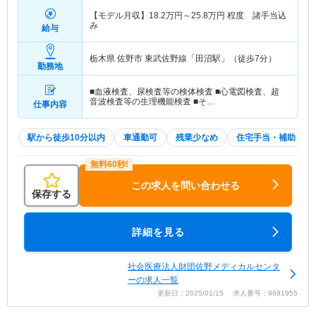
【モデル月収】
18.2
万円～
25.8
万円
程度 諸手当込
み
給与
栃木県 佐野市
東武佐野線「田沼駅」（徒歩7分）
勤務地
■血液検査、尿検査等の検体検査 ■心電図検査、超
音波検査等の生理機能検査 ■そ…
仕事内容
駅から徒歩10分以内
車通勤可
残業少なめ
住宅手当・補助
この求人を問い合わせる
保存する
詳細を見る
社会医療法人財団佐野メディカルセンタ
ーの求人一覧
更新日：2025/01/15 求人番号：9691955