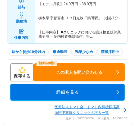
【モデル月収】
24.0
万円～
38.0
万円
給与
栃木県 宇都宮市
ＪＲ日光線「鶴田駅」（徒歩7分）
勤務地
【仕事内容】 ■クリニックにおける臨床検査技師業
務全般 ・院内検査機器操作、管…
仕事内容
駅から徒歩10分以内
車通勤可
残業少なめ
積極採用中
この求人を問い合わせる
保存する
詳細を見る
医療法人トマト会 トマト内科糖尿病高
血圧甲状腺クリニックの求人一覧
更新日：2025/10/29 求人番号：10158667