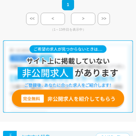
1
<<
<
>
>>
（1～13件目を表示中）