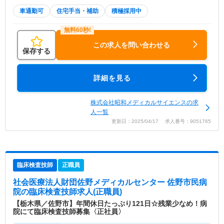
車通勤可
住宅手当・補助
積極採用中
この求人を問い合わせる
保存する
詳細を見る
株式会社昭和メディカルサイエンスの求
人一覧
更新日：2025/04/17 求人番号：9051765
臨床検査技師
正職員
社会医療法人財団佐野メディカルセンター 佐野市民病
院
の臨床検査技師求人(正職員)
【栃木県／佐野市】年間休日たっぷり121日☆残業少なめ！病
院にて臨床検査技師募集〈正社員〉