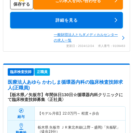
この求人を問い合わせる
保存する
詳細を見る
一般財団法人とちぎメディカルセンター
の求人一覧
更新日：2024/12/24 求人番号：9108463
臨床検査技師
正職員
医療法人あゆら かわしま循環器内科
の臨床検査技師求
人(正職員)
【栃木県／矢板市】年間休日130日☆循環器内科クリニックに
て臨床検査技師募集〈正社員〉
【モデル月収】
22.0
万円～
程度＋歩合
給与
栃木県 矢板市
ＪＲ東北本線(上野－盛岡)「矢板駅」
（徒歩19分）
勤務地