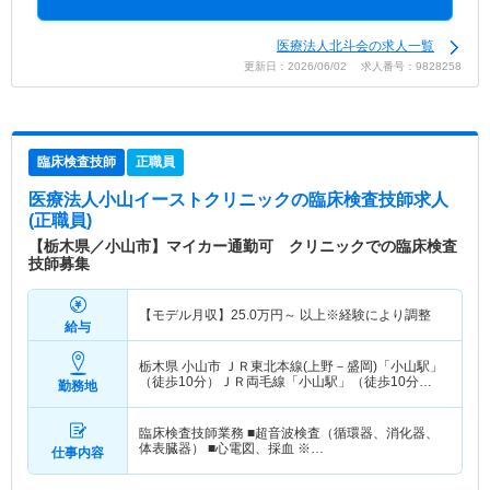
医療法人北斗会の求人一覧
更新日：2026/06/02 求人番号：9828258
臨床検査技師
正職員
医療法人小山イーストクリニック
の臨床検査技師求人
(正職員)
【栃木県／小山市】マイカー通勤可 クリニックでの臨床検査
技師募集
【モデル月収】
25.0
万円～
以上※経験により調整
給与
栃木県 小山市
ＪＲ東北本線(上野－盛岡)「小山駅」
（徒歩10分）ＪＲ両毛線「小山駅」（徒歩10分）
勤務地
他
臨床検査技師業務 ■超音波検査（循環器、消化器、
体表臓器） ■心電図、採血 ※…
仕事内容