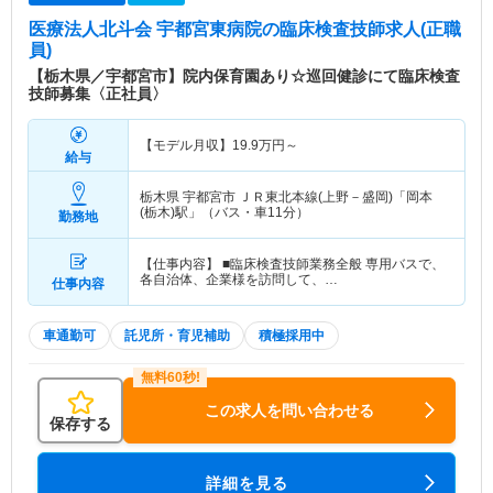
医療法人北斗会 宇都宮東病院
の臨床検査技師求人(正職
員)
【栃木県／宇都宮市】院内保育園あり☆巡回健診にて臨床検査
技師募集〈正社員〉
【モデル月収】
19.9
万円～
給与
栃木県 宇都宮市
ＪＲ東北本線(上野－盛岡)「岡本
(栃木)駅」（バス・車11分）
勤務地
【仕事内容】 ■臨床検査技師業務全般 専用バスで、
各自治体、企業様を訪問して、…
仕事内容
車通勤可
託児所・育児補助
積極採用中
この求人を問い合わせる
保存する
詳細を見る