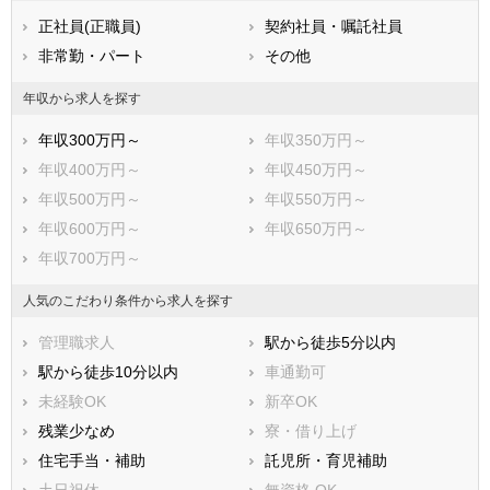
熊本県
大分県
宮崎県
正社員(正職員)
契約社員・嘱託社員
鹿児島県
沖縄県
非常勤・パート
その他
年収から求人を探す
年収300万円～
年収350万円～
年収400万円～
年収450万円～
年収500万円～
年収550万円～
年収600万円～
年収650万円～
年収700万円～
人気のこだわり条件から求人を探す
管理職求人
駅から徒歩5分以内
駅から徒歩10分以内
車通勤可
未経験OK
新卒OK
残業少なめ
寮・借り上げ
住宅手当・補助
託児所・育児補助
土日祝休
無資格 OK