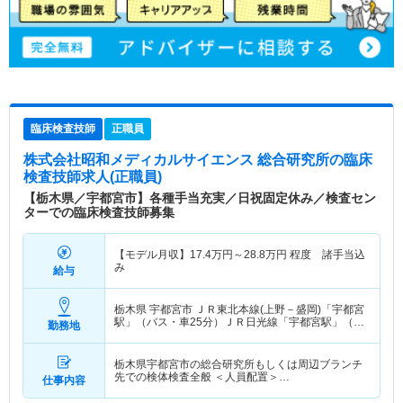
臨床検査技師
正職員
株式会社昭和メディカルサイエンス 総合研究所
の臨床
検査技師求人(正職員)
【栃木県／宇都宮市】各種手当充実／日祝固定休み／検査セン
ターでの臨床検査技師募集
【モデル月収】
17.4
万円～
28.8
万円
程度 諸手当込
み
給与
栃木県 宇都宮市
ＪＲ東北本線(上野－盛岡)「宇都宮
駅」（バス・車25分）ＪＲ日光線「宇都宮駅」（バ
勤務地
ス・車25分）
栃木県宇都宮市の総合研究所もしくは周辺ブランチ
先での検体検査全般 ＜人員配置＞…
仕事内容