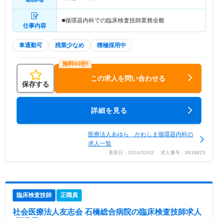
■循環器内科での臨床検査技師業務全般
仕事内容
車通勤可
残業少なめ
積極採用中
この求人を問い合わせる
保存する
詳細を見る
医療法人あゆら かわしま循環器内科の
求人一覧
更新日：2024/02/02 求人番号：9839825
臨床検査技師
正職員
社会医療法人友志会 石橋総合病院
の臨床検査技師求人