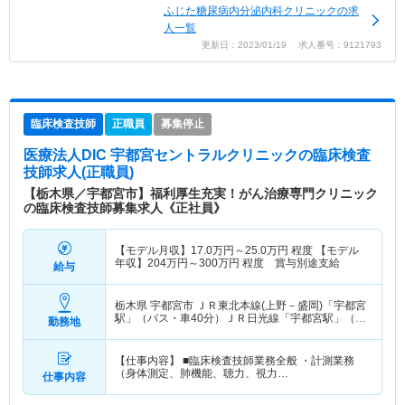
ふじた糖尿病内分泌内科クリニックの求
人一覧
更新日：2023/01/19 求人番号：9121793
臨床検査技師
正職員
募集停止
医療法人DIC 宇都宮セントラルクリニック
の臨床検査
技師求人(正職員)
【栃木県／宇都宮市】福利厚生充実！がん治療専門クリニック
の臨床検査技師募集求人《正社員》
【モデル月収】
17.0
万円～
25.0
万円
程度 【モデル
年収】
204
万円～
300
万円
程度 賞与別途支給
給与
栃木県 宇都宮市
ＪＲ東北本線(上野－盛岡)「宇都宮
駅」（バス・車40分）ＪＲ日光線「宇都宮駅」（バ
勤務地
ス・車40分）
【仕事内容】 ■臨床検査技師業務全般 ・計測業務
（身体測定、肺機能、聴力、視力…
仕事内容