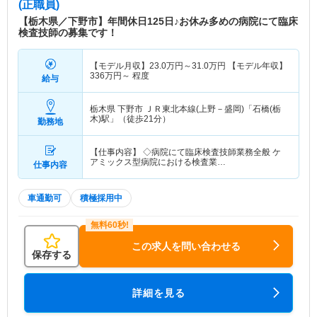
(正職員)
【栃木県／下野市】年間休日125日♪お休み多めの病院にて臨床
検査技師の募集です！
【モデル月収】
23.0
万円～
31.0
万円
【モデル年収】
336
万円～
程度
給与
栃木県 下野市
ＪＲ東北本線(上野－盛岡)「石橋(栃
木)駅」（徒歩21分）
勤務地
【仕事内容】 ◇病院にて臨床検査技師業務全般 ケ
アミックス型病院における検査業…
仕事内容
車通勤可
積極採用中
この求人を問い合わせる
保存する
詳細を見る