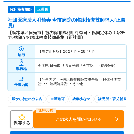
臨床検査技師
正職員
社団医療法人明倫会 今市病院
の臨床検査技師求人(正職
員)
【栃木県／日光市】協力保育園利用可◎日・祝固定休み！駅チ
カ♪病院での臨床検査技師募集《正社員》
【モデル月収】
20.2
万円～
28.7
万円
給与
栃木県 日光市
ＪＲ日光線「今市駅」（徒歩5分）
勤務地
【仕事内容】 ■臨床検査技師業務全般 ・検体検査業
務 ・生理機能業務 ・その他…
仕事内容
駅から徒歩5分以内
車通勤可
残業少なめ
託児所・育児補助
この求人を問い合わせる
保存する