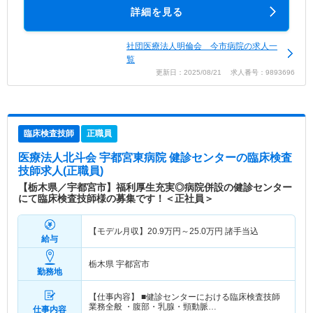
詳細を見る
社団医療法人明倫会 今市病院の求人一
覧
更新日：2025/08/21 求人番号：9893696
臨床検査技師
正職員
医療法人北斗会 宇都宮東病院 健診センター
の臨床検査
技師求人(正職員)
【栃木県／宇都宮市】福利厚生充実◎病院併設の健診センター
にて臨床検査技師様の募集です！＜正社員＞
【モデル月収】
20.9
万円～
25.0
万円
諸手当込
給与
栃木県 宇都宮市
勤務地
【仕事内容】 ■健診センターにおける臨床検査技師
業務全般 ・腹部・乳腺・頸動脈…
仕事内容