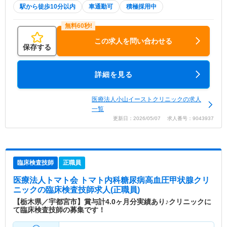
駅から徒歩10分以内
車通勤可
積極採用中
この求人を問い合わせる
保存する
詳細を見る
医療法人小山イーストクリニックの求人
一覧
更新日：2026/05/07 求人番号：9043937
臨床検査技師
正職員
医療法人トマト会 トマト内科糖尿病高血圧甲状腺クリ
ニック
の臨床検査技師求人(正職員)
【栃木県／宇都宮市】賞与計4.0ヶ月分実績あり♪クリニックに
て臨床検査技師の募集です！