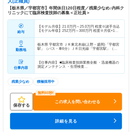
人(正職員)
【栃木県／宇都宮市】年間休日120日程度／残業少なめ♪内科ク
リニックにて臨床検査技師の募集＜正社員＞
【モデル月収】
21.0
万円～
25.0
万円
程度※諸手当込
【モデル年収】
252
万円～
300
万円
程度※月収×12
給与
ヶ月
栃木県 宇都宮市
ＪＲ東北本線(上野－盛岡)「宇都宮
駅」（バス・車6分）ＪＲ日光線「宇都宮駅」（バ
勤務地
ス・車6分）
【仕事内容】 ■臨床検査技師業務全般 ・迅速機器の
測定メンテナンス ・生理検査…
仕事内容
残業少なめ
積極採用中
この求人を問い合わせる
保存する
詳細を見る