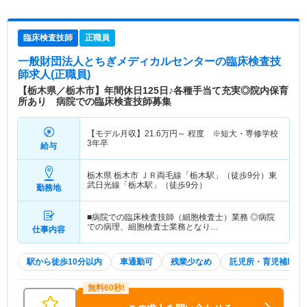
臨床検査技師
正職員
一般財団法人とちぎメディカルセンター
の臨床検査技
師求人(正職員)
【栃木県／栃木市】年間休日125日♪各種手当て充実◎院内保育
所あり 病院での臨床検査技師募集
【モデル月収】
21.6
万円～
程度 ※短大・専修学校
3年卒
給与
栃木県 栃木市
ＪＲ両毛線「栃木駅」（徒歩9分）東
武日光線「栃木駅」（徒歩9分）
勤務地
■病院での臨床検査技師（細胞検査士）業務 ◎病院
での病理、細胞検査士業務となり…
仕事内容
駅から徒歩10分以内
車通勤可
残業少なめ
託児所・育児補助