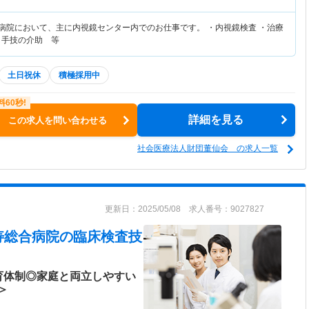
合病院において、主に内視鏡センター内でのお仕事です。 ・内視鏡検査 ・治療
 ・手技の介助 等
土日祝休
積極採用中
詳細を見る
この求人を問い合わせる
社会医療法人財団董仙会 の求人一覧
更新日：2025/05/08 求人番号：9027827
寿総合病院
の臨床検査技
育体制◎家庭と両立しやすい
＞