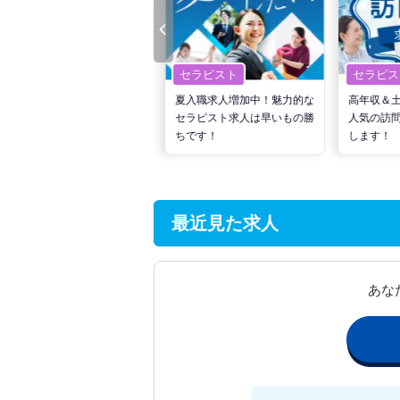
セラピスト
セラピスト
セラピス
転職で高収入を狙う！計画的
夏入職求人増加中！魅力的な
高年収＆
な活動でPTの好条件求人を
セラピスト求人は早いもの勝
人気の訪
見つけるには？
ちです！
します！
最近見た求人
あな