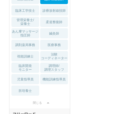
臨床工学技士
診療放射線技師
管理栄養士/
柔道整復師
栄養士
あん摩マッサージ
鍼灸師
指圧師
調剤薬局事務
医療事務
治験
視能訓練士
コーディネーター
臨床開発
調理師/
モニター
調理スタッフ
児童指導員
機能訓練指導員
胚培養士
閉じる