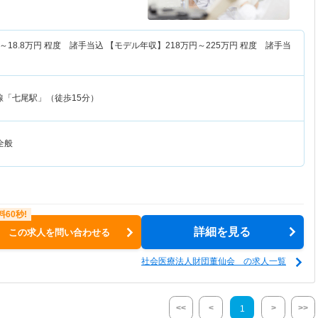
～
18.8
万円
程度 諸手当込 【モデル年収】
218
万円～
225
万円
程度 諸手当
線「七尾駅」（徒歩15分）
全般
詳細を見る
この求人を問い合わせる
社会医療法人財団董仙会 の求人一覧
<<
<
>
>>
1