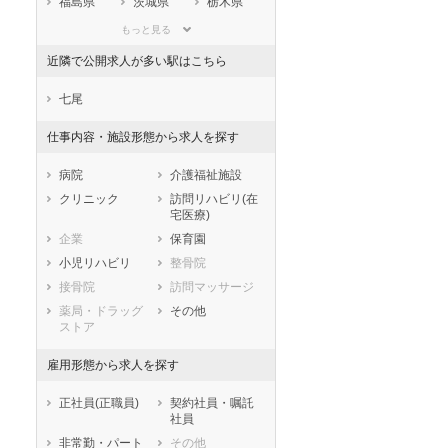
福島県
茨城県
栃木県
群馬県
埼玉県
千葉県
もっと見る
東京都
神奈川県
新潟県
近隣で公開求人が多い駅はこちら
山梨県
長野県
富山県
セラピスト
セラピスト
石川県
福井県
岐阜県
七尾
ートダ
世の中の需要の高まりととも
ワークライフバランス重視派
静岡県
愛知県
三重県
スト向け
に増加傾向の「介護施設」求
の方へ！なぜ120日が基準？
仕事内容・施設形態から求人を探す
滋賀県
京都府
大阪府
人をご紹介！
数え方も解説
兵庫県
奈良県
和歌山県
病院
介護福祉施設
鳥取県
島根県
岡山県
クリニック
訪問リハビリ(在
宅医療)
広島県
山口県
徳島県
企業
保育園
香川県
愛媛県
高知県
小児リハビリ
整骨院
福岡県
佐賀県
長崎県
接骨院
訪問マッサージ
熊本県
大分県
宮崎県
薬局・ドラッグ
その他
鹿児島県
沖縄県
ストア
雇用形態から求人を探す
正社員(正職員)
契約社員・嘱託
社員
非常勤・パート
その他