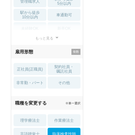
管理職求人
5分以内
駅から徒歩
車通勤可
10分以内
未経験OK
新卒OK
もっと見る
残業少なめ
寮・借り上げ
雇用形態
託児所・
住宅手当・補助
育児補助
契約社員・
正社員(正職員)
土日祝休
無資格 OK
嘱託社員
非常勤・パート
積極採用中
WEB面接OK
その他
2027年4月入職可
夏～秋入職可
職種を変更する
※単一選択
1月入職可
理学療法士
作業療法士
言語聴覚士
臨床検査技師