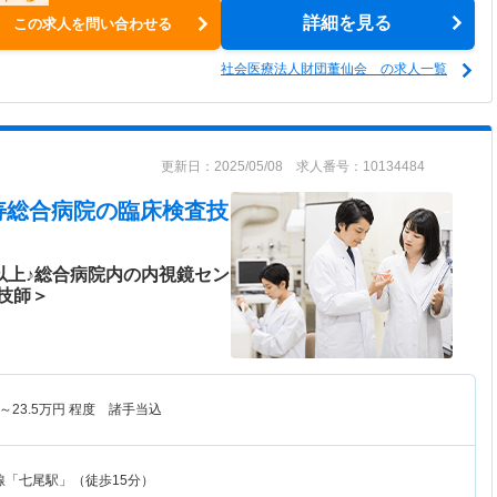
詳細を見る
この求人を問い合わせる
社会医療法人財団董仙会 の求人一覧
更新日：2025/05/08 求人番号：10134484
寿総合病院
の臨床検査技
以上♪総合病院内の内視鏡セン
技師＞
～
23.5
万円
程度 諸手当込
線「七尾駅」（徒歩15分）