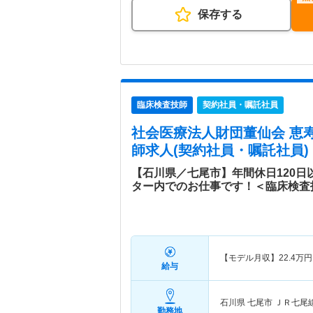
保存する
臨床検査技師
契約社員・嘱託社員
社会医療法人財団董仙会 恵
師求人(契約社員・嘱託社員)
【石川県／七尾市】年間休日120日
ター内でのお仕事です！＜臨床検査
【モデル月収】
22.4
万円
給与
石川県 七尾市
ＪＲ七尾
勤務地