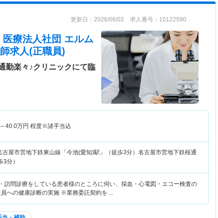
更新日：2026/06/02 求人番号：10122590
 医療法人社団 エルム
師求人(正職員)
通勤楽々♪クリニックにて臨
～
40.0
万円
程度※諸手当込
名古屋市営地下鉄東山線「今池(愛知)駅」（徒歩3分）名古屋市営地下鉄桜通
歩3分）
 ・訪問診療をしている患者様のところに伺い、採血・心電図・エコー検査の
社員への健康診断の実施 ※業務委託契約を…
手当・補助