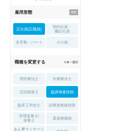
残業少なめ
寮・借り上げ
雇用形態
託児所・
住宅手当・補助
育児補助
契約社員・
正社員(正職員)
土日祝休
無資格 OK
嘱託社員
非常勤・パート
積極採用中
WEB面接OK
その他
2027年4月入職可
夏～秋入職可
職種を変更する
※単一選択
1月入職可
理学療法士
作業療法士
言語聴覚士
臨床検査技師
臨床工学技士
診療放射線技師
管理栄養士/
柔道整復師
栄養士
あん摩マッサージ