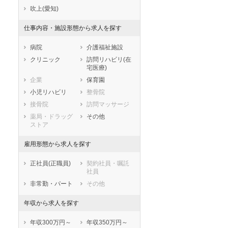
滋賀県
京都府
大阪府
吹上(愛知)
兵庫県
奈良県
和歌山県
仕事内容・施設形態から求人を探す
鳥取県
島根県
岡山県
広島県
山口県
徳島県
病院
介護福祉施設
香川県
愛媛県
高知県
クリニック
訪問リハビリ(在
宅医療)
福岡県
佐賀県
長崎県
企業
保育園
熊本県
大分県
宮崎県
小児リハビリ
整骨院
鹿児島県
沖縄県
接骨院
訪問マッサージ
薬局・ドラッグ
その他
ストア
雇用形態から求人を探す
正社員(正職員)
契約社員・嘱託
社員
非常勤・パート
その他
年収から求人を探す
年収300万円～
年収350万円～