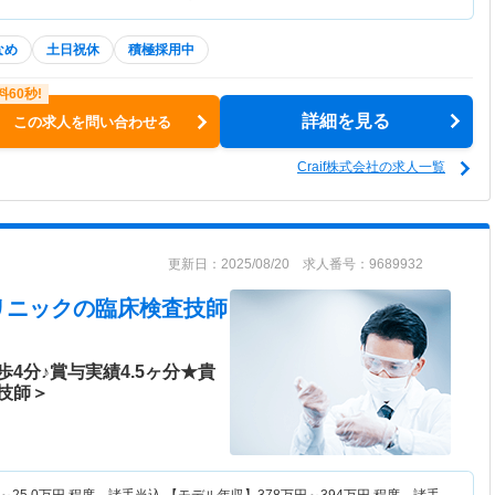
なめ
土日祝休
積極採用中
詳細を見る
この求人を問い合わせる
Craif株式会社の求人一覧
更新日：2025/08/20 求人番号：9689932
リニック
の臨床検査技師
4分♪賞与実績4.5ヶ分★貴
技師＞