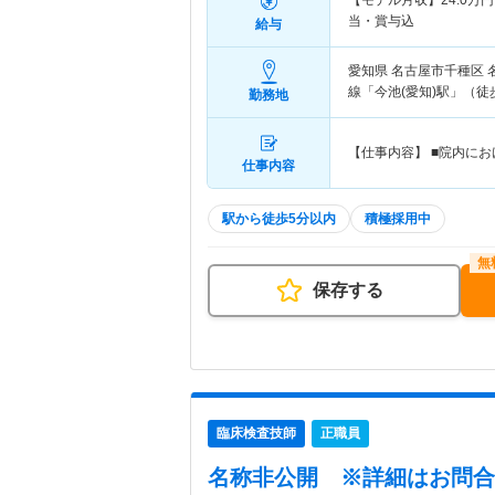
【モデル月収】
24.0
万円
当・賞与込
給与
愛知県 名古屋市千種区
線「今池(愛知)駅」（徒
勤務地
【仕事内容】 ■院内に
仕事内容
駅から徒歩5分以内
積極採用中
保存する
臨床検査技師
正職員
名称非公開
※詳細はお問合