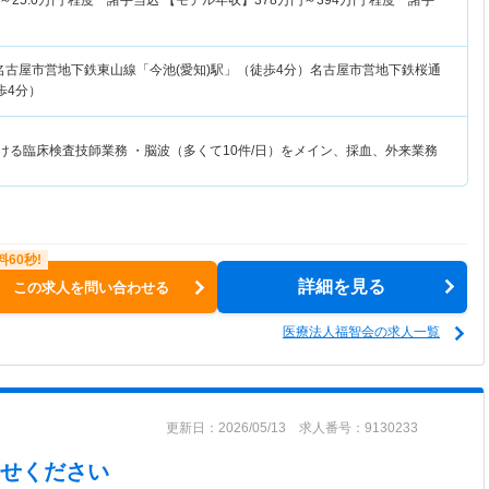
～
25.0
万円
程度 諸手当込 【モデル年収】
378
万円～
394
万円
程度 諸手
名古屋市営地下鉄東山線「今池(愛知)駅」（徒歩4分）名古屋市営地下鉄桜通
歩4分）
おける臨床検査技師業務 ・脳波（多くて10件/日）をメイン、採血、外来業務
詳細を見る
この求人を問い合わせる
医療法人福智会の求人一覧
更新日：2026/05/13 求人番号：9130233
せください