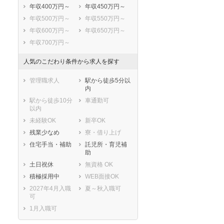
年収400万円～
年収450万円～
年収500万円～
年収550万円～
年収600万円～
年収650万円～
年収700万円～
人気のこだわり条件から求人を探す
管理職求人
駅から徒歩5分以
内
駅から徒歩10分
車通勤可
以内
未経験OK
新卒OK
残業少なめ
寮・借り上げ
住宅手当・補助
託児所・育児補
助
土日祝休
無資格 OK
積極採用中
WEB面接OK
2027年4月入職
夏～秋入職可
可
1月入職可