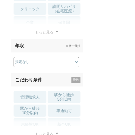
訪問リハビリ
クリニック
（在宅医療）
企業
保育園
もっと見る
小児リハビリ
整骨院
年収
※単一選択
接骨院
訪問マッサージ
薬局・
その他
ドラッグストア
こだわり条件
駅から徒歩
管理職求人
5分以内
駅から徒歩
車通勤可
10分以内
未経験OK
新卒OK
もっと見る