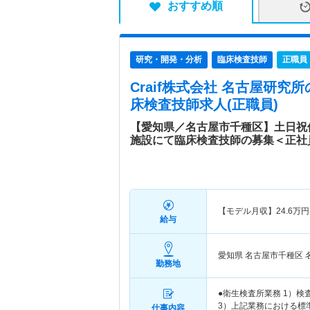
おすすめ順
研究・開発・分析
臨床検査技師
正職員
Craif株式会社 名古屋研究所
床検査技師求人(正職員)
【愛知県／名古屋市千種区】土日祝休
施設にて臨床検査技師の募集＜正社
【モデル月収】
24.6
万円
給与
愛知県 名古屋市千種区
勤務地
●衛生検査所業務 1）
3）上記業務における標準
仕事内容