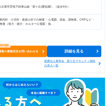
名古屋市営地下鉄東山線「星ケ丘(愛知)駅」（徒歩4分）
心療内科・小児科・産婦人科での検査 ・心電図、採血、尿検査、CRPなど ・
検査（視力・聴力・ホルター心電図・負…
詳細を見る
最新の募集状況を問い合わせる
医療法人東恵会 星ケ丘マタニティ病院
の求人一覧