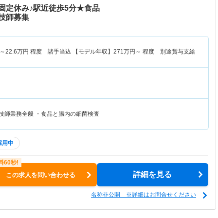
固定休み♪駅近徒歩5分★食品
技師募集
～
22.6
万円
程度 諸手当込 【モデル年収】
271
万円～
程度 別途賞与支給
査技師業務全般 ・食品と腸内の細菌検査
採用中
詳細を見る
この求人を問い合わせる
名称非公開 ※詳細はお問合せください