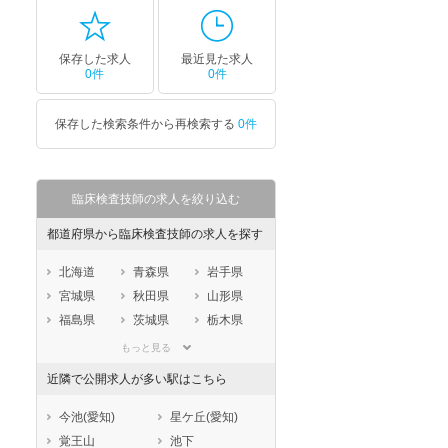
保存した求人
最近見た求人
0件
0件
保存した検索条件から再検索する
0件
臨床検査技師の求人を絞り込む
都道府県から臨床検査技師の求人を探す
北海道
青森県
岩手県
宮城県
秋田県
山形県
福島県
茨城県
栃木県
群馬県
埼玉県
千葉県
もっと見る
東京都
神奈川県
新潟県
近隣で公開求人が多い駅はこちら
山梨県
長野県
富山県
石川県
福井県
岐阜県
今池(愛知)
星ケ丘(愛知)
静岡県
愛知県
三重県
覚王山
池下