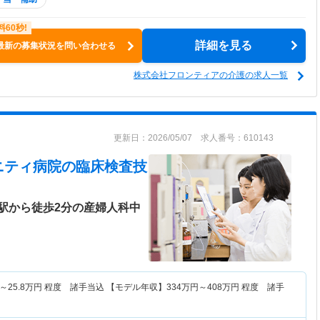
詳細を見る
最新の募集状況を問い合わせる
株式会社フロンティアの介護の求人一覧
更新日：2026/05/07 求人番号：610143
ニティ病院
の臨床検査技
駅から徒歩2分の産婦人科中
～
25.8
万円
程度 諸手当込 【モデル年収】
334
万円～
408
万円
程度 諸手