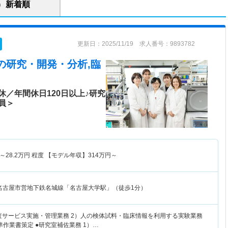
新着順
更新日：2025/11/19 求人番号：9893782
の研究・開発・分析,臨
／年間休日120日以上♪研究
員＞
～
28.2
万円
程度 【モデル年収】
314
万円～
名古屋市営地下鉄名城線「名古屋大学駅」（徒歩1分）
検査サービス実施・管理業務 2）人の検体試料・臨床情報を利用する実験業務
作業書策定 ●研究室補佐業務 1）…