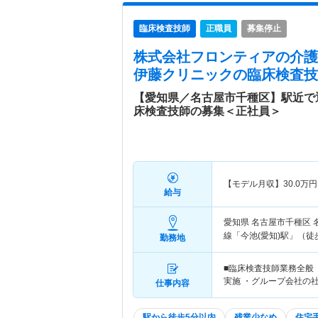
臨床検査技師
正職員
募集停止
株式会社フロンティアの介護
伊藤クリニック
の臨床検査技
【愛知県／名古屋市千種区】駅近で
床検査技師の募集＜正社員＞
【モデル月収】
30.0
万円
給与
愛知県 名古屋市千種区
線「今池(愛知)駅」（徒
勤務地
■臨床検査技師業務全般
実施 ・グループ会社の
仕事内容
駅から徒歩5分以内
残業少なめ
住宅