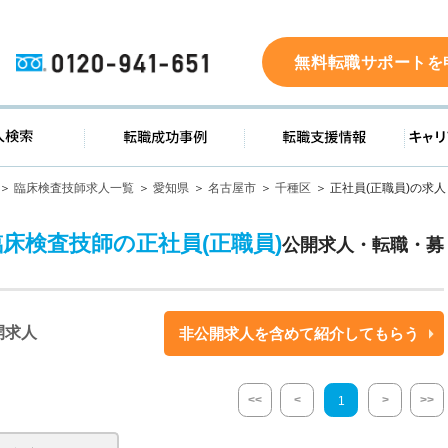
0120-941-651
無料転職サポートを
ド
求人検索
転職成功事例
転職支
臨床検査技師求人一覧
愛知県
名古屋市
千種区
正社員(正職員)の求人
臨床検査技師の正社員(正職員)
公開求人・転職・募
開求人
非公開求人を含めて紹介してもらう
<<
<
>
>>
1