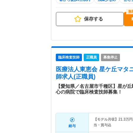
保存する
臨床検査技師
正職員
募集停止
医療法人東恵会 星ケ丘マタ
師求人(正職員)
【愛知県／名古屋市千種区】星が丘
心の病院で臨床検査技師募集！
【モデル月収】
21.3
万円
当・賞与込
給与