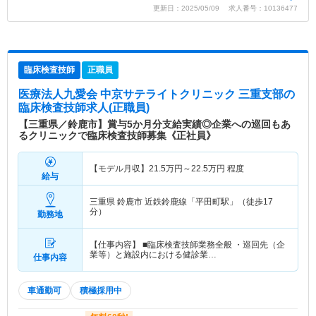
更新日：2025/05/09 求人番号：10136477
臨床検査技師
正職員
医療法人九愛会 中京サテライトクリニック 三重支部
の
臨床検査技師求人(正職員)
【三重県／鈴鹿市】賞与5か月分支給実績◎企業への巡回もあ
るクリニックで臨床検査技師募集《正社員》
【モデル月収】
21.5
万円～
22.5
万円
程度
給与
三重県 鈴鹿市
近鉄鈴鹿線「平田町駅」（徒歩17
分）
勤務地
【仕事内容】 ■臨床検査技師業務全般 ・巡回先（企
業等）と施設内における健診業…
仕事内容
車通勤可
積極採用中