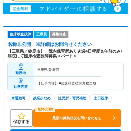
臨床検査技師
正職員
募集停止
名称非公開
※詳細はお問合せください
【三重県／鈴鹿市】 院内保育所あり★週4日程度＆午前のみ♪
病院にて臨床検査技師募集＜パート＞
三重県 鈴鹿市
勤務地
【仕事内容】 ■臨床検査技師業務全般
仕事内容
車通勤可
残業少なめ
託児所・育児補助
土日祝休
最新の募集状況を問い合わせる
保存する