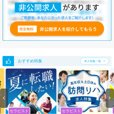
他の条件でも人気の求人がございますので、「こだわり条件」から検索
いただくか、お気軽にお問い合わせください。
全国の臨床検査技師求人
から検索いただくことも可能です。
無料転職支援サービス
にお申し込みいただくと、ご希望条件をヒアリン
グした上で求人をご提案いたします。
ご希望条件がまだ定まっていない方は
人気の希望条件をピックアップし
た求人特集
をぜひご活用ください。
転職支援の他、情報収集や募集状況の確認も、お気軽にご相談くださ
い。
おすすめ特集
求人特集一覧
セラピスト
セラピスト