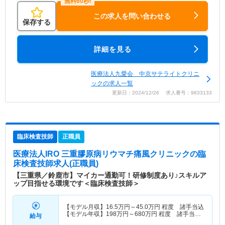
この求人を問い合わせる
保存する
詳細を見る
医療法人九愛会 中京サテライトクリニ
ックの求人一覧
更新日：2024/12/26 求人番号：9833133
臨床検査技師
正職員
医療法人IRO 三重膠原病リウマチ痛風クリニック
の臨
床検査技師求人(正職員)
【三重県／鈴鹿市】マイカー通勤可！研修制度あり♪スキルア
ップ目指せる環境です＜臨床検査技師＞
【モデル月収】
16.5
万円～
45.0
万円
程度 諸手当込
【モデル年収】
198
万円～
680
万円
程度 諸手当・
給与
賞与込