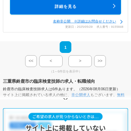
詳細を見る
名称非公開 ※詳細はお問合せください
更新日：2025/05/29 求人番号：9155848
1
<<
<
>
>>
（1～6件目を表示中）
三重県鈴鹿市の臨床検査技師の求人・転職傾向
鈴鹿市の臨床検査技師求人は6件あります。（2026年08月06日更新）
サイト上に掲載されている求人の他に、
非公開求人
もございます。
無料
転職支援サービス
にお申し込みいただくと、全求人からご希望条件に合
う求人を提案させていただきます。
鈴鹿市の臨床検査技師求人では以下のような条件が人気です。
・
土日祝休
・
積極採用中
・
残業少なめ
・
正社員(正職員)
・
病
院
・
クリニック