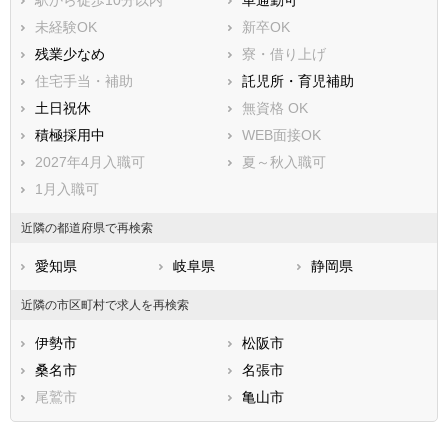
駅から徒歩10分以内
車通勤可
未経験OK
新卒OK
残業少なめ
寮・借り上げ
住宅手当・補助
託児所・育児補助
土日祝休
無資格 OK
積極採用中
WEB面接OK
2027年4月入職可
夏～秋入職可
1月入職可
近隣の都道府県で再検索
愛知県
岐阜県
静岡県
近隣の市区町村で求人を再検索
伊勢市
松阪市
桑名市
名張市
尾鷲市
亀山市