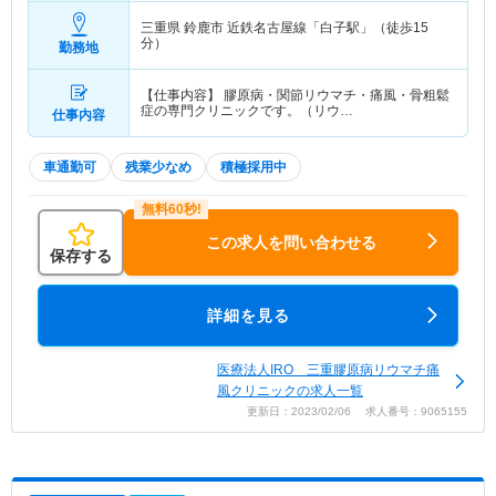
三重県 鈴鹿市
近鉄名古屋線「白子駅」（徒歩15
分）
勤務地
【仕事内容】 膠原病・関節リウマチ・痛風・骨粗鬆
症の専門クリニックです。（リウ…
仕事内容
車通勤可
残業少なめ
積極採用中
この求人を問い合わせる
保存する
詳細を見る
医療法人IRO 三重膠原病リウマチ痛
風クリニックの求人一覧
更新日：2023/02/06 求人番号：9065155