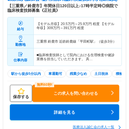
【三重県／鈴鹿市】年間休日120日以上♪17時半定時◎病院で
臨床検査技師募集《正社員》
【モデル月収】
20.5
万円～
25.9
万円
程度 【モデル
年収】
309
万円～
391
万円
程度
給与
三重県 鈴鹿市
近鉄鈴鹿線「平田町駅」（徒歩3分）
勤務地
■臨床検査技師として院内における生理検査や健診
業務を担当していただきます。 具…
仕事内容
駅から徒歩5分以内
車通勤可
残業少なめ
土日祝休
積極採
この求人を問い合わせる
保存する
詳細を見る
医療法人誠仁会の求人一覧