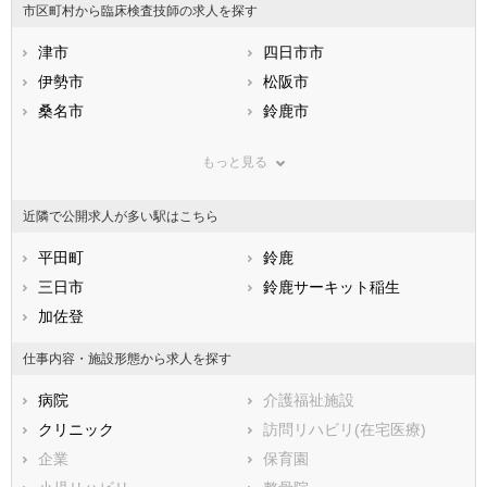
市区町村から臨床検査技師の求人を探す
石川県
福井県
岐阜県
静岡県
津市
愛知県
四日市市
三重県
滋賀県
伊勢市
京都府
松阪市
大阪府
兵庫県
桑名市
奈良県
鈴鹿市
和歌山県
鳥取県
名張市
島根県
尾鷲市
岡山県
もっと見る
広島県
亀山市
山口県
鳥羽市
徳島県
香川県
熊野市
愛媛県
いなべ市
高知県
近隣で公開求人が多い駅はこちら
福岡県
志摩市
佐賀県
伊賀市
長崎県
熊本県
桑名郡木曽岬町
平田町
大分県
員弁郡東員町
鈴鹿
宮崎県
鹿児島県
三重郡菰野町
三日市
沖縄県
三重郡朝日町
鈴鹿サーキット稲生
三重郡川越町
加佐登
多気郡多気町
多気郡明和町
多気郡大台町
仕事内容・施設形態から求人を探す
度会郡玉城町
度会郡度会町
病院
介護福祉施設
度会郡大紀町
度会郡南伊勢町
クリニック
訪問リハビリ(在宅医療)
北牟婁郡紀北町
南牟婁郡御浜町
企業
保育園
南牟婁郡紀宝町