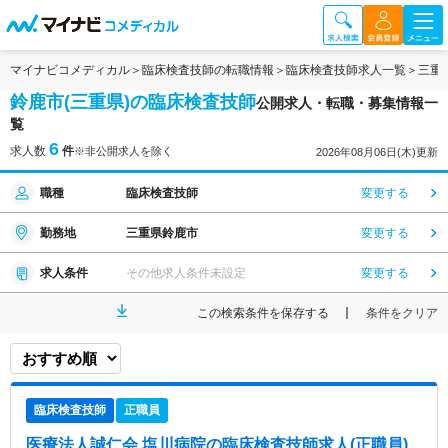
マイナビコメディカル
臨床検査技師の転職情報
臨床検査技師求人一覧
三重
鈴鹿市(三重県)の臨床検査技師
公開求人・転職・募集情報一
覧
6
求人数
件
※非公開求人を除く
2026年08月06日(木)更新
職種
臨床検査技師
変更する
勤務地
三重県鈴鹿市
変更する
求人条件
その他求人条件未設定
変更する
この検索条件を保存する
条件をクリア
臨床検査技師
正職員
医療法人誠仁会 塩川病院
の臨床検査技師求人(正職員)