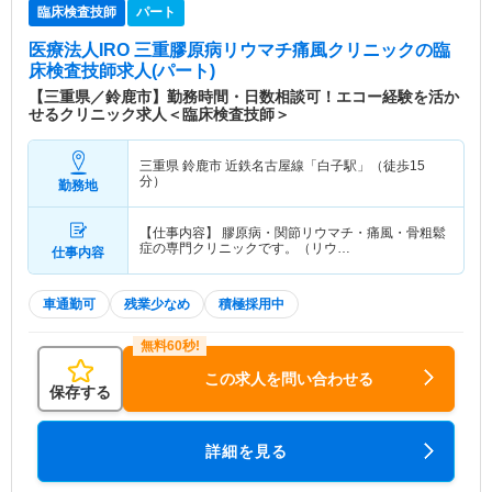
臨床検査技師
パート
医療法人IRO 三重膠原病リウマチ痛風クリニック
の臨
床検査技師求人(パート)
【三重県／鈴鹿市】勤務時間・日数相談可！エコー経験を活か
せるクリニック求人＜臨床検査技師＞
三重県 鈴鹿市
近鉄名古屋線「白子駅」（徒歩15
分）
勤務地
【仕事内容】 膠原病・関節リウマチ・痛風・骨粗鬆
症の専門クリニックです。（リウ…
仕事内容
車通勤可
残業少なめ
積極採用中
この求人を問い合わせる
保存する
詳細を見る