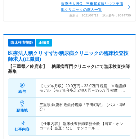
医療法人IRO 三重膠原病リウマチ痛
風クリニックの求人一覧
更新日：2021/07/12 求人番号：9074750
臨床検査技師
正職員
医療法人糖クリ すずか糖尿病クリニック
の臨床検査技
師求人(正職員)
【三重県／鈴鹿市】 糖尿病専門クリニックにて臨床検査技師
募集
【モデル月収】
20.0
万円～
33.0
万円
程度 ※看護師
モデル 【モデル年収】
240
万円～
396
万円
程度 ※
給与
賞与別・看護師モデル
三重県 鈴鹿市
近鉄鈴鹿線「平田町駅」（バス・車6
分）
勤務地
【仕事内容】 臨床検査技師業務全般 【当直・オン
コール】当直：なし オンコール…
仕事内容