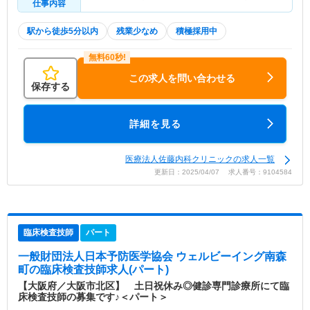
仕事内容
駅から徒歩5分以内
残業少なめ
積極採用中
この求人を問い合わせる
保存する
詳細を見る
医療法人佐藤内科クリニックの求人一覧
更新日：2025/04/07 求人番号：9104584
臨床検査技師
パート
一般財団法人日本予防医学協会 ウェルビーイング南森
町
の臨床検査技師求人(パート)
【大阪府／大阪市北区】 土日祝休み◎健診専門診療所にて臨
床検査技師の募集です♪＜パート＞