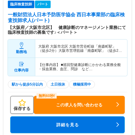
臨床検査技師
パート
一般財団法人日本予防医学協会 西日本事業部
の臨床検
査技師求人(パート)
【大阪府／大阪市北区】 健康診断のマネージメント業務にて
臨床検査技師の募集です♪＜パート＞
大阪府 大阪市北区
大阪市営谷町線「南森町駅」
（徒歩2分）大阪市営堺筋線「南森町駅」（徒歩2
勤務地
分）
【仕事内容】 ■巡回型健康診断にかかわる業務全般
・採血業務、血圧、問診 など…
仕事内容
駅から徒歩5分以内
土日祝休
積極採用中
この求人を問い合わせる
保存する
詳細を見る