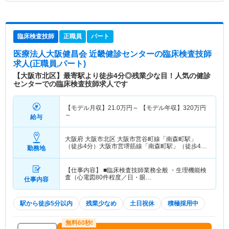
臨床検査技師
正職員
パート
医療法人大阪健昌会 近畿健診センター
の臨床検査技師
求人(正職員,パート)
【大阪市北区】最寄駅より徒歩4分◎残業少な目！人気の健診
センターでの臨床検査技師求人です
【モデル月収】
21.0
万円～
【モデル年収】
320
万円
～
給与
大阪府 大阪市北区
大阪市営谷町線「南森町駅」
（徒歩4分）大阪市営堺筋線「南森町駅」（徒歩4
勤務地
分）
【仕事内容】 ■臨床検査技師業務全般 ・生理機能検
査（心電図80件程度／日・眼…
仕事内容
駅から徒歩5分以内
残業少なめ
土日祝休
積極採用中