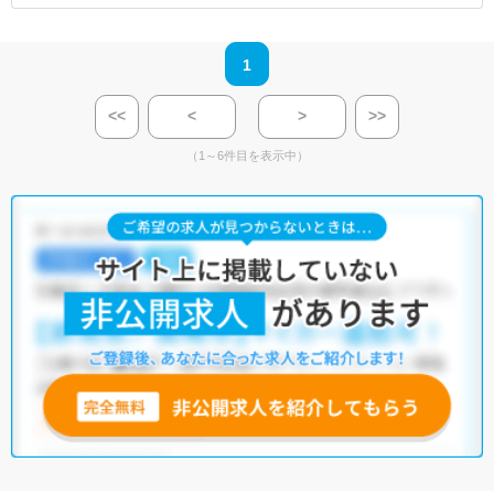
1
<<
<
>
>>
（1～6件目を表示中）