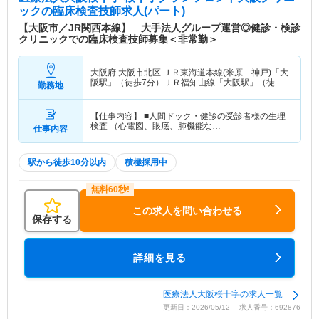
ック
の臨床検査技師求人(パート)
【大阪市／JR関西本線】 大手法人グループ運営◎健診・検診
クリニックでの臨床検査技師募集＜非常勤＞
大阪府 大阪市北区
ＪＲ東海道本線(米原－神戸)「大
阪駅」（徒歩7分）ＪＲ福知山線「大阪駅」（徒歩7
勤務地
分） 他
【仕事内容】 ■人間ドック・健診の受診者様の生理
検査 （心電図、眼底、肺機能な…
仕事内容
駅から徒歩10分以内
積極採用中
この求人を問い合わせる
保存する
詳細を見る
医療法人大阪桜十字の求人一覧
更新日：2026/05/12 求人番号：692876