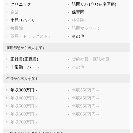
クリニック
訪問リハビリ(在宅医療)
福岡県
佐賀県
長崎県
企業
保育園
熊本県
大分県
宮崎県
小児リハビリ
整骨院
鹿児島県
沖縄県
接骨院
訪問マッサージ
薬局・ドラッグストア
その他
雇用形態から求人を探す
正社員(正職員)
契約社員・嘱託社員
非常勤・パート
その他
年収から求人を探す
年収300万円～
年収350万円～
年収400万円～
年収450万円～
年収500万円～
年収550万円～
年収600万円～
年収650万円～
年収700万円～