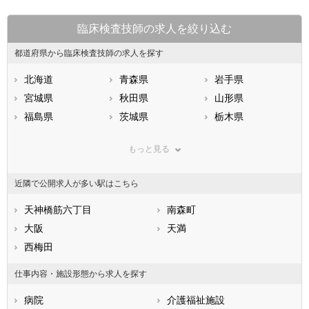
臨床検査技師の求人を絞り込む
都道府県から臨床検査技師の求人を探す
北海道
青森県
岩手県
宮城県
秋田県
山形県
福島県
茨城県
栃木県
群馬県
埼玉県
千葉県
もっと見る
東京都
神奈川県
新潟県
山梨県
長野県
富山県
近隣で公開求人が多い駅はこちら
石川県
福井県
岐阜県
静岡県
天神橋筋六丁目
愛知県
南森町
三重県
滋賀県
大阪
京都府
天満
大阪府
兵庫県
西梅田
奈良県
和歌山県
鳥取県
島根県
岡山県
仕事内容・施設形態から求人を探す
広島県
山口県
徳島県
病院
介護福祉施設
香川県
愛媛県
高知県