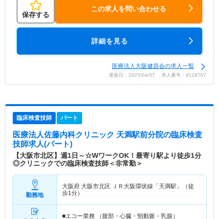
この求人を問い合わせる
保存する
詳細を見る
医療法人大阪健昌会の求人一覧
更新日：2025/04/07 求人番号：9129707
臨床検査技師
パート
医療法人佐藤内科クリニック 天満駅前分院
の臨床検査
技師求人(パート)
【大阪市北区】週1日～☆WワークOK！最寄り駅より徒歩1分
◎クリニックでの臨床検査技師＜非常勤＞
大阪府 大阪市北区
ＪＲ大阪環状線「天満駅」（徒
歩1分）
勤務地
■エコー業務 （腹部・心臓・頸動脈・乳腺）