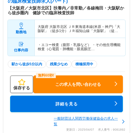
の臨床検査技師求人(パート)
【大阪府／大阪市北区】扶養内／非常勤／各線梅田・大阪駅か
ら徒歩圏内 健診での臨床検査技師
大阪府 大阪市北区
ＪＲ東海道本線(米原－神戸)「大
阪駅」（徒歩1分）ＪＲ福知山線「大阪駅」（徒歩1
勤務地
分） 他
・エコー検査（腹部・乳腺など） ・その他生理機能
検査（心電図・肺機能・眼底眼圧…
仕事内容
駅から徒歩5分以内
残業少なめ
積極採用中
この求人を問い合わせる
保存する
詳細を見る
一般財団法人関西労働保健協会の求人一
覧
更新日：2025/04/07 求人番号：9081892