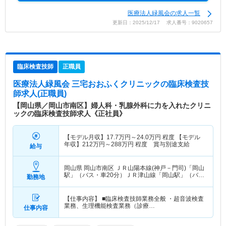
医療法人緑風会の求人一覧
更新日：2025/12/17 求人番号：9020657
臨床検査技師
正職員
医療法人緑風会 三宅おおふくクリニック
の臨床検査技
師求人(正職員)
【岡山県／岡山市南区】婦人科・乳腺外科に力を入れたクリニ
ックの臨床検査技師求人《正社員》
【モデル月収】
17.7
万円～
24.0
万円
程度 【モデル
年収】
212
万円～
288
万円
程度 賞与別途支給
給与
岡山県 岡山市南区
ＪＲ山陽本線(神戸－門司)「岡山
駅」（バス・車20分）ＪＲ津山線「岡山駅」（バ
勤務地
ス・車20分） 他
【仕事内容】 ■臨床検査技師業務全般 ・超音波検査
業務、生理機能検査業務（診療…
仕事内容