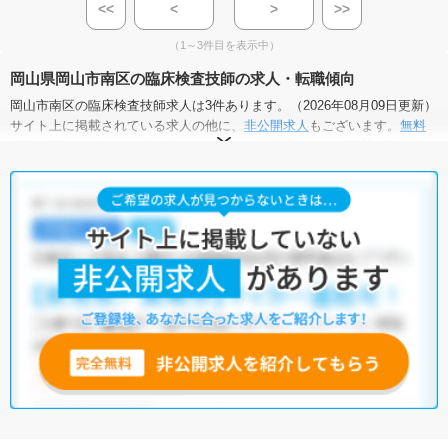
<<
<
>
>>
（1～3件目を表示中）
岡山県岡山市南区の臨床検査技師の求人・転職傾向
岡山市南区の臨床検査技師求人は3件あります。（2026年08月09日更新）
サイト上に掲載されている求人の他に、
非公開求人
もございます。
無料
転職支援サービス
にお申し込みいただくと、全求人からご希望条件に合
う求人を提案させていただきます。
岡山市南区の臨床検査技師求人では以下のような条件が人気です。
・
積極採用中
・
残業少なめ
・
未経験OK
・
正社員(正職員)
・
クリ
ニック
・
その他
他の条件でも人気の求人がございますので、「こだわり条件」から検索
いただくか、お気軽にお問い合わせください。
全国の臨床検査技師求人
から検索いただくことも可能です。
無料転職支援サービス
にお申し込みいただくと、ご希望条件をヒアリン
グした上で求人をご提案いたします。
ご希望条件がまだ定まっていない方は
人気の希望条件をピックアップし
た求人特集
をぜひご活用ください。
転職支援の他、情報収集や募集状況の確認も、お気軽にご相談くださ