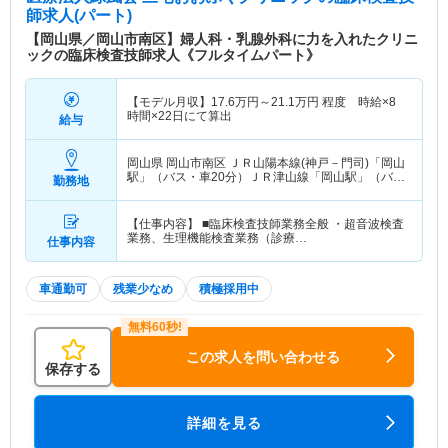
師求人(パート)
【岡山県／岡山市南区】婦人科・乳腺外科に力を入れたクリニ
ックの臨床検査技師求人《フルタイムパート》
【モデル月収】
17.6
万円～
21.1
万円
程度 時給×8
時間×22日にて算出
給与
岡山県 岡山市南区
ＪＲ山陽本線(神戸－門司)「岡山
駅」（バス・車20分）ＪＲ津山線「岡山駅」（バ
勤務地
ス・車20分） 他
【仕事内容】 ■臨床検査技師業務全般 ・超音波検査
業務、生理機能検査業務（診療…
仕事内容
車通勤可
残業少なめ
積極採用中
この求人を問い合わせる
保存する
詳細を見る