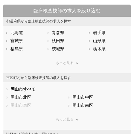
臨床検査技師の求人を絞り込む
都道府県から臨床検査技師の求人を探す
北海道
青森県
岩手県
宮城県
秋田県
山形県
福島県
茨城県
栃木県
群馬県
埼玉県
千葉県
もっと見る
東京都
神奈川県
新潟県
山梨県
長野県
富山県
市区町村から臨床検査技師の求人を探す
石川県
福井県
岐阜県
静岡県
岡山市すべて
愛知県
三重県
滋賀県
岡山市北区
京都府
岡山市中区
大阪府
兵庫県
岡山市東区
奈良県
岡山市南区
和歌山県
鳥取県
市部
島根県
岡山県
もっと見る
広島県
倉敷市
山口県
津山市
徳島県
香川県
玉野市
愛媛県
笠岡市
高知県