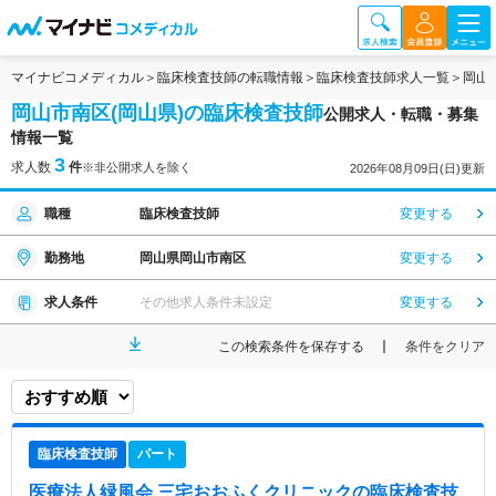
マイナビコメディカル
臨床検査技師の転職情報
臨床検査技師求人一覧
岡山
岡山市南区(岡山県)の臨床検査技師
公開求人・転職・募集
情報一覧
3
求人数
件
※非公開求人を除く
2026年08月09日(日)更新
職種
臨床検査技師
変更する
勤務地
岡山県岡山市南区
変更する
求人条件
その他求人条件未設定
変更する
この検索条件を保存する
条件をクリア
臨床検査技師
パート
医療法人緑風会 三宅おおふくクリニック
の臨床検査技