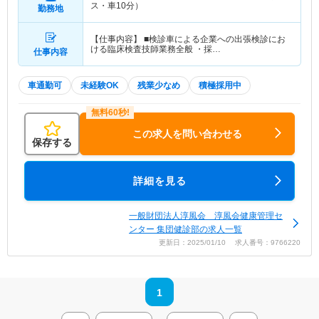
ス・車10分）
勤務地
【仕事内容】 ■検診車による企業への出張検診にお
ける臨床検査技師業務全般 ・採…
仕事内容
車通勤可
未経験OK
残業少なめ
積極採用中
この求人を問い合わせる
保存する
詳細を見る
一般財団法人淳風会 淳風会健康管理セ
ンター 集団健診部の求人一覧
更新日：2025/01/10 求人番号：9766220
1