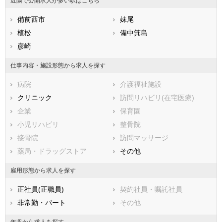
近隣で公開求人が多い駅はこちら
福岡県
井原市
佐賀県
総社市
長崎県
熊本県
高梁市
備前西市
大分県
新見市
妹尾
宮崎県
鹿児島県
備前市
植松
沖縄県
瀬戸内市
備中箕島
赤磐市
彦崎
真庭市
美作市
浅口市
仕事内容・施設形態から求人を探す
和気郡和気町
都窪郡早島町
病院
介護福祉施設
浅口郡里庄町
小田郡矢掛町
クリニック
訪問リハビリ(在宅医療)
真庭郡新庄村
苫田郡鏡野町
企業
保育園
勝田郡勝央町
勝田郡奈義町
小児リハビリ
整骨院
英田郡西粟倉村
久米郡久米南町
接骨院
訪問マッサージ
久米郡美咲町
加賀郡吉備中央町
薬局・ドラッグストア
その他
雇用形態から求人を探す
正社員(正職員)
契約社員・嘱託社員
非常勤・パート
その他
年収から求人を探す