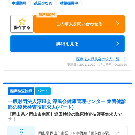
車通勤可
残業少なめ
積極採用中
この求人を問い合わせる
保存する
詳細を見る
医療法人緑風会の求人一覧
更新日：2025/11/10 求人番号：9020660
臨床検査技師
パート
一般財団法人淳風会 淳風会健康管理センター 集団健診
部
の臨床検査技師求人(パート)
【岡山県／岡山市南区】巡回検診の臨床検査技師募集求人で
す！
岡山県 岡山市南区
ＪＲ宇野線「備前西市駅」（バ