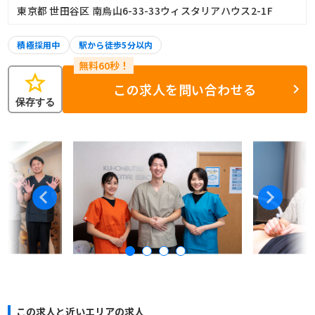
東京都 世田谷区 南烏山6-33-33ウィスタリアハウス2-1F
積極採用中
駅から徒歩5分以内
star
この求人を問い合わせる
保存する
この求人と近いエリアの求人