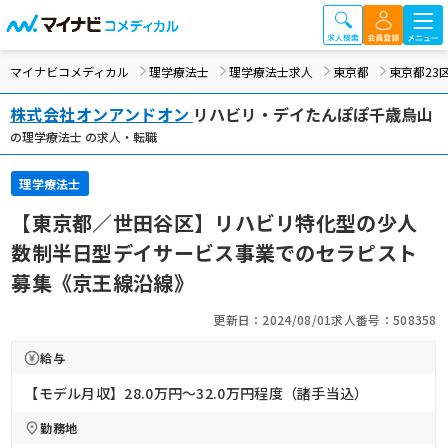
マイナビコメディカル
理学療法士
理学療法士求人
東京都
東京都23
株式会社オンアンドオン
リハビリ・デイたんぽぽ千歳烏山
の理学療法士 の求人・転職
理学療法士
【東京都／世田谷区】リハビリ特化型の少人
数制半日型デイサービス事業でのセラピスト
募集《京王線沿線》
更新日：2024/08/01
求人番号：508358
給与
【モデル月収】28.0万円〜32.0万円程度（諸手当込）
勤務地