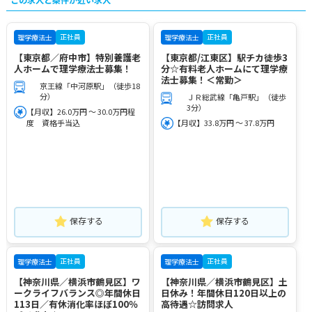
正社員
正社員
理学療法士
理学療法士
【東京都／府中市】特別養護老
【東京都/江東区】駅チカ徒歩3
人ホームで理学療法士募集！
分☆有料老人ホームにて理学療
法士募集！＜常勤＞
京王線「中河原駅」（徒歩18
分）
ＪＲ総武線「亀戸駅」（徒歩
3分）
【月収】26.0万円 ～ 30.0万円程
度 資格手当込
【月収】33.8万円 ～ 37.8万円
保存する
保存する
正社員
正社員
理学療法士
理学療法士
【神奈川県／横浜市鶴見区】ワ
【神奈川県／横浜市鶴見区】土
ークライフバランス◎年間休日
日休み！年間休日120日以上の
113日／有休消化率ほぼ100％
高待遇☆訪問求人