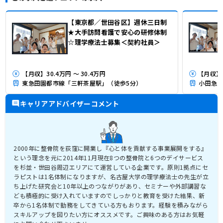
【東京都／世田谷区】週休三日制
★大手訪問看護で安心の研修体制
☆理学療法士募集＜契約社員＞
【月収】30.4万円 ～ 30.4万円
東急田園都市線「三軒茶屋駅」（徒歩5分）
小田急小
キャリアアドバイザーコメント
2000年に整骨院を荻窪に開業し『心と体を貢献する事業展開をする』
という理念を元に2014年11月現在8つの整骨院と6つのデイサービス
を杉並・世田谷周辺エリアにて運営している企業です。原則1拠点にセ
ラピストは1名体制になりますが、名古屋大学の理学療法士の先生が立
ち上げた研究会と10年以上のつながりがあり、セミナーや外部講習な
ども積極的に受け入れていますのでしっかりと教育を受けた結果、新
卒から1名体制で勤務をしてきている方もおります。経験を積みながら
スキルアップを図りたい方にオススメです。ご興味のある方はお気軽