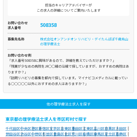
担当のキャリアアドバイザーが
この求人の詳細についてご案内いたします
お問い合わせ
508358
求人番号
募集先名称
株式会社オンアンドオン リハビリ・デイたんぽぽ千歳烏山
の理学療法士
お問い合わせ例
「求人番号508358に興味があるので、詳細を教えていただけますか？」
「残業が少なめの病院をJR○○線の沿線で探していますが、おすすめの病院はあ
りますか？」
「訪問リハビリの募集を都内で探しています。マイナビコメディカルに載ってい
る○○○○○以外におすすめの求人はありますか？」
他の理学療法士求人を探す
東京都の理学療法士求人を市区町村で探す
千代田区
中央区
港区
新宿区
文京区
台東区
墨田区
江東区
品川区
目黒区
大田区
世田谷区
渋谷区
中野区
杉並区
豊島区
北区
荒川区
板橋区
練馬区
足立区
葛飾区