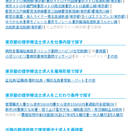
東京メトロ東西線(東京都)
東京メトロ千代田線
東京メトロ有楽町線(東京都)
東京メトロ半蔵門線
東京メトロ南北線
東京メトロ副都心線(東京都)
都営大江戸線
都営浅草線
都営三田線
都営新宿線(東京都)
都電荒川線
都営日暮里・舎人ライナー
埼玉高速鉄道(東京都)
つくばエクスプレス(東京都)
ゆりかもめ
多摩モノレール
東京モノレール
東京臨海高速鉄道りんかい線
北総鉄道北総線(東京都)
ＪＲ上野東京ライン(東京都)
京王新線
東京都の理学療法士求人を仕事内容で探す
病院
介護福祉施設
クリニック
訪問リハビリ(在宅医療)
企業
保育園
小児リハビリ
整骨院
接骨院
訪問マッサージ
薬局・ドラッグストア
その他
東京都の理学療法士求人を雇用形態で探す
正社員(正職員)
契約社員・嘱託社員
非常勤・パート
その他
東京都の理学療法士求人をこだわり条件で探す
管理職求人
駅から徒歩5分以内
駅から徒歩10分以内
車通勤可
未経験OK
新卒OK
残業少なめ
寮・借り上げ
住宅手当・補助
託児所・育児補助
土日祝休
無資格 OK
積極採用中
WEB面接OK
2027年4月入職可
夏～秋入職可
1月入職可
近隣の都道府県で理学療法士求人を再検索