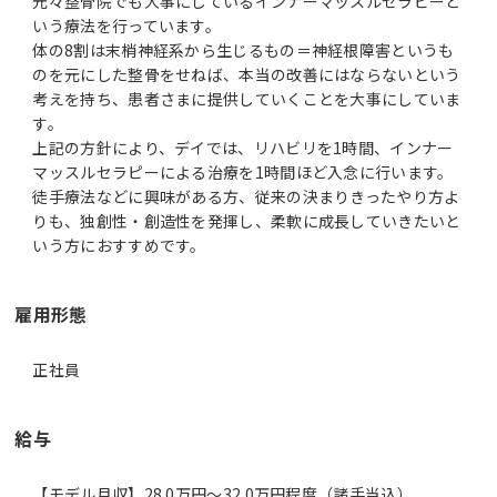
元々整骨院でも大事にしているインナーマッスルセラピーと
いう療法を行っています。
体の8割は末梢神経系から生じるもの＝神経根障害というも
のを元にした整骨をせねば、本当の改善にはならないという
考えを持ち、患者さまに提供していくことを大事にしていま
す。
上記の方針により、デイでは、リハビリを1時間、インナー
マッスルセラピーによる治療を1時間ほど入念に行います。
徒手療法などに興味がある方、従来の決まりきったやり方よ
りも、独創性・創造性を発揮し、柔軟に成長していきたいと
いう方におすすめです。
雇用形態
正社員
給与
【モデル月収】28.0万円〜32.0万円程度（諸手当込）