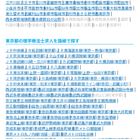
江戸川区
八王子市
立川市
武蔵野市
三鷹市
青梅市
府中市
昭島市
調布市
町田市
小金井市
小平市
日野市
東村山市
国分寺市
国立市
福生市
狛江市
東大和市
清瀬市
東久留米市
武蔵村山市
多摩市
稲城市
羽村市
あきる野市
西東京市
西多摩郡瑞穂町
西多摩郡日の出町
西多摩郡檜原村
西多摩郡奥多摩町
大島町
利島村
新島村
神津島村
三宅村
御蔵島村
八丈島八丈町
青ヶ島村
小笠原村
東京都の理学療法士求人を路線で探す
ＪＲ中央線
ＪＲ総武線(東京都)
ＪＲ東海道本線(東京－熱海)(東京都)
ＪＲ京浜東北線(東京都)
ＪＲ山手線
ＪＲ横須賀線(東京都)
ＪＲ南武線(川崎－立川)(東京都)
ＪＲ武蔵野線(東京都)
ＪＲ横浜線(東京都)
ＪＲ青梅線
ＪＲ五日市線
ＪＲ八高線(東京都)
ＪＲ東北本線(上野－盛岡)(東京都)
ＪＲ常磐線(上野－仙台)(東京都)
ＪＲ埼京線(東京都)
ＪＲ高崎線(東京都)
ＪＲ京葉線(東京－蘇我)(東京都)
ＪＲ中央本線(東京－松本)(東京都)
ＪＲ湘南新宿ライン線(赤羽－武蔵小杉)
西武新宿線(東京都)
西武池袋線(東京都)
西武有楽町線
西武豊島線
西武国分寺線
西武多摩湖線
西武多摩川線
西武拝島線
西武西武園線
西武山口線(東京都)
京王線
京王相模原線(東京都)
京王井の頭線
京王高尾線
京王競馬場線
京王動物園線
小田急小田原線(東京都)
小田急多摩線(東京都)
東急東横線(東京都)
東急目黒線(東京都)
東急田園都市線(東京都)
東急大井町線
東急池上線
東急多摩川線
東急世田谷線
京急本線(東京都)
京急空港線
東武東上線(東京都)
東武伊勢崎線(東京都)
東武亀戸線
東武大師線
京成本線(東京都)
京成押上線
京成金町線
東京メトロ銀座線
東京メトロ丸ノ内線(池袋－荻窪)
東京メトロ日比谷線