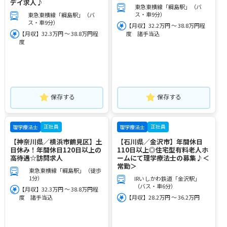
デイ求人♪
東急東横線「綱島駅」（バ
ス・車9分）
東急東横線「綱島駅」（バ
ス・車9分）
【月収】32.2万円 ～ 38.8万円程
【月収】32.3万円 ～ 38.8万円程
度 諸手当込
度
保存する
保存する
正社員
正社員
理学療法士
理学療法士
【神奈川県／横浜市鶴見区】土
【石川県／金沢市】年間休日
日休み！年間休日120日以上の
110日以上◎住宅型有料老人ホ
高待遇☆訪問求人
ームにて理学療法士の募集♪＜
常勤＞
東急東横線「綱島駅」（徒歩
1分）
IRいしかわ鉄道「金沢駅」
（バス・車6分）
【月収】32.3万円 ～ 38.8万円程
度 諸手当込
【月収】28.2万円 ～ 36.2万円