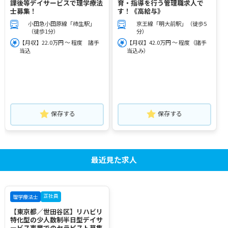
課後等デイサービスで理学療法
育・指導を行う管理職求人で
士募集！
す！《高給与》
小田急小田原線「柿生駅」
京王線「明大前駅」（徒歩5
（徒歩1分）
分）
【月収】22.0万円 ～ 程度 諸手
【月収】42.0万円 ～ 程度（諸手
当込
当込み）
保存する
保存する
最近見た求人
正社員
理学療法士
【東京都／世田谷区】リハビリ
特化型の少人数制半日型デイサ
ービス事業でのセラピスト募集