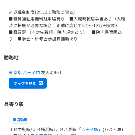
※退職金制度(3年以上勤務に限る)
■職員通勤用無料駐車場有り ■入職時転居手当あり（入職
時に転居が必要な場合：距離に応じて5万～12万円支給）
■職員寮 （内定先着順、院内規定あり） ■院内保育園あ
り ■学会・研修会参加費補助あり
勤務地
東京都 八王子市
左入町461
マップを見る
最寄り駅
車通勤可
ＪＲ中央線/ＪＲ横浜線/ＪＲ八高線「
八王子駅
」(バス・車)