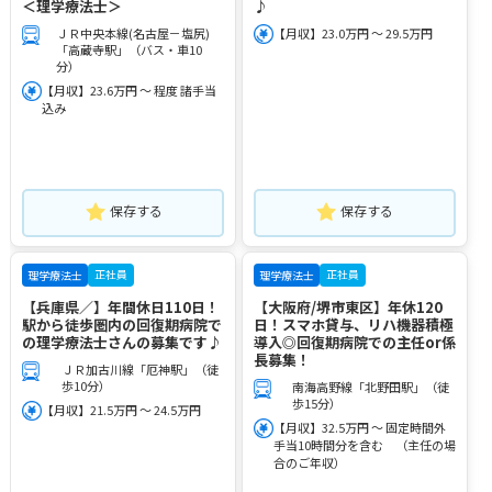
＜理学療法士＞
♪
ＪＲ中央本線(名古屋－塩尻)
【月収】23.0万円 ～ 29.5万円
「高蔵寺駅」（バス・車10
分）
【月収】23.6万円 ～ 程度 諸手当
込み
保存する
保存する
正社員
正社員
理学療法士
理学療法士
【兵庫県／】年間休日110日！
【大阪府/堺市東区】年休120
駅から徒歩圏内の回復期病院で
日！スマホ貸与、リハ機器積極
の理学療法士さんの募集です♪
導入◎回復期病院での主任or係
長募集！
ＪＲ加古川線「厄神駅」（徒
歩10分）
南海高野線「北野田駅」（徒
歩15分）
【月収】21.5万円 ～ 24.5万円
【月収】32.5万円 ～ 固定時間外
手当10時間分を含む （主任の場
合のご年収）