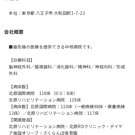
本社：東京都 八王子市 大和田町1-7-23
会社概要
■最先端の医療を提供できる中核病院です。
【診療科目】
脳神経外科／循環器科／消化器科／精神科／神経内科／形成
外科
【病床数】
北原国際病院 110床（ICU：8床）
北原リハビリテーション病院 119床
【病床数】北原国際病院：110床（一般病棟98床・療養病棟
12床）／北原リハビリテーション病院：117床
【関連施設】
北原リハビリテーション病院・北原RDクリニック・デイケ
ア施設オリーブ・さくらんぼ保育園