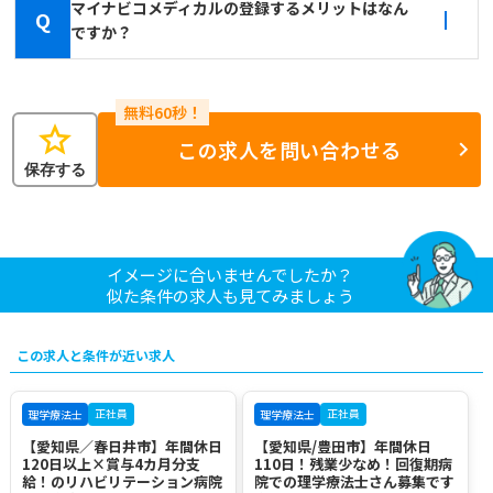
マイナビコメディカルの登録するメリットはなん
Q
ですか？
star
この求人を問い合わせる
保存する
イメージに合いませんでしたか？
似た条件の求人も見てみましょう
この求人と条件が近い求人
正社員
正社員
理学療法士
理学療法士
【愛知県／春日井市】年間休日
【愛知県/豊田市】年間休日
120日以上×賞与4カ月分支
110日！残業少なめ！回復期病
給！のリハビリテーション病院
院での理学療法士さん募集です