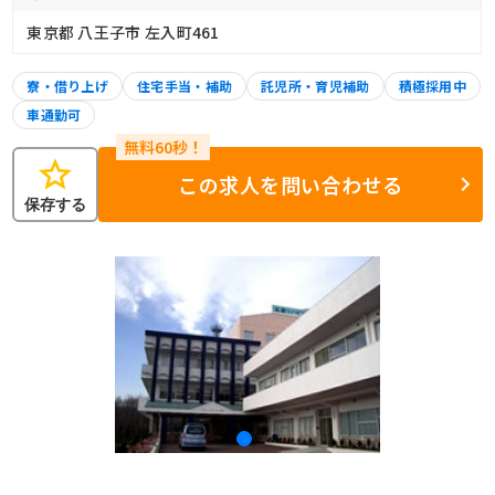
東京都 八王子市 左入町461
寮・借り上げ
住宅手当・補助
託児所・育児補助
積極採用中
車通勤可
star
この求人を問い合わせる
保存する