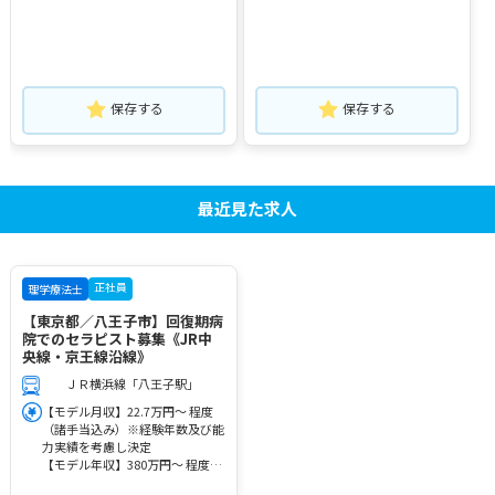
保存する
保存する
最近見た求人
正社員
理学療法士
【東京都／八王子市】回復期病
院でのセラピスト募集《JR中
央線・京王線沿線》
ＪＲ横浜線「八王子駅」
【モデル月収】22.7万円～ 程度
（諸手当込み）※経験年数及び能
力実績を考慮し決定
【モデル年収】380万円～ 程度※
経験3年目モデル