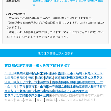
募集先名称
医療法人社団KNI 北原リハビリテーション病院の理学療法
士
お問い合わせ例
「求人番号556510に興味があるので、詳細を教えていただけますか？」
「残業が少なめの病院をJR○○線の沿線で探していますが、おすすめの病院はあ
りますか？」
「訪問リハビリの募集を都内で探しています。マイナビコメディカルに載ってい
る○○○○○以外におすすめの求人はありますか？」
他の理学療法士求人を探す
東京都の理学療法士求人を市区町村で探す
千代田区
中央区
港区
新宿区
文京区
台東区
墨田区
江東区
品川区
目黒区
大田区
世田谷区
渋谷区
中野区
杉並区
豊島区
北区
荒川区
板橋区
練馬区
足立区
葛飾区
江戸川区
八王子市
立川市
武蔵野市
三鷹市
青梅市
府中市
昭島市
調布市
町田市
小金井市
小平市
日野市
東村山市
国分寺市
国立市
福生市
狛江市
東大和市
清瀬市
東久留米市
武蔵村山市
多摩市
稲城市
羽村市
あきる野市
西東京市
西多摩郡瑞穂町
西多摩郡日の出町
西多摩郡檜原村
西多摩郡奥多摩町
大島町
利島村
新島村
神津島村
三宅村
御蔵島村
八丈島八丈町
青ヶ島村
小笠原村