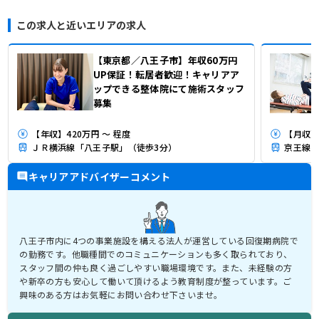
この求人と近いエリアの求人
【東京都／八王子市】年収60万円
UP保証！転居者歓迎！キャリアア
ップできる整体院にて施術スタッフ
募集
【年収】420万円 ～ 程度
【月収】3
ＪＲ横浜線「八王子駅」（徒歩3分）
京王線「
キャリアアドバイザーコメント
八王子市内に4つの事業施設を構える法人が運営している回復期病院で
の勤務です。他職種間でのコミュニケーションも多く取られており、
スタッフ間の仲も良く過ごしやすい職場環境です。また、未経験の方
や新卒の方も安心して働いて頂けるよう教育制度が整っています。ご
興味のある方はお気軽にお問い合わせ下さいませ。