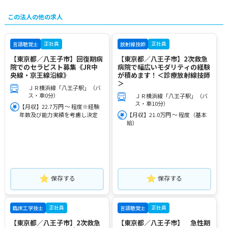
この法人の他の求人
正社員
正社員
言語聴覚士
放射線技師
【東京都／八王子市】回復期病
【東京都／八王子市】2次救急
院でのセラピスト募集《JR中
病院で幅広いモダリティの経験
央線・京王線沿線》
が積めます！＜診療放射線技師
＞
ＪＲ横浜線「八王子駅」（バ
ス・車0分）
ＪＲ横浜線「八王子駅」（バ
ス・車10分）
【月収】22.7万円 ～ 程度※経験
年数及び能力実績を考慮し決定
【月収】21.0万円 ～ 程度（基本
給）
保存する
保存する
正社員
正社員
臨床工学技士
言語聴覚士
【東京都／八王子市】2次救急
【東京都／八王子市】 急性期