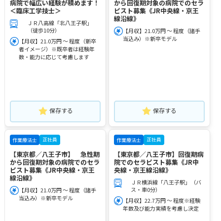
病院で幅広い経験が積めます！
から回復期対象の病院でのセラ
＜臨床工学技士＞
ピスト募集《JR中央線・京王
線沿線》
ＪＲ八高線「北八王子駅」
（徒歩10分）
【月収】21.0万円 ～ 程度（諸手
当込み）※新卒モデル
【月収】21.0万円 ～ 程度（新卒
者イメージ）※既卒者は経験年
数・能力に応じて考慮します
保存する
保存する
正社員
正社員
作業療法士
作業療法士
【東京都／八王子市】 急性期
【東京都／八王子市】回復期病
から回復期対象の病院でのセラ
院でのセラピスト募集《JR中
ピスト募集《JR中央線・京王
央線・京王線沿線》
線沿線》
ＪＲ横浜線「八王子駅」（バ
ス・車0分）
【月収】21.0万円 ～ 程度（諸手
当込み）※新卒モデル
【月収】22.7万円 ～ 程度※経験
年数及び能力実績を考慮し決定