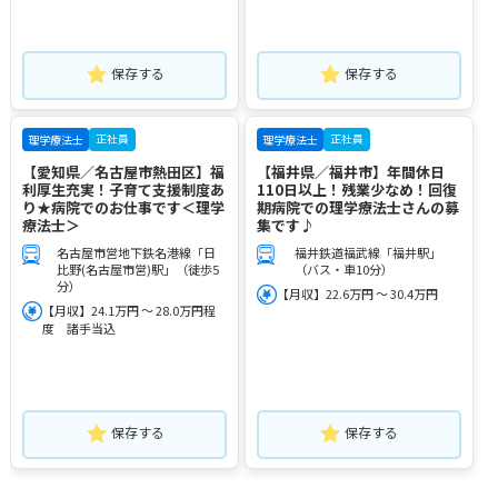
保存する
保存する
正社員
正社員
理学療法士
理学療法士
【愛知県／名古屋市熱田区】福
【福井県／福井市】年間休日
利厚生充実！子育て支援制度あ
110日以上！残業少なめ！回復
り★病院でのお仕事です＜理学
期病院での理学療法士さんの募
療法士＞
集です♪
名古屋市営地下鉄名港線「日
福井鉄道福武線「福井駅」
比野(名古屋市営)駅」（徒歩5
（バス・車10分）
分）
【月収】22.6万円 ～ 30.4万円
【月収】24.1万円 ～ 28.0万円程
度 諸手当込
保存する
保存する