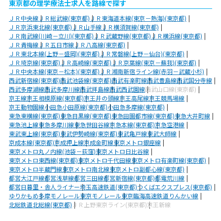
東京都の理学療法士求人を路線で探す
ＪＲ中央線
ＪＲ総武線(東京都)
ＪＲ東海道本線(東京－熱海)(東京都)
ＪＲ京浜東北線(東京都)
ＪＲ山手線
ＪＲ横須賀線(東京都)
ＪＲ南武線(川崎－立川)(東京都)
ＪＲ武蔵野線(東京都)
ＪＲ横浜線(東京都)
ＪＲ青梅線
ＪＲ五日市線
ＪＲ八高線(東京都)
ＪＲ東北本線(上野－盛岡)(東京都)
ＪＲ常磐線(上野－仙台)(東京都)
ＪＲ埼京線(東京都)
ＪＲ高崎線(東京都)
ＪＲ京葉線(東京－蘇我)(東京都)
ＪＲ中央本線(東京－松本)(東京都)
ＪＲ湘南新宿ライン線(赤羽－武蔵小杉)
西武新宿線(東京都)
西武池袋線(東京都)
西武有楽町線
西武豊島線
西武国分寺線
西武多摩湖線
西武多摩川線
西武拝島線
西武西武園線
西武山口線(東京都)
京王線
京王相模原線(東京都)
京王井の頭線
京王高尾線
京王競馬場線
京王動物園線
小田急小田原線(東京都)
小田急多摩線(東京都)
東急東横線(東京都)
東急目黒線(東京都)
東急田園都市線(東京都)
東急大井町線
東急池上線
東急多摩川線
東急世田谷線
京急本線(東京都)
京急空港線
東武東上線(東京都)
東武伊勢崎線(東京都)
東武亀戸線
東武大師線
京成本線(東京都)
京成押上線
京成金町線
東京メトロ銀座線
東京メトロ丸ノ内線(池袋－荻窪)
東京メトロ日比谷線
東京メトロ東西線(東京都)
東京メトロ千代田線
東京メトロ有楽町線(東京都)
東京メトロ半蔵門線
東京メトロ南北線
東京メトロ副都心線(東京都)
都営大江戸線
都営浅草線
都営三田線
都営新宿線(東京都)
都電荒川線
都営日暮里・舎人ライナー
埼玉高速鉄道(東京都)
つくばエクスプレス(東京都)
ゆりかもめ
多摩モノレール
東京モノレール
東京臨海高速鉄道りんかい線
北総鉄道北総線(東京都)
ＪＲ上野東京ライン(東京都)
京王新線