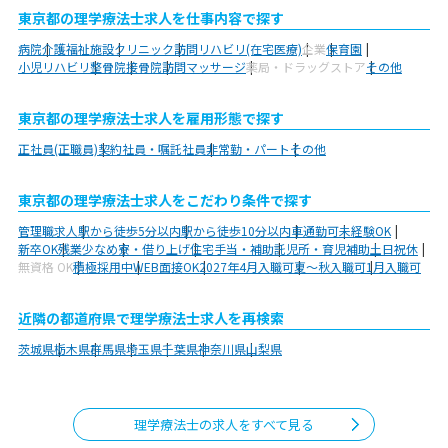
東京都の理学療法士求人を仕事内容で探す
病院
介護福祉施設
クリニック
訪問リハビリ(在宅医療)
企業
保育園
小児リハビリ
整骨院
接骨院
訪問マッサージ
薬局・ドラッグストア
その他
東京都の理学療法士求人を雇用形態で探す
正社員(正職員)
契約社員・嘱託社員
非常勤・パート
その他
東京都の理学療法士求人をこだわり条件で探す
管理職求人
駅から徒歩5分以内
駅から徒歩10分以内
車通勤可
未経験OK
新卒OK
残業少なめ
寮・借り上げ
住宅手当・補助
託児所・育児補助
土日祝休
無資格 OK
積極採用中
WEB面接OK
2027年4月入職可
夏～秋入職可
1月入職可
近隣の都道府県で理学療法士求人を再検索
茨城県
栃木県
群馬県
埼玉県
千葉県
神奈川県
山梨県
理学療法士の求人をすべて見る