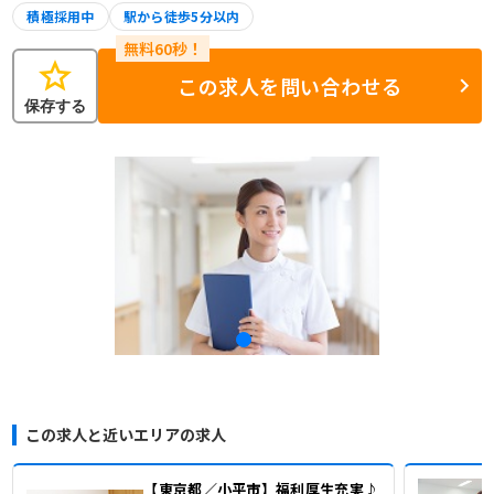
積極採用中
駅から徒歩5分以内
star
この求人を問い合わせる
保存する
この求人と近いエリアの求人
【東京都／小平市】福利厚生充実♪