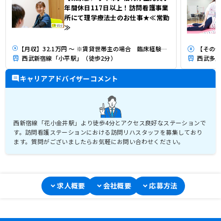
年間休日117日以上！訪問看護事業
所にて理学療法士のお仕事★≪常勤
≫
【月収】32.1万円 ～ ※賃貸世帯主の場合 臨床経験3年（残業10時間/月実施の場合）
【その他】
西武新宿線「小平駅」（徒歩2分）
西武多摩
キャリアアドバイザーコメント
西新宿線「花小金井駅」より徒歩4分とアクセス良好なステーションで
す。訪問看護ステーションにおける訪問リハスタッフを募集しており
ます。質問がございましたらお気軽にお問い合わせください。
求人概要
会社概要
応募方法