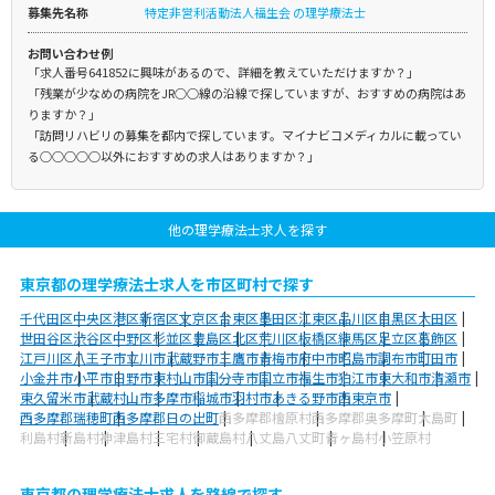
募集先名称
特定非営利活動法人福生会 の理学療法士
お問い合わせ例
「求人番号641852に興味があるので、詳細を教えていただけますか？」
「残業が少なめの病院をJR○○線の沿線で探していますが、おすすめの病院はあ
りますか？」
「訪問リハビリの募集を都内で探しています。マイナビコメディカルに載ってい
る○○○○○以外におすすめの求人はありますか？」
他の理学療法士求人を探す
東京都の理学療法士求人を市区町村で探す
千代田区
中央区
港区
新宿区
文京区
台東区
墨田区
江東区
品川区
目黒区
大田区
世田谷区
渋谷区
中野区
杉並区
豊島区
北区
荒川区
板橋区
練馬区
足立区
葛飾区
江戸川区
八王子市
立川市
武蔵野市
三鷹市
青梅市
府中市
昭島市
調布市
町田市
小金井市
小平市
日野市
東村山市
国分寺市
国立市
福生市
狛江市
東大和市
清瀬市
東久留米市
武蔵村山市
多摩市
稲城市
羽村市
あきる野市
西東京市
西多摩郡瑞穂町
西多摩郡日の出町
西多摩郡檜原村
西多摩郡奥多摩町
大島町
利島村
新島村
神津島村
三宅村
御蔵島村
八丈島八丈町
青ヶ島村
小笠原村
東京都の理学療法士求人を路線で探す