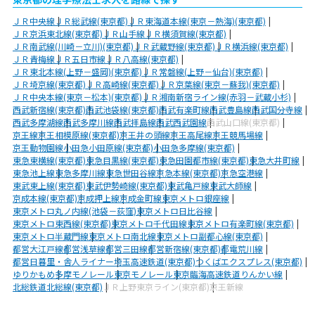
ＪＲ中央線
ＪＲ総武線(東京都)
ＪＲ東海道本線(東京－熱海)(東京都)
ＪＲ京浜東北線(東京都)
ＪＲ山手線
ＪＲ横須賀線(東京都)
ＪＲ南武線(川崎－立川)(東京都)
ＪＲ武蔵野線(東京都)
ＪＲ横浜線(東京都)
ＪＲ青梅線
ＪＲ五日市線
ＪＲ八高線(東京都)
ＪＲ東北本線(上野－盛岡)(東京都)
ＪＲ常磐線(上野－仙台)(東京都)
ＪＲ埼京線(東京都)
ＪＲ高崎線(東京都)
ＪＲ京葉線(東京－蘇我)(東京都)
ＪＲ中央本線(東京－松本)(東京都)
ＪＲ湘南新宿ライン線(赤羽－武蔵小杉)
西武新宿線(東京都)
西武池袋線(東京都)
西武有楽町線
西武豊島線
西武国分寺線
西武多摩湖線
西武多摩川線
西武拝島線
西武西武園線
西武山口線(東京都)
京王線
京王相模原線(東京都)
京王井の頭線
京王高尾線
京王競馬場線
京王動物園線
小田急小田原線(東京都)
小田急多摩線(東京都)
東急東横線(東京都)
東急目黒線(東京都)
東急田園都市線(東京都)
東急大井町線
東急池上線
東急多摩川線
東急世田谷線
京急本線(東京都)
京急空港線
東武東上線(東京都)
東武伊勢崎線(東京都)
東武亀戸線
東武大師線
京成本線(東京都)
京成押上線
京成金町線
東京メトロ銀座線
東京メトロ丸ノ内線(池袋－荻窪)
東京メトロ日比谷線
東京メトロ東西線(東京都)
東京メトロ千代田線
東京メトロ有楽町線(東京都)
東京メトロ半蔵門線
東京メトロ南北線
東京メトロ副都心線(東京都)
都営大江戸線
都営浅草線
都営三田線
都営新宿線(東京都)
都電荒川線
都営日暮里・舎人ライナー
埼玉高速鉄道(東京都)
つくばエクスプレス(東京都)
ゆりかもめ
多摩モノレール
東京モノレール
東京臨海高速鉄道りんかい線
北総鉄道北総線(東京都)
ＪＲ上野東京ライン(東京都)
京王新線