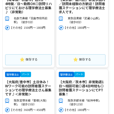
4時間／日～勤務OK◎訪問リハ
／訪問未経験の方歓迎！訪問看
ビリにておける理学療法士募集
護ステーションにて理学療法士
♪〈非常勤〉
求人です。
名鉄竹鼻線「羽島市役所前
東急目黒線「武蔵小山駅」
駅」（徒歩5分）
（徒歩8分）
【その他】1500円 ～ 1800円
【その他】1800円 ～
保存する
保存する
パート
パート
理学療法士
理学療法士
【大阪府/豊中市】土日休み！
【大阪府／茨木市】非常勤週1
Wワーク可能の訪問看護ステー
日～相談可能◎週4日時短も◎
ションでの理学療法士さん募集
訪問看護ステーションにてPT
です♪＜非常勤＞
募集！
阪急宝塚本線「曽根(大阪)
阪急京都本線「総持寺駅」
駅」（徒歩15分）
（徒歩12分）
【その他】3600円 ～ 4500円
【その他】1800円 ～