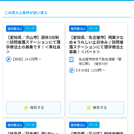
この求人と条件が近い求人
パート
パート
理学療法士
理学療法士
【愛知県／犬山市】週休3日制
【愛知県／名古屋市】残業少な
☆訪問看護ステーションにて理
め★うれしい土日休み♪訪問看
学療法士の募集です！＜準社員
護ステーションにて理学療法士
＞
募集！＜パート＞
【月収】24.0万円 ～
名古屋市営地下鉄名港線「築
地口駅」（徒歩3分）
【その他】1150円 ～
保存する
保存する
パート
パート
理学療法士
理学療法士
【岐阜県／羽島市】週1日～・
【東京都／品川区】駅徒歩圏内