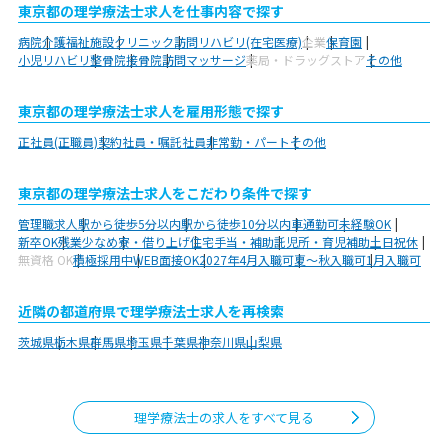
東京都の理学療法士求人を仕事内容で探す
病院
介護福祉施設
クリニック
訪問リハビリ(在宅医療)
企業
保育園
小児リハビリ
整骨院
接骨院
訪問マッサージ
薬局・ドラッグストア
その他
東京都の理学療法士求人を雇用形態で探す
正社員(正職員)
契約社員・嘱託社員
非常勤・パート
その他
東京都の理学療法士求人をこだわり条件で探す
管理職求人
駅から徒歩5分以内
駅から徒歩10分以内
車通勤可
未経験OK
新卒OK
残業少なめ
寮・借り上げ
住宅手当・補助
託児所・育児補助
土日祝休
無資格 OK
積極採用中
WEB面接OK
2027年4月入職可
夏～秋入職可
1月入職可
近隣の都道府県で理学療法士求人を再検索
茨城県
栃木県
群馬県
埼玉県
千葉県
神奈川県
山梨県
理学療法士の求人をすべて見る