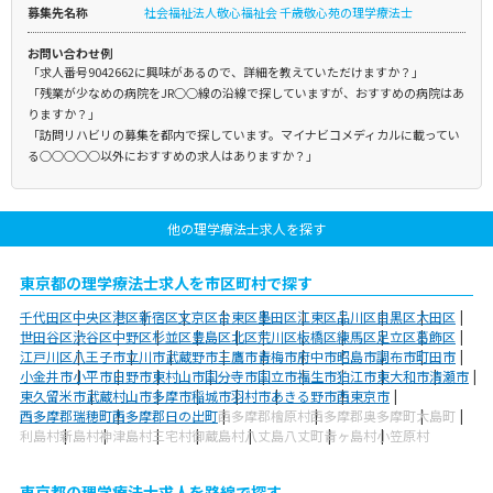
募集先名称
社会福祉法人敬心福祉会 千歳敬心苑の理学療法士
お問い合わせ例
「求人番号9042662に興味があるので、詳細を教えていただけますか？」
「残業が少なめの病院をJR○○線の沿線で探していますが、おすすめの病院はあ
りますか？」
「訪問リハビリの募集を都内で探しています。マイナビコメディカルに載ってい
る○○○○○以外におすすめの求人はありますか？」
他の理学療法士求人を探す
東京都の理学療法士求人を市区町村で探す
千代田区
中央区
港区
新宿区
文京区
台東区
墨田区
江東区
品川区
目黒区
大田区
世田谷区
渋谷区
中野区
杉並区
豊島区
北区
荒川区
板橋区
練馬区
足立区
葛飾区
江戸川区
八王子市
立川市
武蔵野市
三鷹市
青梅市
府中市
昭島市
調布市
町田市
小金井市
小平市
日野市
東村山市
国分寺市
国立市
福生市
狛江市
東大和市
清瀬市
東久留米市
武蔵村山市
多摩市
稲城市
羽村市
あきる野市
西東京市
西多摩郡瑞穂町
西多摩郡日の出町
西多摩郡檜原村
西多摩郡奥多摩町
大島町
利島村
新島村
神津島村
三宅村
御蔵島村
八丈島八丈町
青ヶ島村
小笠原村
東京都の理学療法士求人を路線で探す