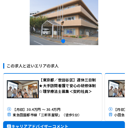
この求人と近いエリアの求人
【東京都／世田谷区】週休三日制
★大手訪問看護で安心の研修体制
☆理学療法士募集＜契約社員＞
【月収】30.4万円 ～ 30.4万円
東急田園都市線「三軒茶屋駅」（徒歩5分）
小田急小
キャリアアドバイザーコメント