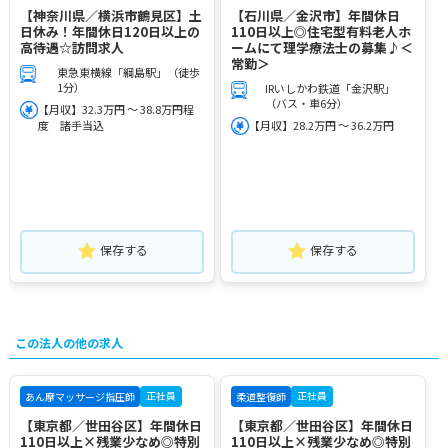
【神奈川県／横浜市鶴見区】土
【石川県／金沢市】年間休日
日休み！年間休日120日以上の
110日以上◎住宅型有料老人ホ
高待遇☆訪問求人
ームにて理学療法士の募集♪＜
常勤＞
東急東横線「綱島駅」（徒歩
1分）
IRいしかわ鉄道「金沢駅」
（バス・車6分）
【月収】32.3万円 ～ 38.8万円程
度 諸手当込
【月収】28.2万円 ～ 36.2万円
保存する
保存する
この法人の他の求人
正社員
正社員
あん摩マッサージ指圧師
柔道整復師
【東京都／世田谷区】年間休日
【東京都／世田谷区】年間休日
110日以上×残業少なめ◎特別
110日以上×残業少なめ◎特別