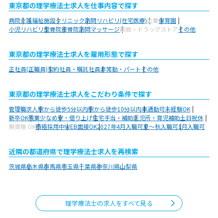
東京都の理学療法士求人を仕事内容で探す
病院
介護福祉施設
クリニック
訪問リハビリ(在宅医療)
企業
保育園
小児リハビリ
整骨院
接骨院
訪問マッサージ
薬局・ドラッグストア
その他
東京都の理学療法士求人を雇用形態で探す
正社員(正職員)
契約社員・嘱託社員
非常勤・パート
その他
東京都の理学療法士求人をこだわり条件で探す
管理職求人
駅から徒歩5分以内
駅から徒歩10分以内
車通勤可
未経験OK
新卒OK
残業少なめ
寮・借り上げ
住宅手当・補助
託児所・育児補助
土日祝休
無資格 OK
積極採用中
WEB面接OK
2027年4月入職可
夏～秋入職可
1月入職可
近隣の都道府県で理学療法士求人を再検索
茨城県
栃木県
群馬県
埼玉県
千葉県
神奈川県
山梨県
理学療法士の求人をすべて見る