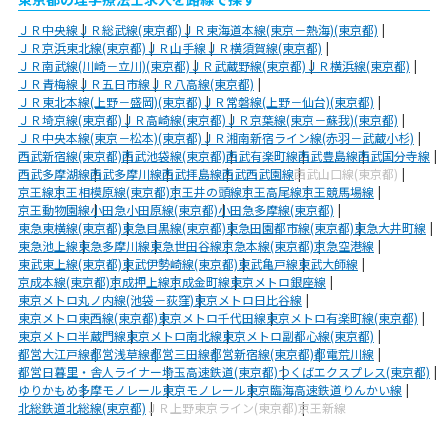
ＪＲ中央線
ＪＲ総武線(東京都)
ＪＲ東海道本線(東京－熱海)(東京都)
ＪＲ京浜東北線(東京都)
ＪＲ山手線
ＪＲ横須賀線(東京都)
ＪＲ南武線(川崎－立川)(東京都)
ＪＲ武蔵野線(東京都)
ＪＲ横浜線(東京都)
ＪＲ青梅線
ＪＲ五日市線
ＪＲ八高線(東京都)
ＪＲ東北本線(上野－盛岡)(東京都)
ＪＲ常磐線(上野－仙台)(東京都)
ＪＲ埼京線(東京都)
ＪＲ高崎線(東京都)
ＪＲ京葉線(東京－蘇我)(東京都)
ＪＲ中央本線(東京－松本)(東京都)
ＪＲ湘南新宿ライン線(赤羽－武蔵小杉)
西武新宿線(東京都)
西武池袋線(東京都)
西武有楽町線
西武豊島線
西武国分寺線
西武多摩湖線
西武多摩川線
西武拝島線
西武西武園線
西武山口線(東京都)
京王線
京王相模原線(東京都)
京王井の頭線
京王高尾線
京王競馬場線
京王動物園線
小田急小田原線(東京都)
小田急多摩線(東京都)
東急東横線(東京都)
東急目黒線(東京都)
東急田園都市線(東京都)
東急大井町線
東急池上線
東急多摩川線
東急世田谷線
京急本線(東京都)
京急空港線
東武東上線(東京都)
東武伊勢崎線(東京都)
東武亀戸線
東武大師線
京成本線(東京都)
京成押上線
京成金町線
東京メトロ銀座線
東京メトロ丸ノ内線(池袋－荻窪)
東京メトロ日比谷線
東京メトロ東西線(東京都)
東京メトロ千代田線
東京メトロ有楽町線(東京都)
東京メトロ半蔵門線
東京メトロ南北線
東京メトロ副都心線(東京都)
都営大江戸線
都営浅草線
都営三田線
都営新宿線(東京都)
都電荒川線
都営日暮里・舎人ライナー
埼玉高速鉄道(東京都)
つくばエクスプレス(東京都)
ゆりかもめ
多摩モノレール
東京モノレール
東京臨海高速鉄道りんかい線
北総鉄道北総線(東京都)
ＪＲ上野東京ライン(東京都)
京王新線