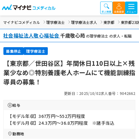
マイナビコメディカル
理学療法士
理学療法士求人
東京都
東京都23
社会福祉法人敬心福祉会
千歳敬心苑
の理学療法士 の求人・転職
募集停止
理学療法士
【東京都／世田谷区】年間休日110日以上×残
業少なめ◎特別養護老人ホームにて機能訓練指
導員の募集！
更新日：2025/10/02
求人番号：9042662
給与
【モデル年収】367万円〜552万円程度
【モデル月収】24.3万円〜36.8万円程度 ※諸手当込
勤務地