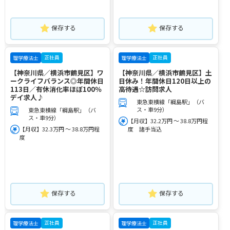
保存する
保存する
正社員
正社員
理学療法士
理学療法士
【神奈川県／横浜市鶴見区】ワ
【神奈川県／横浜市鶴見区】土
ークライフバランス◎年間休日
日休み！年間休日120日以上の
113日／有休消化率ほぼ100％
高待遇☆訪問求人
デイ求人♪
東急東横線「綱島駅」（バ
ス・車9分）
東急東横線「綱島駅」（バ
ス・車9分）
【月収】32.2万円 ～ 38.8万円程
【月収】32.3万円 ～ 38.8万円程
度 諸手当込
度
保存する
保存する
正社員
正社員
理学療法士
理学療法士