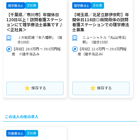
正社員
正社員
理学療法士
理学療法士
【千葉県／市川市】年間休日
【埼玉県／北足立郡伊奈町】年
120日以上！訪問看護ステーシ
間休日116日◎病院母体の訪問
ョンにて理学療法士募集です♪
看護ステーションでの理学療法
＜正社員＞
士募集
ＪＲ総武線「本八幡駅」（徒
ニューシャトル「丸山(埼玉)
歩10分）
駅」（徒歩15分）
【月収】28.0万円 ～ 39.0万円程
【月収】22.0万円 ～ 29.0万円程
度 ※諸手当込み
度（諸手当込み）
保存する
保存する
この法人の他の求人
正社員
作業療法士