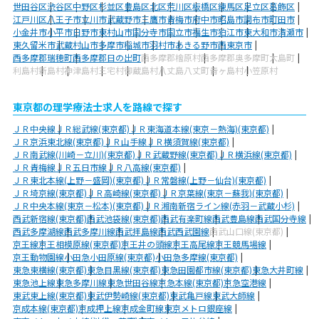
世田谷区
渋谷区
中野区
杉並区
豊島区
北区
荒川区
板橋区
練馬区
足立区
葛飾区
江戸川区
八王子市
立川市
武蔵野市
三鷹市
青梅市
府中市
昭島市
調布市
町田市
小金井市
小平市
日野市
東村山市
国分寺市
国立市
福生市
狛江市
東大和市
清瀬市
東久留米市
武蔵村山市
多摩市
稲城市
羽村市
あきる野市
西東京市
西多摩郡瑞穂町
西多摩郡日の出町
西多摩郡檜原村
西多摩郡奥多摩町
大島町
利島村
新島村
神津島村
三宅村
御蔵島村
八丈島八丈町
青ヶ島村
小笠原村
東京都の理学療法士求人を路線で探す
ＪＲ中央線
ＪＲ総武線(東京都)
ＪＲ東海道本線(東京－熱海)(東京都)
ＪＲ京浜東北線(東京都)
ＪＲ山手線
ＪＲ横須賀線(東京都)
ＪＲ南武線(川崎－立川)(東京都)
ＪＲ武蔵野線(東京都)
ＪＲ横浜線(東京都)
ＪＲ青梅線
ＪＲ五日市線
ＪＲ八高線(東京都)
ＪＲ東北本線(上野－盛岡)(東京都)
ＪＲ常磐線(上野－仙台)(東京都)
ＪＲ埼京線(東京都)
ＪＲ高崎線(東京都)
ＪＲ京葉線(東京－蘇我)(東京都)
ＪＲ中央本線(東京－松本)(東京都)
ＪＲ湘南新宿ライン線(赤羽－武蔵小杉)
西武新宿線(東京都)
西武池袋線(東京都)
西武有楽町線
西武豊島線
西武国分寺線
西武多摩湖線
西武多摩川線
西武拝島線
西武西武園線
西武山口線(東京都)
京王線
京王相模原線(東京都)
京王井の頭線
京王高尾線
京王競馬場線
京王動物園線
小田急小田原線(東京都)
小田急多摩線(東京都)
東急東横線(東京都)
東急目黒線(東京都)
東急田園都市線(東京都)
東急大井町線
東急池上線
東急多摩川線
東急世田谷線
京急本線(東京都)
京急空港線
東武東上線(東京都)
東武伊勢崎線(東京都)
東武亀戸線
東武大師線
京成本線(東京都)
京成押上線
京成金町線
東京メトロ銀座線