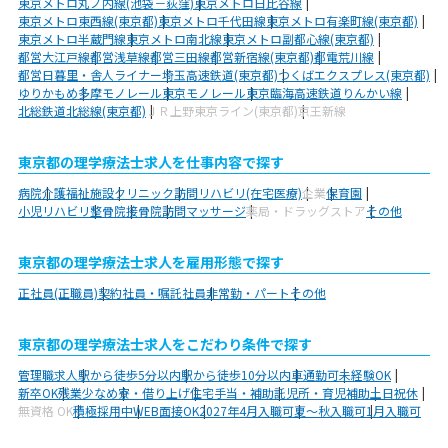
東京メトロ丸ノ内線(池袋－荻窪)
東京メトロ日比谷線
東京メトロ東西線(東京都)
東京メトロ千代田線
東京メトロ有楽町線(東京都)
東京メトロ半蔵門線
東京メトロ南北線
東京メトロ副都心線(東京都)
都営大江戸線
都営浅草線
都営三田線
都営新宿線(東京都)
都電荒川線
都営日暮里・舎人ライナー
埼玉高速鉄道(東京都)
つくばエクスプレス(東京都)
ゆりかもめ
多摩モノレール
東京モノレール
東京臨海高速鉄道りんかい線
北総鉄道北総線(東京都)
ＪＲ上野東京ライン(東京都)
京王新線
東京都の理学療法士求人を仕事内容で探す
病院
介護福祉施設
クリニック
訪問リハビリ(在宅医療)
企業
保育園
小児リハビリ
整骨院
接骨院
訪問マッサージ
薬局・ドラッグストア
その他
東京都の理学療法士求人を雇用形態で探す
正社員(正職員)
契約社員・嘱託社員
非常勤・パート
その他
東京都の理学療法士求人をこだわり条件で探す
管理職求人
駅から徒歩5分以内
駅から徒歩10分以内
車通勤可
未経験OK
新卒OK
残業少なめ
寮・借り上げ
住宅手当・補助
託児所・育児補助
土日祝休
無資格 OK
積極採用中
WEB面接OK
2027年4月入職可
夏～秋入職可
1月入職可