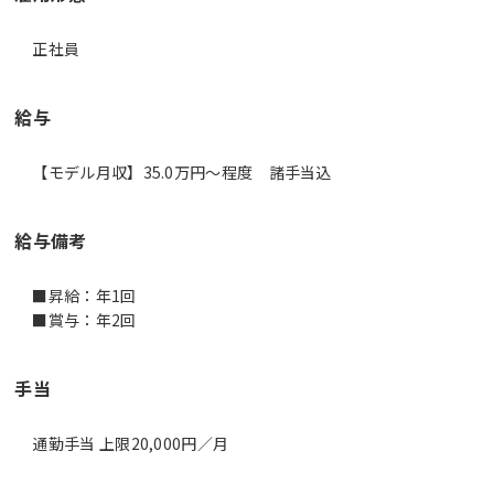
正社員
給与
【モデル月収】35.0万円〜程度 諸手当込
給与備考
■昇給：年1回
■賞与：年2回
手当
通勤手当 上限20,000円／月