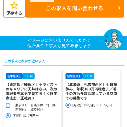
star
この求人を問い合わせる
保存する
イメージに合いませんでしたか？
似た条件の求人も見てみましょう
この求人と条件が近い求人
正社員
正社員
理学療法士
理学療法士
【東京都／練馬区】セラピスト
【北海道／札幌市西区】土日祝
のキャリアに天井はない。次の
休み、年収380万円程度♪／若
管理者を本気で育てる！＜理学
手の方も多数活躍している訪問
療法士／正社員＞
での募集です
東京メトロ有楽町線「地下鉄
【月収】30.0万円 ～ 31.6万円
赤塚駅」（徒歩9分）
【月収】32.0万円 ～