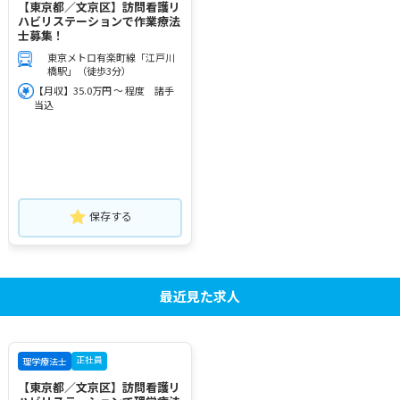
【東京都／文京区】訪問看護リ
ハビリステーションで作業療法
士募集！
東京メトロ有楽町線「江戸川
橋駅」（徒歩3分）
【月収】35.0万円 ～ 程度 諸手
当込
保存する
最近見た求人
正社員
理学療法士
【東京都／文京区】訪問看護リ