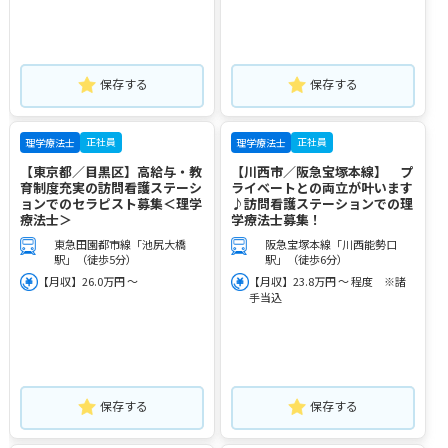
保存する
保存する
正社員
正社員
理学療法士
理学療法士
【東京都／目黒区】高給与・教
【川西市／阪急宝塚本線】 プ
育制度充実の訪問看護ステーシ
ライベートとの両立が叶います
ョンでのセラピスト募集＜理学
♪訪問看護ステーションでの理
療法士＞
学療法士募集！
東急田園都市線「池尻大橋
阪急宝塚本線「川西能勢口
駅」（徒歩5分）
駅」（徒歩6分）
【月収】26.0万円 ～
【月収】23.8万円 ～ 程度 ※諸
手当込
保存する
保存する