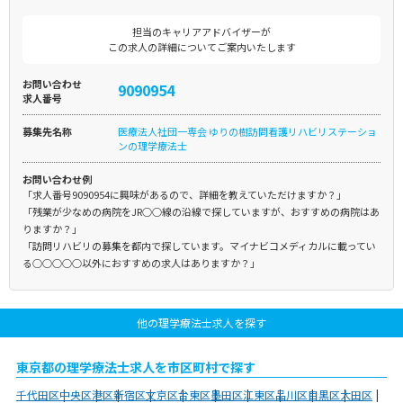
担当のキャリアアドバイザーが
この求人の詳細についてご案内いたします
お問い合わせ
9090954
求人番号
募集先名称
医療法人社団一専会 ゆりの樹訪問看護リハビリステーショ
ンの理学療法士
お問い合わせ例
「求人番号9090954に興味があるので、詳細を教えていただけますか？」
「残業が少なめの病院をJR○○線の沿線で探していますが、おすすめの病院はあ
りますか？」
「訪問リハビリの募集を都内で探しています。マイナビコメディカルに載ってい
る○○○○○以外におすすめの求人はありますか？」
他の理学療法士求人を探す
東京都の理学療法士求人を市区町村で探す
千代田区
中央区
港区
新宿区
文京区
台東区
墨田区
江東区
品川区
目黒区
大田区