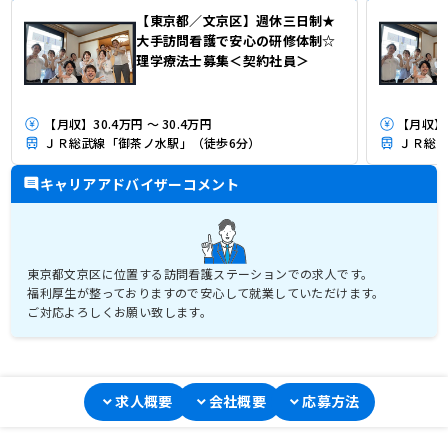
【東京都／文京区】週休三日制★
大手訪問看護で安心の研修体制☆
理学療法士募集＜契約社員＞
【月収】30.4万円 ～ 30.4万円
ＪＲ総武線「御茶ノ水駅」（徒歩6分）
ＪＲ総武
キャリアアドバイザーコメント
東京都文京区に位置する訪問看護ステーションでの求人です。
福利厚生が整っておりますので安心して就業していただけます。
ご対応よろしくお願い致します。
求人概要
会社概要
応募方法