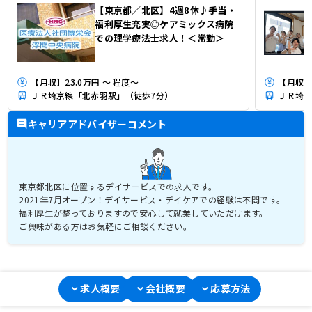
【東京都／北区】4週8休♪手当・
福利厚生充実◎ケアミックス病院
での理学療法士求人！＜常勤＞
【月収】23.0万円 ～ 程度～
【月収】3
ＪＲ埼京線「北赤羽駅」（徒歩7分）
ＪＲ埼京
キャリアアドバイザーコメント
東京都北区に位置するデイサービスでの求人です。
2021年7月オープン！デイサービス・デイケアでの経験は不問です。
福利厚生が整っておりますので安心して就業していただけます。
ご興味がある方はお気軽にご相談ください。
求人概要
会社概要
応募方法