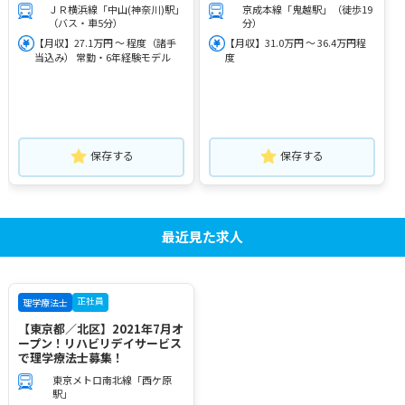
ＪＲ横浜線「中山(神奈川)駅」
京成本線「鬼越駅」（徒歩19
（バス・車5分）
分）
【月収】27.1万円 ～ 程度（諸手
【月収】31.0万円 ～ 36.4万円程
当込み） 常勤・6年経験モデル
度
保存する
保存する
最近見た求人
正社員
理学療法士
【東京都／北区】2021年7月オ
ープン！リハビリデイサービス
で理学療法士募集！
東京メトロ南北線「西ケ原
駅」