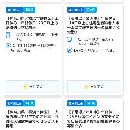
正社員
正社員
理学療法士
理学療法士
【神奈川県／横浜市鶴見区】土
【石川県／金沢市】年間休日
日休み！年間休日120日以上の
110日以上◎住宅型有料老人ホ
高待遇☆訪問求人
ームにて理学療法士の募集♪＜
常勤＞
東急東横線「綱島駅」（徒歩
1分）
IRいしかわ鉄道「金沢駅」
（バス・車6分）
【月収】32.3万円 ～ 38.8万円程
度 諸手当込
【月収】28.2万円 ～ 36.2万円
保存する
保存する
正社員
正社員
理学療法士
理学療法士
【神奈川県／横浜市緑区】 人
【千葉県／市川市】年間休日
気の横浜エリアでのお仕事！介
125日程度◎イオン直営デイに
護老人保健施設でのセラピスト
て店舗管理×機能訓練指導員の
募集！
募集☆彡