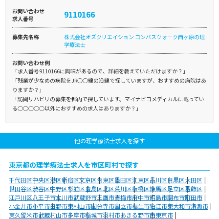
お問い合わせ
9110166
求人番号
募集先名称
株式会社オズクリエイション コンパスウォーク西ヶ原の理
学療法士
お問い合わせ例
「求人番号9110166に興味があるので、詳細を教えていただけますか？」
「残業が少なめの病院をJR○○線の沿線で探していますが、おすすめの病院はあ
りますか？」
「訪問リハビリの募集を都内で探しています。マイナビコメディカルに載ってい
る○○○○○以外におすすめの求人はありますか？」
他の理学療法士求人を探す
東京都の理学療法士求人を市区町村で探す
千代田区
中央区
港区
新宿区
文京区
台東区
墨田区
江東区
品川区
目黒区
大田区
世田谷区
渋谷区
中野区
杉並区
豊島区
北区
荒川区
板橋区
練馬区
足立区
葛飾区
江戸川区
八王子市
立川市
武蔵野市
三鷹市
青梅市
府中市
昭島市
調布市
町田市
小金井市
小平市
日野市
東村山市
国分寺市
国立市
福生市
狛江市
東大和市
清瀬市
東久留米市
武蔵村山市
多摩市
稲城市
羽村市
あきる野市
西東京市