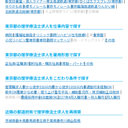
都営日暮里・舎人ライナー
埼玉高速鉄道(東京都)
つくばエクスプレス(東京都)
ゆりかもめ
多摩モノレール
東京モノレール
東京臨海高速鉄道りんかい線
北総鉄道北総線(東京都)
ＪＲ上野東京ライン(東京都)
京王新線
東京都の理学療法士求人を仕事内容で探す
病院
介護福祉施設
クリニック
訪問リハビリ(在宅医療)
企業
保育園
小児リハビリ
整骨院
接骨院
訪問マッサージ
薬局・ドラッグストア
その他
東京都の理学療法士求人を雇用形態で探す
正社員(正職員)
契約社員・嘱託社員
非常勤・パート
その他
東京都の理学療法士求人をこだわり条件で探す
管理職求人
駅から徒歩5分以内
駅から徒歩10分以内
車通勤可
未経験OK
新卒OK
残業少なめ
寮・借り上げ
住宅手当・補助
託児所・育児補助
土日祝休
無資格 OK
積極採用中
WEB面接OK
2027年4月入職可
夏～秋入職可
1月入職可
近隣の都道府県で理学療法士求人を再検索
茨城県
栃木県
群馬県
埼玉県
千葉県
神奈川県
山梨県