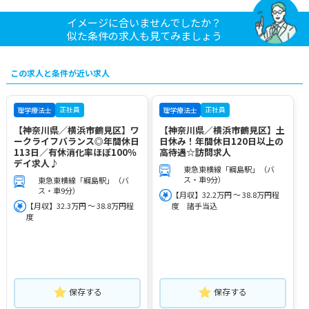
イメージに合いませんでしたか？
似た条件の求人も見てみましょう
この求人と条件が近い求人
正社員
正社員
理学療法士
理学療法士
【神奈川県／横浜市鶴見区】ワ
【神奈川県／横浜市鶴見区】土
ークライフバランス◎年間休日
日休み！年間休日120日以上の
113日／有休消化率ほぼ100％
高待遇☆訪問求人
デイ求人♪
東急東横線「綱島駅」（バ
ス・車9分）
東急東横線「綱島駅」（バ
ス・車9分）
【月収】32.2万円 ～ 38.8万円程
【月収】32.3万円 ～ 38.8万円程
度 諸手当込
度
保存する
保存する