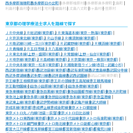
西多摩郡瑞穂町
西多摩郡日の出町
西多摩郡檜原村
西多摩郡奥多摩町
大島町
利島村
新島村
神津島村
三宅村
御蔵島村
八丈島八丈町
青ヶ島村
小笠原村
東京都の理学療法士求人を路線で探す
ＪＲ中央線
ＪＲ総武線(東京都)
ＪＲ東海道本線(東京－熱海)(東京都)
ＪＲ京浜東北線(東京都)
ＪＲ山手線
ＪＲ横須賀線(東京都)
ＪＲ南武線(川崎－立川)(東京都)
ＪＲ武蔵野線(東京都)
ＪＲ横浜線(東京都)
ＪＲ青梅線
ＪＲ五日市線
ＪＲ八高線(東京都)
ＪＲ東北本線(上野－盛岡)(東京都)
ＪＲ常磐線(上野－仙台)(東京都)
ＪＲ埼京線(東京都)
ＪＲ高崎線(東京都)
ＪＲ京葉線(東京－蘇我)(東京都)
ＪＲ中央本線(東京－松本)(東京都)
ＪＲ湘南新宿ライン線(赤羽－武蔵小杉)
西武新宿線(東京都)
西武池袋線(東京都)
西武有楽町線
西武豊島線
西武国分寺線
西武多摩湖線
西武多摩川線
西武拝島線
西武西武園線
西武山口線(東京都)
京王線
京王相模原線(東京都)
京王井の頭線
京王高尾線
京王競馬場線
京王動物園線
小田急小田原線(東京都)
小田急多摩線(東京都)
東急東横線(東京都)
東急目黒線(東京都)
東急田園都市線(東京都)
東急大井町線
東急池上線
東急多摩川線
東急世田谷線
京急本線(東京都)
京急空港線
東武東上線(東京都)
東武伊勢崎線(東京都)
東武亀戸線
東武大師線
京成本線(東京都)
京成押上線
京成金町線
東京メトロ銀座線
東京メトロ丸ノ内線(池袋－荻窪)
東京メトロ日比谷線
東京メトロ東西線(東京都)
東京メトロ千代田線
東京メトロ有楽町線(東京都)
東京メトロ半蔵門線
東京メトロ南北線
東京メトロ副都心線(東京都)
都営大江戸線
都営浅草線
都営三田線
都営新宿線(東京都)
都電荒川線