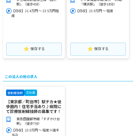
駅」（徒歩4分）
「横浜駅」（徒歩18分）
【月収】21.4万円 ～ 23.5万円程
【月収】23.9万円 ～ 程度
度
保存する
保存する
この法人の他の求人
正社員
放射線技師
【東京都／町田市】駅チカ★徒
歩圏内！住宅手当あり♪病院に
て診療放射線技師の募集です！
東急田園都市線「すずかけ台
駅」（徒歩7分）
【月収】23.0万円 ～ 程度※諸手
当込