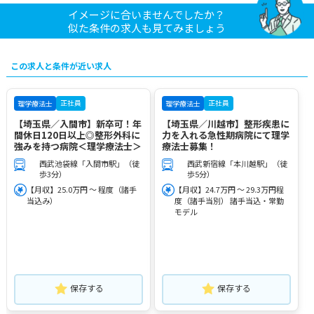
イメージに合いませんでしたか？
似た条件の求人も見てみましょう
この求人と条件が近い求人
正社員
正社員
理学療法士
理学療法士
【埼玉県／入間市】新卒可！年
【埼玉県／川越市】整形疾患に
間休日120日以上◎整形外科に
力を入れる急性期病院にて理学
強みを持つ病院＜理学療法士＞
療法士募集！
西武池袋線「入間市駅」（徒
西武新宿線「本川越駅」（徒
歩3分）
歩5分）
【月収】25.0万円 ～ 程度（諸手
【月収】24.7万円 ～ 29.3万円程
当込み）
度（諸手当別） 諸手当込・常勤
モデル
保存する
保存する