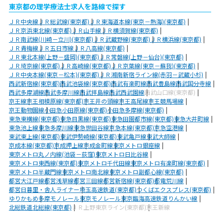
東京都の理学療法士求人を路線で探す
ＪＲ中央線
ＪＲ総武線(東京都)
ＪＲ東海道本線(東京－熱海)(東京都)
ＪＲ京浜東北線(東京都)
ＪＲ山手線
ＪＲ横須賀線(東京都)
ＪＲ南武線(川崎－立川)(東京都)
ＪＲ武蔵野線(東京都)
ＪＲ横浜線(東京都)
ＪＲ青梅線
ＪＲ五日市線
ＪＲ八高線(東京都)
ＪＲ東北本線(上野－盛岡)(東京都)
ＪＲ常磐線(上野－仙台)(東京都)
ＪＲ埼京線(東京都)
ＪＲ高崎線(東京都)
ＪＲ京葉線(東京－蘇我)(東京都)
ＪＲ中央本線(東京－松本)(東京都)
ＪＲ湘南新宿ライン線(赤羽－武蔵小杉)
西武新宿線(東京都)
西武池袋線(東京都)
西武有楽町線
西武豊島線
西武国分寺線
西武多摩湖線
西武多摩川線
西武拝島線
西武西武園線
西武山口線(東京都)
京王線
京王相模原線(東京都)
京王井の頭線
京王高尾線
京王競馬場線
京王動物園線
小田急小田原線(東京都)
小田急多摩線(東京都)
東急東横線(東京都)
東急目黒線(東京都)
東急田園都市線(東京都)
東急大井町線
東急池上線
東急多摩川線
東急世田谷線
京急本線(東京都)
京急空港線
東武東上線(東京都)
東武伊勢崎線(東京都)
東武亀戸線
東武大師線
京成本線(東京都)
京成押上線
京成金町線
東京メトロ銀座線
東京メトロ丸ノ内線(池袋－荻窪)
東京メトロ日比谷線
東京メトロ東西線(東京都)
東京メトロ千代田線
東京メトロ有楽町線(東京都)
東京メトロ半蔵門線
東京メトロ南北線
東京メトロ副都心線(東京都)
都営大江戸線
都営浅草線
都営三田線
都営新宿線(東京都)
都電荒川線
都営日暮里・舎人ライナー
埼玉高速鉄道(東京都)
つくばエクスプレス(東京都)
ゆりかもめ
多摩モノレール
東京モノレール
東京臨海高速鉄道りんかい線
北総鉄道北総線(東京都)
ＪＲ上野東京ライン(東京都)
京王新線