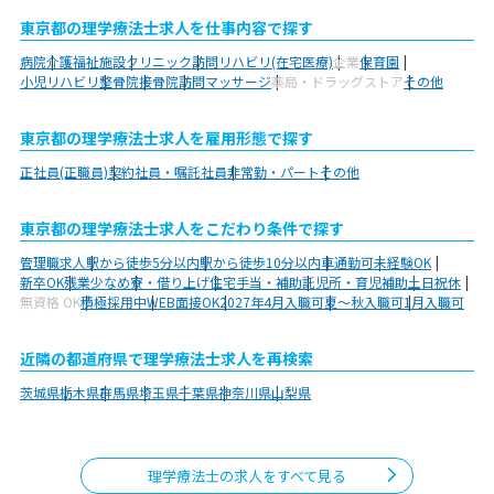
東京都の理学療法士求人を仕事内容で探す
病院
介護福祉施設
クリニック
訪問リハビリ(在宅医療)
企業
保育園
小児リハビリ
整骨院
接骨院
訪問マッサージ
薬局・ドラッグストア
その他
東京都の理学療法士求人を雇用形態で探す
正社員(正職員)
契約社員・嘱託社員
非常勤・パート
その他
東京都の理学療法士求人をこだわり条件で探す
管理職求人
駅から徒歩5分以内
駅から徒歩10分以内
車通勤可
未経験OK
新卒OK
残業少なめ
寮・借り上げ
住宅手当・補助
託児所・育児補助
土日祝休
無資格 OK
積極採用中
WEB面接OK
2027年4月入職可
夏～秋入職可
1月入職可
近隣の都道府県で理学療法士求人を再検索
茨城県
栃木県
群馬県
埼玉県
千葉県
神奈川県
山梨県
理学療法士の求人をすべて見る