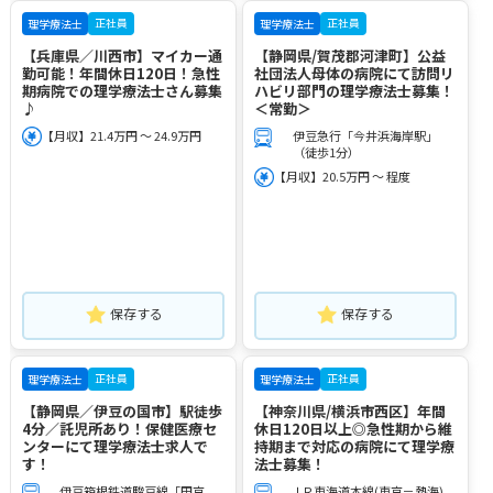
正社員
正社員
理学療法士
理学療法士
【兵庫県／川西市】マイカー通
【静岡県/賀茂郡河津町】公益
勤可能！年間休日120日！急性
社団法人母体の病院にて訪問リ
期病院での理学療法士さん募集
ハビリ部門の理学療法士募集！
♪
＜常勤＞
【月収】21.4万円 ～ 24.9万円
伊豆急行「今井浜海岸駅」
（徒歩1分）
【月収】20.5万円 ～ 程度
保存する
保存する
正社員
正社員
理学療法士
理学療法士
【静岡県／伊豆の国市】駅徒歩
【神奈川県/横浜市西区】年間
4分／託児所あり！保健医療セ
休日120日以上◎急性期から維
ンターにて理学療法士求人で
持期まで対応の病院にて理学療
す！
法士募集！
伊豆箱根鉄道駿豆線「田京
ＪＲ東海道本線(東京－熱海)