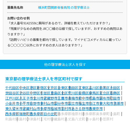
募集先名称
横浜町田関節脊椎病院 の理学療法士
お問い合わせ例
「求人番号9142559に興味があるので、詳細を教えていただけますか？」
「残業が少なめの病院をJR○○線の沿線で探していますが、おすすめの病院はあ
りますか？」
「訪問リハビリの募集を都内で探しています。マイナビコメディカルに載ってい
る○○○○○以外におすすめの求人はありますか？」
他の理学療法士求人を探す
東京都の理学療法士求人を市区町村で探す
千代田区
中央区
港区
新宿区
文京区
台東区
墨田区
江東区
品川区
目黒区
大田区
世田谷区
渋谷区
中野区
杉並区
豊島区
北区
荒川区
板橋区
練馬区
足立区
葛飾区
江戸川区
八王子市
立川市
武蔵野市
三鷹市
青梅市
府中市
昭島市
調布市
町田市
小金井市
小平市
日野市
東村山市
国分寺市
国立市
福生市
狛江市
東大和市
清瀬市
東久留米市
武蔵村山市
多摩市
稲城市
羽村市
あきる野市
西東京市
西多摩郡瑞穂町
西多摩郡日の出町
西多摩郡檜原村
西多摩郡奥多摩町
大島町
利島村
新島村
神津島村
三宅村
御蔵島村
八丈島八丈町
青ヶ島村
小笠原村