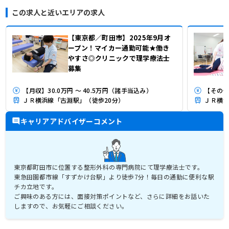
この求人と近いエリアの求人
【東京都／町田市】2025年9月オ
ープン！マイカー通勤可能★働き
やすさ◎クリニックで理学療法士
募集
【月収】30.0万円 ～ 40.5万円（諸手当込み）
【その他
ＪＲ横浜線「古淵駅」（徒歩20分）
ＪＲ横浜
キャリアアドバイザーコメント
東京都町田市に位置する整形外科の専門病院にて理学療法士です。
東急田園都市線「すずかけ台駅」より徒歩7分！毎日の通勤に便利な駅
チカ立地です。
ご興味のある方には、面接対策ポイントなど、さらに詳細をお話いた
しますので、お気軽にご相談ください。