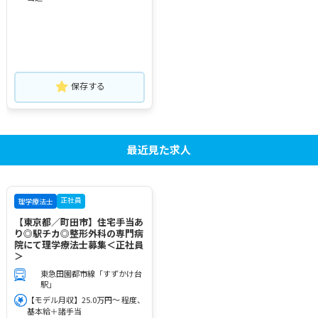
保存する
最近見た求人
正社員
理学療法士
【東京都／町田市】住宅手当あ
り◎駅チカ◎整形外科の専門病
院にて理学療法士募集＜正社員
＞
東急田園都市線「すずかけ台
駅」
【モデル月収】25.0万円～ 程度、
基本給＋諸手当