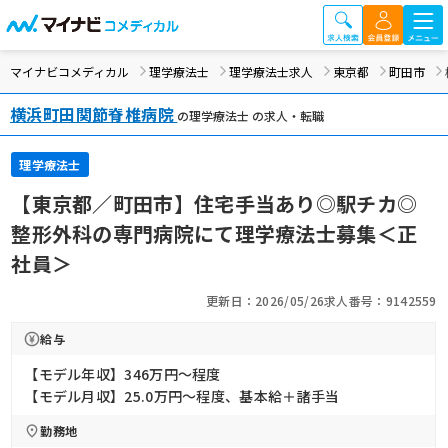
マイナビコメディカル
理学療法士
理学療法士求人
東京都
町田市
横浜町田関節脊椎病院
の理学療法士 の求人・転職
理学療法士
【東京都／町田市】住宅手当あり◎駅チカ◎
整形外科の専門病院にて理学療法士募集＜正
社員＞
更新日：2026/05/26
求人番号：9142559
給与
【モデル年収】346万円〜程度
【モデル月収】25.0万円〜程度、基本給＋諸手当
勤務地