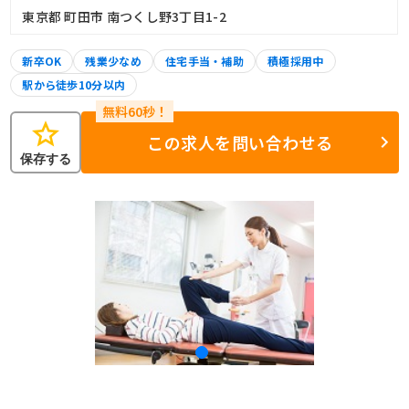
東京都 町田市 南つくし野3丁目1-2
新卒OK
残業少なめ
住宅手当・補助
積極採用中
駅から徒歩10分以内
star
この求人を問い合わせる
保存する