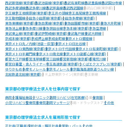
西武新宿線(東京都)
西武池袋線(東京都)
西武有楽町線
西武豊島線
西武国分寺線
西武多摩湖線
西武多摩川線
西武拝島線
西武西武園線
西武山口線(東京都)
京王線
京王相模原線(東京都)
京王井の頭線
京王高尾線
京王競馬場線
京王動物園線
小田急小田原線(東京都)
小田急多摩線(東京都)
東急東横線(東京都)
東急目黒線(東京都)
東急田園都市線(東京都)
東急大井町線
東急池上線
東急多摩川線
東急世田谷線
京急本線(東京都)
京急空港線
東武東上線(東京都)
東武伊勢崎線(東京都)
東武亀戸線
東武大師線
京成本線(東京都)
京成押上線
京成金町線
東京メトロ銀座線
東京メトロ丸ノ内線(池袋－荻窪)
東京メトロ日比谷線
東京メトロ東西線(東京都)
東京メトロ千代田線
東京メトロ有楽町線(東京都)
東京メトロ半蔵門線
東京メトロ南北線
東京メトロ副都心線(東京都)
都営大江戸線
都営浅草線
都営三田線
都営新宿線(東京都)
都電荒川線
都営日暮里・舎人ライナー
埼玉高速鉄道(東京都)
つくばエクスプレス(東京都)
ゆりかもめ
多摩モノレール
東京モノレール
東京臨海高速鉄道りんかい線
北総鉄道北総線(東京都)
ＪＲ上野東京ライン(東京都)
京王新線
東京都の理学療法士求人を仕事内容で探す
病院
介護福祉施設
クリニック
訪問リハビリ(在宅医療)
企業
保育園
小児リハビリ
整骨院
接骨院
訪問マッサージ
薬局・ドラッグストア
その他
東京都の理学療法士求人を雇用形態で探す
正社員(正職員)
契約社員・嘱託社員
非常勤・パート
その他