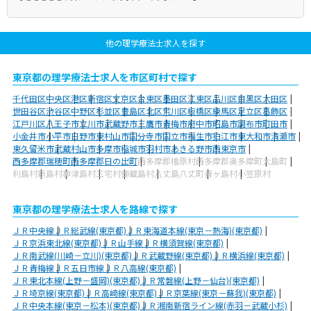
他の理学療法士求人を探す
東京都の理学療法士求人を市区町村で探す
千代田区
中央区
港区
新宿区
文京区
台東区
墨田区
江東区
品川区
目黒区
大田区
世田谷区
渋谷区
中野区
杉並区
豊島区
北区
荒川区
板橋区
練馬区
足立区
葛飾区
江戸川区
八王子市
立川市
武蔵野市
三鷹市
青梅市
府中市
昭島市
調布市
町田市
小金井市
小平市
日野市
東村山市
国分寺市
国立市
福生市
狛江市
東大和市
清瀬市
東久留米市
武蔵村山市
多摩市
稲城市
羽村市
あきる野市
西東京市
西多摩郡瑞穂町
西多摩郡日の出町
西多摩郡檜原村
西多摩郡奥多摩町
大島町
利島村
新島村
神津島村
三宅村
御蔵島村
八丈島八丈町
青ヶ島村
小笠原村
東京都の理学療法士求人を路線で探す
ＪＲ中央線
ＪＲ総武線(東京都)
ＪＲ東海道本線(東京－熱海)(東京都)
ＪＲ京浜東北線(東京都)
ＪＲ山手線
ＪＲ横須賀線(東京都)
ＪＲ南武線(川崎－立川)(東京都)
ＪＲ武蔵野線(東京都)
ＪＲ横浜線(東京都)
ＪＲ青梅線
ＪＲ五日市線
ＪＲ八高線(東京都)
ＪＲ東北本線(上野－盛岡)(東京都)
ＪＲ常磐線(上野－仙台)(東京都)
ＪＲ埼京線(東京都)
ＪＲ高崎線(東京都)
ＪＲ京葉線(東京－蘇我)(東京都)
ＪＲ中央本線(東京－松本)(東京都)
ＪＲ湘南新宿ライン線(赤羽－武蔵小杉)