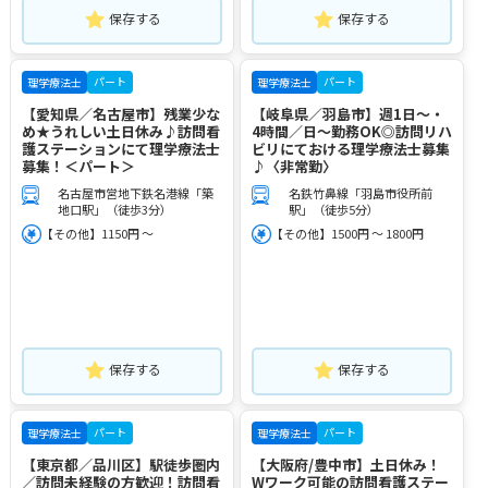
保存する
保存する
パート
パート
理学療法士
理学療法士
【愛知県／名古屋市】残業少な
【岐阜県／羽島市】週1日～・
め★うれしい土日休み♪訪問看
4時間／日～勤務OK◎訪問リハ
護ステーションにて理学療法士
ビリにておける理学療法士募集
募集！＜パート＞
♪〈非常勤〉
名古屋市営地下鉄名港線「築
名鉄竹鼻線「羽島市役所前
地口駅」（徒歩3分）
駅」（徒歩5分）
【その他】1150円 ～
【その他】1500円 ～ 1800円
保存する
保存する
パート
パート
理学療法士
理学療法士
【東京都／品川区】駅徒歩圏内
【大阪府/豊中市】土日休み！
／訪問未経験の方歓迎！訪問看
Wワーク可能の訪問看護ステー