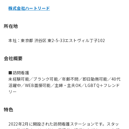
株式会社ハートリード
所在地
本社：東京都 渋谷区 東2-5-33エストヴィル丁子102
会社概要
■訪問看護
未経験可能／ブランク可能／年齢不問／即日勤務可能／40代
活躍中／WEB面接可能／主婦・主夫OK／LGBTQ＋フレンド
リー
特色
2022年2月に開設された訪問看護ステーションです。スタッ