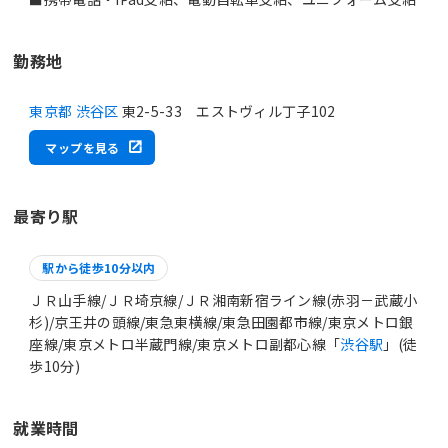
勤務地
東京都 渋谷区
東2-5-33 エストヴィル丁子102
マップを見る
最寄り駅
駅から徒歩10分以内
ＪＲ山手線/ＪＲ埼京線/ＪＲ湘南新宿ライン線(赤羽－武蔵小
杉)/京王井の頭線/東急東横線/東急田園都市線/東京メトロ銀
座線/東京メトロ半蔵門線/東京メトロ副都心線「
渋谷駅
」(徒
歩10分)
就業時間