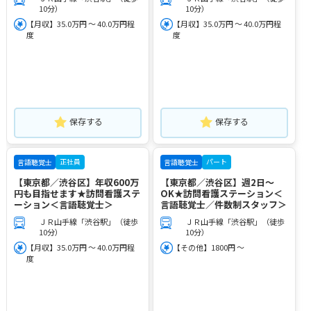
10分）
10分）
【月収】35.0万円 ～ 40.0万円程
【月収】35.0万円 ～ 40.0万円程
度
度
保存する
保存する
正社員
パート
言語聴覚士
言語聴覚士
【東京都／渋谷区】年収600万
【東京都／渋谷区】週2日～
円も目指せます★訪問看護ステ
OK★訪問看護ステーション＜
ーション＜言語聴覚士＞
言語聴覚士／件数制スタッフ＞
ＪＲ山手線「渋谷駅」（徒歩
ＪＲ山手線「渋谷駅」（徒歩
10分）
10分）
【月収】35.0万円 ～ 40.0万円程
【その他】1800円 ～
度