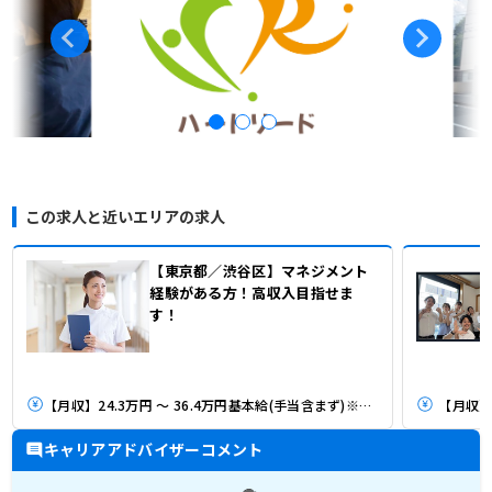
この求人と近いエリアの求人
【東京都／渋谷区】マネジメント
経験がある方！高収入目指せま
す！
【月収】24.3万円 ～ 36.4万円基本給(手当含まず)※チーフ・サブマネ
【月収】3
キャリアアドバイザーコメント