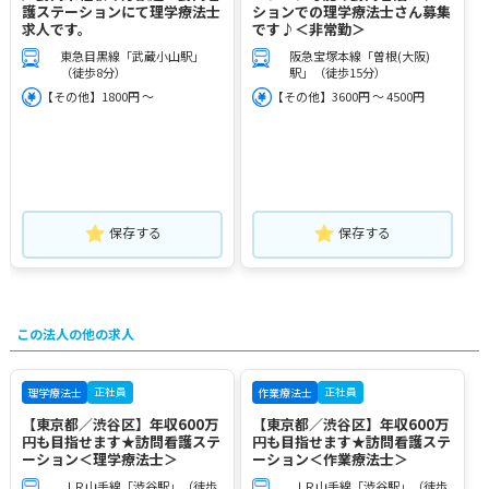
護ステーションにて理学療法士
ションでの理学療法士さん募集
求人です。
です♪＜非常勤＞
東急目黒線「武蔵小山駅」
阪急宝塚本線「曽根(大阪)
（徒歩8分）
駅」（徒歩15分）
【その他】1800円 ～
【その他】3600円 ～ 4500円
保存する
保存する
この法人の他の求人
正社員
正社員
理学療法士
作業療法士
【東京都／渋谷区】年収600万
【東京都／渋谷区】年収600万
円も目指せます★訪問看護ステ
円も目指せます★訪問看護ステ
ーション＜理学療法士＞
ーション＜作業療法士＞
ＪＲ山手線「渋谷駅」（徒歩
ＪＲ山手線「渋谷駅」（徒歩