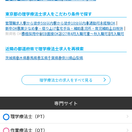
東京都の理学療法士求人をこだわり条件で探す
管理職求人
駅から徒歩5分以内
駅から徒歩10分以内
車通勤可
未経験OK
新卒OK
残業少なめ
寮・借り上げ
住宅手当・補助
託児所・育児補助
土日祝休
無資格 OK
積極採用中
WEB面接OK
2027年4月入職可
夏～秋入職可
1月入職可
近隣の都道府県で理学療法士求人を再検索
茨城県
栃木県
群馬県
埼玉県
千葉県
神奈川県
山梨県
理学療法士の求人をすべて見る
専門サイト
理学療法士（PT）
作業療法士（OT）