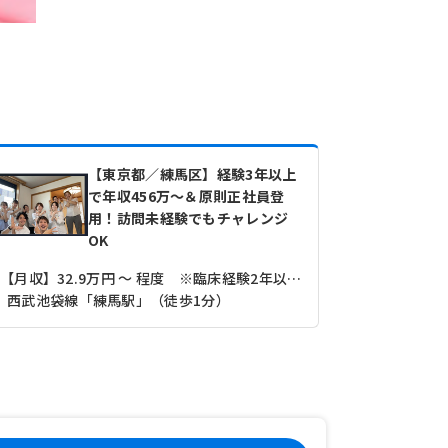
【東京都／練馬区】経験3年以上
で年収456万～＆原則正社員登
用！訪問未経験でもチャレンジ
OK
【月収】32.9万円 ～ 程度 ※臨床経験2年以上3年未満モデル
【月収】35
西武池袋線「練馬駅」（徒歩1分）
西武池袋線