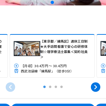
の
【東京都／練馬区】週休三日制
理
★大手訪問看護で安心の研修体
士
制☆理学療法士募集＜契約社員
＞
【月収】30.4万円 ～ 30.4万円
駅」（徒歩9分）
西武池袋線「練馬駅」（徒歩3分）