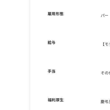
雇用形態
パー
給与
【モ
手当
その
福利厚生
慶弔