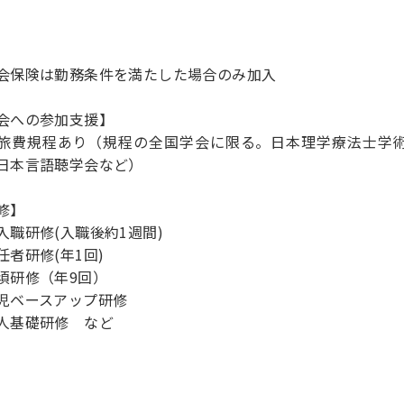
会保険は勤務条件を満たした場合のみ加入
会への参加支援】
旅費規程あり（規程の全国学会に限る。日本理学療法士学
日本言語聴学会など）
修】
入職研修(入職後約1週間)
任者研修(年1回)
須研修（年9回）
児ベースアップ研修
人基礎研修 など