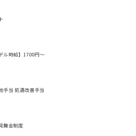
ト
デル時給】1700円〜
他手当 処遇改善手当
見舞金制度