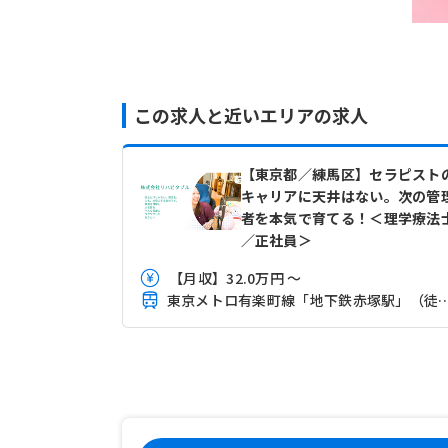
この求人と近いエリアの求人
【東京都／練馬区】セラピスト
キャリアに天井はない。次の管
者を本気で育てる！＜理学療法
／正社員＞
【月収】32.0万円 ～
東京メトロ有楽町線「地下鉄赤塚