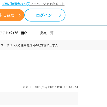
採用ご担当者様へ
マイページでできること
申し込む
ログイン
援情報
キャリアアドバイザー紹介
拠点一覧
ビス りぶうぇる練馬高野台の理学療法士求人
更新日：2025/06/13
求人番号：9160574