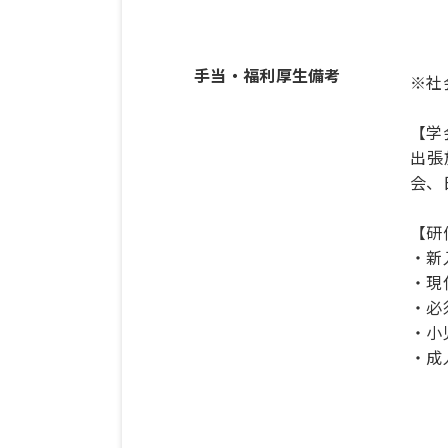
手当・福利厚生備考
※社
【学
出張
会、
【研
・新
・現
・必
・小
・成