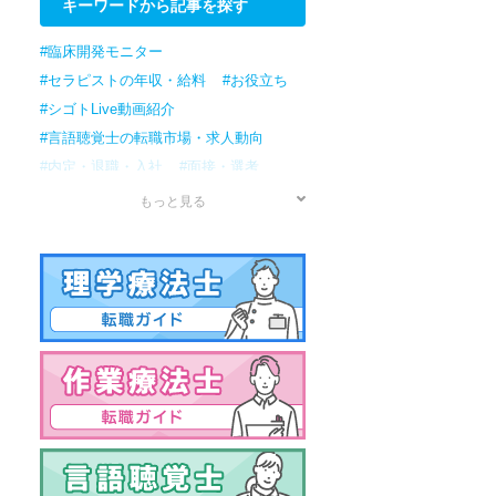
キーワードから記事を探す
#臨床開発モニター
#セラピストの年収・給料
#お役立ち
#シゴトLive動画紹介
#言語聴覚士の転職市場・求人動向
#内定・退職・入社
#面接・選考
#応募
#書類準備
#転職検討/準備
もっと見る
#情報収集
#作業療法士の転職市場・求人動向
#理学療法士の転職市場・求人動向
#セラピストの転職市場・求人動向
#男性
#資格
#年収・給料
#病院
#アプリケーションスペシャリスト
#治験コーディネーター
#訪問リハビリ
#資格試験
#保育園
#クリニック
#転職ノウハウ
#女性の転職
#国家試験
#薬局