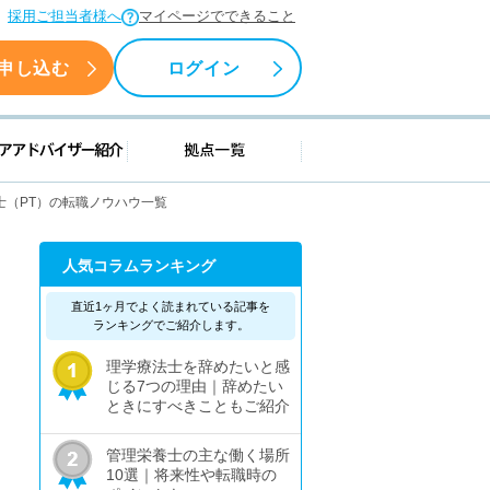
採用ご担当者様へ
マイページでできること
申し込む
ログイン
援情報
キャリアアドバイザー紹介
拠点一覧
士（PT）の転職ノウハウ一覧
人気コラムランキング
直近1ヶ月でよく読まれている記事を
ランキングでご紹介します。
理学療法士を辞めたいと感
じる7つの理由｜辞めたい
ときにすべきこともご紹介
管理栄養士の主な働く場所
10選｜将来性や転職時の