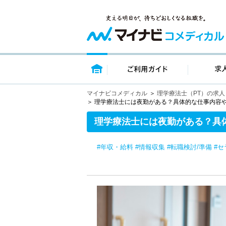
トップページ
ご利用ガイ
マイナビコメディカル
理学療法士（PT）の求
理学療法士には夜勤がある？具体的な仕事内容
理学療法士には夜勤がある？具
#年収・給料
#情報収集
#転職検討/準備
#