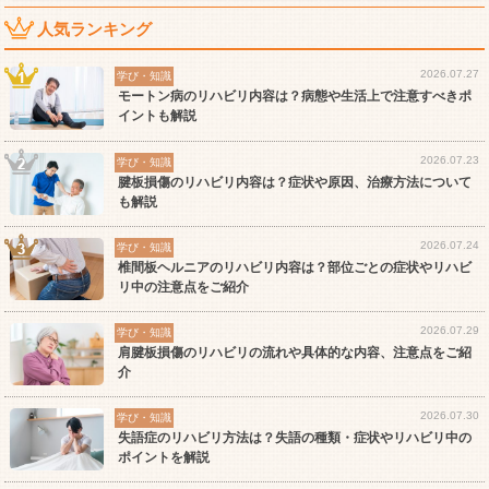
人気ランキング
2026.07.27
学び・知識
モートン病のリハビリ内容は？病態や生活上で注意すべきポ
イントも解説
2026.07.23
学び・知識
腱板損傷のリハビリ内容は？症状や原因、治療方法について
も解説
2026.07.24
学び・知識
椎間板ヘルニアのリハビリ内容は？部位ごとの症状やリハビ
リ中の注意点をご紹介
2026.07.29
学び・知識
肩腱板損傷のリハビリの流れや具体的な内容、注意点をご紹
介
2026.07.30
学び・知識
失語症のリハビリ方法は？失語の種類・症状やリハビリ中の
ポイントを解説