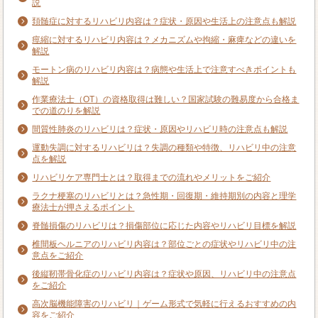
説
頚髄症に対するリハビリ内容は？症状・原因や生活上の注意点も解説
痙縮に対するリハビリ内容は？メカニズムや拘縮・麻痺などの違いを
解説
モートン病のリハビリ内容は？病態や生活上で注意すべきポイントも
解説
作業療法士（OT）の資格取得は難しい？国家試験の難易度から合格ま
での道のりを解説
間質性肺炎のリハビリは？症状・原因やリハビリ時の注意点も解説
運動失調に対するリハビリは？失調の種類や特徴、リハビリ中の注意
点を解説
リハビリケア専門士とは？取得までの流れやメリットをご紹介
ラクナ梗塞のリハビリとは？急性期・回復期・維持期別の内容と理学
療法士が押さえるポイント
脊髄損傷のリハビリは？損傷部位に応じた内容やリハビリ目標を解説
椎間板ヘルニアのリハビリ内容は？部位ごとの症状やリハビリ中の注
意点をご紹介
後縦靭帯骨化症のリハビリ内容は？症状や原因、リハビリ中の注意点
をご紹介
高次脳機能障害のリハビリ｜ゲーム形式で気軽に行えるおすすめの内
容をご紹介