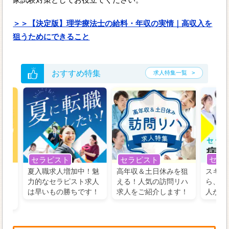
＞＞【決定版】理学療法士の給料・年収の実情｜高収入を
狙うためにできること
おすすめ特集
求人特集一覧
セラ
セラピスト
セラピスト
う！
夏入職求人増加中！魅
高年収＆土日休みを狙
スキル
の好
力的なセラピスト求人
える！人気の訪問リハ
ら、学
るに
は早いもの勝ちです！
求人をご紹介します！
人がお