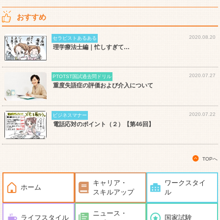
おすすめ
2020.08.20
セラピストあるある
理学療法士編｜忙しすぎて…
2020.07.27
PTOTST国試過去問ドリル
重度失語症の評価および介入について
2020.07.22
ビジネスマナー
電話応対のポイント（２）【第46回】
TOPへ
キャリア・
ワークスタイ
ホーム
スキルアップ
ル
ニュース・
ライフスタイル
国家試験