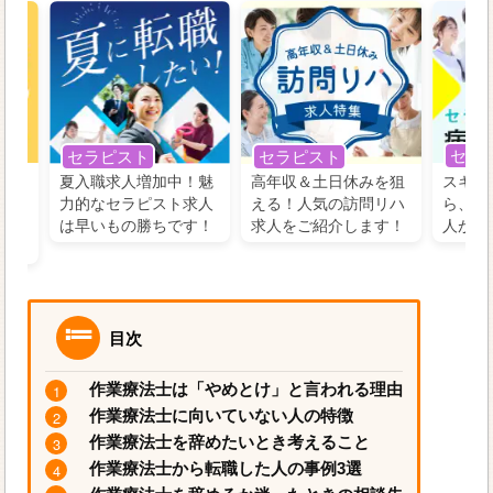
セラ
セラピスト
セラピスト
う！
夏入職求人増加中！魅
高年収＆土日休みを狙
スキル
の好
力的なセラピスト求人
える！人気の訪問リハ
ら、学
るに
は早いもの勝ちです！
求人をご紹介します！
人がお
目次
作業療法士は「やめとけ」と言われる理由
作業療法士に向いていない人の特徴
作業療法士を辞めたいとき考えること
作業療法士から転職した人の事例3選