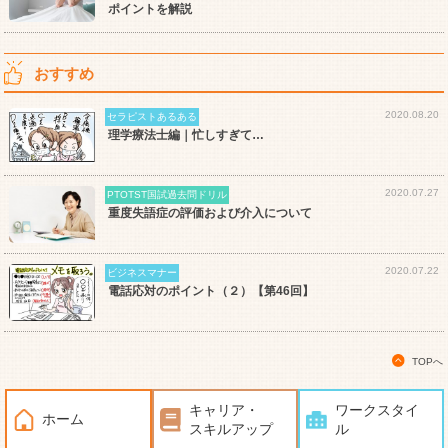
ポイントを解説
おすすめ
2020.08.20
セラピストあるある
理学療法士編｜忙しすぎて…
2020.07.27
PTOTST国試過去問ドリル
重度失語症の評価および介入について
2020.07.22
ビジネスマナー
電話応対のポイント（２）【第46回】
TOPへ
キャリア・
ワークスタイ
ホーム
スキルアップ
ル