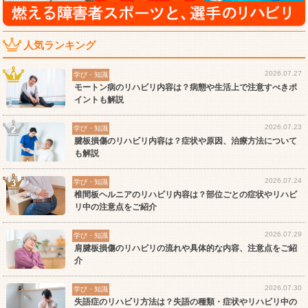
人気ランキング
2026.07.27
学び・知識
モートン病のリハビリ内容は？病態や生活上で注意すべきポ
イントも解説
2026.07.23
学び・知識
腱板損傷のリハビリ内容は？症状や原因、治療方法について
も解説
2026.07.24
学び・知識
椎間板ヘルニアのリハビリ内容は？部位ごとの症状やリハビ
リ中の注意点をご紹介
2026.07.29
学び・知識
肩腱板損傷のリハビリの流れや具体的な内容、注意点をご紹
介
2026.07.30
学び・知識
失語症のリハビリ方法は？失語の種類・症状やリハビリ中の