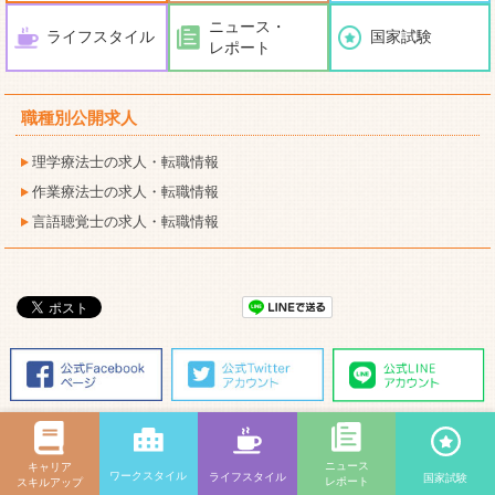
ニュース・
ライフスタイル
国家試験
レポート
職種別公開求人
理学療法士の求人・転職情報
作業療法士の求人・転職情報
言語聴覚士の求人・転職情報
ニュース
キャリア
ワークスタイル
ライフスタイル
国家試験
【姉妹サイト】
「薬+読」
「ナースぷらす」
「ほいくらし」
「介護のみらいラボ」
レポート
スキルアップ