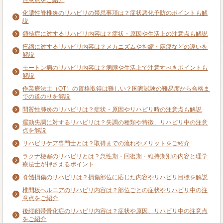
注意点をご紹介
化膿性脊椎炎のリハビリの禁忌事項は？症状悪化予防のポイントも解
説
頚髄症に対するリハビリ内容は？症状・原因や生活上の注意点も解説
痙縮に対するリハビリ内容は？メカニズムや拘縮・麻痺などの違いを
解説
モートン病のリハビリ内容は？病態や生活上で注意すべきポイントも
解説
作業療法士（OT）の資格取得は難しい？国家試験の難易度から合格ま
での道のりを解説
間質性肺炎のリハビリは？症状・原因やリハビリ時の注意点も解説
運動失調に対するリハビリは？失調の種類や特徴、リハビリ中の注意
点を解説
リハビリケア専門士とは？取得までの流れやメリットをご紹介
ラクナ梗塞のリハビリとは？急性期・回復期・維持期別の内容と理学
療法士が押さえるポイント
脊髄損傷のリハビリは？損傷部位に応じた内容やリハビリ目標を解説
椎間板ヘルニアのリハビリ内容は？部位ごとの症状やリハビリ中の注
意点をご紹介
後縦靭帯骨化症のリハビリ内容は？症状や原因、リハビリ中の注意点
をご紹介