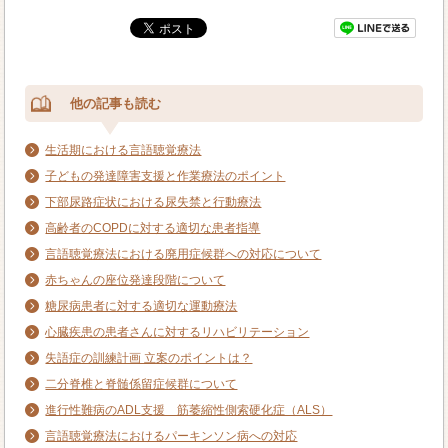
他の記事も読む
生活期における言語聴覚療法
子どもの発達障害支援と作業療法のポイント
下部尿路症状における尿失禁と行動療法
高齢者のCOPDに対する適切な患者指導
言語聴覚療法における廃用症候群への対応について
赤ちゃんの座位発達段階について
糖尿病患者に対する適切な運動療法
心臓疾患の患者さんに対するリハビリテーション
失語症の訓練計画 立案のポイントは？
二分脊椎と脊髄係留症候群について
進行性難病のADL支援 筋萎縮性側索硬化症（ALS）
言語聴覚療法におけるパーキンソン病への対応