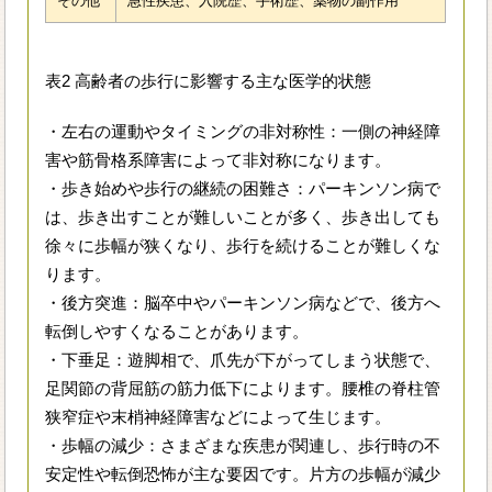
その他
急性疾患、入院歴、手術歴、薬物の副作用
表2 高齢者の歩行に影響する主な医学的状態
・左右の運動やタイミングの非対称性：一側の神経障
害や筋骨格系障害によって非対称になります。
・歩き始めや歩行の継続の困難さ：パーキンソン病で
は、歩き出すことが難しいことが多く、歩き出しても
徐々に歩幅が狭くなり、歩行を続けることが難しくな
ります。
・後方突進：脳卒中やパーキンソン病などで、後方へ
転倒しやすくなることがあります。
・下垂足：遊脚相で、爪先が下がってしまう状態で、
足関節の背屈筋の筋力低下によります。腰椎の脊柱管
狭窄症や末梢神経障害などによって生じます。
・歩幅の減少：さまざまな疾患が関連し、歩行時の不
安定性や転倒恐怖が主な要因です。片方の歩幅が減少