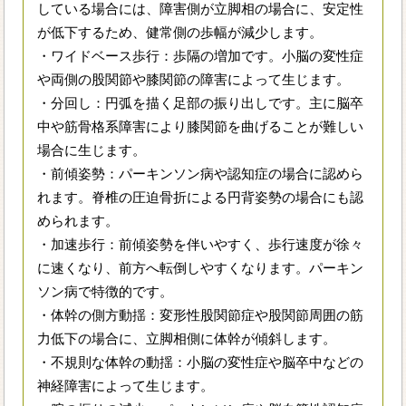
している場合には、障害側が立脚相の場合に、安定性
が低下するため、健常側の歩幅が減少します。
・ワイドベース歩行：歩隔の増加です。小脳の変性症
や両側の股関節や膝関節の障害によって生じます。
・分回し：円弧を描く足部の振り出しです。主に脳卒
中や筋骨格系障害により膝関節を曲げることが難しい
場合に生じます。
・前傾姿勢：パーキンソン病や認知症の場合に認めら
れます。脊椎の圧迫骨折による円背姿勢の場合にも認
められます。
・加速歩行：前傾姿勢を伴いやすく、歩行速度が徐々
に速くなり、前方へ転倒しやすくなります。パーキン
ソン病で特徴的です。
・体幹の側方動揺：変形性股関節症や股関節周囲の筋
力低下の場合に、立脚相側に体幹が傾斜します。
・不規則な体幹の動揺：小脳の変性症や脳卒中などの
神経障害によって生じます。