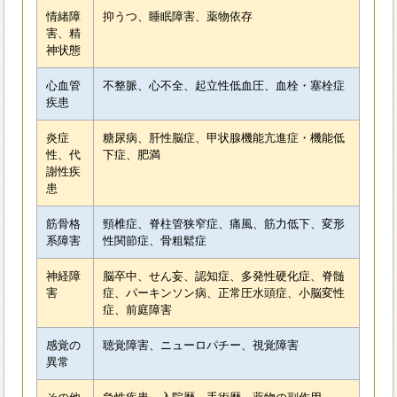
情緒障
抑うつ、睡眠障害、薬物依存
害、精
神状態
心血管
不整脈、心不全、起立性低血圧、血栓・塞栓症
疾患
炎症
糖尿病、肝性脳症、甲状腺機能亢進症・機能低
性、代
下症、肥満
謝性疾
患
筋骨格
頸椎症、脊柱管狭窄症、痛風、筋力低下、変形
系障害
性関節症、骨粗鬆症
神経障
脳卒中、せん妄、認知症、多発性硬化症、脊髄
害
症、パーキンソン病、正常圧水頭症、小脳変性
症、前庭障害
感覚の
聴覚障害、ニューロパチー、視覚障害
異常