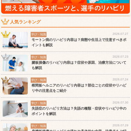
人気ランキング
2026.07.27
学び・知識
モートン病のリハビリ内容は？病態や生活上で注意すべきポ
イントも解説
2026.07.23
学び・知識
腱板損傷のリハビリ内容は？症状や原因、治療方法について
も解説
2026.07.24
学び・知識
椎間板ヘルニアのリハビリ内容は？部位ごとの症状やリハビ
リ中の注意点をご紹介
2026.07.30
学び・知識
失語症のリハビリ方法は？失語の種類・症状やリハビリ中の
ポイントを解説
2026.07.29
学び・知識