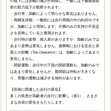
の低下には歩幅の減少が関係し、一般には下腿後面筋
群の筋力低下が観察されます。
・歩行率：加齢によって明らかな変化はありません。
・両脚支持期：一般的には歩行周期の中の約20％です
が、加齢により増加します。片脚のみの支持の不安定
さを反映していると推測されます。
・歩行時の姿勢：個人差がありますが、加齢のみでは
あまり姿勢は変化しません。遊脚相における足尖と床
面との距離（Toe clearance）は、加齢によってあまり
変化しません。
・関節運動：歩行中の下肢の関節運動も、加齢のみで
はあまり変化しませんが、股関節は外転が大きくな
り、骨盤の運動は減少する傾向があります。
【疾病に関連した歩行の変化】
多くの疾患が高齢者の歩行に影響し（表1）、さまざ
まな歩容の変化をもたらします。