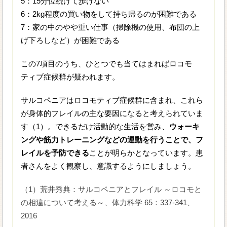
5：15分位続けて歩けない
6：2kg程度の買い物をして持ち帰るのが困難である
7：家の中のやや重い仕事（掃除機の使用、布団の上
げ下ろしなど）が困難である
この7項目のうち、ひとつでも当てはまればロコモ
ティブ症候群が疑われます。
サルコペニアはロコモティブ症候群に含まれ、これら
が身体的フレイルの主な要因になると考えられていま
す（1）。できるだけ活動的な生活を営み、
ウォーキ
ングや筋力トレーニングなどの運動を行うことで、フ
レイルを予防できる
ことが明らかとなっています。患
者さんをよく観察し、意識するようにしましょう。
（1）荒井秀典：サルコペニアとフレイル ～ロコモと
の相違について考える～、体力科学 65：337-341、
2016