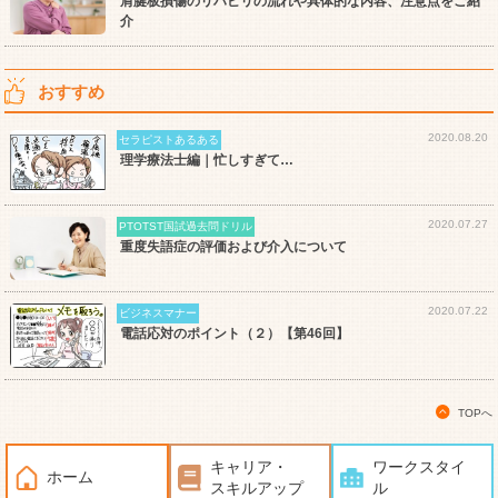
肩腱板損傷のリハビリの流れや具体的な内容、注意点をご紹
介
おすすめ
2020.08.20
セラピストあるある
理学療法士編｜忙しすぎて…
2020.07.27
PTOTST国試過去問ドリル
重度失語症の評価および介入について
2020.07.22
ビジネスマナー
電話応対のポイント（２）【第46回】
TOPへ
キャリア・
ワークスタイ
ホーム
スキルアップ
ル