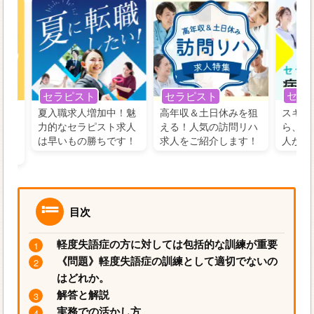
セラ
セラピスト
セラピスト
う！
夏入職求人増加中！魅
高年収＆土日休みを狙
スキル
の好
力的なセラピスト求人
える！人気の訪問リハ
ら、学
るに
は早いもの勝ちです！
求人をご紹介します！
人がお
目次
軽度失語症の方に対しては包括的な訓練が重要
《問題》軽度失語症の訓練として適切でないの
はどれか。
解答と解説
実務での活かし方