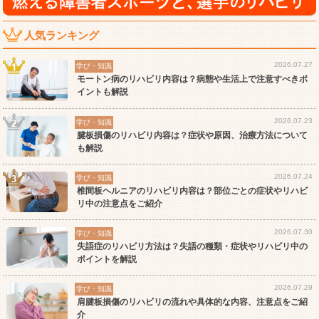
人気ランキング
2026.07.27
学び・知識
モートン病のリハビリ内容は？病態や生活上で注意すべきポ
イントも解説
2026.07.23
学び・知識
腱板損傷のリハビリ内容は？症状や原因、治療方法について
も解説
2026.07.24
学び・知識
椎間板ヘルニアのリハビリ内容は？部位ごとの症状やリハビ
リ中の注意点をご紹介
2026.07.30
学び・知識
失語症のリハビリ方法は？失語の種類・症状やリハビリ中の
ポイントを解説
2026.07.29
学び・知識
肩腱板損傷のリハビリの流れや具体的な内容、注意点をご紹
介