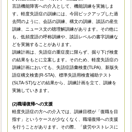
言語機能障害への介入として、機能訓練を実施しま
す。軽度失語症の訓練には、今回ピックアップした過
去問のように、会話の訓練、構文の訓練、談話の産生
訓練、ニュース文の聴理解訓練があります。その他に
も、低頻度語の呼称訓練や、談話レベルの書字訓練な
どを実施することがあります。
訓練計画は、失語症の重症度に限らず、掘り下げ検査
の結果をもとに立案します。そのため、軽度失語症の
訓練計画においても、失語症語彙検査(TLPA)、新版失
語症構文検査(R-STA)、標準失語用検査補助テスト
(SLTA-ST)などの結果から、訓練計画を立て、訓練を
実施していきます。
(2)職場復帰への支援
軽度失語症の方への介入では、訓練目標が「復職を目
指す」というケースが少なくなく、職場復帰への支援
を行うことがあります。その際、「疲労やストレスに