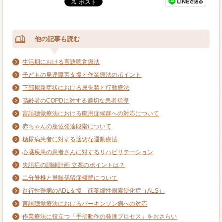
他の記事も読む
生活期における言語聴覚療法
子どもの発達障害支援と作業療法のポイント
下部尿路症状における尿失禁と行動療法
高齢者のCOPDに対する適切な患者指導
言語聴覚療法における廃用症候群への対応について
赤ちゃんの座位発達段階について
糖尿病患者に対する適切な運動療法
心臓疾患の患者さんに対するリハビリテーション
失語症の訓練計画 立案のポイントは？
二分脊椎と脊髄係留症候群について
進行性難病のADL支援 筋萎縮性側索硬化症（ALS）
言語聴覚療法におけるパーキンソン病への対応
作業療法に役立つ「手指動作の発達プロセス」をおさらい