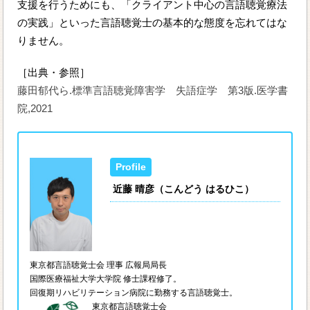
支援を行うためにも、「クライアント中心の言語聴覚療法
の実践」といった言語聴覚士の基本的な態度を忘れてはな
りません。
［出典・参照］
藤田郁代ら.標準言語聴覚障害学 失語症学 第3版.医学書
院,2021
近藤 晴彦（こんどう はるひこ）
東京都言語聴覚士会 理事 広報局局長
国際医療福祉大学大学院 修士課程修了。
回復期リハビリテーション病院に勤務する言語聴覚士。
東京都言語聴覚士会