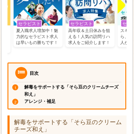
セラ
セラピスト
セラピスト
う！
夏入職求人増加中！魅
高年収＆土日休みを狙
スキル
の好
力的なセラピスト求人
える！人気の訪問リハ
ら、学
るに
は早いもの勝ちです！
求人をご紹介します！
人がお
目次
解毒をサポートする「そら豆のクリームチーズ
和え」
アレンジ・補足
解毒をサポートする「そら豆のクリーム
チーズ和え」