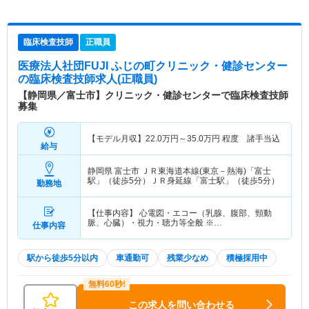
臨床検査技師
正職員
医療法人社団FUJI ふじの町クリニック・健診センター
の臨床検査技師求人(正職員)
【静岡県／富士市】クリニック・健診センターで臨床検査技師
募集
【モデル月収】
22.0
万円～
35.0
万円
程度 諸手当込
給与
静岡県 富士市
ＪＲ東海道本線(東京－熱海)「富士
駅」（徒歩5分）ＪＲ身延線「富士駅」（徒歩5分）
勤務地
【仕事内容】 心電図・エコー（乳腺、腹部、頸動
脈、心臓）・視力・聴力等全般 ※…
仕事内容
駅から徒歩5分以内
車通勤可
残業少なめ
積極採用中
この求人を問い合わせる