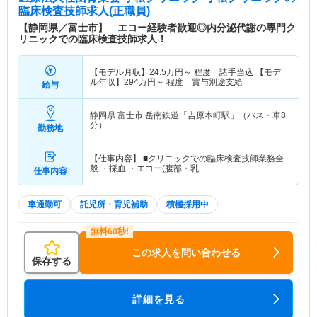
臨床検査技師求人(正職員)
【静岡県／富士市】 エコー経験者歓迎◎内分泌代謝の専門ク
リニックでの臨床検査技師求人！
【モデル月収】
24.5
万円～
程度 諸手当込 【モデ
ル年収】
294
万円～
程度 賞与別途支給
給与
静岡県 富士市
岳南鉄道「吉原本町駅」（バス・車8
分）
勤務地
【仕事内容】 ■クリニックでの臨床検査技師業務全
般 ・採血 ・エコー(腹部・乳…
仕事内容
車通勤可
託児所・育児補助
積極採用中
この求人を問い合わせる
保存する
詳細を見る