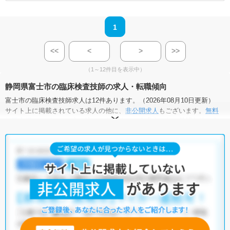
1
<<
<
>
>>
（1～12件目を表示中）
静岡県富士市の臨床検査技師の求人・転職傾向
富士市の臨床検査技師求人は12件あります。（2026年08月10日更新）
サイト上に掲載されている求人の他に、
非公開求人
もございます。
無料
転職支援サービス
にお申し込みいただくと、全求人からご希望条件に合
う求人を提案させていただきます。
富士市の臨床検査技師求人では以下のような条件が人気です。
・
土日祝休
・
積極採用中
・
残業少なめ
・
正社員(正職員)
・
病
院
・
クリニック
・
訪問リハビリ(在宅医療)
・
その他
他の条件でも人気の求人がございますので、「こだわり条件」から検索
いただくか、お気軽にお問い合わせください。
全国の臨床検査技師求人
から検索いただくことも可能です。