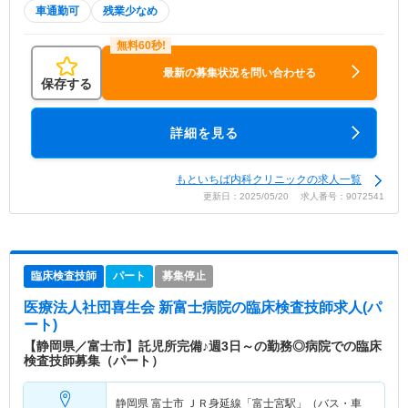
車通勤可
残業少なめ
最新の募集状況を問い合わせる
保存する
詳細を見る
もといちば内科クリニックの求人一覧
更新日：2025/05/20 求人番号：9072541
臨床検査技師
パート
募集停止
医療法人社団喜生会 新富士病院
の臨床検査技師求人(パ
ート)
【静岡県／富士市】託児所完備♪週3日～の勤務◎病院での臨床
検査技師募集（パート）
静岡県 富士市
ＪＲ身延線「富士宮駅」（バス・車