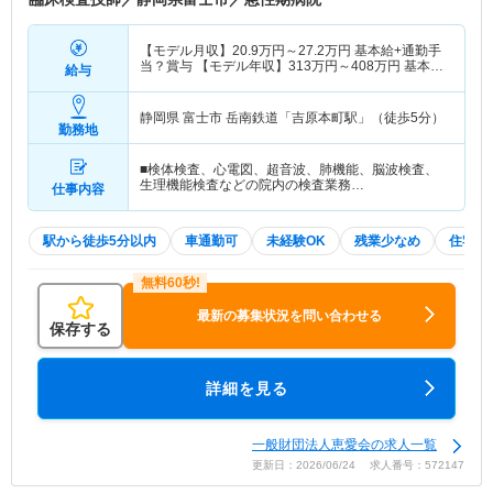
【モデル月収】
20.9
万円～
27.2
万円
基本給+通勤手
当？賞与 【モデル年収】
313
万円～
408
万円
基本給
給与
+通勤手当？賞与
静岡県 富士市
岳南鉄道「吉原本町駅」（徒歩5分）
勤務地
■検体検査、心電図、超音波、肺機能、脳波検査、
生理機能検査などの院内の検査業務…
仕事内容
駅から徒歩5分以内
車通勤可
未経験OK
残業少なめ
住宅手
最新の募集状況を問い合わせる
保存する
詳細を見る
一般財団法人恵愛会の求人一覧
更新日：2026/06/24 求人番号：572147