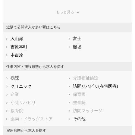
鳥取県
浜松市すべて
島根県
岡山県
もっと見る
広島県
浜松市中央区
山口県
浜松市浜名区
徳島県
香川県
浜松市天竜区
愛媛県
高知県
近隣で公開求人が多い駅はこちら
福岡県
市部
佐賀県
長崎県
熊本県
沼津市
入山瀬
大分県
熱海市
富士
宮崎県
鹿児島県
三島市
吉原本町
沖縄県
富士宮市
竪堀
伊東市
本吉原
島田市
富士市
磐田市
仕事内容・施設形態から求人を探す
焼津市
掛川市
病院
介護福祉施設
藤枝市
御殿場市
クリニック
訪問リハビリ(在宅医療)
袋井市
下田市
企業
保育園
裾野市
湖西市
小児リハビリ
整骨院
伊豆市
御前崎市
接骨院
訪問マッサージ
菊川市
伊豆の国市
薬局・ドラッグストア
その他
牧之原市
賀茂郡東伊豆町
賀茂郡河津町
賀茂郡南伊豆町
雇用形態から求人を探す