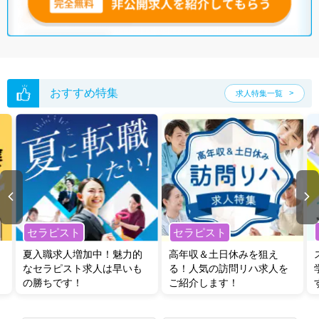
無料転職支援サービス
にお申し込みいただくと、ご希望条件をヒアリン
グした上で求人をご提案いたします。
ご希望条件がまだ定まっていない方は
人気の希望条件をピックアップし
た求人特集
をぜひご活用ください。
転職支援の他、情報収集や募集状況の確認も、お気軽にご相談くださ
い。
おすすめ特集
求人特集一覧
セラピスト
セラピスト
夏入職求人増加中！魅力的
高年収＆土日休みを狙え
なセラピスト求人は早いも
る！人気の訪問リハ求人を
の勝ちです！
ご紹介します！