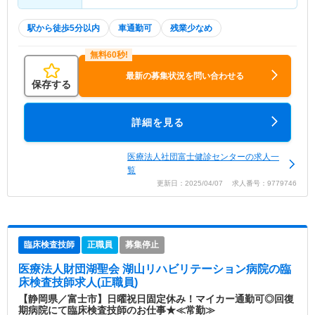
駅から徒歩5分以内
車通勤可
残業少なめ
最新の募集状況を問い合わせる
保存する
詳細を見る
医療法人社団富士健診センターの求人一
覧
更新日：2025/04/07 求人番号：9779746
臨床検査技師
正職員
募集停止
医療法人財団湖聖会 湖山リハビリテーション病院
の臨
床検査技師求人(正職員)
【静岡県／富士市】日曜祝日固定休み！マイカー通勤可◎回復
期病院にて臨床検査技師のお仕事★≪常勤≫