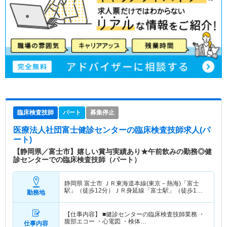
臨床検査技師
パート
募集停止
医療法人社団富士健診センター
の臨床検査技師求人(パ
ート)
【静岡県／富士市】嬉しい賞与実績あり★午前飲みの勤務◎健
診センターでの臨床検査技師（パート）
静岡県 富士市
ＪＲ東海道本線(東京－熱海)「富士
駅」（徒歩12分）ＪＲ身延線「富士駅」（徒歩12
勤務地
分） 他
【仕事内容】 ■健診センターの臨床検査技師業務 ・
腹部エコー ・心電図 ・検体…
仕事内容