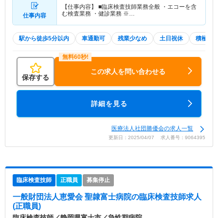
【仕事内容】 ■臨床検査技師業務全般 ・エコーを含
む検査業務 ・健診業務 ※…
仕事内容
駅から徒歩5分以内
車通勤可
残業少なめ
土日祝休
積極採
この求人を問い合わせる
保存する
詳細を見る
医療法人社団勝優会の求人一覧
更新日：2025/04/07 求人番号：9064395
臨床検査技師
正職員
募集停止
一般財団法人恵愛会 聖隷富士病院
の臨床検査技師求人
(正職員)
臨床検査技師／静岡県富士市／急性期病院