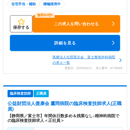
住宅手当・補助
積極採用中
この求人を問い合わせる
保存する
詳細を見る
医療法人社団英志会 富士整形外科病院
の求人一覧
更新日：2025/04/11 求人番号：9778069
臨床検査技師
正職員
公益財団法人復康会 鷹岡病院
の臨床検査技師求人(正職
員)
【静岡県／富士市】年間休日数多め＆残業なし♪精神科病院で
の臨床検査技師求人＜正社員＞