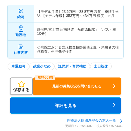
【モデル月収】
23.6
万円～
28.8
万円
程度 ※諸手当
込 【モデル年収】
353
万円～
434
万円
程度 ※月収
給与
×12ヵ月＋賞与
静岡県 富士市
岳南鉄道「岳南原田駅」（バス・車
10分）
勤務地
◇病院における臨床検査技師業務全般 ・来患者の検
体検査、生理機能検査
仕事内容
車通勤可
残業少なめ
託児所・育児補助
土日祝休
最新の募集状況を問い合わせる
保存する
詳細を見る
医療法人財団湖聖会の求人一覧
更新日：2025/04/07 求人番号：9764442