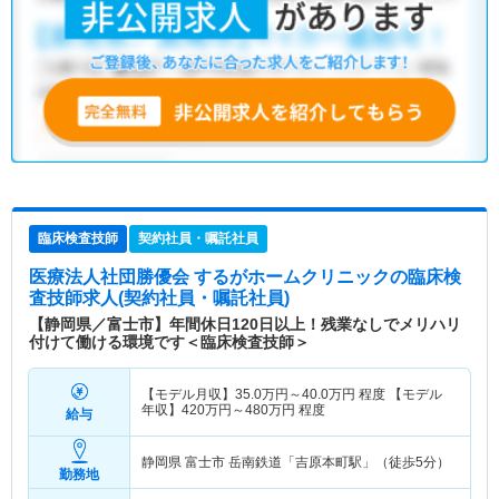
臨床検査技師
契約社員・嘱託社員
医療法人社団勝優会 するがホームクリニック
の臨床検
査技師求人(契約社員・嘱託社員)
【静岡県／富士市】年間休日120日以上！残業なしでメリハリ
付けて働ける環境です＜臨床検査技師＞
【モデル月収】
35.0
万円～
40.0
万円
程度 【モデル
年収】
420
万円～
480
万円
程度
給与
静岡県 富士市
岳南鉄道「吉原本町駅」（徒歩5分）
勤務地