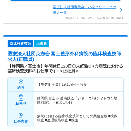
医療法人社団青葉会 小松クリニックの
求人一覧
更新日：2026/03/23 求人番号：9128664
臨床検査技師
正職員
医療法人社団英志会 富士整形外科病院
の臨床検査技師
求人(正職員)
【静岡県／富士市】年間休日120日◎未経験OK☆病院における
臨床検査技師のお仕事です♪＜正社員＞
【モデル月収】
19.1
万円～
程度
給与
静岡県 富士市
岳南鉄道「ジヤトコ前(ジヤトコ１地
区前)駅」（徒歩14分）
勤務地
病院における臨床検査技師としての業務全般 ■検体
検査 ■生理機能検査 ■採血 …
仕事内容