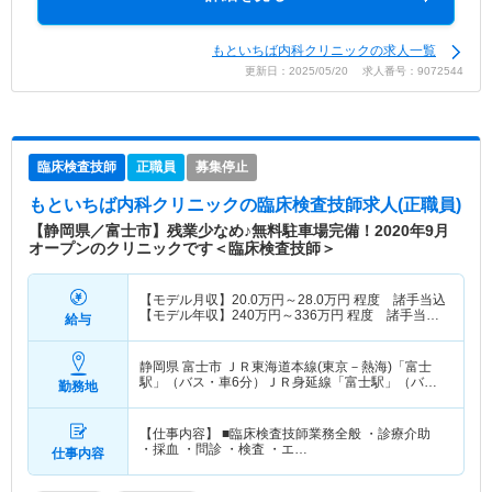
もといちば内科クリニックの求人一覧
更新日：2025/05/20 求人番号：9072544
臨床検査技師
正職員
募集停止
もといちば内科クリニック
の臨床検査技師求人(正職員)
【静岡県／富士市】残業少なめ♪無料駐車場完備！2020年9月
オープンのクリニックです＜臨床検査技師＞
【モデル月収】
20.0
万円～
28.0
万円
程度 諸手当込
【モデル年収】
240
万円～
336
万円
程度 諸手当
給与
込・別途賞与支給
静岡県 富士市
ＪＲ東海道本線(東京－熱海)「富士
駅」（バス・車6分）ＪＲ身延線「富士駅」（バ
勤務地
ス・車6分）
【仕事内容】 ■臨床検査技師業務全般 ・診療介助
・採血 ・問診 ・検査 ・エ…
仕事内容