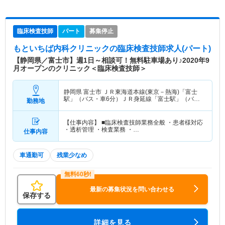
臨床検査技師
パート
募集停止
もといちば内科クリニック
の臨床検査技師求人(パート)
【静岡県／富士市】週1日～相談可！無料駐車場あり♪2020年9
月オープンのクリニック＜臨床検査技師＞
静岡県 富士市
ＪＲ東海道本線(東京－熱海)「富士
駅」（バス・車6分）ＪＲ身延線「富士駅」（バ
勤務地
ス・車6分）
【仕事内容】 ■臨床検査技師業務全般 ・患者様対応
・透析管理 ・検査業務 ・…
仕事内容
車通勤可
残業少なめ
最新の募集状況を問い合わせる
保存する
詳細を見る