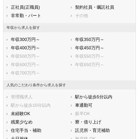
賀茂郡松崎町
賀茂郡西伊豆町
正社員(正職員)
契約社員・嘱託社員
田方郡函南町
駿東郡清水町
非常勤・パート
その他
駿東郡長泉町
駿東郡小山町
榛原郡吉田町
榛原郡川根本町
年収から求人を探す
周智郡森町
年収300万円～
年収350万円～
年収400万円～
年収450万円～
年収500万円～
年収550万円～
年収600万円～
年収650万円～
年収700万円～
人気のこだわり条件から求人を探す
管理職求人
駅から徒歩5分以内
駅から徒歩10分以内
車通勤可
未経験OK
新卒OK
残業少なめ
寮・借り上げ
住宅手当・補助
託児所・育児補助
土日祝休
無資格 OK