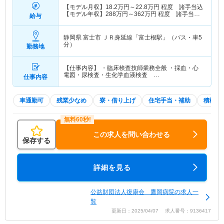
【モデル月収】
18.2
万円～
22.8
万円
程度 諸手当込
【モデル年収】
288
万円～
362
万円
程度 諸手当・
給与
賞与込
静岡県 富士市
ＪＲ身延線「富士根駅」（バス・車5
分）
勤務地
【仕事内容】 ・臨床検査技師業務全般 ・採血・心
電図・尿検査・生化学血液検査 …
仕事内容
車通勤可
残業少なめ
寮・借り上げ
住宅手当・補助
積極採
この求人を問い合わせる
保存する
詳細を見る
公益財団法人復康会 鷹岡病院の求人一
覧
更新日：2025/04/07 求人番号：9136417