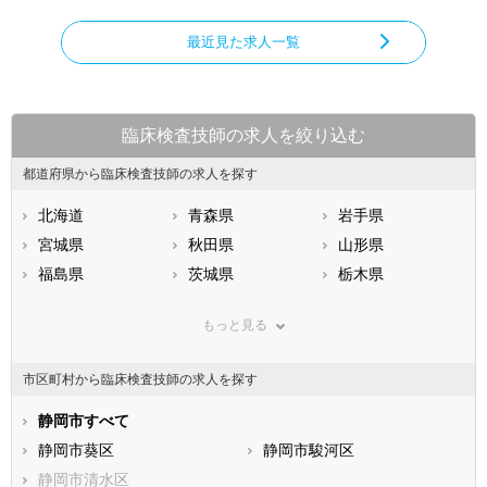
最近見た求人一覧
臨床検査技師の求人を絞り込む
都道府県から臨床検査技師の求人を探す
北海道
青森県
岩手県
宮城県
秋田県
山形県
福島県
茨城県
栃木県
群馬県
埼玉県
千葉県
もっと見る
東京都
神奈川県
新潟県
山梨県
長野県
富山県
市区町村から臨床検査技師の求人を探す
石川県
福井県
岐阜県
静岡県
静岡市すべて
愛知県
三重県
滋賀県
静岡市葵区
京都府
静岡市駿河区
大阪府
兵庫県
静岡市清水区
奈良県
和歌山県