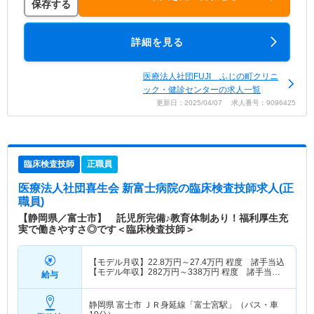
保存する
詳細を見る
医療法人社団FUJI ふじの町クリニ
ック・健診センターの求人一覧
更新日：2025/04/07 求人番号：9096425
臨床検査技師
正職員
医療法人社団喜生会 新富士病院
の臨床検査技師求人(正
職員)
【静岡県／富士市】 託児所完備♪教育体制あり！福利厚生充
実で働きやすさ◎です＜臨床検査技師＞
【モデル月収】
22.8
万円～
27.4
万円
程度 諸手当込
【モデル年収】
282
万円～
338
万円
程度 諸手当・
給与
賞与込
静岡県 富士市
ＪＲ身延線「富士宮駅」（バス・車