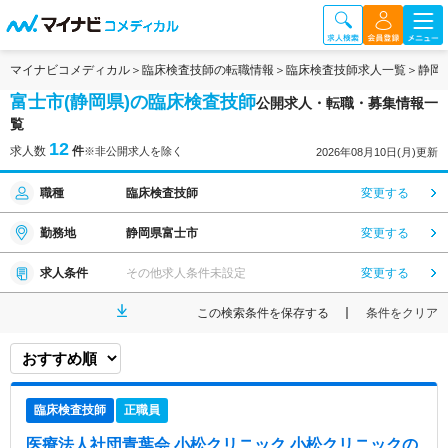
マイナビコメディカル
臨床検査技師の転職情報
臨床検査技師求人一覧
静岡
富士市(静岡県)の臨床検査技師
公開求人・転職・募集情報一
覧
12
求人数
件
※非公開求人を除く
2026年08月10日(月)更新
職種
臨床検査技師
変更する
勤務地
静岡県富士市
変更する
求人条件
その他求人条件未設定
変更する
この検索条件を保存する
条件をクリア
臨床検査技師
正職員
医療法人社団青葉会 小松クリニック 小松クリニック
の