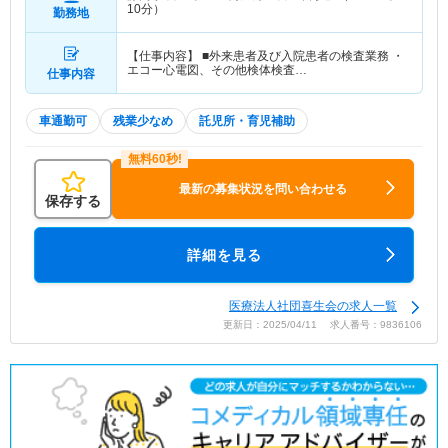
10分）
勤務地
【仕事内容】 ■外来患者及び入院患者の検査業務 ・
エコー心電図、その他検体検査…
仕事内容
車通勤可
残業少なめ
託児所・育児補助
最新の募集状況を問い合わせる
保存する
詳細を見る
医療法人社団喜生会の求人一覧
更新日：2025/04/11 求人番号：9836106