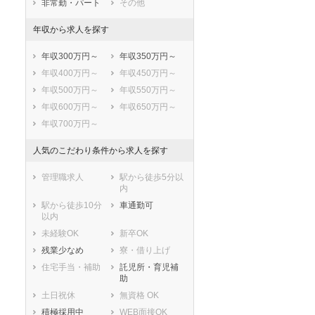
非常勤・パート
その他
駿東郡長泉町
駿東郡小山町
年収から求人を探す
榛原郡吉田町
榛原郡川根本町
周智郡森町
年収300万円～
年収350万円～
年収400万円～
年収450万円～
年収500万円～
年収550万円～
年収600万円～
年収650万円～
年収700万円～
人気のこだわり条件から求人を探す
管理職求人
駅から徒歩5分以
内
駅から徒歩10分
車通勤可
以内
セラピスト
セラピスト
未経験OK
新卒OK
ートダ
世の中の需要の高まりととも
ワークライフバランス重視派
残業少なめ
寮・借り上げ
スト向け
に増加傾向の「介護施設」求
の方へ！なぜ120日が基準？
住宅手当・補助
託児所・育児補
人をご紹介！
数え方も解説
助
土日祝休
無資格 OK
積極採用中
WEB面接OK