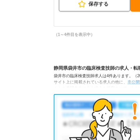
保存する
（1～4件目を表示中）
静岡県袋井市の臨床検査技師の求人・転
袋井市の臨床検査技師求人は4件あります。（202
サイト上に掲載されている求人の他に、
非公開
からご希望条件に合う求人を提案させていただ
袋井市の臨床検査技師求人では以下のような条
・
積極採用中
・
残業少なめ
・
託児所・育児
他の条件でも人気の求人がございますので、「
全国の臨床検査技師求人
から検索いただくこと
無料転職支援サービス
にお申し込みいただくと