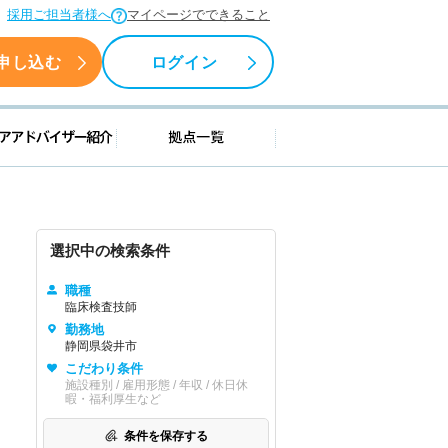
採用ご担当者様へ
マイページでできること
申し込む
ログイン
援情報
キャリアアドバイザー紹介
拠点一覧
選択中の検索条件
職種
臨床検査技師
勤務地
静岡県袋井市
こだわり条件
施設種別 / 雇用形態 / 年収 / 休日休
暇・福利厚生など
条件を保存する