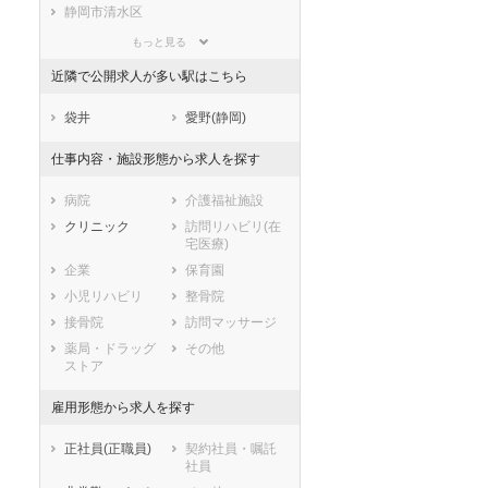
滋賀県
京都府
大阪府
静岡市清水区
兵庫県
奈良県
和歌山県
浜松市すべて
もっと見る
鳥取県
島根県
岡山県
浜松市中央区
浜松市浜名区
近隣で公開求人が多い駅はこちら
広島県
山口県
徳島県
浜松市天竜区
香川県
愛媛県
高知県
市部
袋井
愛野(静岡)
福岡県
佐賀県
長崎県
沼津市
熱海市
仕事内容・施設形態から求人を探す
熊本県
大分県
宮崎県
三島市
富士宮市
鹿児島県
沖縄県
伊東市
島田市
病院
介護福祉施設
富士市
磐田市
クリニック
訪問リハビリ(在
宅医療)
焼津市
掛川市
企業
保育園
藤枝市
御殿場市
小児リハビリ
整骨院
袋井市
下田市
接骨院
訪問マッサージ
裾野市
湖西市
薬局・ドラッグ
その他
伊豆市
御前崎市
ストア
菊川市
伊豆の国市
牧之原市
賀茂郡東伊豆町
雇用形態から求人を探す
賀茂郡河津町
賀茂郡南伊豆町
正社員(正職員)
契約社員・嘱託
賀茂郡松崎町
賀茂郡西伊豆町
社員
田方郡函南町
駿東郡清水町