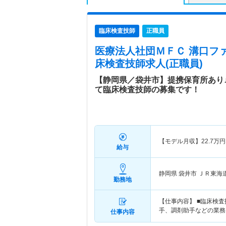
臨床検査技師
正職員
医療法人社団ＭＦＣ 溝口フ
床検査技師求人(正職員)
【静岡県／袋井市】提携保育所あり
て臨床検査技師の募集です！
【モデル月収】
22.7
万円
給与
静岡県 袋井市
ＪＲ東海道
勤務地
【仕事内容】 ■臨床検
手、調剤助手などの業務
仕事内容