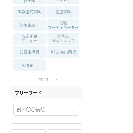
指圧師
調剤薬局事務
医療事務
治験
視能訓練士
コーディネーター
臨床開発
調理師/
モニター
調理スタッフ
児童指導員
機能訓練指導員
胚培養士
閉じる
フリーワード