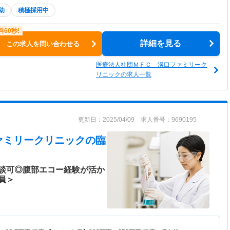
助
積極採用中
詳細を見る
この求人を問い合わせる
医療法人社団ＭＦＣ 溝口ファミリーク
リニックの求人一覧
更新日：2025/04/09 求人番号：9690195
ァミリークリニック
の臨
談可◎腹部エコー経験が活か
員＞