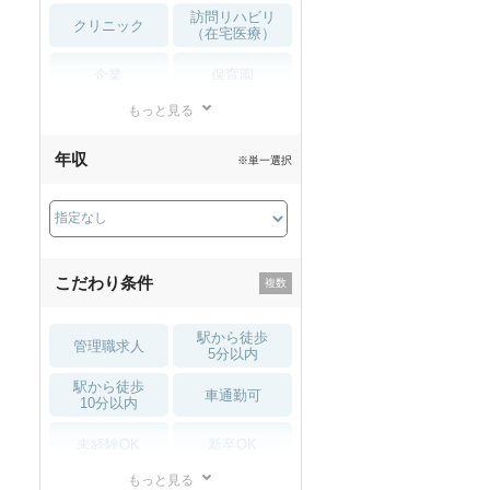
訪問リハビリ
クリニック
（在宅医療）
企業
保育園
もっと見る
小児リハビリ
整骨院
年収
※単一選択
接骨院
訪問マッサージ
薬局・
その他
ドラッグストア
こだわり条件
駅から徒歩
管理職求人
5分以内
駅から徒歩
車通勤可
10分以内
未経験OK
新卒OK
もっと見る