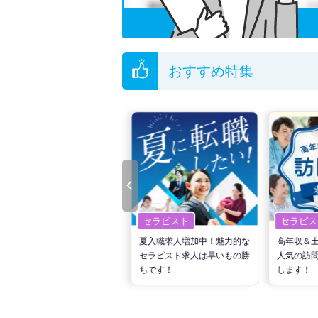
ご希望条件がまだ定まっていない方は
人気の希
転職支援の他、情報収集や募集状況の確認も、
おすすめ特集
セラピスト
セラピスト
セラピス
転職で高収入を狙う！計画的
夏入職求人増加中！魅力的な
高年収＆
な活動でPTの好条件求人を
セラピスト求人は早いもの勝
人気の訪
見つけるには？
ちです！
します！