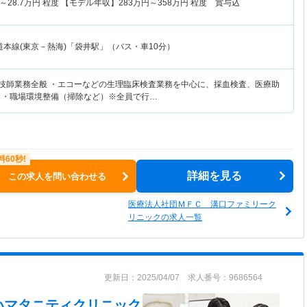
～
28.7
万円
程度 【モデル年収】
283
万円～
358
万円
程度 賞与込
道本線(東京－熱海)「袋井駅」（バス・車10分）
査技師業務全般 ・エコーなどの生理臨床検査業務を中心に、採血検査、医療助
 ・職場環境整備（掃除など）※全員で行…
詳細を見る
この求人を問い合わせる
医療法人社団ＭＦＣ 溝口ファミリーク
リニックの求人一覧
更新日：2025/04/07 求人番号：9686564
いマタニティクリニック