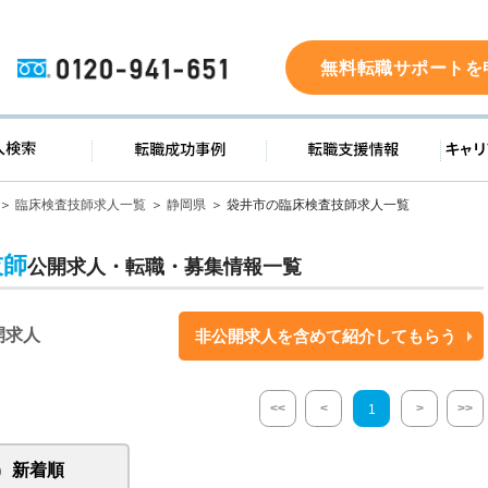
0120-941-651
無料転職サポートを
ド
求人検索
転職成功事例
転職支
臨床検査技師求人一覧
静岡県
袋井市の臨床検査技師求人一覧
技師
公開求人・転職・募集情報一覧
開求人
非公開求人を含めて紹介してもらう
<<
<
>
>>
1
新着順