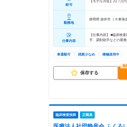
【モデル月収】
22.7
万円
給与
静岡県 袋井市
ＪＲ東海
勤務地
【仕事内容】 ■臨床検
手、調剤助手などの業務
仕事内容
車通勤可
残業少なめ
積極採用中
保存する
臨床検査技師
正職員
医療法人社団静産会 ふくろ