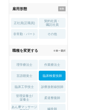
残業少なめ
寮・借り上げ
雇用形態
託児所・
住宅手当・補助
育児補助
契約社員・
正社員(正職員)
土日祝休
無資格 OK
嘱託社員
非常勤・パート
積極採用中
WEB面接OK
その他
2027年4月入職可
夏～秋入職可
職種を変更する
※単一選択
1月入職可
理学療法士
作業療法士
言語聴覚士
臨床検査技師
臨床工学技士
診療放射線技師
管理栄養士/
柔道整復師
栄養士
あん摩マッサージ
鍼灸師