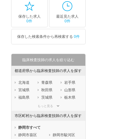
保存した求人
最近見た求人
0件
0件
保存した検索条件から再検索する
0件
臨床検査技師の求人を絞り込む
都道府県から臨床検査技師の求人を探す
北海道
青森県
岩手県
宮城県
秋田県
山形県
福島県
茨城県
栃木県
群馬県
埼玉県
千葉県
もっと見る
東京都
神奈川県
新潟県
市区町村から臨床検査技師の求人を探す
山梨県
長野県
富山県
石川県
福井県
岐阜県
静岡市すべて
静岡県
愛知県
三重県
静岡市葵区
静岡市駿河区