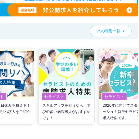
望条件をピックアップした求人特集
をぜひご活用ください。
お気軽にご相談ください。
求人特集一覧
ト
セラピスト
セラピスト
土日休みを狙える！
スキルアップを狙うなら、学
2026年に向けてスタ
問リハ求人をご紹介
びの多い病院求人がおすすめ
ッシュ！新卒セラピ
です！
求人特集です。