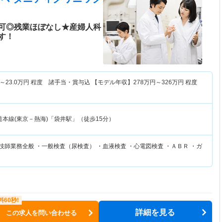
可◎残業ほぼなし★産婦人科
す！
～
23.0
万円
程度 諸手当・賞与込 【モデル年収】
278
万円～
326
万円
程度
本線(東京－熱海)「袋井駅」（徒歩15分）
技師業務全般 ・一般検査（尿検査） ・血液検査 ・心電図検査 ・ＡＢＲ ・ガ
詳細を見る
この求人を問い合わせる