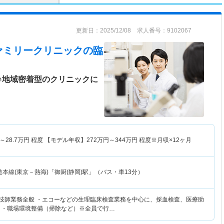
更新日：2025/12/08 求人番号：9102067
ァミリークリニック
の臨
♪地域密着型のクリニックに
～
28.7
万円
程度 【モデル年収】
272
万円～
344
万円
程度※月収×12ヶ月
本線(東京－熱海)「御厨(静岡)駅」（バス・車13分）
査技師業務全般 ・エコーなどの生理臨床検査業務を中心に、採血検査、医療助
 ・職場環境整備（掃除など）※全員で行…