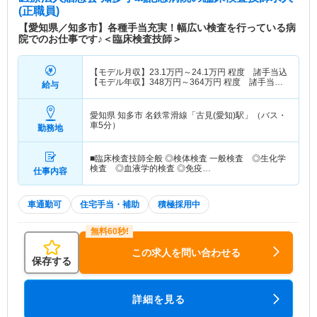
(正職員)
【愛知県／知多市】各種手当充実！幅広い検査を行っている病
院でのお仕事です♪＜臨床検査技師＞
【モデル月収】
23.1
万円～
24.1
万円
程度 諸手当込
【モデル年収】
348
万円～
364
万円
程度 諸手当・
給与
賞与込
愛知県 知多市
名鉄常滑線「古見(愛知)駅」（バス・
車5分）
勤務地
■臨床検査技師全般 ◎検体検査 一般検査 ◎生化学
検査 ◎血液学的検査 ◎免疫…
仕事内容
車通勤可
住宅手当・補助
積極採用中
この求人を問い合わせる
保存する
詳細を見る