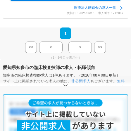
医療法人贈恩会の求人一覧
更新日：2025/06/16 求人番号：712087
1
<<
<
>
>>
（1～1件目を表示中）
愛知県知多市の臨床検査技師の求人・転職傾向
知多市の臨床検査技師求人は1件あります。（2026年08月08日更新）
サイト上に掲載されている求人の他に、
非公開求人
もございます。
無料
転職支援サービス
にお申し込みいただくと、全求人からご希望条件に合
う求人を提案させていただきます。
知多市の臨床検査技師求人では以下のような条件が人気です。
・
積極採用中
・
住宅手当・補助あり
・
正社員(正職員)
・
病院
他の条件でも人気の求人がございますので、「こだわり条件」から検索
いただくか、お気軽にお問い合わせください。