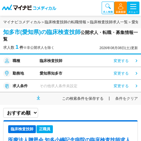
マイナビコメディカル
臨床検査技師の転職情報
臨床検査技師求人一覧
愛知
知多市(愛知県)の臨床検査技師
公開求人・転職・募集情報一
覧
1
求人数
件
※非公開求人を除く
2026年08月08日(土)更新
職種
臨床検査技師
変更する
勤務地
愛知県知多市
変更する
求人条件
その他求人条件未設定
変更する
この検索条件を保存する
条件をクリア
臨床検査技師
正職員
医療法人贈恩会 知多小嶋記念病院
の臨床検査技師求人