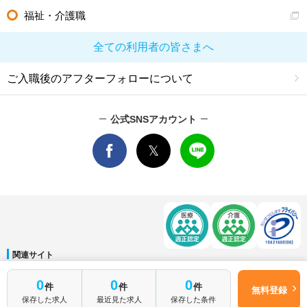
福祉・介護職
全ての利用者の皆さまへ
ご入職後のアフターフォローについて
公式SNSアカウント
関連サイト
マイナビDOCTOR
│
マイナビ看護師
│
マイナビ薬剤師
│
マイナビ保育士
0
0
0
件
件
件
運営会社
無料登録
保存した求人
最近見た求人
保存した条件
会社概要
│
ご利用規約
│
個人情報保護方針
│
サイトマップ
│
お問い合わせ