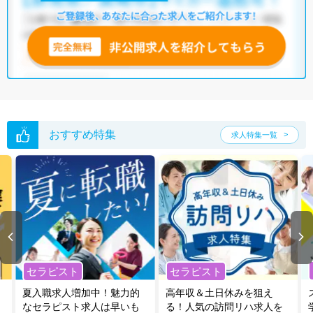
全国の臨床検査技師求人
から検索いただくことも可能です。
無料転職支援サービス
にお申し込みいただくと、ご希望条件をヒアリン
グした上で求人をご提案いたします。
ご希望条件がまだ定まっていない方は
人気の希望条件をピックアップし
た求人特集
をぜひご活用ください。
転職支援の他、情報収集や募集状況の確認も、お気軽にご相談くださ
い。
おすすめ特集
求人特集一覧
セラピスト
セラピスト
夏入職求人増加中！魅力的
高年収＆土日休みを狙え
なセラピスト求人は早いも
る！人気の訪問リハ求人を