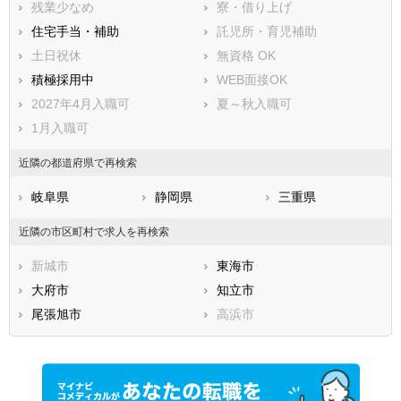
残業少なめ
寮・借り上げ
知多郡武豊町
額田郡幸田町
住宅手当・補助
託児所・育児補助
北設楽郡設楽町
北設楽郡東栄町
土日祝休
無資格 OK
北設楽郡豊根村
積極採用中
WEB面接OK
2027年4月入職可
夏～秋入職可
1月入職可
近隣の都道府県で再検索
岐阜県
静岡県
三重県
近隣の市区町村で求人を再検索
新城市
東海市
大府市
知立市
尾張旭市
高浜市