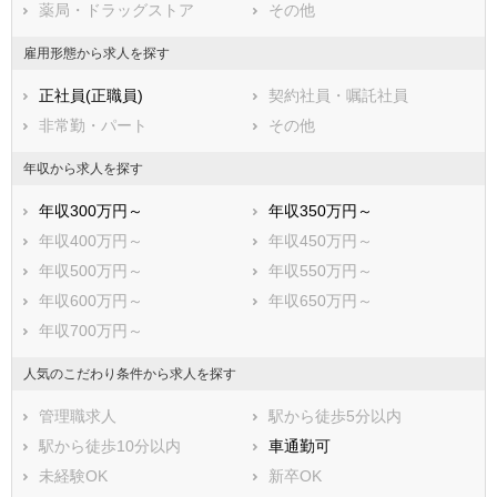
薬局・ドラッグストア
その他
犬山市
常滑市
江南市
小牧市
雇用形態から求人を探す
稲沢市
新城市
正社員(正職員)
契約社員・嘱託社員
東海市
大府市
非常勤・パート
その他
知多市
知立市
尾張旭市
高浜市
年収から求人を探す
岩倉市
豊明市
年収300万円～
年収350万円～
日進市
田原市
年収400万円～
年収450万円～
愛西市
清須市
年収500万円～
年収550万円～
北名古屋市
弥富市
年収600万円～
年収650万円～
みよし市
あま市
年収700万円～
長久手市
愛知郡東郷町
西春日井郡豊山町
丹羽郡大口町
人気のこだわり条件から求人を探す
丹羽郡扶桑町
海部郡大治町
管理職求人
駅から徒歩5分以内
海部郡蟹江町
海部郡飛島村
駅から徒歩10分以内
車通勤可
知多郡阿久比町
知多郡東浦町
未経験OK
新卒OK
知多郡南知多町
知多郡美浜町