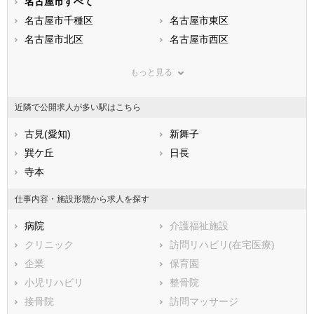
静岡県
名古屋市すべて
愛知県
三重県
滋賀県
名古屋市千種区
京都府
名古屋市東区
大阪府
兵庫県
名古屋市北区
奈良県
名古屋市西区
和歌山県
鳥取県
名古屋市中村区
島根県
名古屋市中区
岡山県
もっと見る
広島県
名古屋市昭和区
山口県
名古屋市瑞穂区
徳島県
香川県
名古屋市熱田区
愛媛県
名古屋市中川区
高知県
近隣で公開求人が多い駅はこちら
福岡県
名古屋市港区
佐賀県
名古屋市南区
長崎県
熊本県
名古屋市守山区
古見(愛知)
大分県
名古屋市緑区
新舞子
宮崎県
鹿児島県
名古屋市名東区
巽ケ丘
沖縄県
名古屋市天白区
日長
市部
寺本
豊橋市
岡崎市
仕事内容・施設形態から求人を探す
一宮市
瀬戸市
病院
介護福祉施設
半田市
春日井市
クリニック
訪問リハビリ(在宅医療)
豊川市
津島市
企業
保育園
碧南市
刈谷市
小児リハビリ
整骨院
豊田市
安城市
接骨院
訪問マッサージ
西尾市
蒲郡市