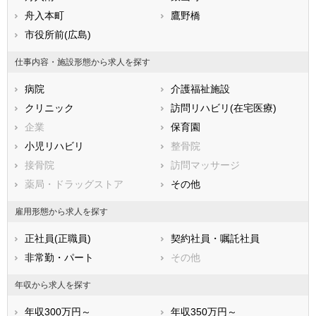
滋賀県
舟入本町
京都府
鷹野橋
大阪府
兵庫県
市役所前(広島)
奈良県
和歌山県
鳥取県
島根県
岡山県
仕事内容・施設形態から求人を探す
広島県
山口県
徳島県
病院
介護福祉施設
香川県
愛媛県
高知県
クリニック
訪問リハビリ(在宅医療)
福岡県
佐賀県
長崎県
企業
保育園
熊本県
大分県
宮崎県
小児リハビリ
整骨院
鹿児島県
沖縄県
接骨院
訪問マッサージ
薬局・ドラッグストア
その他
雇用形態から求人を探す
正社員(正職員)
契約社員・嘱託社員
非常勤・パート
その他
年収から求人を探す
年収300万円～
年収350万円～