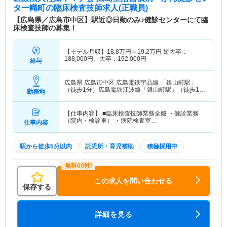
ター幟町
の臨床検査技師求人(正職員)
【広島県／広島市中区】駅近◎日勤のみ♪健診センターにて臨
床検査技師の募集！
【モデル月収】
18.8
万円～
19.2
万円
短大卒：
188,000円、大卒：192,000円
給与
広島県 広島市中区
広島電鉄宇品線 「銀山町駅」
（徒歩1分）広島電鉄江波線「銀山町駅」（徒歩1
勤務地
分） 他
【仕事内容】 ■臨床検査技師業務全般 ・健診業務
（院内・検診車） ・病院検査室…
仕事内容
駅から徒歩5分以内
託児所・育児補助
積極採用中
この求人を問い合わせる
保存する
詳細を見る