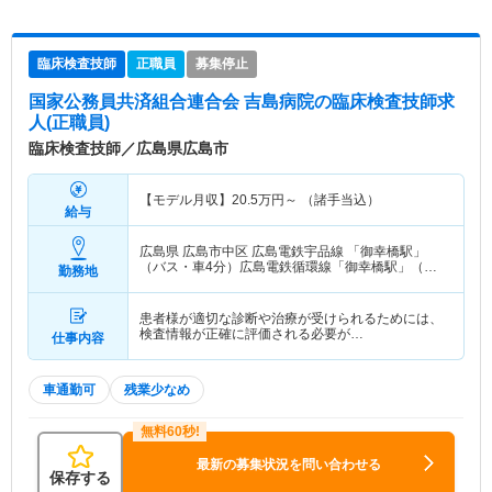
臨床検査技師
正職員
募集停止
国家公務員共済組合連合会 吉島病院
の臨床検査技師求
人(正職員)
臨床検査技師／広島県広島市
【モデル月収】
20.5
万円～
（諸手当込）
給与
広島県 広島市中区
広島電鉄宇品線 「御幸橋駅」
（バス・車4分）広島電鉄循環線「御幸橋駅」（バ
勤務地
ス・車4分）
患者様が適切な診断や治療が受けられるためには、
検査情報が正確に評価される必要が…
仕事内容
車通勤可
残業少なめ
最新の募集状況を問い合わせる
保存する