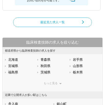
お問い合わせが可能です。
最近見た求人一覧
臨床検査技師の求人を絞り込む
都道府県から臨床検査技師の求人を探す
北海道
青森県
岩手県
宮城県
秋田県
山形県
福島県
茨城県
栃木県
群馬県
埼玉県
千葉県
もっと見る
東京都
神奈川県
新潟県
山梨県
長野県
富山県
近隣で公開求人が多い駅はこちら
石川県
福井県
岐阜県
静岡県
舟入南
愛知県
銀山町
三重県