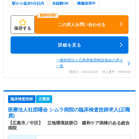
駅から徒歩5分以内
未経験OK
積極採用中
この求人を問い合わせる
保存する
詳細を見る
一般財団法人広島県集団検診協会の求人
一覧
更新日：2024/12/26 求人番号：9760492
臨床検査技師
正職員
医療法人社団曙会 シムラ病院
の臨床検査技師求人(正職
員)
【広島市／中区】 立地環境抜群◎ 緩和ケア病棟のある総合
病院