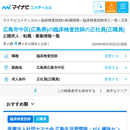
マイナビコメディカル
臨床検査技師の転職情報
臨床検査技師求人一覧
広島
広島市中区(広島県)の臨床検査技師の正社員(正職員)
公開求人・転職・募集情報一覧
4
求人数
件
※非公開求人を除く
2026年08月09日(日)更新
職種
臨床検査技師
変更する
勤務地
広島県広島市中区
変更する
求人条件
正社員(正職員)
変更する
この検索条件を保存する
条件をクリア
臨床検査技師
正職員
医療法人社団ヤマナ会 広島生活習慣病・がん健診セン