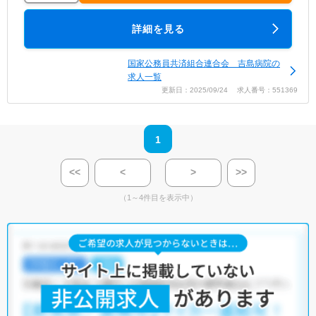
詳細を見る
国家公務員共済組合連合会 吉島病院の
求人一覧
更新日：2025/09/24 求人番号：551369
1
<<
<
>
>>
（1～4件目を表示中）