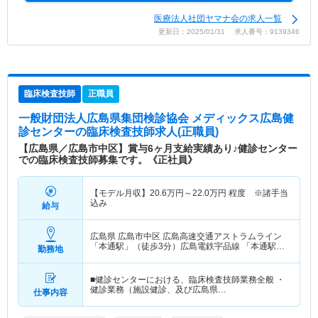
医療法人社団ヤマナ会の求人一覧
更新日：2025/01/31 求人番号：9139346
臨床検査技師
正職員
一般財団法人広島県集団検診協会 メディックス広島健
診センター
の臨床検査技師求人(正職員)
【広島県／広島市中区】賞与6ヶ月支給実績あり♪健診センター
での臨床検査技師募集です。《正社員》
【モデル月収】
20.6
万円～
22.0
万円
程度 ※諸手当
込み
給与
広島県 広島市中区
広島高速交通アストラムライン
「本通駅」（徒歩3分）広島電鉄宇品線 「本通駅」
勤務地
（徒歩3分） 他
■健診センターにおける、臨床検査技師業務全般 ・
健診業務（施設健診、及び広島県…
仕事内容