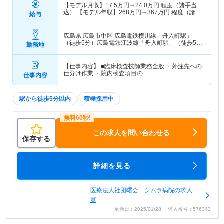
【モデル月収】
17.5
万円～
24.0
万円
程度（諸手当
込） 【モデル年収】
268
万円～
367
万円
程度（諸手
給与
当込）
広島県 広島市中区
広島電鉄横川線「舟入町駅」
（徒歩5分）広島電鉄江波線「舟入町駅」（徒歩5
勤務地
分）
【仕事内容】 ■臨床検査技師業務全般 ・外注先への
仕分け作業 ・院内検査項目の…
仕事内容
駅から徒歩5分以内
積極採用中
この求人を問い合わせる
保存する
詳細を見る
医療法人社団曙会 シムラ病院の求人一
覧
更新日：2025/01/28 求人番号：576343