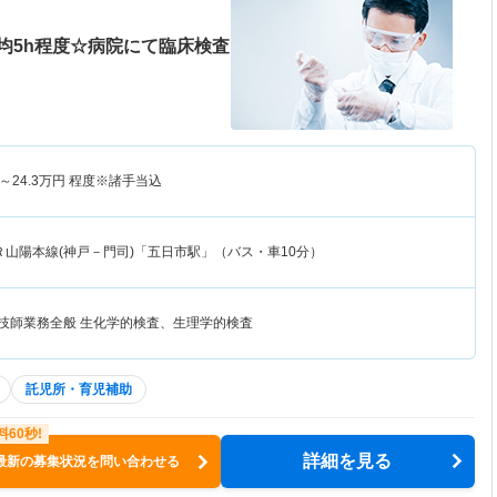
均5h程度☆病院にて臨床検査
～
24.3
万円
程度※諸手当込
Ｒ山陽本線(神戸－門司)「五日市駅」（バス・車10分）
査技師業務全般 生化学的検査、生理学的検査
託児所・育児補助
詳細を見る
最新の募集状況を問い合わせる