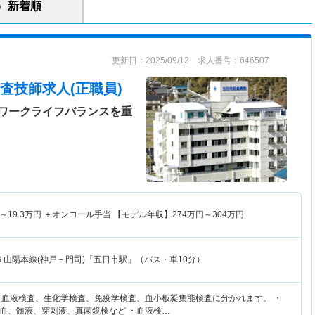
新着順
更新日：2025/09/12 求人番号：646507
査技師求人(正職員)
ワークライフバランスを重
～
19.3
万円
＋オンコール手当 【モデル年収】
274
万円～
304
万円
Ｒ山陽本線(神戸－門司)「五日市駅」（バス・車10分）
、血液検査、生化学検査、免疫学検査、血小板凝集能検査に分かれます。 ・
血、髄液、穿刺液、真菌鏡検など ・血液検…