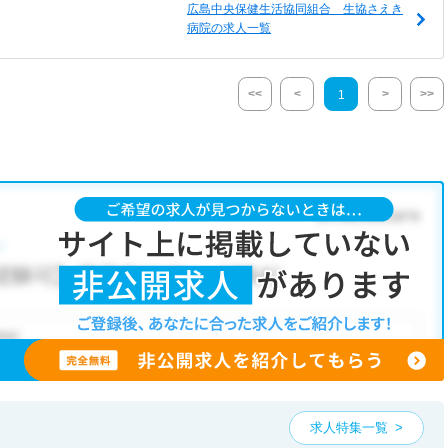
広島中央保健生活協同組合 生協さえき
病院の求人一覧
<<
<
>
>>
1
求人特集一覧