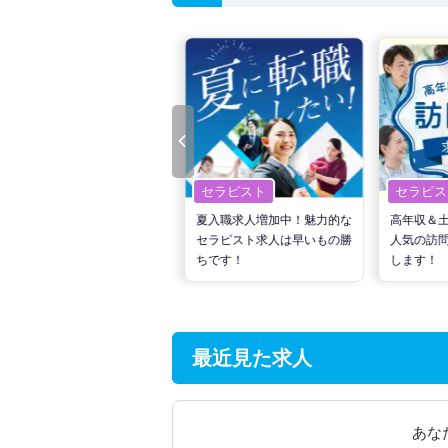
セラピスト
セラピスト
セラピス
転職で高収入を狙う！計画的
夏入職求人増加中！魅力的な
高年収＆
な活動でPTの好条件求人を
セラピスト求人は早いもの勝
人気の訪
見つけるには？
ちです！
します！
最近見た求人
あな