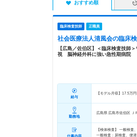
おすすめ順
臨床検査技師
正職員
社会医療法人清風会
の臨床検
【広島／佐伯区】＜臨床検査技師＞
視 脳神経外科に強い急性期病院
【モデル月収】
17.5
万円
給与
広島県 広島市佐伯区
Ｊ
勤務地
【検体検査】 一般検査
一般検査：尿検査、便潜
仕事内容