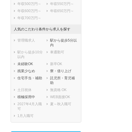
年収500万円～
年収550万円～
年収600万円～
年収650万円～
年収700万円～
人気のこだわり条件から求人を探す
管理職求人
駅から徒歩5分以
内
駅から徒歩10分
車通勤可
以内
未経験OK
新卒OK
残業少なめ
寮・借り上げ
住宅手当・補助
託児所・育児補
助
土日祝休
無資格 OK
積極採用中
WEB面接OK
2027年4月入職
夏～秋入職可
可
1月入職可