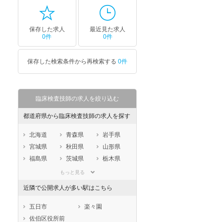
保存した求人
最近見た求人
0件
0件
保存した検索条件から再検索する
0件
臨床検査技師の求人を絞り込む
都道府県から臨床検査技師の求人を探す
北海道
青森県
岩手県
宮城県
秋田県
山形県
福島県
茨城県
栃木県
群馬県
埼玉県
千葉県
もっと見る
東京都
神奈川県
新潟県
近隣で公開求人が多い駅はこちら
山梨県
長野県
富山県
石川県
福井県
岐阜県
五日市
楽々園
静岡県
愛知県
三重県
佐伯区役所前