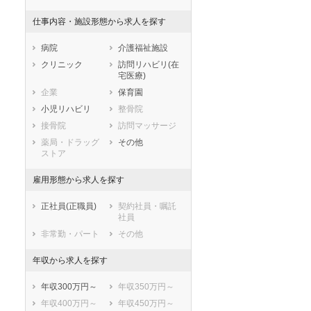
滋賀県
京都府
大阪府
仕事内容・施設形態から求人を探す
兵庫県
奈良県
和歌山県
鳥取県
島根県
岡山県
病院
介護福祉施設
広島県
山口県
徳島県
クリニック
訪問リハビリ(在
宅医療)
香川県
愛媛県
高知県
企業
保育園
福岡県
佐賀県
長崎県
小児リハビリ
整骨院
熊本県
大分県
宮崎県
接骨院
訪問マッサージ
鹿児島県
沖縄県
セラピスト
セラピスト
薬局・ドラッグ
その他
ートダ
世の中の需要の高まりととも
ワークライフバランス重視派
ストア
スト向け
に増加傾向の「介護施設」求
の方へ！なぜ120日が基準？
雇用形態から求人を探す
人をご紹介！
数え方も解説
正社員(正職員)
契約社員・嘱託
社員
非常勤・パート
その他
年収から求人を探す
年収300万円～
年収350万円～
年収400万円～
年収450万円～