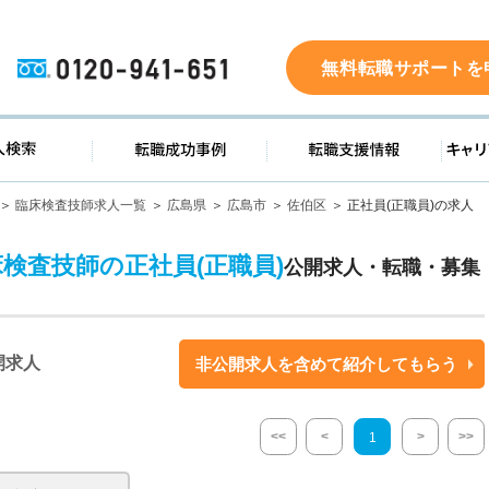
0120-941-651
無料転職サポートを
ド
求人検索
転職成功事例
転職支
臨床検査技師求人一覧
広島県
広島市
佐伯区
正社員(正職員)の求人
床検査技師の正社員(正職員)
公開求人・転職・募集
開求人
非公開求人を含めて紹介してもらう
<<
<
>
>>
1