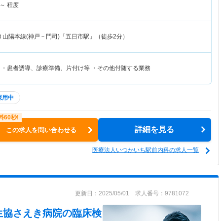
～
程度
Ｒ山陽本線(神戸－門司)「五日市駅」（徒歩2分）
 ・患者誘導、診療準備、片付け等 ・その他付随する業務
採用中
詳細を見る
この求人を問い合わせる
医療法人いつかいち駅前内科の求人一覧
更新日：2025/05/01 求人番号：9781072
生協さえき病院
の臨床検