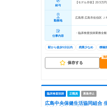
【モデル月収】
20.5
万円
給与
広島県 広島市佐伯区
Ｊ
勤務地
・臨床検査技師業務全般
仕事内容
駅から徒歩5分以内
残業少なめ
積極
保存する
臨床検査技師
正職員
募集停止
広島中央保健生活協同組合 