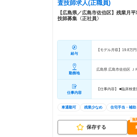
査技師求人(正職員)
【広島県／広島市佐伯区】残業月平
技師募集〈正社員〉
【モデル月収】
19.8
万円
給与
広島県 広島市佐伯区
Ｊ
勤務地
【仕事内容】 ■臨床検
仕事内容
車通勤可
残業少なめ
住宅手当・補助
保存する