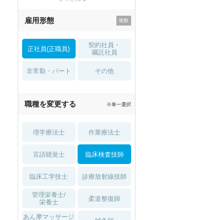
残業少なめ
寮・借り上げ
雇用形態
託児所・
住宅手当・補助
育児補助
契約社員・
正社員(正職員)
土日祝休
無資格 OK
嘱託社員
非常勤・パート
積極採用中
WEB面接OK
その他
2027年4月入職可
夏～秋入職可
職種を変更する
※単一選択
1月入職可
理学療法士
作業療法士
言語聴覚士
臨床検査技師
臨床工学技士
診療放射線技師
管理栄養士/
柔道整復師
栄養士
あん摩マッサージ