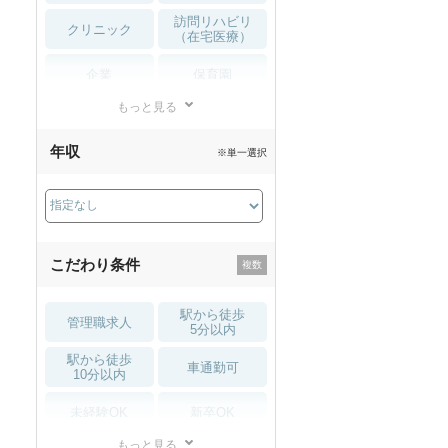
訪問リハビリ
クリニック
（在宅医療）
企業
保育園
もっと見る
小児リハビリ
整骨院
年収
※単一選択
接骨院
訪問マッサージ
薬局・
その他
ドラッグストア
こだわり条件
駅から徒歩
管理職求人
5分以内
駅から徒歩
車通勤可
10分以内
未経験OK
新卒OK
もっと見る