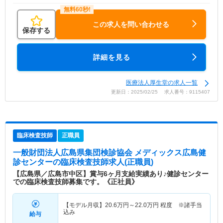
この求人を問い合わせる
保存する
詳細を見る
医療法人厚生堂の求人一覧
更新日：2025/02/25 求人番号：9115407
臨床検査技師
正職員
一般財団法人広島県集団検診協会 メディックス広島健
診センター
の臨床検査技師求人(正職員)
【広島県／広島市中区】賞与6ヶ月支給実績あり♪健診センター
での臨床検査技師募集です。《正社員》
【モデル月収】
20.6
万円～
22.0
万円
程度 ※諸手当
込み
給与