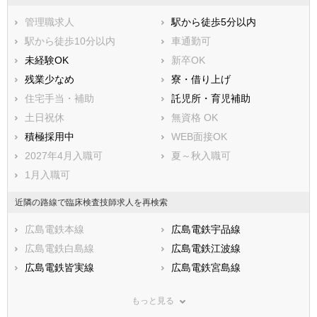
管理職求人
駅から徒歩5分以内
駅から徒歩10分以内
車通勤可
未経験OK
新卒OK
残業少なめ
寮・借り上げ
住宅手当・補助
託児所・育児補助
土日祝休
無資格 OK
積極採用中
WEB面接OK
2027年4月入職可
夏～秋入職可
1月入職可
近隣の路線で臨床検査技師求人を再検索
広島電鉄本線
広島電鉄宇品線
広島電鉄白島線
広島電鉄江波線
広島電鉄皆実線
広島電鉄宮島線
広島高速交通アストラムライ
ＪＲ山陽本線(神戸－門司)
ン
もっと見る