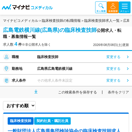
マイナビコメディカル
臨床検査技師の転職情報
臨床検査技師求人一覧
広島
広島電鉄横川線(広島県)の臨床検査技師
公開求人・転
職・募集情報一覧
4
求人数
件
※非公開求人を除く
2026年08月08日(土)更新
職種
臨床検査技師
変更する
勤務地
広島県広島電鉄横川線
変更する
求人条件
その他求人条件未設定
変更する
この検索条件を保存する
条件をクリア
臨床検査技師
契約社員・嘱託社員
一般財団法人広島県集団検診協会
の臨床検査技師求人