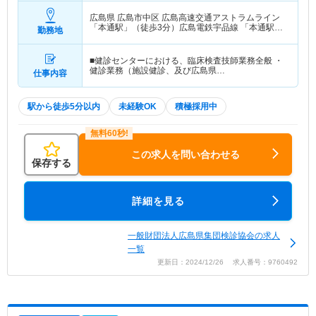
広島県 広島市中区
広島高速交通アストラムライン
「本通駅」（徒歩3分）広島電鉄宇品線 「本通駅」
勤務地
（徒歩3分） 他
■健診センターにおける、臨床検査技師業務全般 ・
健診業務（施設健診、及び広島県…
仕事内容
駅から徒歩5分以内
未経験OK
積極採用中
この求人を問い合わせる
保存する
詳細を見る
一般財団法人広島県集団検診協会の求人
一覧
更新日：2024/12/26 求人番号：9760492