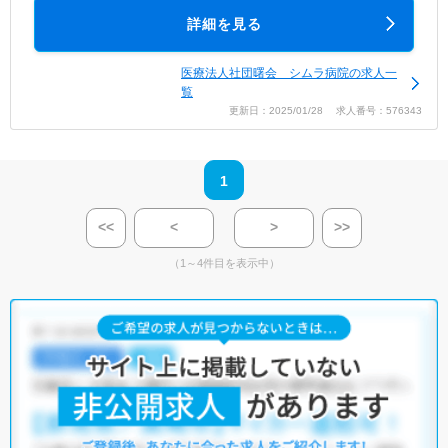
詳細を見る
医療法人社団曙会 シムラ病院の求人一
覧
更新日：2025/01/28 求人番号：576343
1
<<
<
>
>>
（1～4件目を表示中）