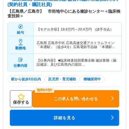
(契約社員・嘱託社員)
【広島県／広島市】 市街地中心にある健診センター＜臨床検
査技師＞
【モデル月収】
18.6
万円～
20.4
万円
（諸手当込）
給与
広島県 広島市中区
広島高速交通アストラムライン
「本通駅」（徒歩4分）広島電鉄宇品線 「本通駅」
勤務地
（徒歩4分） 他
【仕事内容】 ■臨床検査技師業務全般 健診業務（施
設健診、及び広島県内の巡回…
仕事内容
駅から徒歩5分以内
託児所・育児補助
積極採用中
この求人を問い合わせる
保存する
詳細を見る