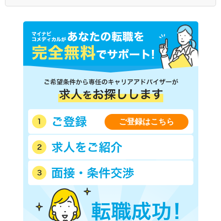
ＪＲ芸備線
ＪＲ福塩線
ＪＲ呉線
ＪＲ木次線
ＪＲ三江線
ＪＲ可部線
井原鉄道
広島電鉄循環線
ご登録はこちら