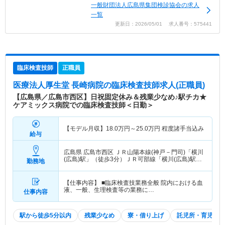
一般財団法人広島県集団検診協会の求人
一覧
更新日：2026/05/01 求人番号：575441
臨床検査技師
正職員
医療法人厚生堂 長崎病院
の臨床検査技師求人(正職員)
【広島県／広島市西区】日祝固定休み＆残業少なめ♪駅チカ★
ケアミックス病院での臨床検査技師＜日勤＞
【モデル月収】
18.0
万円～
25.0
万円
程度諸手当込み
給与
広島県 広島市西区
ＪＲ山陽本線(神戸－門司)「横川
(広島)駅」（徒歩3分）ＪＲ可部線「横川(広島)駅」
勤務地
（徒歩3分） 他
【仕事内容】 ■臨床検査技業務全般 院内における血
液、一般、生理検査等の業務に…
仕事内容
駅から徒歩5分以内
残業少なめ
寮・借り上げ
託児所・育児補助