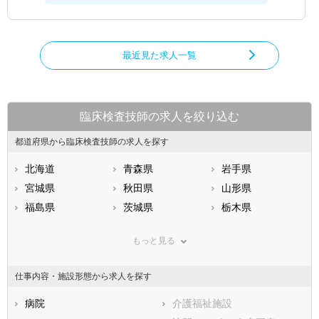
最近見た求人一覧
臨床検査技師の求人を絞り込む
都道府県から臨床検査技師の求人を探す
北海道
青森県
岩手県
宮城県
秋田県
山形県
福島県
茨城県
栃木県
群馬県
埼玉県
千葉県
もっと見る
東京都
神奈川県
新潟県
山梨県
長野県
富山県
仕事内容・施設形態から求人を探す
石川県
福井県
岐阜県
静岡県
病院
愛知県
介護福祉施設
三重県