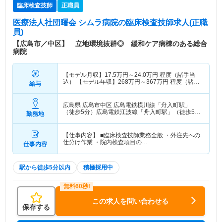
臨床検査技師
正職員
医療法人社団曙会 シムラ病院
の臨床検査技師求人(正職
員)
【広島市／中区】 立地環境抜群◎ 緩和ケア病棟のある総合
病院
【モデル月収】
17.5
万円～
24.0
万円
程度（諸手当
込） 【モデル年収】
268
万円～
367
万円
程度（諸手
給与
当込）
広島県 広島市中区
広島電鉄横川線「舟入町駅」
（徒歩5分）広島電鉄江波線「舟入町駅」（徒歩5
勤務地
分）
【仕事内容】 ■臨床検査技師業務全般 ・外注先への
仕分け作業 ・院内検査項目の…
仕事内容
駅から徒歩5分以内
積極採用中
この求人を問い合わせる
保存する