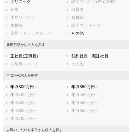
滋賀県
クリニック
京都府
訪問リハビリ(在宅医療)
大阪府
兵庫県
企業
奈良県
保育園
和歌山県
鳥取県
小児リハビリ
島根県
整骨院
岡山県
広島県
接骨院
山口県
訪問マッサージ
徳島県
香川県
薬局・ドラッグストア
愛媛県
その他
高知県
福岡県
佐賀県
長崎県
雇用形態から求人を探す
熊本県
大分県
宮崎県
正社員(正職員)
契約社員・嘱託社員
鹿児島県
沖縄県
非常勤・パート
その他
年収から求人を探す
年収300万円～
年収350万円～
年収400万円～
年収450万円～
年収500万円～
年収550万円～
年収600万円～
年収650万円～
年収700万円～
人気のこだわり条件から求人を探す