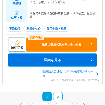
「のいち駅」（バス・車5分）
勤務地
病院での臨床検査技師業務全般 ・検体検査、生理検
査
仕事内容
車通勤可
残業少なめ
住宅手当・補助
最新の募集状況を問い合わせる
保存する
詳細を見る
医療法人公世会 野市中央病院の求人一
覧
更新日：2026/03/06 求人番号：10237250
1
2