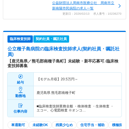
公益財団法人周南市医療公社 周南市立
新南陽市民病院の求人一覧
更新日：2026/02/13 求人番号：10236270
臨床検査技師
契約社員・嘱託社員
公立種子島病院
の臨床検査技師求人(契約社員・嘱託社
員)
【鹿児島県／熊毛郡南種子島町】未経験・新卒応募可♪臨床検
査技師募集
【モデル月収】
20.5
万円～
給与
鹿児島県 熊毛郡南種子町
勤務地
■臨床検査技師業務全般 ・検体検査 ・生体検査 ・
エコー、心電図検査 ※オンコ…
仕事内容
車通勤可
未経験OK
残業少なめ
住宅手当・補助
積極採用