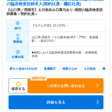
の臨床検査技師求人(契約社員・嘱託社員)
【山口県／周南市】土日祝休み◎賞与あり♪病院の臨床検査技
師募集＜契約社員＞
【モデル月収】
23.1
万円～
給与
山口県 周南市
ＪＲ山陽本線(神戸－門司)「新南陽
駅」（徒歩10分）
勤務地
■病院における臨床検査技師業務全般 ・各種検査、
採血
仕事内容
駅から徒歩10分以内
車通勤可
残業少なめ
土日祝休
積極採
この求人を問い合わせる
保存する
詳細を見る