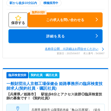
駅から徒歩10分以内
積極採用中
この求人を問い合わせる
保存する
詳細を見る
名称非公開 ※詳細はお問合せください
更新日：2025/04/07 求人番号：543967
臨床検査技師
契約社員・嘱託社員
一般財団法人京都工場保健会 姫路事務所
の臨床検査技
師求人(契約社員・嘱託社員)
【兵庫県／姫路市】 駅徒歩8分とアクセス抜群◎臨床検査技
師の募集です！《契約社員》
兵庫県 姫路市
山陽電鉄本線「亀山(兵庫)駅」（徒歩