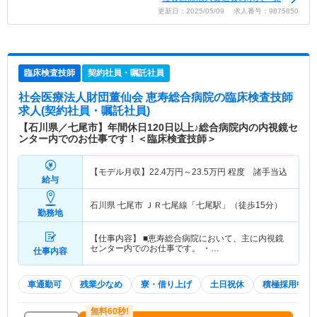
更新日：2025/05/09 求人番号：9875850
臨床検査技師
契約社員・嘱託社員
社会医療法人財団董仙会 恵寿総合病院
の臨床検査技師
求人(契約社員・嘱託社員)
【石川県／七尾市】年間休日120日以上♪総合病院内の内視鏡セ
ンター内でのお仕事です！＜臨床検査技師＞
【モデル月収】
22.4
万円～
23.5
万円
程度 諸手当込
給与
石川県 七尾市
ＪＲ七尾線「七尾駅」（徒歩15分）
勤務地
【仕事内容】 ■恵寿総合病院において、主に内視鏡
センター内でのお仕事です。 ・…
仕事内容
車通勤可
残業少なめ
寮・借り上げ
土日祝休
積極採用中