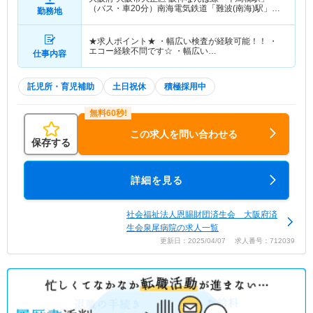
（バス・車20分）南海電気鉄道「難波(南海)駅」
勤務地
（バス・車20分） 他
★求人ポイント★ ・幅広い検査が経験可能！！ ・
エコー経験不問です☆ ・幅広い…
仕事内容
託児所・育児補助
土日祝休
積極採用中
この求人を問い合わせる
保存する
詳細を見る
社会福祉法人恩賜財団済生会 大阪府済
生会泉尾病院の求人一覧
更新日：2025/04/07 求人番号：712039