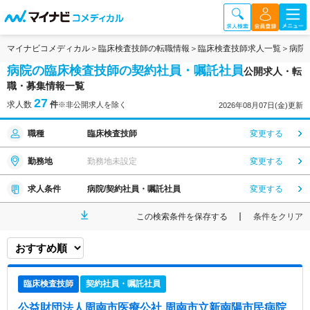
マイナビコメディカル
臨床検査技師の転職情報
臨床検査技師求人一覧
病院
病院の臨床検査技師の契約社員・嘱託社員
公開求人・転
職・募集情報一覧
27
求人数
件
※非公開求人を除く
2026年08月07日(金)更新
職種
臨床検査技師
変更する
勤務地
勤務地未設定
変更する
求人条件
病院/契約社員・嘱託社員
変更する
この検索条件を保存する
条件をクリア
臨床検査技師
契約社員・嘱託社員
公益財団法人周南市医療公社 周南市立新南陽市民病院