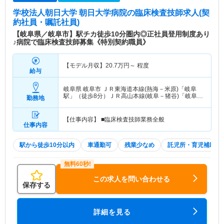
学校法人朝日大学 朝日大学病院
の臨床検査技師求人(契
約社員・嘱託社員)
【岐阜県／岐阜市】駅チカ徒歩10分圏内◎正社員登用制度あり
♪病院で臨床検査技師募集《特別契約職員》
【モデル月収】
20.7
万円～
程度
給与
岐阜県 岐阜市
ＪＲ東海道本線(熱海－米原)「岐阜
駅」（徒歩8分）ＪＲ高山本線(岐阜－猪谷)「岐阜
勤務地
駅」（徒歩8分）
【仕事内容】 ■臨床検査技師業務全般
仕事内容
駅から徒歩10分以内
車通勤可
残業少なめ
託児所・育児補助
この求人を問い合わせる
保存する
詳細を見る