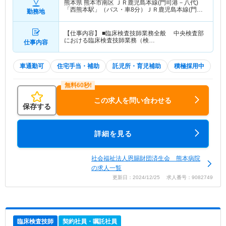
熊本県 熊本市南区
ＪＲ鹿児島本線(門司港－八代)
「西熊本駅」（バス・車8分）ＪＲ鹿児島本線(門司
勤務地
港－八代)「熊本駅」（バス・車15分） 他
【仕事内容】 ■臨床検査技師業務全般 中央検査部
における臨床検査技師業務（検…
仕事内容
車通勤可
住宅手当・補助
託児所・育児補助
積極採用中
この求人を問い合わせる
保存する
詳細を見る
社会福祉法人恩賜財団済生会 熊本病院
の求人一覧
更新日：2024/12/25 求人番号：9082749
臨床検査技師
契約社員・嘱託社員