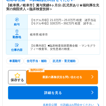
【岐阜県／岐阜市】賞与実績4ヶ月分♪託児所あり★福利厚生充
実の病院求人＜臨床検査技師＞
【モデル月収】
21.0
万円～
25.0
万円
程度 諸手当込
【モデル年収】
328
万円～
392
万円
程度 諸手当・
給与
賞与込
岐阜県 岐阜市
勤務地
【仕事内容】 ■臨床検査技師業務全般 ・マンモグラ
フィー検査等、女性患者の検査…
仕事内容
車通勤可
住宅手当・補助
託児所・育児補助
最新の募集状況を問い合わせる
保存する
詳細を見る
名称非公開 ※詳細はお問合せください