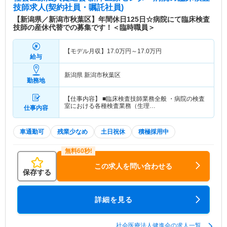
技師求人(契約社員・嘱託社員)
【新潟県／新潟市秋葉区】年間休日125日☆病院にて臨床検査
技師の産休代替での募集です！＜臨時職員＞
【モデル月収】
17.0
万円～
17.0
万円
給与
新潟県 新潟市秋葉区
勤務地
【仕事内容】 ■臨床検査技師業務全般 ・病院の検査
室における各種検査業務（生理…
仕事内容
車通勤可
残業少なめ
土日祝休
積極採用中
この求人を問い合わせる
保存する
詳細を見る
社会医療法人健進会の求人一覧