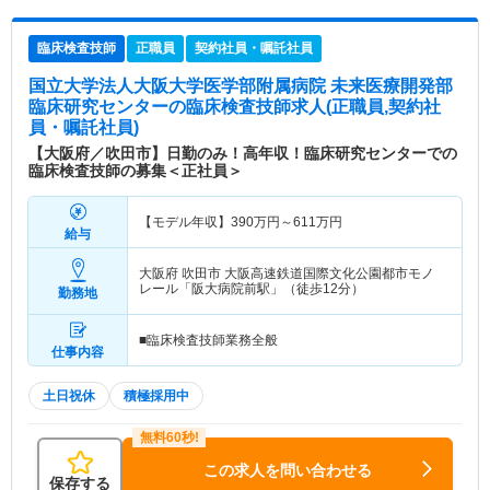
臨床検査技師
正職員
契約社員・嘱託社員
国立大学法人大阪大学医学部附属病院 未来医療開発部
臨床研究センター
の臨床検査技師求人(正職員,契約社
員・嘱託社員)
【大阪府／吹田市】日勤のみ！高年収！臨床研究センターでの
臨床検査技師の募集＜正社員＞
【モデル年収】
390
万円～
611
万円
給与
大阪府 吹田市
大阪高速鉄道国際文化公園都市モノ
レール「阪大病院前駅」（徒歩12分）
勤務地
■臨床検査技師業務全般
仕事内容
土日祝休
積極採用中
この求人を問い合わせる
保存する