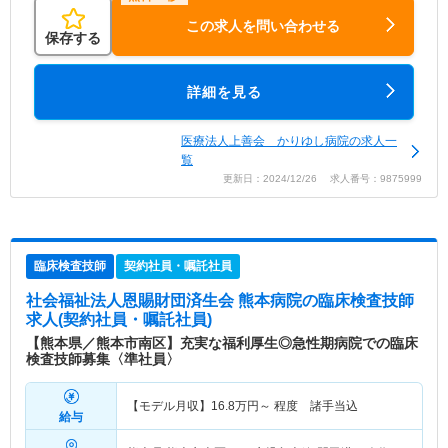
この求人を問い合わせる
保存する
詳細を見る
医療法人上善会 かりゆし病院の求人一
覧
更新日：2024/12/26 求人番号：9875999
臨床検査技師
契約社員・嘱託社員
社会福祉法人恩賜財団済生会 熊本病院
の臨床検査技師
求人(契約社員・嘱託社員)
【熊本県／熊本市南区】充実な福利厚生◎急性期病院での臨床
検査技師募集〈準社員〉
【モデル月収】
16.8
万円～
程度 諸手当込
給与