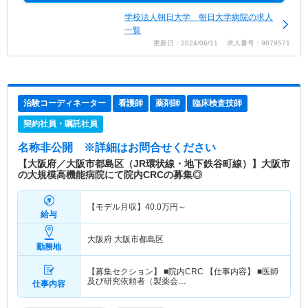
学校法人朝日大学 朝日大学病院の求人
一覧
更新日：2024/06/11 求人番号：9879571
治験コーディネーター
看護師
薬剤師
臨床検査技師
契約社員・嘱託社員
名称非公開
※詳細はお問合せください
【大阪府／大阪市都島区（JR環状線・地下鉄谷町線）】大阪市
の大規模高機能病院にて院内CRCの募集◎
【モデル月収】
40.0
万円～
給与
大阪府 大阪市都島区
勤務地
【募集セクション】 ■院内CRC 【仕事内容】 ■医師
及び研究依頼者（製薬会…
仕事内容