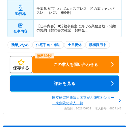
千葉県 柏市
つくばエクスプレス「柏の葉キャンパ
ス駅」（バス・車6分）
勤務地
【仕事内容】 ■治験事務室における業務全般 ・治験
の契約（契約書の確認、契約金…
仕事内容
残業少なめ
住宅手当・補助
土日祝休
積極採用中
この求人を問い合わせる
保存する
詳細を見る
国立研究開発法人国立がん研究センター
東病院の求人一覧
更新日：2026/06/02 求人番号：9857149