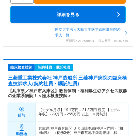
詳細を見る
国立大学法人大阪大学医学部附属病院の
求人一覧
更新日：2025/08/04 求人番号：10182610
臨床検査技師
契約社員・嘱託社員
三菱重工業株式会社 神戸造船所 三菱神戸病院
の臨床検
査技師求人(契約社員・嘱託社員)
【兵庫県／神戸市兵庫区】教育体制・福利厚生◎アクセス抜群
の企業系病院！＜臨床検査技師＞
【モデル月収】
19.1
万円～
21.3
万円
程度 【モデル
年収】
229
万円～
255
万円
以上 ※賞与別
給与
兵庫県 神戸市兵庫区
ＪＲ山陽本線(神戸－門司)「和
田岬駅」（徒歩3分）神戸市営地下鉄海岸線「和田
勤務地