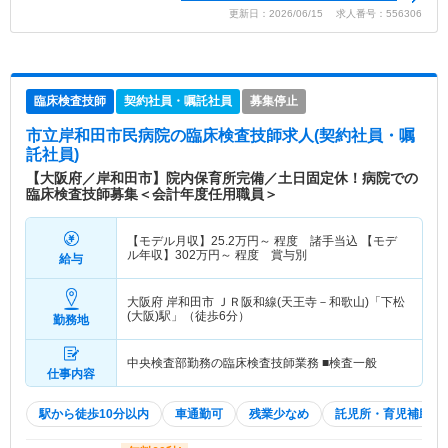
更新日：2026/06/15 求人番号：556306
臨床検査技師
契約社員・嘱託社員
募集停止
市立岸和田市民病院
の臨床検査技師求人(契約社員・嘱
託社員)
【大阪府／岸和田市】院内保育所完備／土日固定休！病院での
臨床検査技師募集＜会計年度任用職員＞
【モデル月収】
25.2
万円～
程度 諸手当込 【モデ
ル年収】
302
万円～
程度 賞与別
給与
大阪府 岸和田市
ＪＲ阪和線(天王寺－和歌山)「下松
(大阪)駅」（徒歩6分）
勤務地
中央検査部勤務の臨床検査技師業務 ■検査一般
仕事内容
駅から徒歩10分以内
車通勤可
残業少なめ
託児所・育児補助