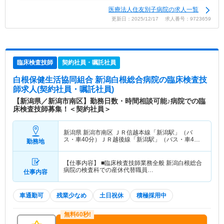
医療法人住友別子病院の求人一覧
更新日：2025/12/17 求人番号：9723659
臨床検査技師
契約社員・嘱託社員
白根保健生活協同組合 新潟白根総合病院
の臨床検査技
師求人(契約社員・嘱託社員)
【新潟県／新潟市南区】勤務日数・時間相談可能♪病院での臨
床検査技師募集！＜契約社員＞
新潟県 新潟市南区
ＪＲ信越本線「新潟駅」（バ
ス・車40分）ＪＲ越後線「新潟駅」（バス・車40
勤務地
分） 他
【仕事内容】 ■臨床検査技師業務全般 新潟白根総合
病院の検査科での産休代替職員…
仕事内容
車通勤可
残業少なめ
土日祝休
積極採用中