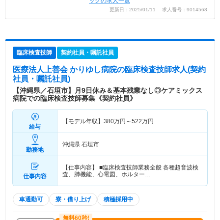
ックの求人一覧
更新日：2025/01/11 求人番号：9014568
臨床検査技師
契約社員・嘱託社員
医療法人上善会 かりゆし病院
の臨床検査技師求人(契約
社員・嘱託社員)
【沖縄県／石垣市】月9日休み＆基本残業なし◎ケアミックス
病院での臨床検査技師募集《契約社員》
【モデル年収】
380
万円～
522
万円
給与
沖縄県 石垣市
勤務地
【仕事内容】 ■臨床検査技師業務全般 各種超音波検
査、肺機能、心電図、ホルター…
仕事内容
車通勤可
寮・借り上げ
積極採用中