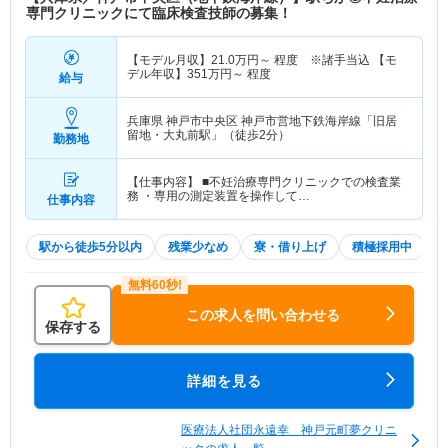
専門クリニックにて臨床検査技師の募集！
【モデル月収】
21.0
万円～
程度 ※諸手当込 【モ
デル年収】
351
万円～
程度
給与
兵庫県 神戸市中央区
神戸市営地下鉄海岸線「旧居
留地・大丸前駅」（徒歩2分）
勤務地
【仕事内容】 ■不妊治療専門クリニックでの検査業
務 ・専用の測定装置を操作して…
仕事内容
駅から徒歩5分以内
残業少なめ
寮・借り上げ
積極採用中
この求人を問い合わせる
保存する
詳細を見る
医療法人社団永遠幸 神戸元町夢クリニ