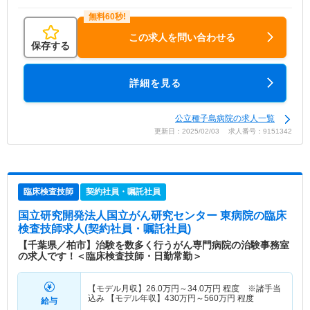
この求人を問い合わせる
保存する
詳細を見る
公立種子島病院の求人一覧
更新日：2025/02/03 求人番号：9151342
臨床検査技師
契約社員・嘱託社員
国立研究開発法人国立がん研究センター 東病院
の臨床
検査技師求人(契約社員・嘱託社員)
【千葉県／柏市】治験を数多く行うがん専門病院の治験事務室
の求人です！＜臨床検査技師・日勤常勤＞
【モデル月収】
26.0
万円～
34.0
万円
程度 ※諸手当
込み 【モデル年収】
430
万円～
560
万円
程度
給与