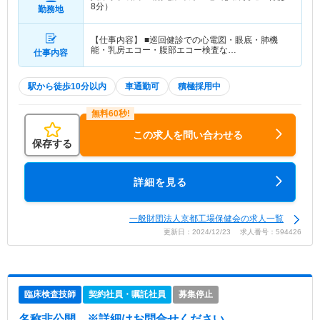
8分）
勤務地
【仕事内容】 ■巡回健診での心電図・眼底・肺機
能・乳房エコー・腹部エコー検査な…
仕事内容
駅から徒歩10分以内
車通勤可
積極採用中
この求人を問い合わせる
保存する
詳細を見る
一般財団法人京都工場保健会の求人一覧
更新日：2024/12/23 求人番号：594426
臨床検査技師
契約社員・嘱託社員
募集停止
名称非公開
※詳細はお問合せください