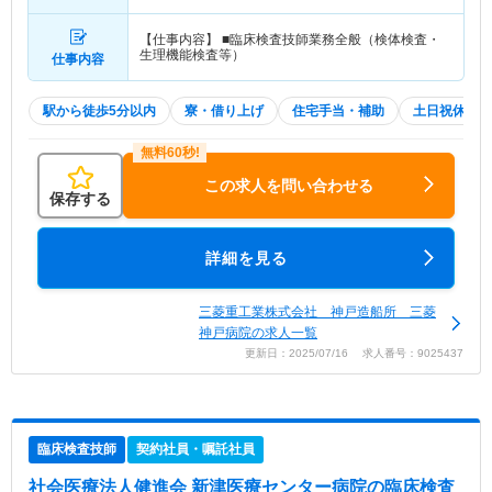
岬駅」（徒歩3分）
【仕事内容】 ■臨床検査技師業務全般（検体検査・
生理機能検査等）
仕事内容
駅から徒歩5分以内
寮・借り上げ
住宅手当・補助
土日祝休
この求人を問い合わせる
保存する
詳細を見る
三菱重工業株式会社 神戸造船所 三菱
神戸病院の求人一覧
更新日：2025/07/16 求人番号：9025437
臨床検査技師
契約社員・嘱託社員
社会医療法人健進会 新津医療センター病院
の臨床検査