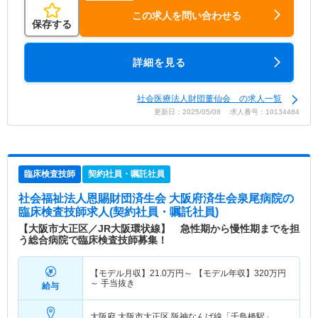
この求人を問い合わせる
保存する
詳細を見る
社会医療法人財団董仙会 の求人一覧
更新日：2025/05/08 求人番号：10134484
臨床検査技師
契約社員・嘱託社員
社会福祉法人恩賜財団済生会 大阪府済生会泉尾病院
の
臨床検査技師求人(契約社員・嘱託社員)
【大阪市大正区／JR大阪環状線】 急性期から慢性期までを担
う総合病院で臨床検査技師募集！
【モデル月収】
21.0
万円～
【モデル年収】
320
万円
～
手当抜き
給与
大阪府 大阪市大正区
阪神なんば線「千鳥橋駅」