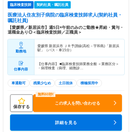
臨床検査技師
契約社員・嘱託社員
医療法人住友別子病院
の臨床検査技師求人(契約社員・
嘱託社員)
【愛媛県／新居浜市】週5日×午前のみのご勤務★昇給・賞与・
退職金あり◎＜臨床検査技師／正職員＞
愛媛県 新居浜市
ＪＲ予讃線(高松－宇和島)「新居浜
駅」（バス・車15分）
勤務地
【仕事内容】 ■臨床検査技師業務全般 ＜業務区分＞
・病理検査（病理、細胞診…
仕事内容
車通勤可
残業少なめ
土日祝休
積極採用中
この求人を問い合わせる
保存する
詳細を見る