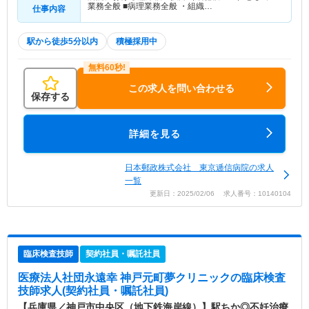
業務全般 ■病理業務全般 ・組織…
仕事内容
駅から徒歩5分以内
積極採用中
この求人を問い合わせる
保存する
詳細を見る
日本郵政株式会社 東京逓信病院の求人
一覧
更新日：2025/02/06 求人番号：10140104
臨床検査技師
契約社員・嘱託社員
医療法人社団永遠幸 神戸元町夢クリニック
の臨床検査
技師求人(契約社員・嘱託社員)
【兵庫県／神戸市中央区（地下鉄海岸線）】駅ちか◎不妊治療