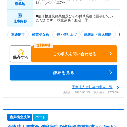
駅」（バス・車7分）
勤務地
■臨床検査技師業務及びその付帯業務に従事してい
ただきます ・検査業務：血液、尿…
仕事内容
車通勤可
残業少なめ
寮・借り上げ
託児所・育児補助
積極
この求人を問い合わせる
保存する
詳細を見る
医療法人唐虹会の求人一覧
更新日：2026/06/15 求人番号：9779004
臨床検査技師
パート
医療法人鵬志会 別府病院
の臨床検査技師求人(パート)