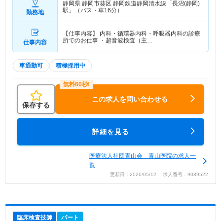
静岡県 静岡市葵区
静岡鉄道静岡清水線「長沼(静岡)
駅」（バス・車16分）
勤務地
【仕事内容】 内科・循環器内科・呼吸器内科の診療
所でのお仕事 ・超音波検査（主…
仕事内容
車通勤可
積極採用中
この求人を問い合わせる
保存する
詳細を見る
医療法人社団青山会 青山医院の求人一
覧
更新日：2026/05/12 求人番号：9089522
臨床検査技師
パート