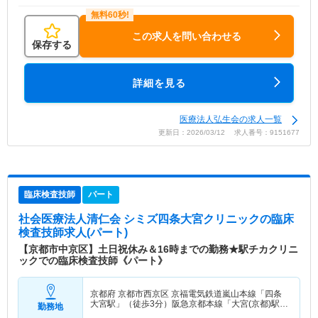
この求人を問い合わせる
保存する
詳細を見る
医療法人弘生会の求人一覧
更新日：2026/03/12 求人番号：9151677
臨床検査技師
パート
社会医療法人清仁会 シミズ四条大宮クリニック
の臨床
検査技師求人(パート)
【京都市中京区】土日祝休み＆16時までの勤務★駅チカクリニ
ックでの臨床検査技師《パート》
京都府 京都市西京区
京福電気鉄道嵐山本線「四条
大宮駅」（徒歩3分）阪急京都本線「大宮(京都)駅」
勤務地
（徒歩1分）