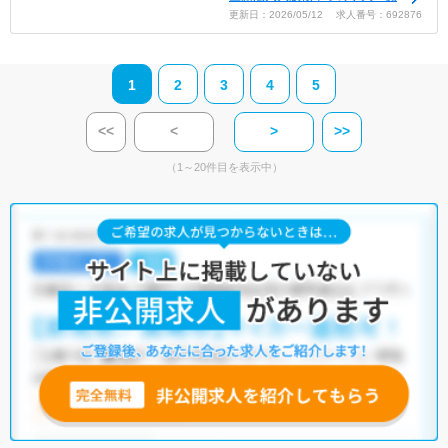
更新日：2026/05/12 求人番号：692876
1
2
3
4
5
<<
<
>
>>
（1～20件目を表示中）