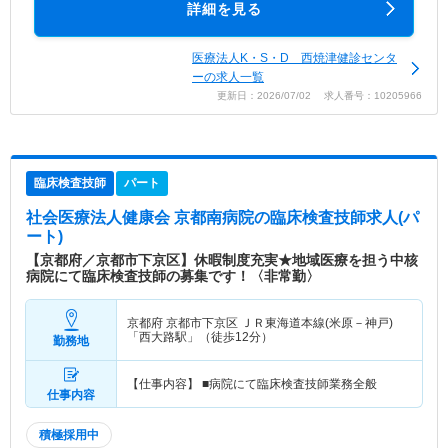
詳細を見る
医療法人K・S・D 西焼津健診センタ
ーの求人一覧
更新日：2026/07/02 求人番号：10205966
臨床検査技師
パート
社会医療法人健康会 京都南病院
の臨床検査技師求人(パ
ート)
【京都府／京都市下京区】休暇制度充実★地域医療を担う中核
病院にて臨床検査技師の募集です！〈非常勤〉
京都府 京都市下京区
ＪＲ東海道本線(米原－神戸)
「西大路駅」（徒歩12分）
勤務地
【仕事内容】 ■病院にて臨床検査技師業務全般
仕事内容
積極採用中