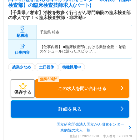
検査部】
の臨床検査技師求人(パート)
【千葉県／柏市】治験を数多く行うがん専門病院の臨床検査部
の求人です！＜臨床検査技師・非常勤＞
千葉県 柏市
勤務地
【仕事内容】 ■臨床検査部における業務全般 ・治験
スケジュールに沿ったスピッツ…
仕事内容
残業少なめ
土日祝休
積極採用中
この求人を問い合わせる
保存する
詳細を見る
国立研究開発法人国立がん研究センター
東病院の求人一覧
更新日：2026/03/10 求人番号：9880370