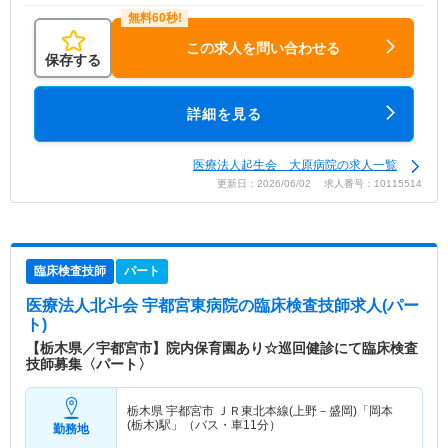
この求人を問い合わせる
保存する
詳細を見る
医療法人起生会 大原病院の求人一覧
更新日：2026/06/02 求人番号：10115514
臨床検査技師
パート
医療法人北斗会 宇都宮東病院
の臨床検査技師求人(パー
ト)
【栃木県／宇都宮市】院内保育園あり☆巡回健診にて臨床検査
技師募集〈パート〉
栃木県 宇都宮市
ＪＲ東北本線(上野－盛岡)「岡本
(栃木)駅」（バス・車11分）
勤務地