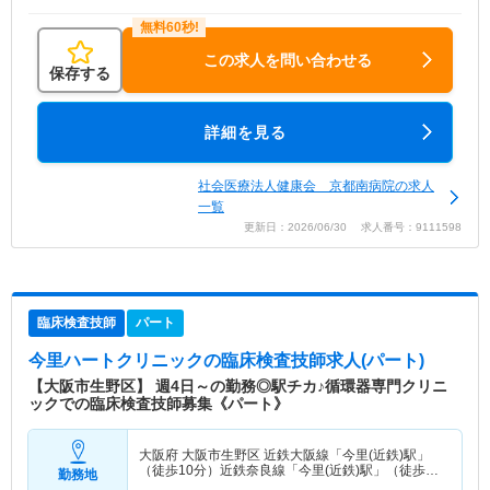
この求人を問い合わせる
保存する
詳細を見る
社会医療法人健康会 京都南病院の求人
一覧
更新日：2026/06/30 求人番号：9111598
臨床検査技師
パート
今里ハートクリニック
の臨床検査技師求人(パート)
【大阪市生野区】 週4日～の勤務◎駅チカ♪循環器専門クリニ
ックでの臨床検査技師募集《パート》
大阪府 大阪市生野区
近鉄大阪線「今里(近鉄)駅」
（徒歩10分）近鉄奈良線「今里(近鉄)駅」（徒歩10
勤務地
分） 他