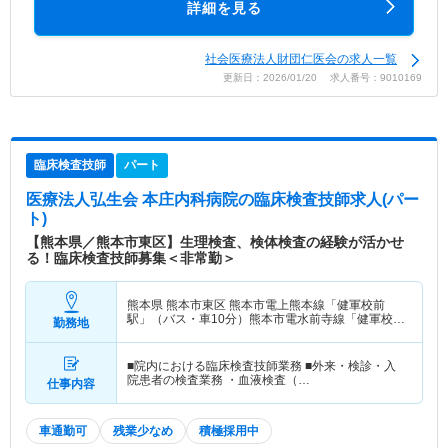
詳細を見る
社会医療法人財団仁医会の求人一覧
更新日：2026/01/20 求人番号：9010169
臨床検査技師
パート
医療法人弘生会 本庄内科病院
の臨床検査技師求人(パー
ト)
【熊本県／熊本市東区】生理検査、検体検査の経験が活かせ
る！臨床検査技師募集＜非常勤＞
熊本県 熊本市東区
熊本市電上熊本線「健軍校前
駅」（バス・車10分）熊本市電水前寺線「健軍校前
勤務地
駅」（バス・車10分）
■院内における臨床検査技師業務 ■外来・検診・入
院患者の検査業務 ・血液検査（…
仕事内容
車通勤可
残業少なめ
積極採用中