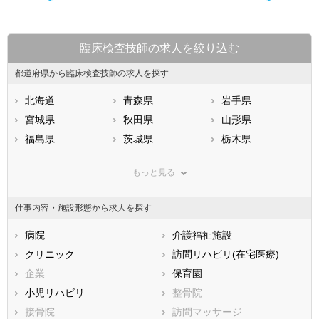
臨床検査技師の求人を絞り込む
都道府県から臨床検査技師の求人を探す
北海道
青森県
岩手県
宮城県
秋田県
山形県
福島県
茨城県
栃木県
群馬県
埼玉県
千葉県
もっと見る
東京都
神奈川県
新潟県
山梨県
長野県
富山県
仕事内容・施設形態から求人を探す
石川県
福井県
岐阜県
静岡県
病院
愛知県
介護福祉施設
三重県
滋賀県
クリニック
京都府
訪問リハビリ(在宅医療)
大阪府
兵庫県
企業
奈良県
保育園
和歌山県
鳥取県
小児リハビリ
島根県
整骨院
岡山県
広島県
接骨院
山口県
訪問マッサージ
徳島県