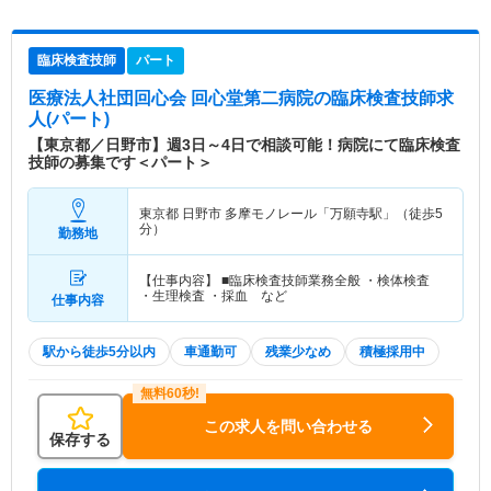
臨床検査技師
パート
医療法人社団回心会 回心堂第二病院
の臨床検査技師求
人(パート)
【東京都／日野市】週3日～4日で相談可能！病院にて臨床検査
技師の募集です＜パート＞
東京都 日野市
多摩モノレール「万願寺駅」（徒歩5
分）
勤務地
【仕事内容】 ■臨床検査技師業務全般 ・検体検査
・生理検査 ・採血 など
仕事内容
駅から徒歩5分以内
車通勤可
残業少なめ
積極採用中
この求人を問い合わせる
保存する