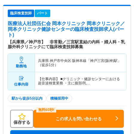
臨床検査技師
パート
医療法人社団伍仁会 岡本クリニック 岡本クリニック／
岡本クリニック健診センター
の臨床検査技師求人(パー
ト)
【兵庫県／神戸市】 非常勤／三宮駅直結の内科・婦人科・乳
腺外科クリニックにて臨床検査技師募集
兵庫県 神戸市中央区
阪神本線「神戸三宮(阪神)駅」
（徒歩1分）
勤務地
【仕事内容】 ■クリニック・健診センターにおける
超音波検査業務 ・主に腹部/乳…
仕事内容
駅から徒歩5分以内
積極採用中
この求人を問い合わせる
保存する