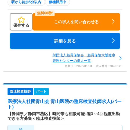
駅から徒歩5分以内
積極採用中
この求人を問い合わせる
保存する
詳細を見る
財団法人船員保険会 船員保険大阪健康
管理センターの求人一覧
更新日：2026/05/20 求人番号：9690123
臨床検査技師
パート
医療法人社団青山会 青山医院
の臨床検査技師求人(パー
ト)
【静岡県／静岡市葵区】時間帯も相談可能♪週3～4回程度出勤
できる方募集＜臨床検査技師＞