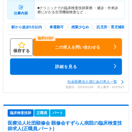
■クリニックでの臨床検査技師業務 ・健診・外来診
療にかかる生理機能検査など …
仕事内容
駅から徒歩5分以内
車通勤可
残業少なめ
託児所・育児補助
この求人を問い合わせる
保存する
詳細を見る
社会医療法人清仁会の求人一覧
更新日：2025/01/08 求人番号：9157017
臨床検査技師
正職員
パート
医療法人社団顕修会 顕修会すずらん病院
の臨床検査技
師求人(正職員,パート)