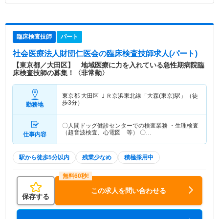
臨床検査技師
パート
社会医療法人財団仁医会
の臨床検査技師求人(パート)
【東京都／大田区】 地域医療に力を入れている急性期病院臨
床検査技師の募集！〈非常勤〉
東京都 大田区
ＪＲ京浜東北線「大森(東京)駅」（徒
歩3分）
勤務地
〇人間ドッグ健診センターでの検査業務 ・生理検査
（超音波検査、心電図 等） 〇…
仕事内容
駅から徒歩5分以内
残業少なめ
積極採用中
この求人を問い合わせる
保存する