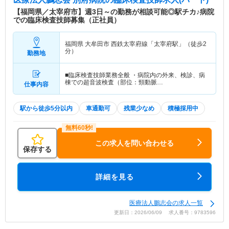
【福岡県／太宰府市】週3日～の勤務が相談可能◎駅チカ♪病院
での臨床検査技師募集（正社員）
福岡県 大牟田市
西鉄太宰府線「太宰府駅」（徒歩2
分）
勤務地
■臨床検査技師業務全般 ・病院内の外来、検診、病
棟での超音波検査（部位：頸動脈…
仕事内容
駅から徒歩5分以内
車通勤可
残業少なめ
積極採用中
この求人を問い合わせる
保存する
詳細を見る
医療法人鵬志会の求人一覧
更新日：2026/06/09 求人番号：9783596