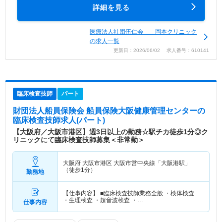
詳細を見る
医療法人社団伍仁会 岡本クリニック
の求人一覧
更新日：2026/06/02 求人番号：610141
臨床検査技師
パート
財団法人船員保険会 船員保険大阪健康管理センター
の
臨床検査技師求人(パート)
【大阪府／大阪市港区】週3日以上の勤務☆駅チカ徒歩1分◎ク
リニックにて臨床検査技師募集＜非常勤＞
大阪府 大阪市港区
大阪市営中央線「大阪港駅」
（徒歩1分）
勤務地
【仕事内容】 ■臨床検査技師業務全般 ・検体検査
・生理検査 ・超音波検査 ・…
仕事内容