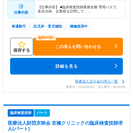
【仕事内容】 ■臨床検査技師業務全般 専用バスで、
各自治体、企業様を訪問して、…
仕事内容
車通勤可
託児所・育児補助
積極採用中
この求人を問い合わせる
保存する
詳細を見る
医療法人北斗会の求人一覧
更新日：2026/06/02 求人番号：9828260
臨床検査技師
パート
医療法人財団京映会 京橋クリニック
の臨床検査技師求
人(パート)