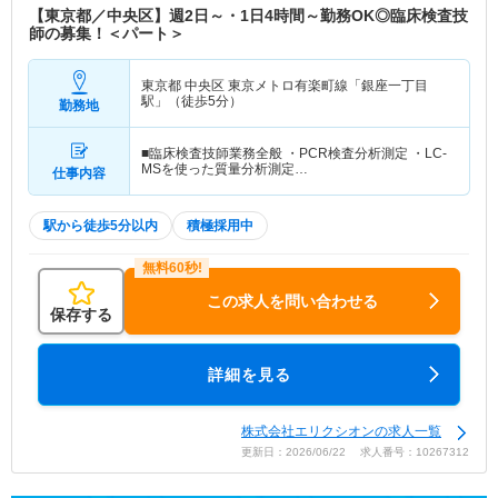
【東京都／中央区】週2日～・1日4時間～勤務OK◎臨床検査技
師の募集！＜パート＞
東京都 中央区
東京メトロ有楽町線「銀座一丁目
駅」（徒歩5分）
勤務地
■臨床検査技師業務全般 ・PCR検査分析測定 ・LC-
MSを使った質量分析測定…
仕事内容
駅から徒歩5分以内
積極採用中
この求人を問い合わせる
保存する
詳細を見る
株式会社エリクシオンの求人一覧
更新日：2026/06/22 求人番号：10267312