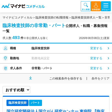
マイナビコメディカル
臨床検査技師の転職情報
臨床検査技師求人一覧
非常
臨床検査技師の非常勤・パート
公開求人・転職・募集情報
一覧
493
求人数
件
※非公開求人を除く
2026年08月08日(土)更新
職種
臨床検査技師
変更する
勤務地
勤務地未設定
変更する
求人条件
非常勤・パート
変更する
この検索条件を保存する
条件をクリア
臨床検査技師
パート
国立研究開発法人国立がん研究センター 東病院 【臨床