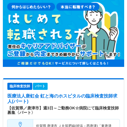
臨床検査技師
パート
医療法人唐虹会 虹と海のホスピタル
の臨床検査技師求
人(パート)
【佐賀県／唐津市】週3日～ご勤務OK☆病院にて臨床検査技師
募集〈パート〉
佐賀県 唐津市
ＪＲ筑肥線(姪浜－西唐津)「東唐津