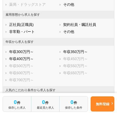
香川県
薬局・ドラッグストア
愛媛県
その他
高知県
福岡県
佐賀県
長崎県
雇用形態から求人を探す
熊本県
大分県
宮崎県
正社員(正職員)
契約社員・嘱託社員
鹿児島県
沖縄県
非常勤・パート
その他
年収から求人を探す
年収300万円～
年収350万円～
年収400万円～
年収450万円～
年収500万円～
年収550万円～
年収600万円～
年収650万円～
年収700万円～
人気のこだわり条件から求人を探す
管理職求人
駅から徒歩5分以内
0
0
0
件
件
件
無料登録
駅から徒歩10分以内
車通勤可
保存した求人
最近見た求人
保存した条件
未経験OK
新卒OK