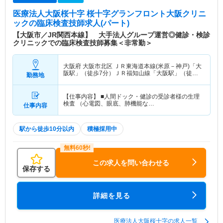
医療法人大阪桜十字 桜十字グランフロント大阪クリニ
ック
の臨床検査技師求人(パート)
【大阪市／JR関西本線】 大手法人グループ運営◎健診・検診
クリニックでの臨床検査技師募集＜非常勤＞
大阪府 大阪市北区
ＪＲ東海道本線(米原－神戸)「大
阪駅」（徒歩7分）ＪＲ福知山線「大阪駅」（徒歩7
勤務地
分） 他
【仕事内容】 ■人間ドック・健診の受診者様の生理
検査 （心電図、眼底、肺機能な…
仕事内容
駅から徒歩10分以内
積極採用中
この求人を問い合わせる
保存する
詳細を見る
医療法人大阪桜十字の求人一覧