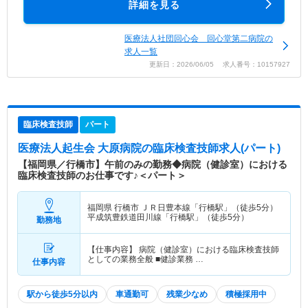
詳細を見る
医療法人社団回心会 回心堂第二病院の
求人一覧
更新日：2026/06/05 求人番号：10157927
臨床検査技師
パート
医療法人起生会 大原病院
の臨床検査技師求人(パート)
【福岡県／行橋市】午前のみの勤務◆病院（健診室）における
臨床検査技師のお仕事です♪＜パート＞
福岡県 行橋市
ＪＲ日豊本線「行橋駅」（徒歩5分）
平成筑豊鉄道田川線「行橋駅」（徒歩5分）
勤務地
【仕事内容】 病院（健診室）における臨床検査技師
としての業務全般 ■健診業務 …
仕事内容
駅から徒歩5分以内
車通勤可
残業少なめ
積極採用中