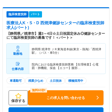
臨床検査技師
パート
医療法人K・S・D 西焼津健診センター
の臨床検査技師
求人(パート)
【静岡県／焼津市】週3～4日☆土日祝固定休み◎健診センター
にて臨床検査技師の募集です！＜パート＞
静岡県 焼津市
ＪＲ東海道本線(東京－熱海)「西焼津
駅」（バス・車5分）
勤務地
院内における臨床検査技師業務 【生理検査】心電
図・肺機能、採血 【エコー】腹部…
仕事内容
車通勤可
残業少なめ
土日祝休
積極採用中
この求人を問い合わせる
保存する