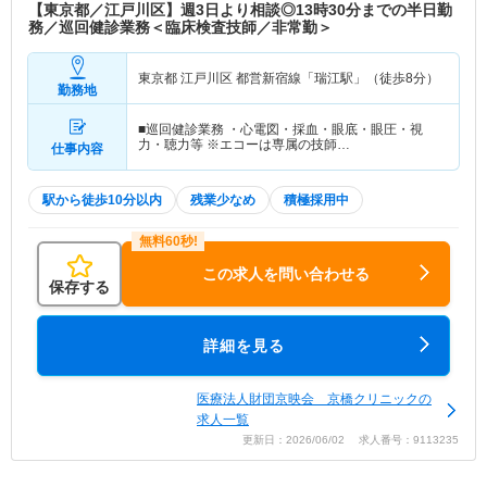
【東京都／江戸川区】週3日より相談◎13時30分までの半日勤
務／巡回健診業務＜臨床検査技師／非常勤＞
東京都 江戸川区
都営新宿線「瑞江駅」（徒歩8分）
勤務地
■巡回健診業務 ・心電図・採血・眼底・眼圧・視
力・聴力等 ※エコーは専属の技師…
仕事内容
駅から徒歩10分以内
残業少なめ
積極採用中
この求人を問い合わせる
保存する
詳細を見る
医療法人財団京映会 京橋クリニックの
求人一覧
更新日：2026/06/02 求人番号：9113235