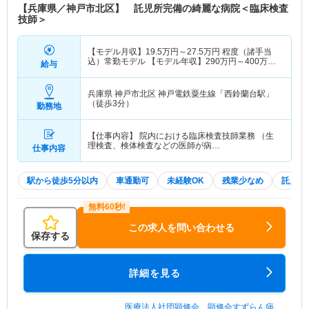
【兵庫県／神戸市北区】 託児所完備の綺麗な病院＜臨床検査
技師＞
【モデル月収】
19.5
万円～
27.5
万円
程度（諸手当
込）常勤モデル 【モデル年収】
290
万円～
400
万円
給与
程度（諸手当込）常勤モデル
兵庫県 神戸市北区
神戸電鉄粟生線「西鈴蘭台駅」
（徒歩3分）
勤務地
【仕事内容】 院内における臨床検査技師業務 （生
理検査、検体検査などの医師が病…
仕事内容
駅から徒歩5分以内
車通勤可
未経験OK
残業少なめ
託児所
この求人を問い合わせる
保存する
詳細を見る
医療法人社団顕修会 顕修会すずらん病