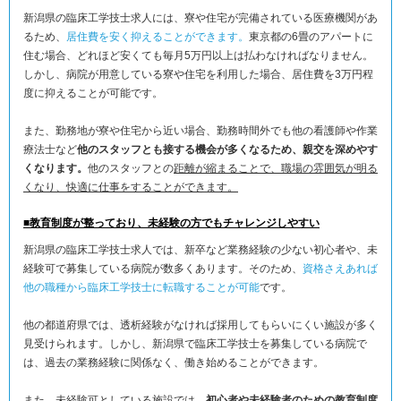
新潟県の臨床工学技士求人には、寮や住宅が完備されている医療機関があ
るため、
居住費を安く抑えることができます。
東京都の6畳のアパートに
住む場合、どれほど安くても毎月5万円以上は払わなければなりません。
しかし、病院が用意している寮や住宅を利用した場合、居住費を3万円程
度に抑えることが可能です。
また、勤務地が寮や住宅から近い場合、勤務時間外でも他の看護師や作業
療法士など
他のスタッフとも接する機会が多くなるため、親交を深めやす
くなります。
他のスタッフとの
距離が縮まることで、職場の雰囲気が明る
くなり、快適に仕事をすることができます。
■教育制度が整っており、未経験の方でもチャレンジしやすい
新潟県の臨床工学技士求人では、新卒など業務経験の少ない初心者や、未
経験可で募集している病院が数多くあります。そのため、
資格さえあれば
他の職種から臨床工学技士に転職することが可能
です。
他の都道府県では、透析経験がなければ採用してもらいにくい施設が多く
見受けられます。しかし、新潟県で臨床工学技士を募集している病院で
は、過去の業務経験に関係なく、働き始めることができます。
また、未経験可としている施設では、
初心者や未経験者のための教育制度