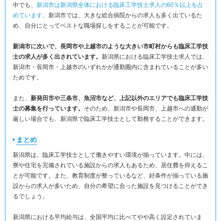
中でも、
新潟市は新潟県全体における臨床工学技士求人の60％以上を占
めています。
新潟市では、大きな総合病院からの求人も多く出ているた
め、自分にとってベストな職場探しをすることが可能です。
新潟市に次いで、長岡市や上越市のような大きい市町村からも臨床工学技
士の求人が多く出されています。
新潟県における臨床工学技士求人では、
新潟市・長岡市・上越市のいずれかが通勤圏内に含まれていることが多い
ためです。
また、
新発田市や三条市、魚沼市など、上記以外のエリアでも臨床工学技
士の募集を行っています。
そのため、新潟市や長岡市、上越市への通勤が
厳しい場合でも、新潟県で臨床工学技士として勤務することができます。
まとめ
新潟県は、臨床工学技士として働きやすい環境が揃っています。中には、
寮や住宅を完備されている施設からの求人もあるため、居住費を抑えるこ
とが可能です。また、教育制度が整っているなど、好条件が揃っている施
設からの求人が多いため、自分の希望に合った施設を見つけることができ
るでしょう。
新潟県における平均給与は、全国平均に比べてやや高く設定されていま