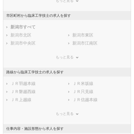
もっと見る
東京都
神奈川県
新潟県
山梨県
長野県
富山県
市区町村から臨床工学技士の求人を探す
石川県
福井県
岐阜県
静岡県
新潟市すべて
愛知県
三重県
滋賀県
新潟市北区
京都府
新潟市東区
大阪府
兵庫県
新潟市中央区
奈良県
新潟市江南区
和歌山県
鳥取県
新潟市秋葉区
島根県
新潟市南区
岡山県
もっと見る
広島県
新潟市西区
山口県
新潟市西蒲区
徳島県
香川県
市部
愛媛県
高知県
路線から臨床工学技士の求人を探す
福岡県
長岡市
佐賀県
三条市
長崎県
熊本県
柏崎市
ＪＲ羽越本線
大分県
新発田市
ＪＲ米坂線
宮崎県
鹿児島県
小千谷市
ＪＲ磐越西線
沖縄県
加茂市
ＪＲ只見線
十日町市
ＪＲ上越線
見附市
ＪＲ信越本線
村上市
ＪＲ北陸本線
燕市
ＪＲ白新線
もっと見る
糸魚川市
ＪＲ飯山線
妙高市
ＪＲ越後線
五泉市
ＪＲ大糸線(南小谷－糸魚川)
上越市
ＪＲ弥彦線
仕事内容・施設形態から求人を探す
阿賀野市
北越急行ほくほく線
佐渡市
えちごトキめき鉄道(日本海