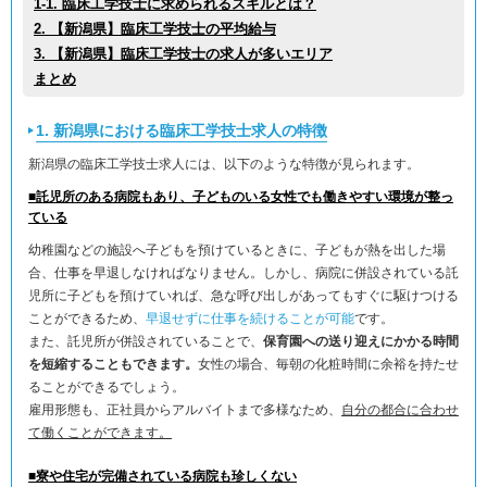
1-1. 臨床工学技士に求められるスキルとは？
2. 【新潟県】臨床工学技士の平均給与
3. 【新潟県】臨床工学技士の求人が多いエリア
まとめ
1. 新潟県における臨床工学技士求人の特徴
新潟県の臨床工学技士求人には、以下のような特徴が見られます。
■託児所のある病院もあり、子どものいる女性でも働きやすい環境が整っ
ている
幼稚園などの施設へ子どもを預けているときに、子どもが熱を出した場
合、仕事を早退しなければなりません。しかし、病院に併設されている託
児所に子どもを預けていれば、急な呼び出しがあってもすぐに駆けつける
ことができるため、
早退せずに仕事を続けることが可能
です。
また、託児所が併設されていることで、
保育園への送り迎えにかかる時間
を短縮することもできます。
女性の場合、毎朝の化粧時間に余裕を持たせ
ることができるでしょう。
雇用形態も、正社員からアルバイトまで多様なため、
自分の都合に合わせ
て働くことができます。
■寮や住宅が完備されている病院も珍しくない