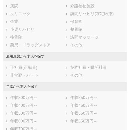
ひすいライン)
魚沼市
病院
南魚沼市
介護福祉施設
えちごトキめき鉄道(妙高は
胎内市
クリニック
北蒲原郡聖籠町
訪問リハビリ(在宅医療)
ねうまライン)
西蒲原郡弥彦村
企業
南蒲原郡田上町
保育園
東蒲原郡阿賀町
小児リハビリ
三島郡出雲崎町
整骨院
南魚沼郡湯沢町
接骨院
中魚沼郡津南町
訪問マッサージ
刈羽郡刈羽村
薬局・ドラッグストア
岩船郡関川村
その他
岩船郡粟島浦村
雇用形態から求人を探す
正社員(正職員)
契約社員・嘱託社員
非常勤・パート
その他
年収から求人を探す
年収300万円～
年収350万円～
年収400万円～
年収450万円～
年収500万円～
年収550万円～
年収600万円～
年収650万円～
年収700万円～