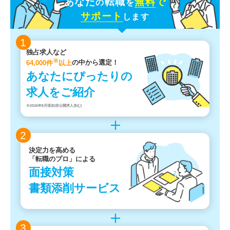
あなた
転職
無料
で
の
を
サポート
します
1
独占求人など
※
64,000件
以上
の中から選定！
あなたにぴったりの
求人をご紹介
※2026年8月現在(非公開求人含む)
2
決定力を高める
「転職のプロ」による
面接対策
書類添削サービス
3