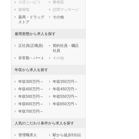
小児リハビリ
整骨院
鳥取県
島根県
岡山県
接骨院
訪問マッサージ
広島県
山口県
徳島県
薬局・ドラッグ
その他
香川県
愛媛県
高知県
ストア
福岡県
佐賀県
長崎県
雇用形態から求人を探す
熊本県
大分県
宮崎県
鹿児島県
沖縄県
正社員(正職員)
契約社員・嘱託
社員
非常勤・パート
その他
年収から求人を探す
年収300万円～
年収350万円～
年収400万円～
年収450万円～
年収500万円～
年収550万円～
年収600万円～
年収650万円～
年収700万円～
人気のこだわり条件から求人を探す
管理職求人
駅から徒歩5分以