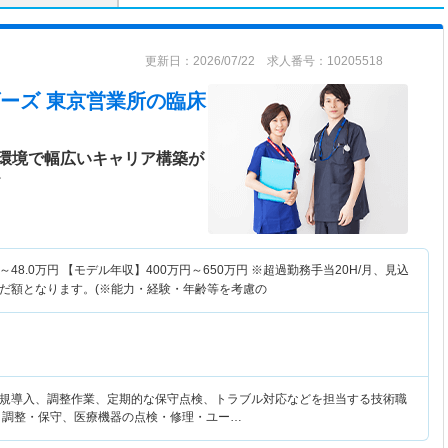
更新日：2026/07/22 求人番号：10205518
ーズ 東京営業所
の臨床
環境で幅広いキャリア構築が
＞
～
48.0
万円
【モデル年収】
400
万円～
650
万円
※超過勤務手当20H/月、見込
だ額となります。(※能力・経験・年齢等を考慮の
規導入、調整作業、定期的な保守点検、トラブル対応などを担当する技術職
・調整・保守、医療機器の点検・修理・ユー…