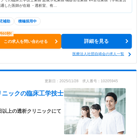
クでの臨床工学技士業務 血液浄化業務 機器管理業務 VA管理業務（手術室含
精通した医師が在籍 ・透析室、有…
児補助
積極採用中
詳細を見る
この求人を問い合わせる
医療法人社団自靖会の求人一覧
更新日：2025/11/28 求人番号：10205945
リニック
の臨床工学技士
0日以上の透析クリニックにて