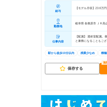
【モデル月収】
23.6
万円
給与
岐阜県 各務原市
ＪＲ高
勤務地
【配属】 透析室配属。
と兼務になることもござ
仕事内容
駅から徒歩10分以内
残業少なめ
積極
保存する