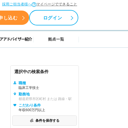
採用ご担当者様へ
マイページでできること
申し込む
ログイン
援情報
キャリアアドバイザー紹介
拠点一覧
選択中の検索条件
職種
臨床工学技士
勤務地
都道府県市区町村 または 路線・駅
こだわり条件
年収600万円以上
条件を保存する