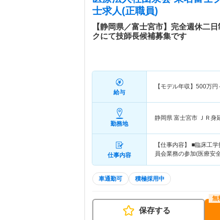
士求人(正職員)
【静岡県／富士宮市】完全週休二日
クにて技師長候補募集です
【モデル年収】
500
万円
給与
静岡県 富士宮市
ＪＲ身
勤務地
【仕事内容】 ■臨床工
員会業務の参加(医療安全
仕事内容
車通勤可
積極採用中
保存する