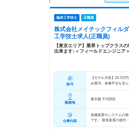
臨床工学技士
正職員
株式会社メイテックフィルダ
工学技士求人(正職員)
【東京エリア】業界トップクラスの
出来ます♪＜フィールドエンジニア
【モデル月収】
20.3
万円
み賞与、各種手当を含ん
給与
東京都 千代田区
勤務地
各種装置やシステムの新
です。 製造装置の据付
仕事内容