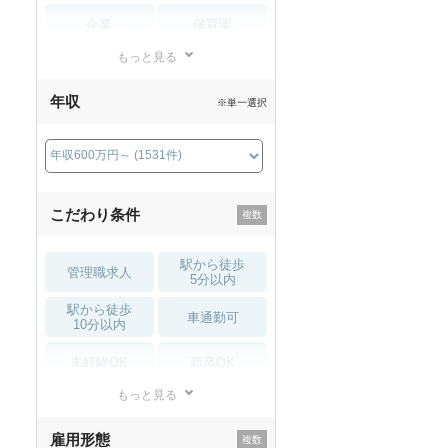
企業
保育園
もっと見る
小児リハビリ
整骨院
年収
※単一選択
接骨院
訪問マッサージ
薬局・
その他
ドラッグストア
こだわり条件
駅から徒歩
管理職求人
5分以内
駅から徒歩
車通勤可
10分以内
未経験OK
新卒OK
もっと見る
残業少なめ
寮・借り上げ
雇用形態
託児所・