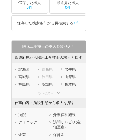
保存した求人
最近見た求人
0件
0件
保存した検索条件から再検索する
0件
臨床工学技士の求人を絞り込む
都道府県から臨床工学技士の求人を探す
北海道
青森県
岩手県
宮城県
秋田県
山形県
福島県
茨城県
栃木県
群馬県
埼玉県
千葉県
もっと見る
東京都
神奈川県
新潟県
仕事内容・施設形態から求人を探す
山梨県
長野県
富山県
石川県
福井県
岐阜県
病院
介護福祉施設
静岡県
愛知県
三重県
クリニック
訪問リハビリ(在
宅医療)
滋賀県
京都府
大阪府
企業
保育園
兵庫県
奈良県
和歌山県