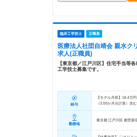
臨床工学技士
正職員
医療法人社団自靖会 親水ク
求人(正職員)
【東京都／江戸川区】住宅手当等各
工学技士募集です。
【モデル月収】
18.4
万円
（3.00か月分計算）含む
給与
東京都 江戸川区
都営新
勤務地