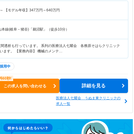
～
【モデル年収】
347
万円～
640
万円
山本線(岐阜－猪谷)「鵜沼駅」（徒歩10分）
夜間透析も行っています。 系列の医療法人七耀会 各務原そはらクリニック
います。 【業務内容】 機械のメンテ…
採用中
詳細を見る
この求人を問い合わせる
医療法人七耀会 うぬま東クリニックの
求人一覧