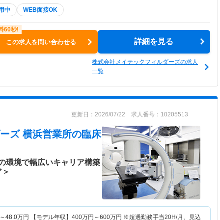
用中
WEB面接OK
詳細を見る
この求人を問い合わせる
株式会社メイテックフィルダーズの求人
一覧
更新日：2026/07/22 求人番号：10205513
ーズ 横浜営業所
の臨床
の環境で幅広いキャリア構築
ア＞
～
48.0
万円
【モデル年収】
400
万円～
600
万円
※超過勤務手当20H/月、見込