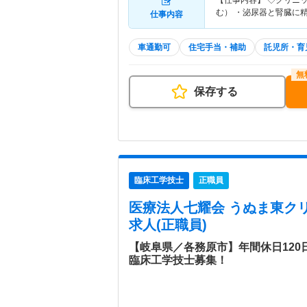
【仕事内容】 ◇クリニッ
む） ・泌尿器と腎臓に
仕事内容
車通勤可
住宅手当・補助
託児所・育
保存する
臨床工学技士
正職員
医療法人七耀会 うぬま東ク
求人(正職員)
【岐阜県／各務原市】年間休日12
臨床工学技士募集！