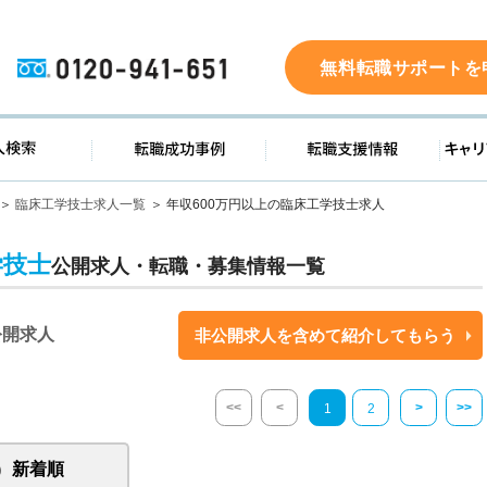
0120-941-651
無料転職サポートを
ド
求人検索
転職成功事例
転職支
臨床工学技士求人一覧
年収600万円以上の臨床工学技士求人
学技士
公開求人・転職・募集情報一覧
公開求人
非公開求人を含めて紹介してもらう
<<
<
>
>>
1
2
新着順