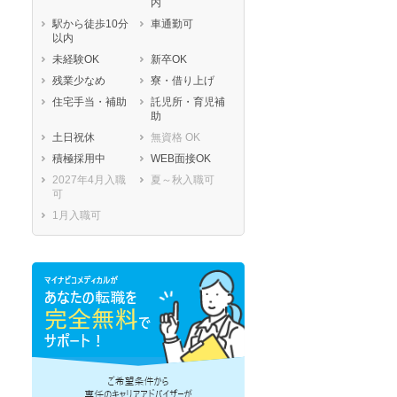
内
駅から徒歩10分
車通勤可
以内
未経験OK
新卒OK
残業少なめ
寮・借り上げ
住宅手当・補助
託児所・育児補
助
土日祝休
無資格 OK
積極採用中
WEB面接OK
2027年4月入職
夏～秋入職可
可
1月入職可