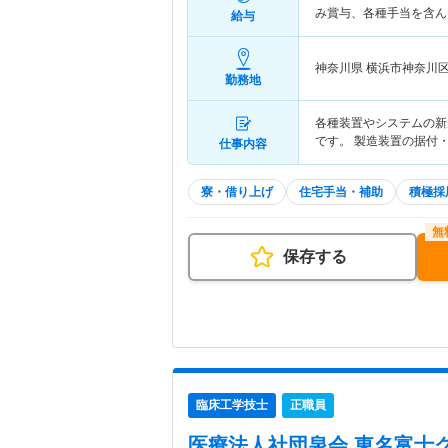
み賞与、各種手当を含ん
給与
神奈川県 横浜市神奈川
勤務地
各種装置やシステムの新
です。 製造装置の据付
仕事内容
寮・借り上げ
住宅手当・補助
積極採
保存する
臨床工学技士
正職員
医療法人社団泉会 東名富士