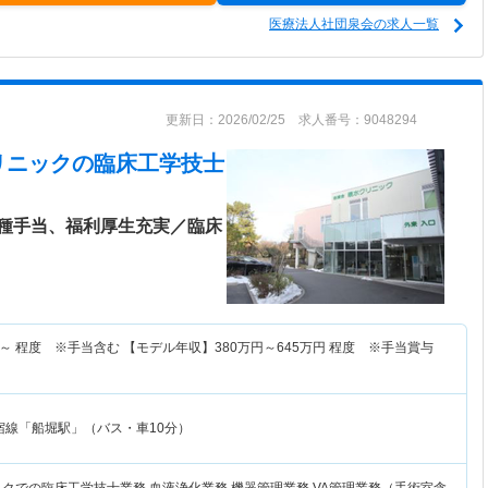
医療法人社団泉会の求人一覧
更新日：2026/02/25 求人番号：9048294
リニック
の臨床工学技士
種手当、福利厚生充実／臨床
～
程度 ※手当含む 【モデル年収】
380
万円～
645
万円
程度 ※手当賞与
宿線「船堀駅」（バス・車10分）