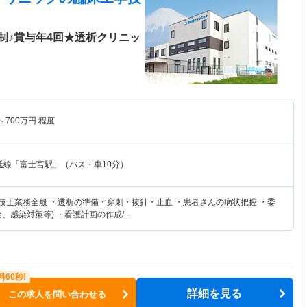
制♪賞与年4回★透析クリニッ
～
700
万円
程度
延線「富士宮駅」（バス・車10分）
学技士業務全般 ・透析の準備・穿刺・抜針・止血 ・患者さんの病状把握 ・委
、感染対策等) ・看護計画の作成/…
詳細を見る
この求人を問い合わせる