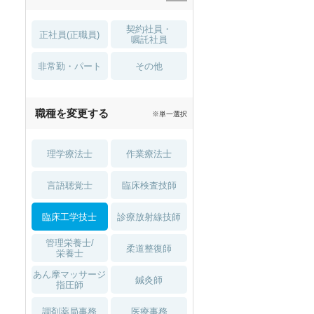
住宅手当・補助
育児補助
契約社員・
正社員(正職員)
土日祝休
無資格 OK
嘱託社員
非常勤・パート
積極採用中
WEB面接OK
その他
2027年4月入職可
夏～秋入職可
職種を変更する
※単一選択
1月入職可
理学療法士
作業療法士
言語聴覚士
臨床検査技師
臨床工学技士
診療放射線技師
管理栄養士/
柔道整復師
栄養士
あん摩マッサージ
鍼灸師
指圧師
調剤薬局事務
医療事務