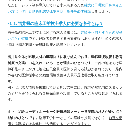
ただし、シフト制を導入している求人もあるため
確実に日曜祝日を休みた
い方は、休日と勤務形態や仕事内容、条件を必ず確認
しましょう。
1-1. 福井県の臨床工学技士求人に必要な条件とは？
福井県の臨床工学技士に関する求人情報には、
経験を不問とするものが多
いことが特徴
です。経験者を優遇する医療施設もありますが、多くの求人
情報で経験不問・未経験歓迎と記載されています。
福井県全体が
医療人材の離職防止に取り組んでおり、勤務環境改善や教育
制度の充実に力を入れていることが理由のひとつです。
一部の地域では医
師不足をきっかけに地域住民全員で医師を育てる試みがされており、県内
の各地で
医療従事者の勤務環境改善や人員不足改善に取り組まれていま
す。
例えば、求人情報を掲載している施設の中には、
院内や敷地内にスタッフ
の子どもを預けられる専用保育園を設置しているところが複数あげられま
す。
また、
治験コーディネーターや医療機器メーカー営業職の求人が多い点も
理由のひとつです。
臨床工学技士としての経験や技能ではなく、
知識を活
用する職場では未経験でも活躍することができます。