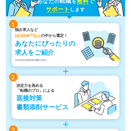
あなた
転職
無料
で
の
を
サポート
します
1
独占求人など
※
64,000件
以上
の中から選定！
あなたにぴったりの
求人をご紹介
※2026年8月現在(非公開求人含む)
2
決定力を高める
「転職のプロ」による
面接対策
書類添削サービス
3