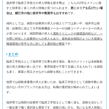
福井県で臨床工学技士の求人情報を探す際は、こちらの2市をメインに探
すと効率良く多くの求人情報が見つけられます。
更にエリアを広げたい場
合は、鯖江市の他に坂井市や敦賀市もおすすめ
です。
傾向としては、病院や診療所の求人が他エリアでは多い中、福井市は病
院・診療所に加えて大手医療機器メーカーや治験コーディネーターの求人
が見つかります。病院関連の求人も
透析クリニックや循環器内科など、一
分野に特化した診療所からの求人もあり、基幹総合病院のように大規模な
職場環境が苦手な方に対しても選択肢が豊富
です。
まとめ
臨床工学技士として福井県で仕事を探す場合、最大のメリットは未経験歓
迎の求人情報が多い点です。教育制度や子育て支援に力を入れている病院
も多く、家庭と両立させながら経験を積むことができます。
他県では経験者優遇の求人が多いため、臨床工学技士として経験年数に自
信のない方やブランクのある方は、転職の選択肢が狭められてしまいま
す。
福井県では病院や診療所で臨床工学技士として働く道も、資格を活かして
一般企業で働く選択肢も豊富です。経験の浅い方も、気になる求人情報に