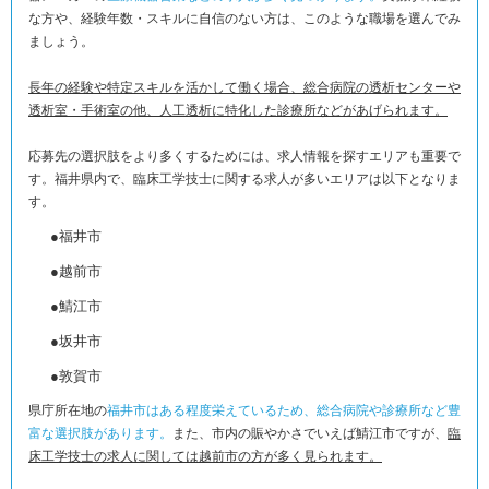
な方や、経験年数・スキルに自信のない方は、このような職場を選んでみ
ましょう。
長年の経験や特定スキルを活かして働く場合、総合病院の透析センターや
透析室・手術室の他、人工透析に特化した診療所などがあげられます。
応募先の選択肢をより多くするためには、求人情報を探すエリアも重要で
す。福井県内で、臨床工学技士に関する求人が多いエリアは以下となりま
す。
●福井市
●越前市
●鯖江市
●坂井市
●敦賀市
県庁所在地の
福井市はある程度栄えているため、総合病院や診療所など豊
富な選択肢があります。
また、市内の賑やかさでいえば鯖江市ですが、
臨
床工学技士の求人に関しては越前市の方が多く見られます。