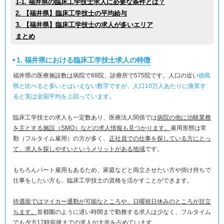
1-1. 福井県の臨床工学技士求人に必要な条件とは？
2. 【福井県】臨床工学技士の平均給与
3. 【福井県】臨床工学技士の求人が多いエリア
まとめ
1. 福井県における臨床工学技士求人の特徴
福井県の医療施設数は病院で68院、診療所で575院です。人口の近い
徳島
県と比べると多いとはいえない数字ですが、人口10万人あたりに換算す
ると実は全国平均を上回っています。
臨床工学技士の求人も一定数あり、医療法人関係では
病院の他に治験業務
を主とする施設（SMO）などの求人情報も見つかります。
雇用形態は常
勤（フルタイム雇用）の方が多く、
正社員での仕事を探している方にとっ
て、求人を探しやすいというメリットがある地域
です。
もちろんパート雇用もあるため、家庭などと両立させたい方や掛け持ちで
仕事をしたい方も、臨床工学技士の資格を活かすことができます。
待遇面ではマイカー通勤が可能なところや、日曜祝日休みのところが目立
ちます。
首都圏のように遅い時間まで勤務する求人は少なく、フルタイム
でも夕方17時前後までの求人が大半を占めています。