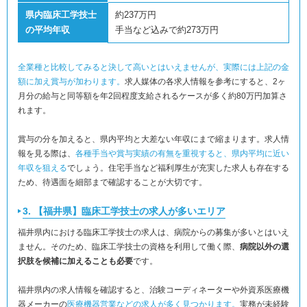
県内臨床工学技士
約237万円
の平均年収
手当など込みで約273万円
全業種と比較してみると決して高いとはいえませんが、実際には上記の金
額に加え賞与が加わります。
求人媒体の各求人情報を参考にすると、2ヶ
月分の給与と同等額を年2回程度支給されるケースが多く約80万円加算さ
れます。
賞与の分を加えると、県内平均と大差ない年収にまで縮まります。求人情
報を見る際は、
各種手当や賞与実績の有無を重視すると、県内平均に近い
年収を狙える
でしょう。住宅手当など福利厚生が充実した求人も存在する
ため、待遇面を細部まで確認することが大切です。
3. 【福井県】臨床工学技士の求人が多いエリア
福井県内における臨床工学技士の求人は、病院からの募集が多いとはいえ
ません。そのため、臨床工学技士の資格を利用して働く際、
病院以外の選
択肢を候補に加えることも必要
です。
福井県内の求人情報を確認すると、治験コーディネーターや外資系医療機
器メーカーの
医療機器営業などの求人が多く見つかります。
実務が未経験