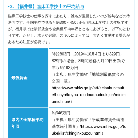
2. 【福井県】臨床工学技士の平均給与
臨床工学技士の仕事を探すにあたり、誰もが重視したいのが給与などの待
遇面です。
全国平均で見ると約300～450万円が臨床工学技士の年収
です
が、福井県では最低賃金や全業種平均年収とともにあげると、以下のとお
りです。ただし、求人や経験、スキルによっては、大きく変動する場合が
あるため注意が必要です。
時給803円（2019年10月4日より829円）
829円の場合、8時間勤務の月20日出勤で
年収約192万円
（出典：厚生労働省「地域別最低賃金の
最低賃金
全国一覧」
https://www.mhlw.go.jp/stf/seisakunitsuit
e/bunya/koyou_roudou/roudoukijun/minim
umichiran/
）
約346万円
県内の全業種平均
（出典：厚生労働省「平成30年賃金構造
年収
基本統計調査」/
https://www.mhlw.go.jp/to
ukei/list/chinginkouzou.html
）