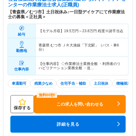
ンター
の作業療法士求人(正職員)
【青森県／むつ市】土日祝休み♪一日型デイケアにて作業療法
士の募集＜正社員＞
【モデル月収】
19.5
万円～
23.8
万円
程度※諸手当込
給与
青森県 むつ市
ＪＲ大湊線「下北駅」（バス・車6
分）
勤務地
【仕事内容】 ◇作業療法士業務全般 ・利用者のリ
ハビリテーション業務全般 ・送…
仕事内容
車通勤可
残業少なめ
住宅手当・補助
土日祝休
積極採用中
この求人を問い合わせる
保存する
詳細を見る