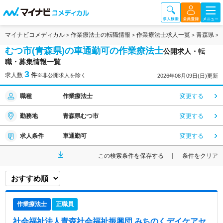
マイナビコメディカル
作業療法士の転職情報
作業療法士求人一覧
青森県
むつ市(青森県)の車通勤可の作業療法士
公開求人・転
職・募集情報一覧
3
求人数
件
※非公開求人を除く
2026年08月09日(日)更新
職種
作業療法士
変更する
勤務地
青森県むつ市
変更する
求人条件
車通勤可
変更する
この検索条件を保存する
条件をクリア
作業療法士
正職員
社会福祉法人青森社会福祉振興団 みちのくデイケアセ