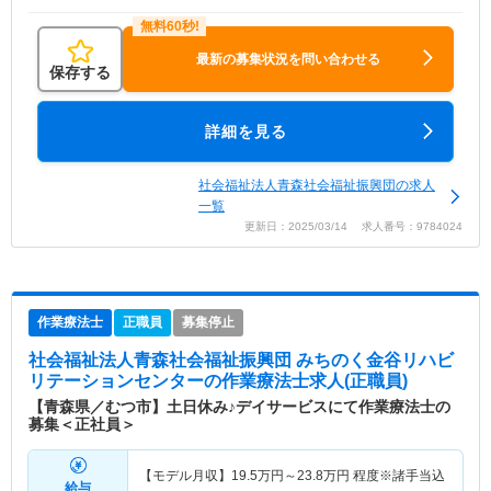
最新の募集状況を問い合わせる
保存する
詳細を見る
社会福祉法人青森社会福祉振興団の求人
一覧
更新日：2025/03/14 求人番号：9784024
作業療法士
正職員
募集停止
社会福祉法人青森社会福祉振興団 みちのく金谷リハビ
リテーションセンター
の作業療法士求人(正職員)
【青森県／むつ市】土日休み♪デイサービスにて作業療法士の
募集＜正社員＞
【モデル月収】
19.5
万円～
23.8
万円
程度※諸手当込
給与