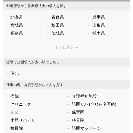
都道府県から作業療法士の求人を探す
北海道
青森県
岩手県
宮城県
秋田県
山形県
福島県
茨城県
栃木県
群馬県
埼玉県
千葉県
もっと見る
東京都
神奈川県
新潟県
山梨県
長野県
富山県
近隣で公開求人が多い駅はこちら
石川県
福井県
岐阜県
静岡県
下北
愛知県
三重県
滋賀県
京都府
大阪府
仕事内容・施設形態から求人を探す
兵庫県
奈良県
和歌山県
病院
介護福祉施設
鳥取県
島根県
岡山県
クリニック
訪問リハビリ(在宅医療)
広島県
山口県
徳島県
企業
保育園
香川県
愛媛県
高知県
小児リハビリ
整骨院
福岡県
佐賀県
長崎県
接骨院
訪問マッサージ
熊本県
大分県
宮崎県