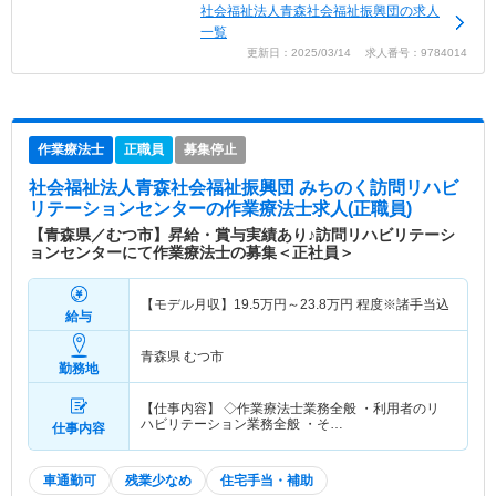
社会福祉法人青森社会福祉振興団の求人
一覧
更新日：2025/03/14 求人番号：9784014
作業療法士
正職員
募集停止
社会福祉法人青森社会福祉振興団 みちのく訪問リハビ
リテーションセンター
の作業療法士求人(正職員)
【青森県／むつ市】昇給・賞与実績あり♪訪問リハビリテーシ
ョンセンターにて作業療法士の募集＜正社員＞
【モデル月収】
19.5
万円～
23.8
万円
程度※諸手当込
給与
青森県 むつ市
勤務地
【仕事内容】 ◇作業療法士業務全般 ・利用者のリ
ハビリテーション業務全般 ・そ…
仕事内容
車通勤可
残業少なめ
住宅手当・補助