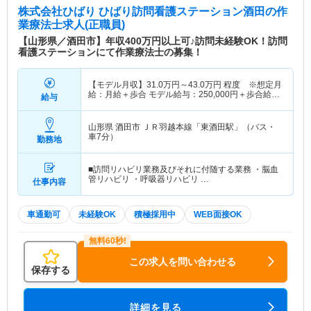
株式会社ひばり ひばり訪問看護ステーション酒田
の作
業療法士求人(正職員)
【山形県／酒田市】年収400万円以上可♪訪問未経験OK！訪問
看護ステーションにて作業療法士の募集！
【モデル月収】
31.0
万円～
43.0
万円
程度 ※想定月
給：月給＋歩合 モデル給与：250,000円＋歩合給
給与
117,000円＝367,000円 【モデル年収】
372
万円～
516
万円
想定月給×12ヶ月
山形県 酒田市
ＪＲ羽越本線「東酒田駅」（バス・
車7分）
勤務地
■訪問リハビリ業務及びそれに付随する業務 ・脳血
管リハビリ ・呼吸器リハビリ …
仕事内容
車通勤可
未経験OK
積極採用中
WEB面接OK
この求人を問い合わせる
保存する
詳細を見る