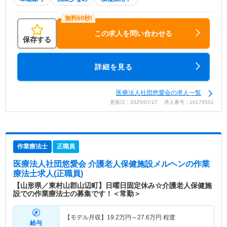
この求人を問い合わせる
保存する
詳細を見る
医療法人社団悠愛会の求人一覧
更新日：2025/07/17 求人番号：10176501
作業療法士
正職員
医療法人社団悠愛会 介護老人保健施設メルヘン
の作業
療法士求人(正職員)
【山形県／東村山郡山辺町】日曜日固定休み☆介護老人保健施
設での作業療法士の募集です！＜常勤＞
【モデル月収】
19.2
万円～
27.6
万円
程度
給与