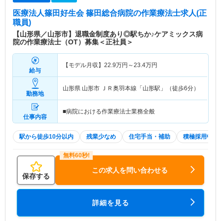
医療法人篠田好生会 篠田総合病院
の作業療法士求人(正
職員)
【山形県／山形市】退職金制度あり◎駅ちか♪ケアミックス病
院の作業療法士（OT）募集＜正社員＞
【モデル月収】
22.9
万円～
23.4
万円
給与
山形県 山形市
ＪＲ奥羽本線「山形駅」（徒歩6分）
勤務地
■病院における作業療法士業務全般
仕事内容
駅から徒歩10分以内
残業少なめ
住宅手当・補助
積極採用中
この求人を問い合わせる
保存する
詳細を見る