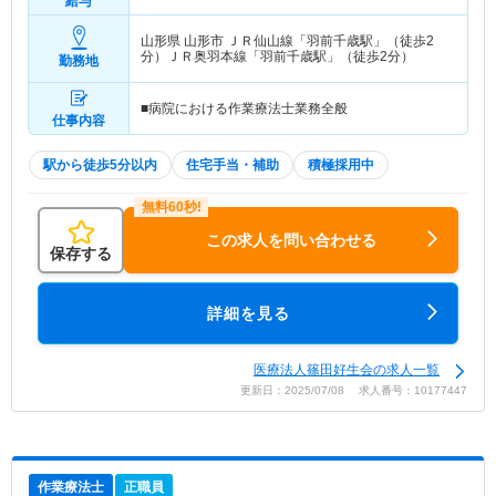
給与
山形県 山形市
ＪＲ仙山線「羽前千歳駅」（徒歩2
分）ＪＲ奥羽本線「羽前千歳駅」（徒歩2分）
勤務地
■病院における作業療法士業務全般
仕事内容
駅から徒歩5分以内
住宅手当・補助
積極採用中
この求人を問い合わせる
保存する
詳細を見る
医療法人篠田好生会の求人一覧
更新日：2025/07/08 求人番号：10177447
作業療法士
正職員