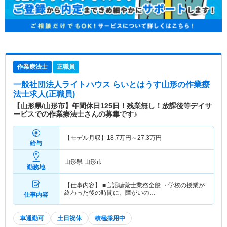
作業療法士
正職員
一般社団法人ライトハウス らいとはうす山形
の作業療
法士求人(正職員)
【山形県/山形市】年間休日125日！残業無し！放課後等デイサ
ービスでの作業療法士さんの募集です♪
【モデル月収】
18.7
万円～
27.3
万円
給与
山形県 山形市
勤務地
【仕事内容】 ■言語聴覚士業務全般 ・学校の授業が
終わった後の時間に、障がいの…
仕事内容
車通勤可
土日祝休
積極採用中