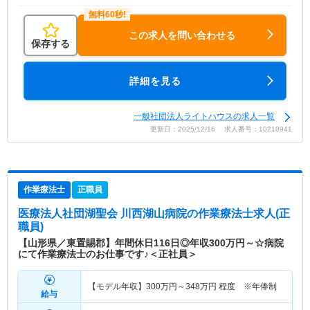
この求人を問い合わせる
保存する
詳細を見る
一般社団法人ライトハウスの求人一覧
更新日：2025/12/16 求人番号：10210941
作業療法士
正職員
医療法人社団湖聖会 川西湖山病院
の作業療法士求人(正
職員)
【山形県／東置賜郡】年間休日116日◎年収300万円～☆病院
にて作業療法士のお仕事です♪＜正社員＞
【モデル年収】
300
万円～
348
万円
程度 ※年俸制
給与