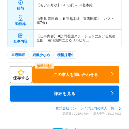
【モデル月収】
19.0
万円～
※基本給
給与
山形県 酒田市
ＪＲ羽越本線「東酒田駅」（バス・
車7分）
勤務地
【仕事内容】 ■訪問看護ステーションにおける業務
全般 ・在宅訪問によるリハビリ…
仕事内容
車通勤可
残業少なめ
積極採用中
この求人を問い合わせる
保存する
詳細を見る
株式会社ワン・ライフ庄内の求人一覧
更新日：2025/07/04 求人番号：10177025