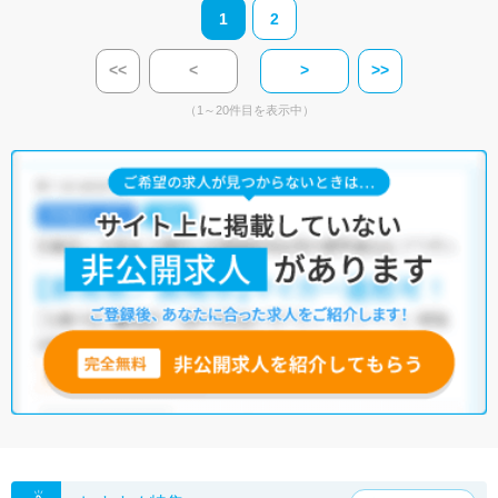
1
2
<<
<
>
>>
（1～20件目を表示中）