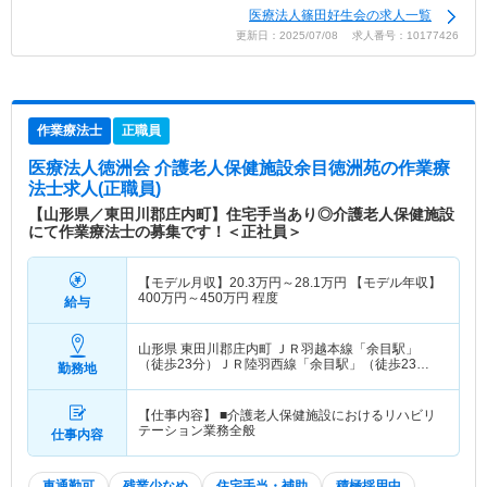
医療法人篠田好生会の求人一覧
更新日：2025/07/08 求人番号：10177426
作業療法士
正職員
医療法人徳洲会 介護老人保健施設余目徳洲苑
の作業療
法士求人(正職員)
【山形県／東田川郡庄内町】住宅手当あり◎介護老人保健施設
にて作業療法士の募集です！＜正社員＞
【モデル月収】
20.3
万円～
28.1
万円
【モデル年収】
400
万円～
450
万円
程度
給与
山形県 東田川郡庄内町
ＪＲ羽越本線「余目駅」
（徒歩23分）ＪＲ陸羽西線「余目駅」（徒歩23
勤務地
分）
【仕事内容】 ■介護老人保健施設におけるリハビリ
テーション業務全般
仕事内容
車通勤可
残業少なめ
住宅手当・補助
積極採用中