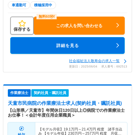
車通勤可
積極採用中
この求人を問い合わせる
保存する
詳細を見る
社会福祉法人敬寿会の求人一覧
更新日：2025/06/04 求人番号：692513
作業療法士
契約社員・嘱託社員
天童市民病院
の作業療法士求人(契約社員・嘱託社員)
【山形県／天童市】年間休日120日以上◎病院での作業療法士
お仕事！＜会計年度任用企業職員＞
【モデル月収】
19.1
万円～
21.4
万円
程度 諸手当込
み 【モデル年収】
230
万円～
257
万円
程度 月収
給与