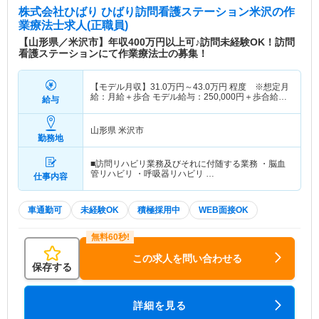
株式会社ひばり ひばり訪問看護ステーション米沢
の作
業療法士求人(正職員)
【山形県／米沢市】年収400万円以上可♪訪問未経験OK！訪問
看護ステーションにて作業療法士の募集！
【モデル月収】
31.0
万円～
43.0
万円
程度 ※想定月
給：月給＋歩合 モデル給与：250,000円＋歩合給
給与
117,000円＝367,000円 【モデル年収】
372
万円～
516
万円
想定月給×12ヶ月
山形県 米沢市
勤務地
■訪問リハビリ業務及びそれに付随する業務 ・脳血
管リハビリ ・呼吸器リハビリ …
仕事内容
車通勤可
未経験OK
積極採用中
WEB面接OK
この求人を問い合わせる
保存する
詳細を見る