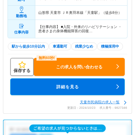
×12ヶ月分 ※期末手当別
山形県 天童市
ＪＲ奥羽本線「天童駅」（徒歩8分）
勤務地
【仕事内容】 ■入院・外来のリハビリテーション ・
患者さまの身体機能障害の回復…
仕事内容
駅から徒歩10分以内
車通勤可
残業少なめ
積極採用中
この求人を問い合わせる
保存する
詳細を見る
天童市民病院の求人一覧
更新日：2024/10/23 求人番号：9827346