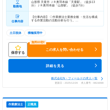
山形県 天童市
ＪＲ奥羽本線「天童駅」（徒歩13
分）ＪＲ奥羽本線「山形駅」（徒歩7分）
勤務地
【仕事内容】 ◇作業療法士業務全般 ・生活を構成
する作業活動の活動分析を行う。…
仕事内容
土日祝休
積極採用中
この求人を問い合わせる
保存する
詳細を見る
株式会社N・フィールドの求人一覧
更新日：2025/12/26 求人番号：9824898
作業療法士
正職員