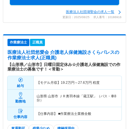
医療法人社団湖聖会の求人一覧
更新日：2025/08/25 求人番号：10186916
作業療法士
正職員
医療法人社団悠愛会 介護老人保健施設さくらパレス
の
作業療法士求人(正職員)
【山形県／山形市】日曜日固定休み☆介護老人保健施設での作
業療法士の募集です！＜常勤＞
【モデル月収】
19.2
万円～
27.6
万円
程度
給与
山形県 山形市
ＪＲ奥羽本線「蔵王駅」（バス・車8
分）
勤務地
【仕事内容】 ■作業療法士業務全般
仕事内容
車通勤可
残業少なめ
積極採用中