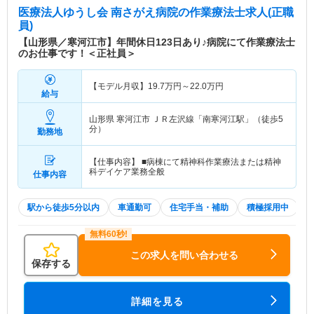
医療法人ゆうし会 南さがえ病院
の作業療法士求人(正職
員)
【山形県／寒河江市】年間休日123日あり♪病院にて作業療法士
のお仕事です！＜正社員＞
【モデル月収】
19.7
万円～
22.0
万円
給与
山形県 寒河江市
ＪＲ左沢線「南寒河江駅」（徒歩5
分）
勤務地
【仕事内容】 ■病棟にて精神科作業療法または精神
科デイケア業務全般
仕事内容
駅から徒歩5分以内
車通勤可
住宅手当・補助
積極採用中
この求人を問い合わせる
保存する
詳細を見る