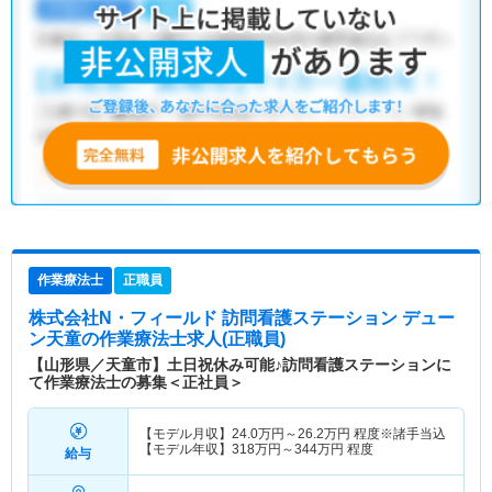
作業療法士
正職員
株式会社N・フィールド 訪問看護ステーション デュー
ン天童
の作業療法士求人(正職員)
【山形県／天童市】土日祝休み可能♪訪問看護ステーションに
て作業療法士の募集＜正社員＞
【モデル月収】
24.0
万円～
26.2
万円
程度※諸手当込
【モデル年収】
318
万円～
344
万円
程度
給与