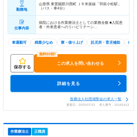
山形県 東置賜郡川西町
ＪＲ米坂線「羽前小松駅」
（バス・車4分）
勤務地
病院における作業療法士としての業務全般 ■入院患
者・外来患者へのリハビリテーシ…
仕事内容
車通勤可
残業少なめ
寮・借り上げ
託児所・育児補助
積極
この求人を問い合わせる
保存する
詳細を見る
医療法人社団湖聖会の求人一覧
更新日：2025/07/23 求人番号：10181413
作業療法士
正職員