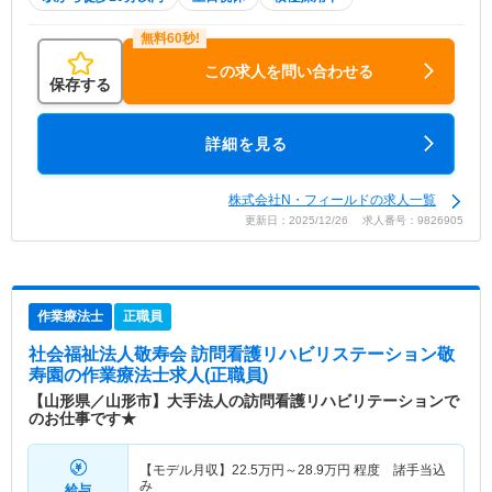
この求人を問い合わせる
保存する
詳細を見る
株式会社N・フィールドの求人一覧
更新日：2025/12/26 求人番号：9826905
作業療法士
正職員
社会福祉法人敬寿会 訪問看護リハビリステーション敬
寿園
の作業療法士求人(正職員)
【山形県／山形市】大手法人の訪問看護リハビリテーションで
のお仕事です★
【モデル月収】
22.5
万円～
28.9
万円
程度 諸手当込
み
給与