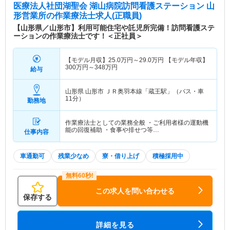
医療法人社団湖聖会 湖山病院訪問看護ステーション 山
形営業所
の作業療法士求人(正職員)
【山形県／山形市】利用可能住宅や託児所完備！訪問看護ステ
ーションの作業療法士です！＜正社員＞
【モデル月収】
25.0
万円～
29.0
万円
【モデル年収】
300
万円～
348
万円
給与
山形県 山形市
ＪＲ奥羽本線「蔵王駅」（バス・車
11分）
勤務地
作業療法士としての業務全般 ・ご利用者様の運動機
能の回復補助 ・食事や排せつ等…
仕事内容
車通勤可
残業少なめ
寮・借り上げ
積極採用中
この求人を問い合わせる
保存する
詳細を見る