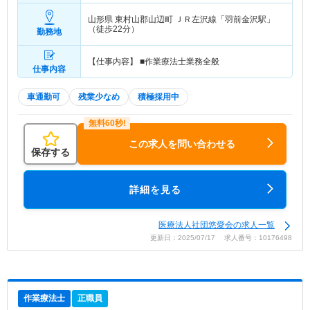
山形県 東村山郡山辺町
ＪＲ左沢線「羽前金沢駅」
（徒歩22分）
勤務地
【仕事内容】 ■作業療法士業務全般
仕事内容
車通勤可
残業少なめ
積極採用中
この求人を問い合わせる
保存する
詳細を見る
医療法人社団悠愛会の求人一覧
更新日：2025/07/17 求人番号：10176498
作業療法士
正職員