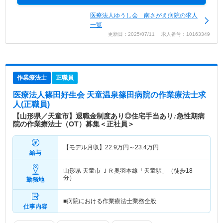
医療法人ゆうし会 南さがえ病院の求人
一覧
更新日：2025/07/11 求人番号：10163349
作業療法士
正職員
医療法人篠田好生会 天童温泉篠田病院
の作業療法士求
人(正職員)
【山形県／天童市】退職金制度あり◎住宅手当あり♪急性期病
院の作業療法士（OT）募集＜正社員＞
【モデル月収】
22.9
万円～
23.4
万円
給与
山形県 天童市
ＪＲ奥羽本線「天童駅」（徒歩18
分）
勤務地
■病院における作業療法士業務全般
仕事内容