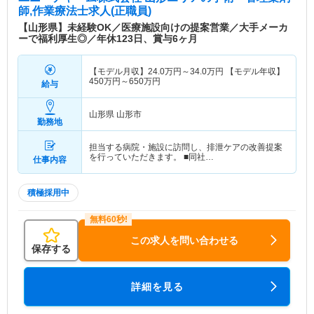
師,作業療法士求人(正職員)
【山形県】未経験OK／医療施設向けの提案営業／大手メーカ
ーで福利厚生◎／年休123日、賞与6ヶ月
【モデル月収】
24.0
万円～
34.0
万円
【モデル年収】
450
万円～
650
万円
給与
山形県 山形市
勤務地
担当する病院・施設に訪問し、排泄ケアの改善提案
を行っていただきます。 ■同社…
仕事内容
積極採用中
この求人を問い合わせる
保存する
詳細を見る