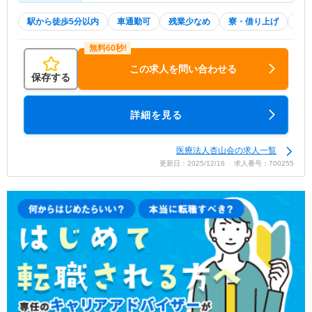
駅から徒歩5分以内
車通勤可
残業少なめ
寮・借り上げ
託
この求人を問い合わせる
保存する
詳細を見る
医療法人杏山会の求人一覧
更新日：2025/12/16 求人番号：700255