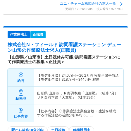
ユニ・チャーム株式会社の求人一覧
更新日：2026/08/05 求人番号：9767932
作業療法士
正職員
株式会社N・フィールド 訪問看護ステーション デュー
ン山形
の作業療法士求人(正職員)
【山形県／山形市】土日祝休み可能♪訪問看護ステーションに
て作業療法士の募集＜正社員＞
【モデル月収】
24.0
万円～
26.2
万円
程度※諸手当込
【モデル年収】
318
万円～
344
万円
程度
給与
山形県 山形市
ＪＲ奥羽本線「山形駅」（徒歩7分）
ＪＲ奥羽本線「天童駅」（徒歩13分）
勤務地
【仕事内容】 ◇作業療法士業務全般 ・生活を構成
する作業活動の活動分析を行う。…
仕事内容
駅から徒歩10分以内
土日祝休
積極採用中