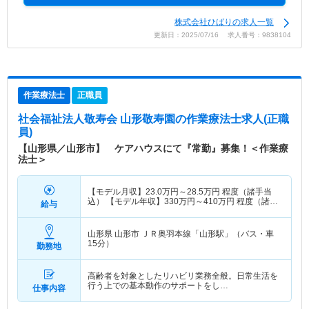
株式会社ひばりの求人一覧
更新日：2025/07/16 求人番号：9838104
作業療法士
正職員
社会福祉法人敬寿会 山形敬寿園
の作業療法士求人(正職
員)
【山形県／山形市】 ケアハウスにて『常勤』募集！＜作業療
法士＞
【モデル月収】
23.0
万円～
28.5
万円
程度（諸手当
込） 【モデル年収】
330
万円～
410
万円
程度（諸手
給与
当込）
山形県 山形市
ＪＲ奥羽本線「山形駅」（バス・車
15分）
勤務地
高齢者を対象としたリハビリ業務全般。日常生活を
行う上での基本動作のサポートをし…
仕事内容