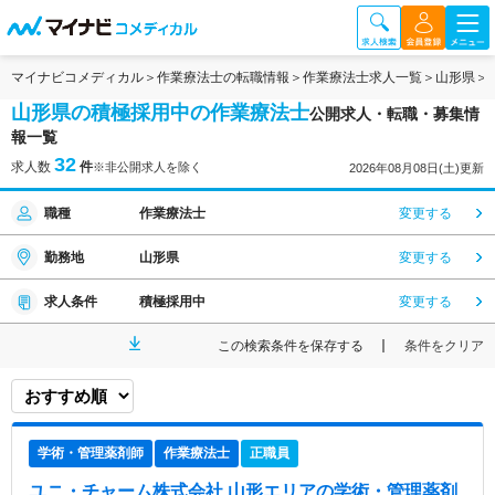
マイナビコメディカル
作業療法士の転職情報
作業療法士求人一覧
山形県
山形県の積極採用中の作業療法士
公開求人・転職・募集情
報一覧
32
求人数
件
※非公開求人を除く
2026年08月08日(土)更新
職種
作業療法士
変更する
勤務地
山形県
変更する
求人条件
積極採用中
変更する
この検索条件を保存する
条件をクリア
学術・管理薬剤師
作業療法士
正職員
ユニ・チャーム株式会社 山形エリア
の学術・管理薬剤