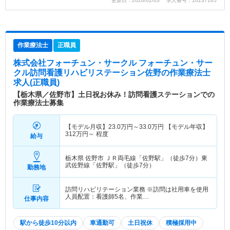
更新日：2026/02/03 求人番号：10237165
作業療法士
正職員
株式会社フォーチュン・サークル フォーチュン・サー
クル訪問看護リハビリステーション佐野
の作業療法士
求人(正職員)
【栃木県／佐野市】土日祝お休み！訪問看護ステーションでの
作業療法士募集
【モデル月収】
23.0
万円～
33.0
万円
【モデル年収】
312
万円～
程度
給与
栃木県 佐野市
ＪＲ両毛線「佐野駅」（徒歩7分）東
武佐野線「佐野駅」（徒歩7分）
勤務地
訪問リハビリテーション業務 ※訪問は社用車を使用
人員配置：看護師5名、作業…
仕事内容
駅から徒歩10分以内
車通勤可
土日祝休
積極採用中