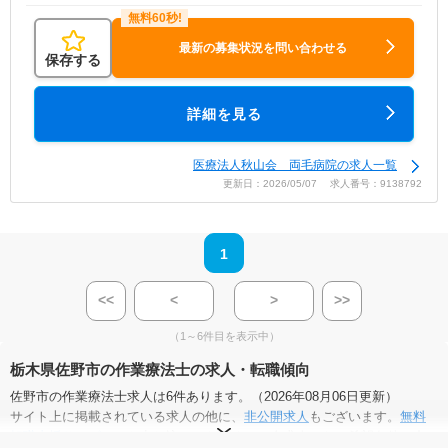
最新の募集状況を問い合わせる
保存する
詳細を見る
医療法人秋山会 両毛病院の求人一覧
更新日：2026/05/07 求人番号：9138792
1
<<
<
>
>>
（1～6件目を表示中）
栃木県佐野市の作業療法士の求人・転職傾向
佐野市の作業療法士求人は6件あります。（2026年08月06日更新）
サイト上に掲載されている求人の他に、
非公開求人
もございます。
無料
転職支援サービス
にお申し込みいただくと、全求人からご希望条件に合