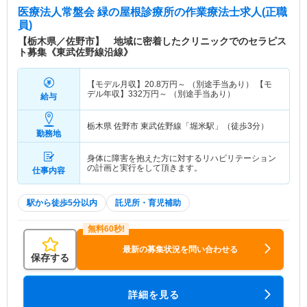
医療法人常盤会 緑の屋根診療所
の作業療法士求人(正職
員)
【栃木県／佐野市】 地域に密着したクリニックでのセラピス
ト募集《東武佐野線沿線》
【モデル月収】
20.8
万円～
（別途手当あり） 【モ
デル年収】
332
万円～
（別途手当あり）
給与
栃木県 佐野市
東武佐野線「堀米駅」（徒歩3分）
勤務地
身体に障害を抱えた方に対するリハビリテーション
の計画と実行をして頂きます。
仕事内容
駅から徒歩5分以内
託児所・育児補助
最新の募集状況を問い合わせる
保存する
詳細を見る