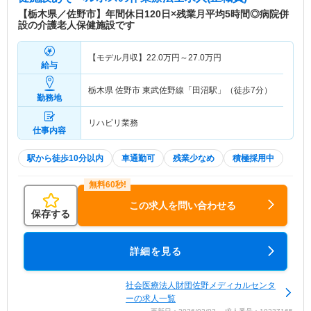
【栃木県／佐野市】年間休日120日×残業月平均5時間◎病院併
設の介護老人保健施設です
【モデル月収】
22.0
万円～
27.0
万円
給与
栃木県 佐野市
東武佐野線「田沼駅」（徒歩7分）
勤務地
リハビリ業務
仕事内容
駅から徒歩10分以内
車通勤可
残業少なめ
積極採用中
この求人を問い合わせる
保存する
詳細を見る
社会医療法人財団佐野メディカルセンタ
ーの求人一覧