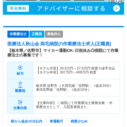
作業療法士
正職員
募集停止
医療法人秋山会 両毛病院
の作業療法士求人(正職員)
【栃木県／佐野市】マイカー通勤OK♪日祝休み◎病院にて作業
療法士の募集です！
【モデル月収】
20.0
万円～
27.0
万円
程度※諸手当込
【モデル年収】
307
万円～
408
万円
程度
給与
栃木県 佐野市
ＪＲ両毛線「佐野駅」（徒歩10分）
東武佐野線「佐野駅」（徒歩10分）
勤務地
【仕事内容】 ◇病院にて作業療法士業務全般 ・作
業療法士として、入院患者様また…
仕事内容
駅から徒歩10分以内
車通勤可
残業少なめ