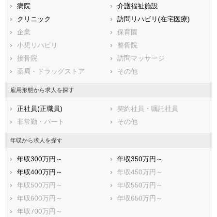
病院
介護福祉施設
那須郡那珂川町
クリニック
訪問リハビリ(在宅医療)
企業
保育園
小児リハビリ
整骨院
接骨院
訪問マッサージ
薬局・ドラッグストア
その他
雇用形態から求人を探す
正社員(正職員)
契約社員・嘱託社員
非常勤・パート
その他
年収から求人を探す
年収300万円～
年収350万円～
年収400万円～
年収450万円～
年収500万円～
年収550万円～
年収600万円～
年収650万円～
年収700万円～