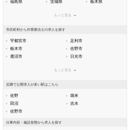
福島県
茨城県
栃木県
群馬県
埼玉県
千葉県
もっと見る
東京都
神奈川県
新潟県
山梨県
長野県
富山県
市区町村から作業療法士の求人を探す
石川県
福井県
岐阜県
静岡県
宇都宮市
愛知県
足利市
三重県
滋賀県
栃木市
京都府
佐野市
大阪府
兵庫県
鹿沼市
奈良県
日光市
和歌山県
鳥取県
小山市
島根県
真岡市
岡山県
もっと見る
広島県
大田原市
山口県
矢板市
徳島県
香川県
那須塩原市
愛媛県
さくら市
高知県
近隣で公開求人が多い駅はこちら
福岡県
那須烏山市
佐賀県
下野市
長崎県
熊本県
河内郡上三川町
佐野
大分県
芳賀郡益子町
堀米
宮崎県
鹿児島県
芳賀郡茂木町
田沼
沖縄県
芳賀郡市貝町
吉水
芳賀郡芳賀町
佐野市
下都賀郡壬生町
下都賀郡野木町
塩谷郡塩谷町
仕事内容・施設形態から求人を探す
塩谷郡高根沢町
那須郡那須町