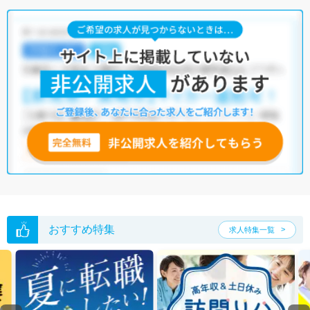
う求人を提案させていただきます。
佐野市の作業療法士求人では以下のような条件が人気です。
・
土日祝休
・
積極採用中
・
残業少なめ
・
正社員(正職員)
・
病
院
・
クリニック
・
介護福祉施設
・
訪問リハビリ(在宅医療)
他の条件でも人気の求人がございますので、「こだわり条件」から検索
いただくか、お気軽にお問い合わせください。
全国の作業療法士求人
から検索いただくことも可能です。
無料転職支援サービス
にお申し込みいただくと、ご希望条件をヒアリン
グした上で求人をご提案いたします。
ご希望条件がまだ定まっていない方は
人気の希望条件をピックアップし
た求人特集
をぜひご活用ください。
転職支援の他、情報収集や募集状況の確認も、お気軽にご相談くださ
い。
おすすめ特集
求人特集一覧