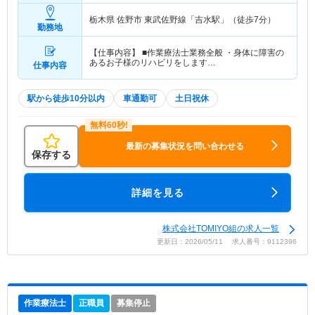
栃木県 佐野市
東武佐野線「吉水駅」（徒歩7分）
勤務地
【仕事内容】 ■作業療法士業務全般 ・身体に障害の
あるお子様のリハビリをします…
仕事内容
駅から徒歩10分以内
車通勤可
土日祝休
最新の募集状況を問い合わせる
保存する
詳細を見る
株式会社TOMIYO組の求人一覧
更新日：2026/05/11 求人番号：9112396
作業療法士
正職員
募集停止