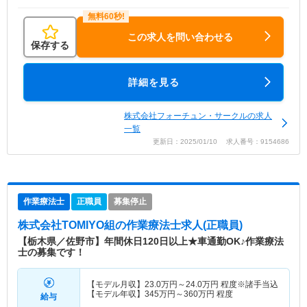
この求人を問い合わせる
保存する
詳細を見る
株式会社フォーチュン・サークルの求人
一覧
更新日：2025/01/10 求人番号：9154686
作業療法士
正職員
募集停止
株式会社TOMIYO組
の作業療法士求人(正職員)
【栃木県／佐野市】年間休日120日以上★車通勤OK♪作業療法
士の募集です！
【モデル月収】
23.0
万円～
24.0
万円
程度※諸手当込
【モデル年収】
345
万円～
360
万円
程度
給与