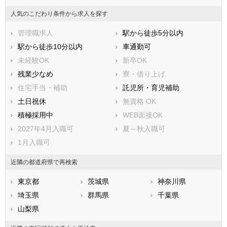
人気のこだわり条件から求人を探す
管理職求人
駅から徒歩5分以内
駅から徒歩10分以内
車通勤可
未経験OK
新卒OK
残業少なめ
寮・借り上げ
住宅手当・補助
託児所・育児補助
土日祝休
無資格 OK
積極採用中
WEB面接OK
2027年4月入職可
夏～秋入職可
1月入職可
近隣の都道府県で再検索
東京都
茨城県
神奈川県
埼玉県
群馬県
千葉県
山梨県