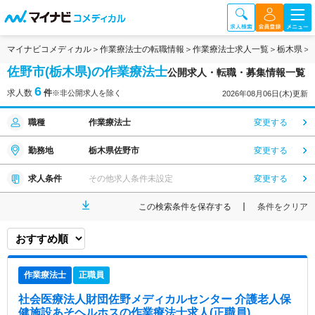
マイナビコメディカル
作業療法士の転職情報
作業療法士求人一覧
栃木県
佐野市(栃木県)の作業療法士
公開求人・転職・募集情報一覧
6
求人数
件
※非公開求人を除く
2026年08月06日(木)更新
職種
作業療法士
変更する
勤務地
栃木県佐野市
変更する
求人条件
その他求人条件未設定
変更する
この検索条件を保存する
条件をクリア
作業療法士
正職員
社会医療法人財団佐野メディカルセンター 介護老人保
健施設あそヘルホス
の作業療法士求人(正職員)