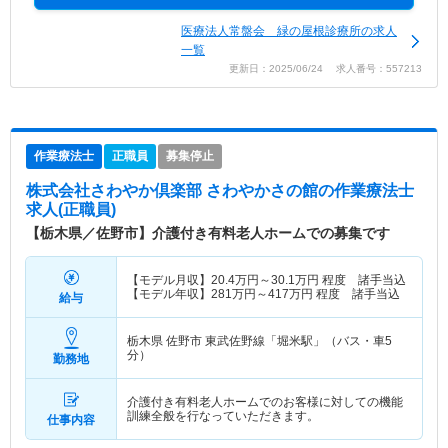
医療法人常盤会 緑の屋根診療所の求人
一覧
更新日：2025/06/24 求人番号：557213
作業療法士
正職員
募集停止
株式会社さわやか倶楽部 さわやかさの館
の作業療法士
求人(正職員)
【栃木県／佐野市】介護付き有料老人ホームでの募集です
【モデル月収】
20.4
万円～
30.1
万円
程度 諸手当込
【モデル年収】
281
万円～
417
万円
程度 諸手当込
給与
栃木県 佐野市
東武佐野線「堀米駅」（バス・車5
分）
勤務地
介護付き有料老人ホームでのお客様に対しての機能
訓練全般を行なっていただきます。
仕事内容