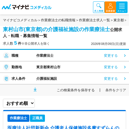
マイナビコメディカル
作業療法士の転職情報
作業療法士求人一覧
東京都
東村山市(東京都)の介護福祉施設の作業療法士
公開求
人・転職・募集情報一覧
5
求人数
件
※非公開求人を除く
2026年08月09日(日)更新
職種
作業療法士
変更する
勤務地
東京都東村山市
変更する
求人条件
介護福祉施設
変更する
この検索条件を保存する
条件をクリア
作業療法士
正職員
医療法人社団新新会 介護老人保健施設多摩すずらん
の