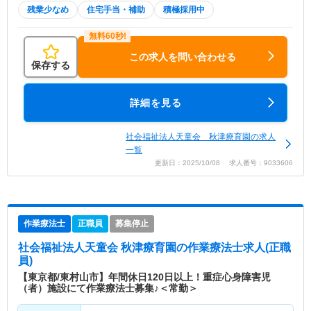
残業少なめ
住宅手当・補助
積極採用中
この求人を問い合わせる
保存する
詳細を見る
社会福祉法人天童会 秋津療育園の求人
一覧
更新日：2025/10/08 求人番号：9033606
作業療法士
正職員
募集停止
社会福祉法人天童会 秋津療育園
の作業療法士求人(正職
員)
【東京都/東村山市】年間休日120日以上！重症心身障害児
（者）施設にて作業療法士募集♪＜常勤＞