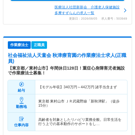
医療法人社団新新会 介護老人保健施設
多摩すずらんの求人一覧
更新日：2026/08/05 求人番号：503949
作業療法士
正職員
社会福祉法人天童会 秋津療育園
の作業療法士求人(正職
員)
【東京都／東村山市】年間休日128日！重症心身障害児者施設
で作業療法士募集！
【モデル年収】
340
万円～
442
万円
諸手当含まず
給与
東京都 東村山市
ＪＲ武蔵野線「新秋津駅」（徒歩
15分）
勤務地
高齢者を対象としたリハビリ業務全般。日常生活を
行う上での基本動作のサポートをし…
仕事内容