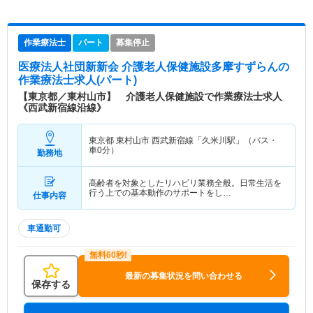
作業療法士
パート
募集停止
医療法人社団新新会 介護老人保健施設多摩すずらん
の
作業療法士求人(パート)
【東京都／東村山市】 介護老人保健施設で作業療法士求人
《西武新宿線沿線》
東京都 東村山市
西武新宿線「久米川駅」（バス・
車0分）
勤務地
高齢者を対象としたリハビリ業務全般。日常生活を
行う上での基本動作のサポートをし…
仕事内容
車通勤可
最新の募集状況を問い合わせる
保存する