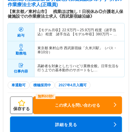
作業療法士求人(正職員)
【東京都／東村山市】 残業ほぼ無し！日祝休み◎介護老人保
健施設での作業療法士求人《西武新宿線沿線》
【モデル月収】
22.9
万円～
25.9
万円
程度（諸手当
込） 程度 諸手当込 【モデル年収】
380
万円～
程
給与
度（諸手当込） 程度 諸手当込
東京都 東村山市
西武新宿線「久米川駅」（バス・
車10分）
勤務地
高齢者を対象としたリハビリ業務全般。日常生活を
行う上での基本動作のサポートをし…
仕事内容
車通勤可
積極採用中
2027年4月入職可
この求人を問い合わせる
保存する
詳細を見る