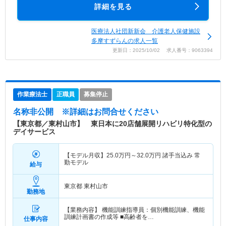
詳細を見る
医療法人社団新新会 介護老人保健施設
多摩すずらんの求人一覧
更新日：2025/10/02 求人番号：9063394
作業療法士
正職員
募集停止
名称非公開
※詳細はお問合せください
【東京都／東村山市】 東日本に20店舗展開リハビリ特化型の
デイサービス
【モデル月収】
25.0
万円～
32.0
万円
諸手当込み 常
勤モデル
給与
東京都 東村山市
勤務地
【業務内容】 機能訓練指導員：個別機能訓練、機能
訓練計画書の作成等 ■高齢者を…
仕事内容