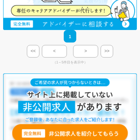
1
<<
<
>
>>
（1～5件目を表示中）