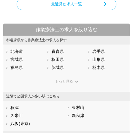
最近見た求人一覧
作業療法士の求人を絞り込む
都道府県から作業療法士の求人を探す
北海道
青森県
岩手県
宮城県
秋田県
山形県
福島県
茨城県
栃木県
群馬県
埼玉県
千葉県
もっと見る
東京都
神奈川県
新潟県
山梨県
長野県
富山県
近隣で公開求人が多い駅はこちら
石川県
福井県
岐阜県
静岡県
秋津
愛知県
東村山
三重県
滋賀県
久米川
京都府
新秋津
大阪府
兵庫県
八坂(東京)
奈良県
和歌山県
鳥取県
島根県
岡山県