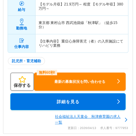
【モデル月収】
21.9
万円～
程度 【モデル年収】
380
万円～
給与
東京都 東村山市
西武池袋線「秋津駅」（徒歩15
分）
勤務地
【仕事内容】 重症心身障害児（者）の入所施設にて
リハビリ業務
仕事内容
託児所・育児補助
最新の募集状況を問い合わせる
保存する
詳細を見る
社会福祉法人天童会 秋津療育園の求人
一覧
更新日：2026/04/13 求人番号：9777953