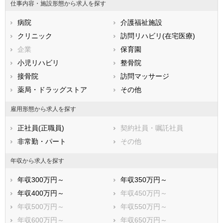
仕事内容・施設形態から求人を探す
広島県
山口県
徳島県
病院
介護福祉施設
香川県
愛媛県
高知県
クリニック
訪問リハビリ(在宅医療)
福岡県
佐賀県
長崎県
企業
保育園
熊本県
大分県
宮崎県
小児リハビリ
整骨院
鹿児島県
沖縄県
接骨院
訪問マッサージ
薬局・ドラッグストア
その他
雇用形態から求人を探す
正社員(正職員)
契約社員・嘱託社員
非常勤・パート
その他
年収から求人を探す
年収300万円～
年収350万円～
年収400万円～
年収450万円～
年収500万円～
年収550万円～
年収600万円～
年収650万円～