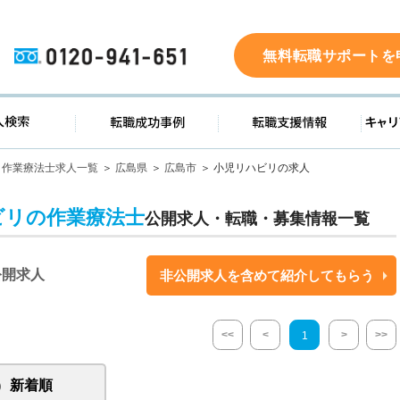
0120-941-651
無料転職サポートを
ド
求人検索
転職成功事例
転職支
作業療法士求人一覧
広島県
広島市
小児リハビリの求人
ビリの作業療法士
公開求人・転職・募集情報一覧
公開求人
非公開求人を含めて紹介してもらう
<<
<
>
>>
1
新着順