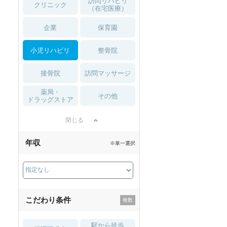
訪問リハビリ
クリニック
（在宅医療）
企業
保育園
小児リハビリ
整骨院
接骨院
訪問マッサージ
薬局・
その他
ドラッグストア
閉じる
年収
※単一選択
こだわり条件
駅から徒歩