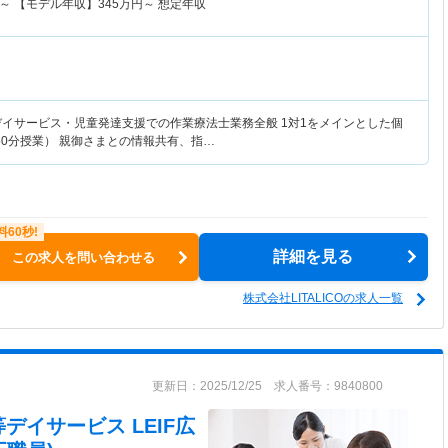
～
【モデル年収】
345
万円～
想定年収
デイサービス・児童発達支援での作業療法士業務全般 1対1をメインとした個
50分授業） 親御さまとの情報共有、指…
詳細を見る
この求人を問い合わせる
株式会社LITALICOの求人一覧
更新日：2025/12/25 求人番号：9840800
デイサービス LEIF広