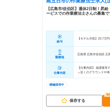
島五日市
の作業療法士求人(正
【広島市/佐伯区】週休2日制！昇
ービスでの作業療法士さんの募集で
【モデル月収】
20.7
万円
給与
広島県 広島市佐伯区
広
勤務地
【仕事内容】 放課後等
→近くのグラウンドや体
仕事内容
積極採用中
保存する