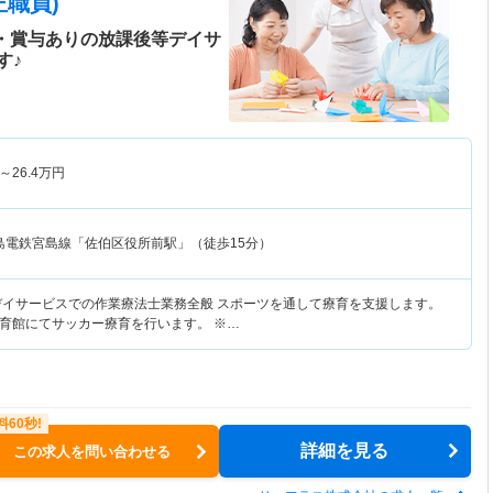
職員)
給・賞与ありの放課後等デイサ
す♪
～
26.4
万円
島電鉄宮島線「佐伯区役所前駅」（徒歩15分）
デイサービスでの作業療法士業務全般 スポーツを通して療育を支援します。
育館にてサッカー療育を行います。 ※…
詳細を見る
この求人を問い合わせる