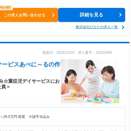
詳細を見る
この求人を問い合わせる
株式会社ひなたの求人一覧
更新日：2025/12/25 求人番号：10233390
サービスあべに～る
の作
み☆重症児デイサービスにお
社員＞
～
26.5
万円
程度 ※諸手当込み