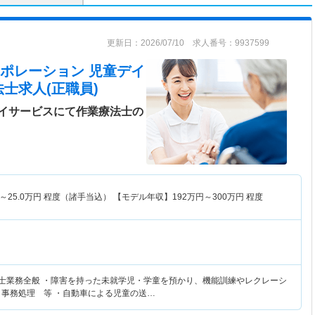
更新日：2026/07/10 求人番号：9937599
ポレーション 児童デイ
士求人(正職員)
イサービスにて作業療法士の
～
25.0
万円
程度（諸手当込） 【モデル年収】
192
万円～
300
万円
程度
法士業務全般 ・障害を持った未就学児・学童を預かり、機能訓練やレクレーシ
、事務処理 等 ・自動車による児童の送…