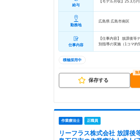
【モデル月収】
25.3
万円
給与
広島県 広島市南区
勤務地
【仕事内容】 放課後等
別指導の実施（1コマ約
仕事内容
積極採用中
保存する
作業療法士
正職員
リーフラス株式会社 放課後等