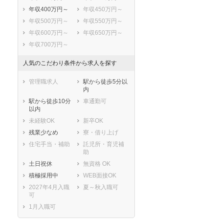
年収400万円～
年収450万円～
年収500万円～
年収550万円～
年収600万円～
年収650万円～
年収700万円～
人気のこだわり条件から求人を探す
管理職求人
駅から徒歩5分以
内
駅から徒歩10分
車通勤可
以内
未経験OK
新卒OK
残業少なめ
寮・借り上げ
住宅手当・補助
託児所・育児補
助
土日祝休
無資格 OK
積極採用中
WEB面接OK
2027年4月入職
夏～秋入職可
可
1月入職可