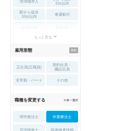
管理職求人
5分以内
駅から徒歩
車通勤可
10分以内
未経験OK
新卒OK
もっと見る
残業少なめ
寮・借り上げ
雇用形態
託児所・
住宅手当・補助
育児補助
契約社員・
正社員(正職員)
土日祝休
無資格 OK
嘱託社員
非常勤・パート
積極採用中
WEB面接OK
その他
2027年4月入職可
夏～秋入職可
職種を変更する
※単一選択
1月入職可
理学療法士
作業療法士
言語聴覚士
臨床検査技師