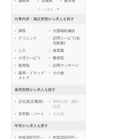
福島県
茨城県
栃木県
群馬県
埼玉県
千葉県
もっと見る
東京都
神奈川県
新潟県
仕事内容・施設形態から求人を探す
山梨県
長野県
富山県
石川県
福井県
岐阜県
病院
介護福祉施設
静岡県
愛知県
三重県
クリニック
訪問リハビリ(在
宅医療)
滋賀県
京都府
大阪府
企業
保育園
兵庫県
奈良県
和歌山県
小児リハビリ
整骨院
鳥取県
島根県
岡山県
接骨院
訪問マッサージ
広島県
山口県
徳島県
薬局・ドラッグ
その他
香川県
愛媛県
高知県
ストア
福岡県
佐賀県
長崎県
雇用形態から求人を探す
熊本県
大分県
宮崎県
鹿児島県
沖縄県
正社員(正職員)
契約社員・嘱託
社員
非常勤・パート
その他
年収から求人を探す
年収300万円～
年収350万円～