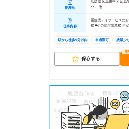
広島県 広島市中区
広島
分） 他
勤務地
重症児デイサービスにお
務 ■その他付随業務 ※
仕事内容
駅から徒歩5分以内
車通勤可
残業少
保存する