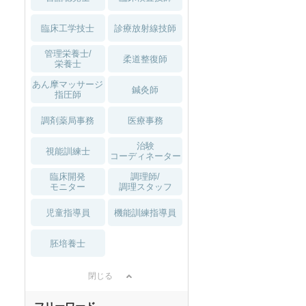
臨床工学技士
診療放射線技師
管理栄養士/
柔道整復師
栄養士
あん摩マッサージ
鍼灸師
指圧師
調剤薬局事務
医療事務
治験
視能訓練士
コーディネーター
臨床開発
調理師/
モニター
調理スタッフ
児童指導員
機能訓練指導員
胚培養士
閉じる