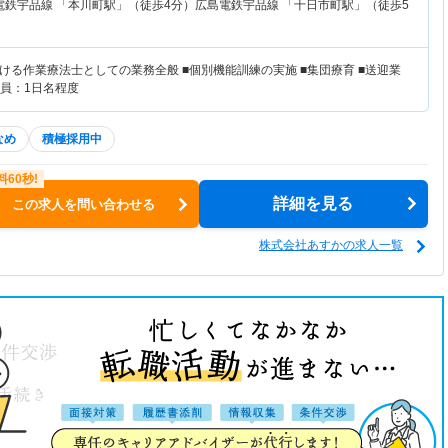
電鉄宇品線 「本川町駅」（徒歩4分）広島電鉄宇品線 「十日市町駅」（徒歩5
ける作業療法士としての業務全般 ■個別機能訓練の実施 ■集団療育 ■送迎業
定員：1日名程度
なめ
積極採用中
詳細を見る
この求人を問い合わせる
株式会社あすかの求人一覧