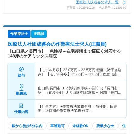
医療法人扶老会の求人一覧
更新日：2025/10/16 求人番号：9130379
作業療法士
正職員
医療法人社団成蹊会
の作業療法士求人(正職員)
【山口県／長門市】 急性期～在宅復帰まで幅広く対応する
148床のケアミックス病院
【モデル月収】
22.0
万円～
22.5
万円
程度（諸手当込
み） 【モデル年収】
352
万円～
360
万円
程度（諸手
給与
当込み）
山口県 長門市
ＪＲ美祢線(厚狭－長門市)「長門市
駅」（徒歩4分）ＪＲ山陰本線(京都－下関)「長門市
勤務地
駅」（徒歩4分）
【仕事内容】 ■作業療法業務全般 ・急性期、回復
期、維持期の作業療法業務 作業…
仕事内容
駅から徒歩5分以内
車通勤可
未経験OK
残業少なめ
住宅手