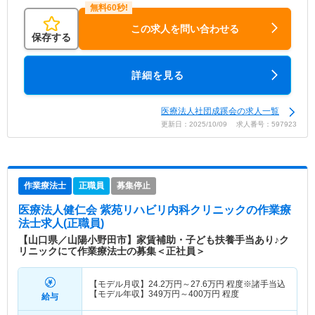
この求人を問い合わせる
保存する
詳細を見る
医療法人社団成蹊会の求人一覧
更新日：2025/10/09 求人番号：597923
作業療法士
正職員
募集停止
医療法人健仁会 紫苑リハビリ内科クリニック
の作業療
法士求人(正職員)
【山口県／山陽小野田市】家賃補助・子ども扶養手当あり♪ク
リニックにて作業療法士の募集＜正社員＞
【モデル月収】
24.2
万円～
27.6
万円
程度※諸手当込
【モデル年収】
349
万円～
400
万円
程度
給与