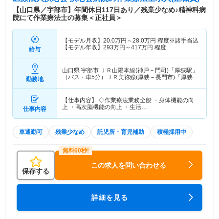
【山口県／宇部市】年間休日117日あり／残業少なめ♪精神科病
院にて作業療法士の募集＜正社員＞
【モデル月収】
20.0
万円～
28.0
万円
程度※諸手当込
【モデル年収】
293
万円～
417
万円
程度
給与
山口県 宇部市
ＪＲ山陽本線(神戸－門司)「厚狭駅」
（バス・車5分）ＪＲ美祢線(厚狭－長門市)「厚狭
勤務地
駅」（バス・車5分）
【仕事内容】 ◇作業療法業務全般 ・身体機能の向
上 ・高次脳機能の向上 ・生活…
仕事内容
車通勤可
残業少なめ
託児所・育児補助
積極採用中
この求人を問い合わせる
保存する
詳細を見る