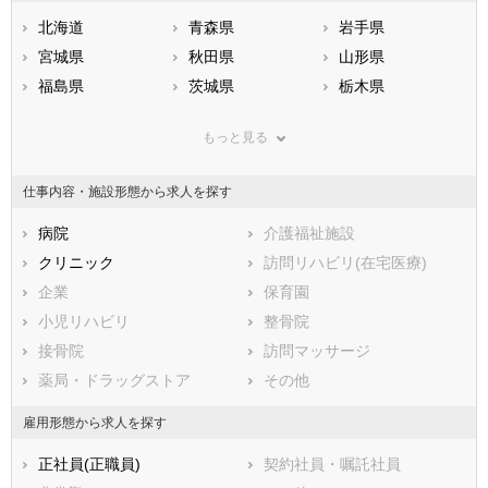
北海道
青森県
岩手県
宮城県
秋田県
山形県
福島県
茨城県
栃木県
群馬県
埼玉県
千葉県
もっと見る
東京都
神奈川県
新潟県
山梨県
長野県
富山県
仕事内容・施設形態から求人を探す
石川県
福井県
岐阜県
静岡県
病院
愛知県
介護福祉施設
三重県
滋賀県
クリニック
京都府
訪問リハビリ(在宅医療)
大阪府
兵庫県
企業
奈良県
保育園
和歌山県
鳥取県
小児リハビリ
島根県
整骨院
岡山県
広島県
接骨院
山口県
訪問マッサージ
徳島県
香川県
薬局・ドラッグストア
愛媛県
その他
高知県
福岡県
佐賀県
長崎県
雇用形態から求人を探す
熊本県
大分県
宮崎県
正社員(正職員)
契約社員・嘱託社員
鹿児島県
沖縄県