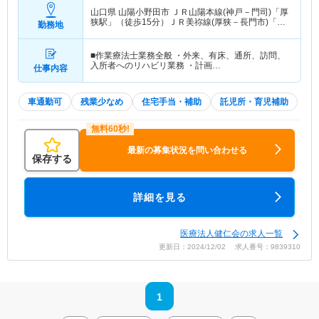
山口県 山陽小野田市
ＪＲ山陽本線(神戸－門司)「厚
狭駅」（徒歩15分）ＪＲ美祢線(厚狭－長門市)「厚
勤務地
狭駅」（徒歩15分）
■作業療法士業務全般 ・外来、有床、通所、訪問、
入所者へのリハビリ業務 ・計画…
仕事内容
車通勤可
残業少なめ
住宅手当・補助
託児所・育児補助
最新の募集状況を問い合わせる
保存する
詳細を見る
医療法人健仁会の求人一覧
更新日：2024/12/02 求人番号：9839310
1