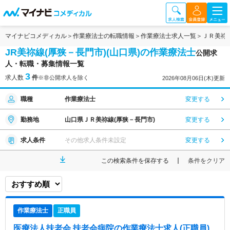
マイナビコメディカル
作業療法士の転職情報
作業療法士求人一覧
ＪＲ美祢
JR美祢線(厚狭－長門市)(山口県)の作業療法士
公開求
人・転職・募集情報一覧
3
求人数
件
※非公開求人を除く
2026年08月06日(木)更新
職種
作業療法士
変更する
勤務地
山口県ＪＲ美祢線(厚狭－長門市)
変更する
求人条件
その他求人条件未設定
変更する
この検索条件を保存する
条件をクリア
作業療法士
正職員
医療法人扶老会 扶老会病院
の作業療法士求人(正職員)