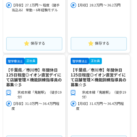
【月収】27.1万円 ～ 程度（諸手
【月収】28.2万円 ～ 36.2万円
当込み） 常勤・6年経験モデル
保存する
保存する
正社員
正社員
理学療法士
理学療法士
【千葉県／市川市】年間休日
【千葉県／市川市】年間休日
125日程度◎イオン直営デイに
125日程度◎イオン直営デイに
て店舗管理×機能訓練指導員の
て店舗管理×機能訓練指導員の
募集☆彡
募集☆彡
京成本線「鬼越駅」（徒歩19
京成本線「鬼越駅」（徒歩19
分）
分）
【月収】31.0万円 ～ 36.4万円程
【月収】31.0万円 ～ 36.4万円程
度
度