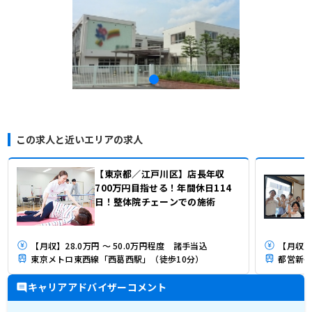
この求人と近いエリアの求人
【東京都／江戸川区】店長年収
700万円目指せる！年間休日114
日！整体院チェーンでの施術
【月収】28.0万円 ～ 50.0万円程度 諸手当込
【月収】3
東京メトロ東西線「西葛西駅」（徒歩10分）
都営新宿
キャリアアドバイザーコメント