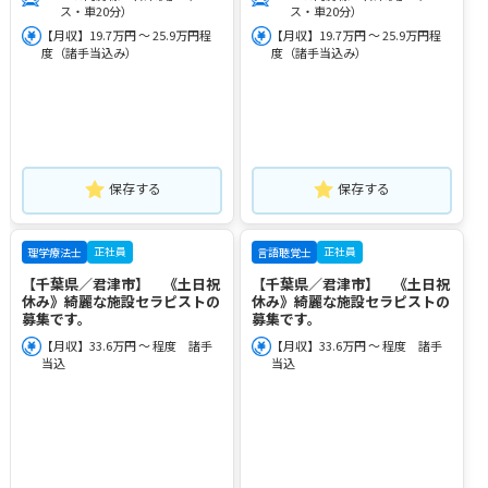
ス・車20分）
ス・車20分）
【月収】19.7万円 ～ 25.9万円程
【月収】19.7万円 ～ 25.9万円程
度（諸手当込み）
度（諸手当込み）
保存する
保存する
正社員
正社員
理学療法士
言語聴覚士
【千葉県／君津市】 《土日祝
【千葉県／君津市】 《土日祝
休み》綺麗な施設セラピストの
休み》綺麗な施設セラピストの
募集です。
募集です。
【月収】33.6万円 ～ 程度 諸手
【月収】33.6万円 ～ 程度 諸手
当込
当込