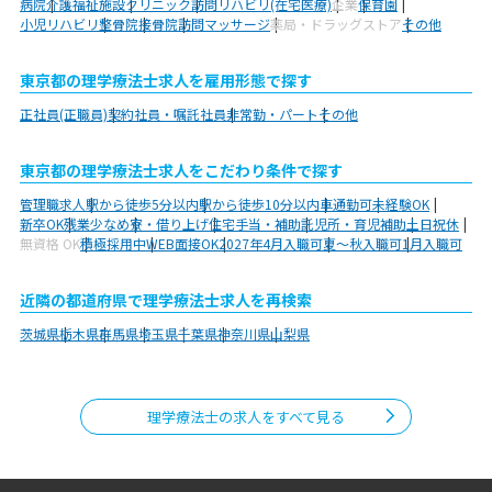
病院
介護福祉施設
クリニック
訪問リハビリ(在宅医療)
企業
保育園
小児リハビリ
整骨院
接骨院
訪問マッサージ
薬局・ドラッグストア
その他
東京都の理学療法士求人を雇用形態で探す
正社員(正職員)
契約社員・嘱託社員
非常勤・パート
その他
東京都の理学療法士求人をこだわり条件で探す
管理職求人
駅から徒歩5分以内
駅から徒歩10分以内
車通勤可
未経験OK
新卒OK
残業少なめ
寮・借り上げ
住宅手当・補助
託児所・育児補助
土日祝休
無資格 OK
積極採用中
WEB面接OK
2027年4月入職可
夏～秋入職可
1月入職可
近隣の都道府県で理学療法士求人を再検索
茨城県
栃木県
群馬県
埼玉県
千葉県
神奈川県
山梨県
理学療法士の求人をすべて見る