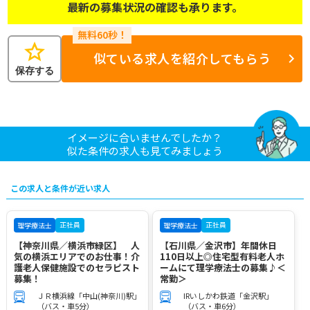
最新の募集状況の確認も承ります。
star
似ている求人を紹介してもらう
保存する
イメージに合いませんでしたか？
似た条件の求人も見てみましょう
この求人と条件が近い求人
正社員
正社員
理学療法士
理学療法士
【神奈川県／横浜市緑区】 人
【石川県／金沢市】年間休日
気の横浜エリアでのお仕事！介
110日以上◎住宅型有料老人ホ
護老人保健施設でのセラピスト
ームにて理学療法士の募集♪＜
募集！
常勤＞
ＪＲ横浜線「中山(神奈川)駅」
IRいしかわ鉄道「金沢駅」
（バス・車5分）
（バス・車6分）