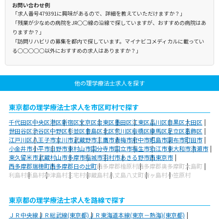
お問い合わせ例
「求人番号479391に興味があるので、詳細を教えていただけますか？」
「残業が少なめの病院をJR○○線の沿線で探していますが、おすすめの病院はあ
りますか？」
「訪問リハビリの募集を都内で探しています。マイナビコメディカルに載ってい
る○○○○○以外におすすめの求人はありますか？」
他の理学療法士求人を探す
東京都の理学療法士求人を市区町村で探す
千代田区
中央区
港区
新宿区
文京区
台東区
墨田区
江東区
品川区
目黒区
大田区
世田谷区
渋谷区
中野区
杉並区
豊島区
北区
荒川区
板橋区
練馬区
足立区
葛飾区
江戸川区
八王子市
立川市
武蔵野市
三鷹市
青梅市
府中市
昭島市
調布市
町田市
小金井市
小平市
日野市
東村山市
国分寺市
国立市
福生市
狛江市
東大和市
清瀬市
東久留米市
武蔵村山市
多摩市
稲城市
羽村市
あきる野市
西東京市
西多摩郡瑞穂町
西多摩郡日の出町
西多摩郡檜原村
西多摩郡奥多摩町
大島町
利島村
新島村
神津島村
三宅村
御蔵島村
八丈島八丈町
青ヶ島村
小笠原村
東京都の理学療法士求人を路線で探す
ＪＲ中央線
ＪＲ総武線(東京都)
ＪＲ東海道本線(東京－熱海)(東京都)