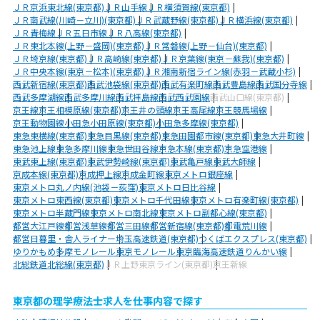
ＪＲ京浜東北線(東京都)
ＪＲ山手線
ＪＲ横須賀線(東京都)
ＪＲ南武線(川崎－立川)(東京都)
ＪＲ武蔵野線(東京都)
ＪＲ横浜線(東京都)
ＪＲ青梅線
ＪＲ五日市線
ＪＲ八高線(東京都)
ＪＲ東北本線(上野－盛岡)(東京都)
ＪＲ常磐線(上野－仙台)(東京都)
ＪＲ埼京線(東京都)
ＪＲ高崎線(東京都)
ＪＲ京葉線(東京－蘇我)(東京都)
ＪＲ中央本線(東京－松本)(東京都)
ＪＲ湘南新宿ライン線(赤羽－武蔵小杉)
西武新宿線(東京都)
西武池袋線(東京都)
西武有楽町線
西武豊島線
西武国分寺線
西武多摩湖線
西武多摩川線
西武拝島線
西武西武園線
西武山口線(東京都)
京王線
京王相模原線(東京都)
京王井の頭線
京王高尾線
京王競馬場線
京王動物園線
小田急小田原線(東京都)
小田急多摩線(東京都)
東急東横線(東京都)
東急目黒線(東京都)
東急田園都市線(東京都)
東急大井町線
東急池上線
東急多摩川線
東急世田谷線
京急本線(東京都)
京急空港線
東武東上線(東京都)
東武伊勢崎線(東京都)
東武亀戸線
東武大師線
京成本線(東京都)
京成押上線
京成金町線
東京メトロ銀座線
東京メトロ丸ノ内線(池袋－荻窪)
東京メトロ日比谷線
東京メトロ東西線(東京都)
東京メトロ千代田線
東京メトロ有楽町線(東京都)
東京メトロ半蔵門線
東京メトロ南北線
東京メトロ副都心線(東京都)
都営大江戸線
都営浅草線
都営三田線
都営新宿線(東京都)
都電荒川線
都営日暮里・舎人ライナー
埼玉高速鉄道(東京都)
つくばエクスプレス(東京都)
ゆりかもめ
多摩モノレール
東京モノレール
東京臨海高速鉄道りんかい線
北総鉄道北総線(東京都)
ＪＲ上野東京ライン(東京都)
京王新線
東京都の理学療法士求人を仕事内容で探す