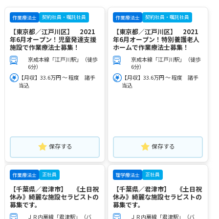
契約社員・嘱託社員
契約社員・嘱託社員
作業療法士
作業療法士
【東京都／江戸川区】 2021
【東京都／江戸川区】 2021
年6月オープン！児童発達支援
年6月オープン！特別養護老人
施設で作業療法士募集！
ホームで作業療法士募集！
京成本線「江戸川駅」（徒歩
京成本線「江戸川駅」（徒歩
6分）
6分）
【月収】33.6万円 ～ 程度 諸手
【月収】33.6万円 ～ 程度 諸手
当込
当込
保存する
保存する
正社員
正社員
作業療法士
理学療法士
【千葉県／君津市】 《土日祝
【千葉県／君津市】 《土日祝
休み》綺麗な施設セラピストの
休み》綺麗な施設セラピストの
募集です。
募集です。
ＪＲ内房線「君津駅」（バ
ＪＲ内房線「君津駅」（バ