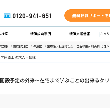
無料転職サポートを
0120-941-651
ド
求人検索
転職成功事例
転職支
東京都
東京都23区
豊島区
医療法人社団凜生会 目白整形外科内科 の理学
学療法士 の求人・転職
移転開設予定の外来～在宅まで学ぶことの出来るクリ