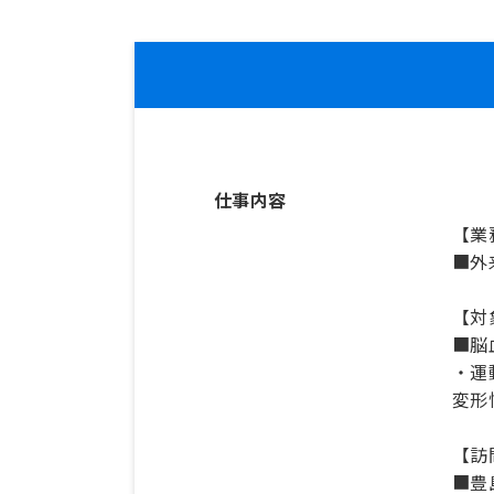
仕事内容
【業
■外
【対
■脳
・運
変形
【訪