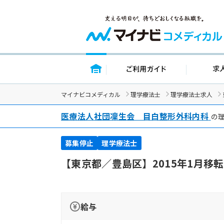
トップページ
ご利用ガイ
マイナビコメディカル
理学療法士
理学療法士求人
医療法人社団凜生会 目白整形外科内科
の理
募集停止
理学療法士
【東京都／豊島区】2015年1月
給与