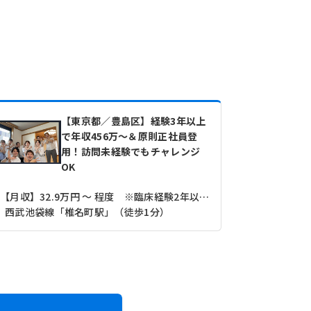
【東京都／豊島区】経験3年以上
で年収456万～＆原則正社員登
用！訪問未経験でもチャレンジ
OK
【月収】32.9万円 ～ 程度 ※臨床経験2年以上3年未満モデル
西武池袋線「椎名町駅」（徒歩1分）
ＪＲ山手線