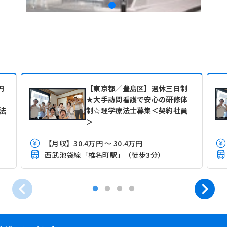
円
【東京都／豊島区】週休三日制
★大手訪問看護で安心の研修体
法
制☆理学療法士募集＜契約社員
＞
【月収】30.4万円 ～ 30.4万円
）
西武池袋線「椎名町駅」（徒歩3分）