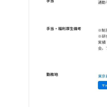
手当
通勤
手当・福利厚生備考
※制
※研
実績
会，
勤務地
東京
マ