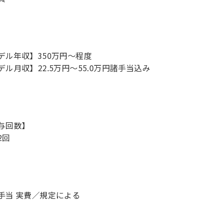
デル年収】350万円〜程度
デル月収】22.5万円〜55.0万円諸手当込み
与回数】
2回
手当 実費／規定による