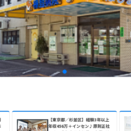
制
【東京都／杉並区】経験3年以上
体
年収456万＋インセン♪原則正社