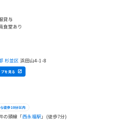
服貸与
員食堂あり
都 杉並区
浜田山4-1-8
ップを見る
ら徒歩10分以内
井の頭線「
西永福駅
」(徒歩7分)