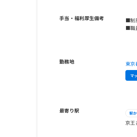
手当・福利厚生備考
■制
■職
勤務地
東京
マ
最寄り駅
駅か
京王