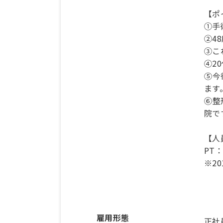
【ポ
①手
②4
③こ
④2
⑤今
ます
⑥整
院で
【人
PT：
※20
雇用形態
正社