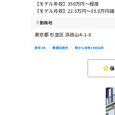
【モデル年収】350万円〜程度
【モデル月収】22.5万円〜55.0万円
勤務地
東京都 杉並区 浜田山4-1-8
新卒OK
積極採用中
駅から徒歩10分以内
star
保