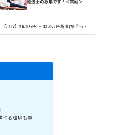
療法士の募集です！＜常勤＞
【月収】26.6万円 ～ 33.6万円程度(諸手当込み)
京王井の頭
！
学べる環境も整