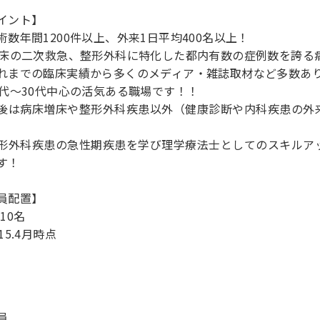
イント】
術数年間1200件以上、外来1日平均400名以上！
8床の二次救急、整形外科に特化した都内有数の症例数を誇る
れまでの臨床実績から多くのメディア・雑誌取材など多数あ
0代～30代中心の活気ある職場です！！
後は病床増床や整形外科疾患以外（健康診断や内科疾患の外
。
形外科疾患の急性期疾患を学び理学療法士としてのスキルア
す！
員配置】
10名
15.4月時点
員