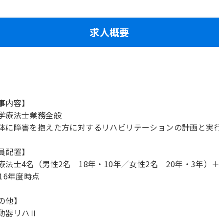
求人概要
事内容】
学療法士業務全般
体に障害を抱えた方に対するリハビリテーションの計画と実
員配置】
療法士4名（男性2名 18年・10年／女性2名 20年・3年）
016年度時点
の他】
動器リハⅡ