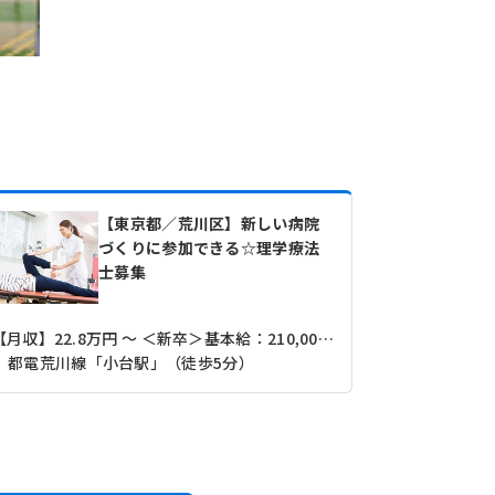
【東京都／荒川区】新しい病院
づくりに参加できる☆理学療法
士募集
【月収】22.8万円 ～ ＜新卒＞基本給：210,000円＋諸手当 ※経験やスキルを考慮の上、決定します
【月収】37
都電荒川線「小台駅」（徒歩5分）