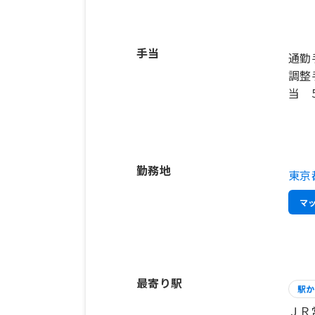
手当
通勤
調整
当 5
勤務地
東京
マ
最寄り駅
駅か
ＪＲ