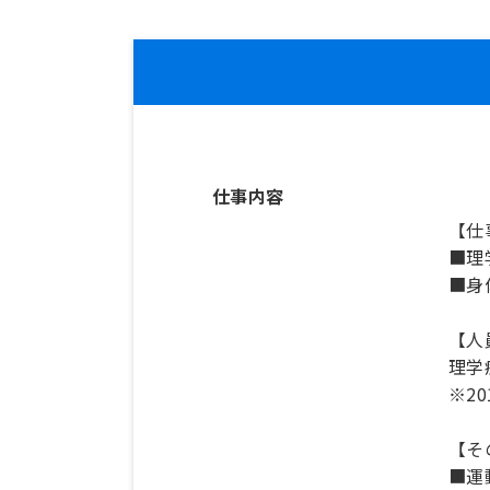
仕事内容
【仕
■理
■身
【人
理学
※2
【そ
■運