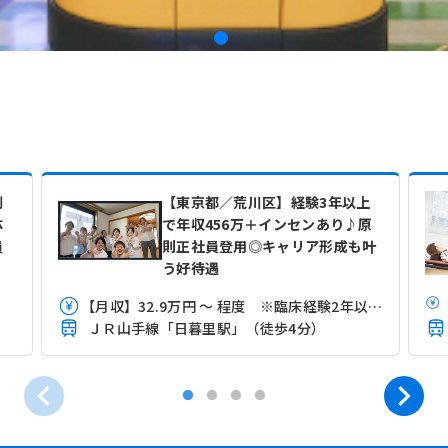
制
【東京都／荒川区】経験3年以上
体
で年収456万＋インセンあり♪原
員
則正社員登用◎キャリア形成も叶
う好待遇
【月収】32.9万円 ～ 程度 ※臨床経験2年以上3年未満モデル
ＪＲ山手線「日暮里駅」（徒歩4分）