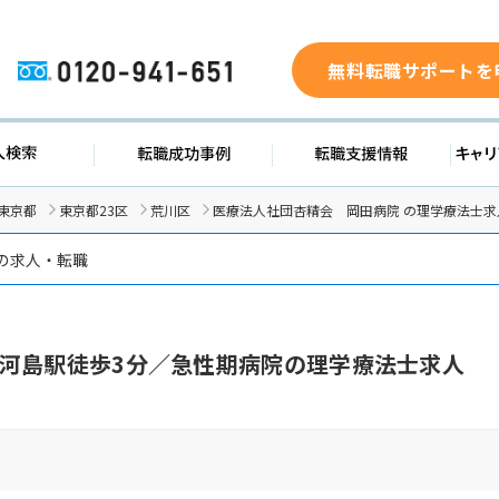
無料転職サポートを
0120-941-651
ド
求人検索
転職成功事例
転職支
東京都
東京都23区
荒川区
医療法人社団杏精会 岡田病院 の理学療法士求
 の求人・転職
河島駅徒歩3分／急性期病院の理学療法士求人