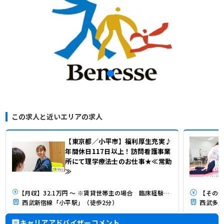
この求人と近いエリアの求人
【東京都／小平市】福利厚生充実♪
年間休日117日以上！訪問看護事業
所にて理学療法士のお仕事★≪常勤
≫
【月収】32.1万円 ～ ※賃貸世帯主の場合 臨床経験3年（残業10時間/月実施の場合）
【その他】
西武新宿線「小平駅」（徒歩2分）
西武多摩
キャリアアドバイザーコメント