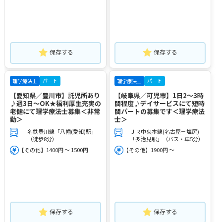
保存する
保存する
パート
パート
理学療法士
理学療法士
【愛知県／豊川市】託児所あり
【岐阜県／可児市】1日2～3時
♪週3日～OK★福利厚生充実の
間程度♪デイサービスにて短時
老健にて理学療法士募集＜非常
間パートの募集です＜理学療法
勤＞
士＞
名鉄豊川線「八幡(愛知)駅」
ＪＲ中央本線(名古屋－塩尻)
（徒歩8分）
「多治見駅」（バス・車5分）
【その他】1400円 ～ 1500円
【その他】1900円 ～
保存する
保存する