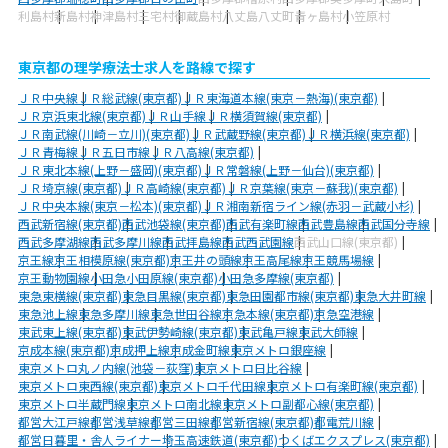
利島村
新島村
神津島村
三宅村
御蔵島村
八丈島八丈町
青ヶ島村
小笠原村
東京都の理学療法士求人を路線で探す
ＪＲ中央線
ＪＲ総武線(東京都)
ＪＲ東海道本線(東京－熱海)(東京都)
ＪＲ京浜東北線(東京都)
ＪＲ山手線
ＪＲ横須賀線(東京都)
ＪＲ南武線(川崎－立川)(東京都)
ＪＲ武蔵野線(東京都)
ＪＲ横浜線(東京都)
ＪＲ青梅線
ＪＲ五日市線
ＪＲ八高線(東京都)
ＪＲ東北本線(上野－盛岡)(東京都)
ＪＲ常磐線(上野－仙台)(東京都)
ＪＲ埼京線(東京都)
ＪＲ高崎線(東京都)
ＪＲ京葉線(東京－蘇我)(東京都)
ＪＲ中央本線(東京－松本)(東京都)
ＪＲ湘南新宿ライン線(赤羽－武蔵小杉)
西武新宿線(東京都)
西武池袋線(東京都)
西武有楽町線
西武豊島線
西武国分寺線
西武多摩湖線
西武多摩川線
西武拝島線
西武西武園線
西武山口線(東京都)
京王線
京王相模原線(東京都)
京王井の頭線
京王高尾線
京王競馬場線
京王動物園線
小田急小田原線(東京都)
小田急多摩線(東京都)
東急東横線(東京都)
東急目黒線(東京都)
東急田園都市線(東京都)
東急大井町線
東急池上線
東急多摩川線
東急世田谷線
京急本線(東京都)
京急空港線
東武東上線(東京都)
東武伊勢崎線(東京都)
東武亀戸線
東武大師線
京成本線(東京都)
京成押上線
京成金町線
東京メトロ銀座線
東京メトロ丸ノ内線(池袋－荻窪)
東京メトロ日比谷線
東京メトロ東西線(東京都)
東京メトロ千代田線
東京メトロ有楽町線(東京都)
東京メトロ半蔵門線
東京メトロ南北線
東京メトロ副都心線(東京都)
都営大江戸線
都営浅草線
都営三田線
都営新宿線(東京都)
都電荒川線
都営日暮里・舎人ライナー
埼玉高速鉄道(東京都)
つくばエクスプレス(東京都)