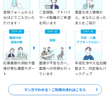
登録フォームから1
ご登録後、アドバイ
豊富な求人情報か
分ほどでご入力いた
ザーが転職のご希望
ら、あなたに合った
だけます！
を伺います
求人をご紹介
応募書類の添削や面
面接が不安な方へ、
年収交渉や入社日調
接対策も徹底サポー
面接への同席も行っ
整まで、内定後もバ
ト
ています
ックアップ
マンガでわかる！ご利用の流れはこちら