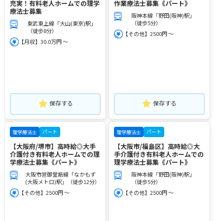
充実！有料老人ホームでの理学
作業療法士募集《パート》
療法士募集
阪神本線「野田(阪神)駅」
（徒歩5分）
東武東上線「大山(東京)駅」
（徒歩8分）
【その他】2500円 ～
【月収】30.0万円 ～
保存する
保存する
パート
パート
理学療法士
理学療法士
【大阪府/堺市】高時給◎大手
【大阪市/福島区】高時給◎大
介護付き有料老人ホームでの理
手介護付き有料老人ホームでの
学療法士募集《パート》
理学療法士募集《パート》
大阪市営御堂筋線「なかもず
阪神本線「野田(阪神)駅」
(大阪メトロ)駅」（徒歩12分）
（徒歩5分）
【その他】2500円 ～
【その他】2500円 ～