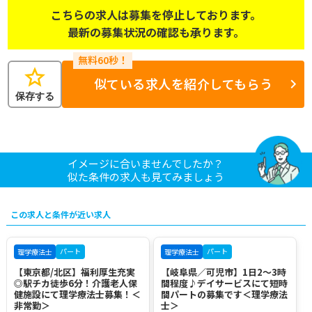
こちらの求人は募集を停止しております。
最新の募集状況の確認も承ります。
star
似ている求人を紹介してもらう
保存する
イメージに合いませんでしたか？
似た条件の求人も見てみましょう
この求人と条件が近い求人
パート
パート
理学療法士
理学療法士
【東京都/北区】福利厚生充実
【岐阜県／可児市】1日2～3時
◎駅チカ徒歩6分！介護老人保
間程度♪デイサービスにて短時
健施設にて理学療法士募集！＜
間パートの募集です＜理学療法
非常勤＞
士＞