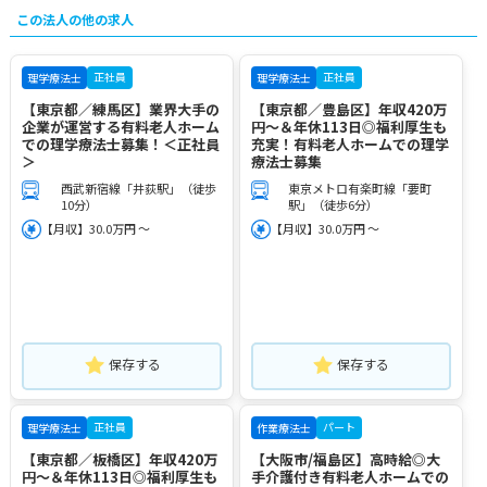
この法人の他の求人
正社員
正社員
理学療法士
理学療法士
【東京都／練馬区】業界大手の
【東京都／豊島区】年収420万
企業が運営する有料老人ホーム
円～＆年休113日◎福利厚生も
での理学療法士募集！＜正社員
充実！有料老人ホームでの理学
＞
療法士募集
西武新宿線「井荻駅」（徒歩
東京メトロ有楽町線「要町
10分）
駅」（徒歩6分）
【月収】30.0万円 ～
【月収】30.0万円 ～
保存する
保存する
正社員
パート
理学療法士
作業療法士
【東京都／板橋区】年収420万
【大阪市/福島区】高時給◎大
円～＆年休113日◎福利厚生も
手介護付き有料老人ホームでの