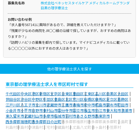
募集先名称
株式会社ベネッセスタイルケア メディカルホームグランダ
目黒の理学療法士
お問い合わせ例
「求人番号567141に興味があるので、詳細を教えていただけますか？」
「残業が少なめの病院をJR○○線の沿線で探していますが、おすすめの病院はあ
りますか？」
「訪問リハビリの募集を都内で探しています。マイナビコメディカルに載ってい
る○○○○○以外におすすめの求人はありますか？」
他の理学療法士求人を探す
東京都の理学療法士求人を市区町村で探す
千代田区
中央区
港区
新宿区
文京区
台東区
墨田区
江東区
品川区
目黒区
大田区
世田谷区
渋谷区
中野区
杉並区
豊島区
北区
荒川区
板橋区
練馬区
足立区
葛飾区
江戸川区
八王子市
立川市
武蔵野市
三鷹市
青梅市
府中市
昭島市
調布市
町田市
小金井市
小平市
日野市
東村山市
国分寺市
国立市
福生市
狛江市
東大和市
清瀬市
東久留米市
武蔵村山市
多摩市
稲城市
羽村市
あきる野市
西東京市
西多摩郡瑞穂町
西多摩郡日の出町
西多摩郡檜原村
西多摩郡奥多摩町
大島町
利島村
新島村
神津島村
三宅村
御蔵島村
八丈島八丈町
青ヶ島村
小笠原村