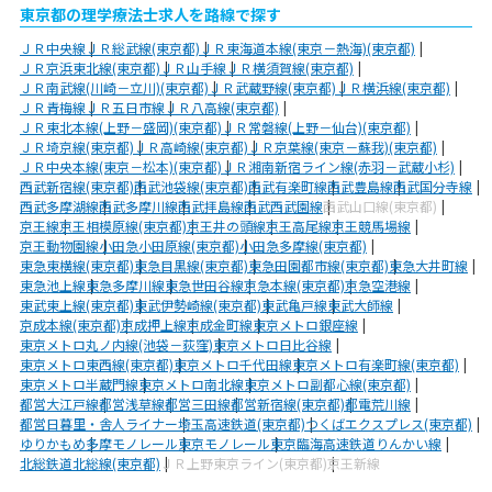
東京都の理学療法士求人を路線で探す
ＪＲ中央線
ＪＲ総武線(東京都)
ＪＲ東海道本線(東京－熱海)(東京都)
ＪＲ京浜東北線(東京都)
ＪＲ山手線
ＪＲ横須賀線(東京都)
ＪＲ南武線(川崎－立川)(東京都)
ＪＲ武蔵野線(東京都)
ＪＲ横浜線(東京都)
ＪＲ青梅線
ＪＲ五日市線
ＪＲ八高線(東京都)
ＪＲ東北本線(上野－盛岡)(東京都)
ＪＲ常磐線(上野－仙台)(東京都)
ＪＲ埼京線(東京都)
ＪＲ高崎線(東京都)
ＪＲ京葉線(東京－蘇我)(東京都)
ＪＲ中央本線(東京－松本)(東京都)
ＪＲ湘南新宿ライン線(赤羽－武蔵小杉)
西武新宿線(東京都)
西武池袋線(東京都)
西武有楽町線
西武豊島線
西武国分寺線
西武多摩湖線
西武多摩川線
西武拝島線
西武西武園線
西武山口線(東京都)
京王線
京王相模原線(東京都)
京王井の頭線
京王高尾線
京王競馬場線
京王動物園線
小田急小田原線(東京都)
小田急多摩線(東京都)
東急東横線(東京都)
東急目黒線(東京都)
東急田園都市線(東京都)
東急大井町線
東急池上線
東急多摩川線
東急世田谷線
京急本線(東京都)
京急空港線
東武東上線(東京都)
東武伊勢崎線(東京都)
東武亀戸線
東武大師線
京成本線(東京都)
京成押上線
京成金町線
東京メトロ銀座線
東京メトロ丸ノ内線(池袋－荻窪)
東京メトロ日比谷線
東京メトロ東西線(東京都)
東京メトロ千代田線
東京メトロ有楽町線(東京都)
東京メトロ半蔵門線
東京メトロ南北線
東京メトロ副都心線(東京都)
都営大江戸線
都営浅草線
都営三田線
都営新宿線(東京都)
都電荒川線
都営日暮里・舎人ライナー
埼玉高速鉄道(東京都)
つくばエクスプレス(東京都)
ゆりかもめ
多摩モノレール
東京モノレール
東京臨海高速鉄道りんかい線
北総鉄道北総線(東京都)
ＪＲ上野東京ライン(東京都)
京王新線