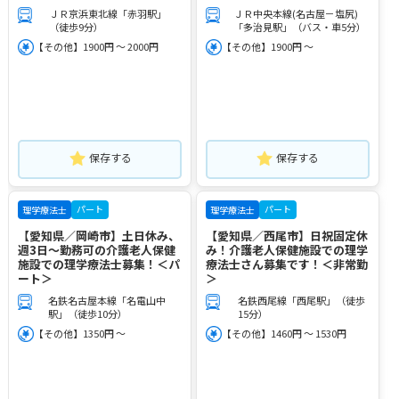
ＪＲ京浜東北線「赤羽駅」
ＪＲ中央本線(名古屋－塩尻)
（徒歩9分）
「多治見駅」（バス・車5分）
【その他】1900円 ～ 2000円
【その他】1900円 ～
保存する
保存する
パート
パート
理学療法士
理学療法士
【愛知県／岡崎市】土日休み、
【愛知県／西尾市】日祝固定休
週3日～勤務可の介護老人保健
み！介護老人保健施設での理学
施設での理学療法士募集！＜パ
療法士さん募集です！＜非常勤
ート＞
＞
名鉄名古屋本線「名電山中
名鉄西尾線「西尾駅」（徒歩
駅」（徒歩10分）
15分）
【その他】1350円 ～
【その他】1460円 ～ 1530円