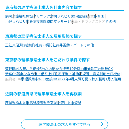
東京都の理学療法士求人を仕事内容で探す
病院
介護福祉施設
クリニック
訪問リハビリ(在宅医療)
企業
保育園
小児リハビリ
整骨院
接骨院
訪問マッサージ
薬局・ドラッグストア
その他
東京都の理学療法士求人を雇用形態で探す
正社員(正職員)
契約社員・嘱託社員
非常勤・パート
その他
東京都の理学療法士求人をこだわり条件で探す
管理職求人
駅から徒歩5分以内
駅から徒歩10分以内
車通勤可
未経験OK
新卒OK
残業少なめ
寮・借り上げ
住宅手当・補助
託児所・育児補助
土日祝休
無資格 OK
積極採用中
WEB面接OK
2027年4月入職可
夏～秋入職可
1月入職可
近隣の都道府県で理学療法士求人を再検索
茨城県
栃木県
群馬県
埼玉県
千葉県
神奈川県
山梨県
理学療法士の求人をすべて見る