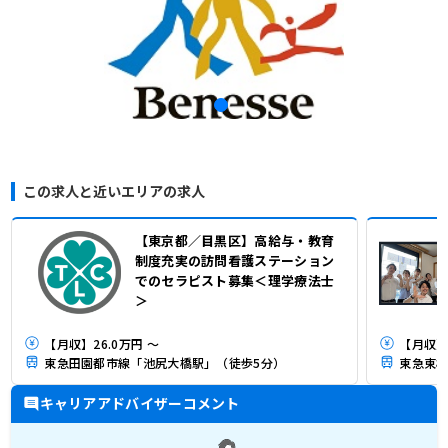
この求人と近いエリアの求人
【東京都／目黒区】高給与・教育
制度充実の訪問看護ステーション
でのセラピスト募集＜理学療法士
＞
【月収】26.0万円 ～
【月収】3
東急田園都市線「池尻大橋駅」（徒歩5分）
東急東横
キャリアアドバイザーコメント