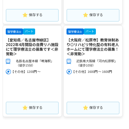
保存する
保存する
パート
パート
理学療法士
理学療法士
【愛知県／名古屋市緑区】
【大阪府／松原市】教育体制あ
2022年4月開設の自費リハ施設
り◎リハビリ特化型の有料老人
にて理学療法士の募集です＜非
ホームにて理学療法士の募集！
常勤＞
＜非常勤＞
名鉄名古屋本線「鳴海駅」
近鉄南大阪線「河内松原駅」
（徒歩15分）
（徒歩10分）
【その他】1200円 ～
【その他】1600円 ～ 1600円
保存する
保存する