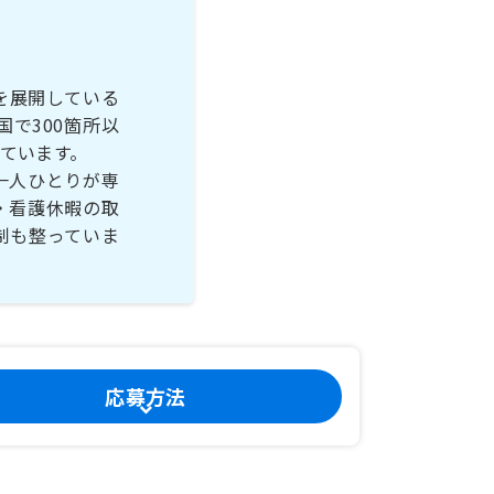
を展開している
で300箇所以
ています。
一人ひとりが専
・看護休暇の取
制も整っていま
応募方法