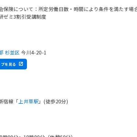
会保険について：所定労働日数・時間により条件を満たす場
研ゼミ3割引受講制度
都 杉並区
今川4-20-1
ップを見る
新宿線「
上井草駅
」(徒歩20分)
 9時00分〜18時00分（休憩60分）