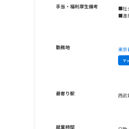
手当・福利厚生備考
■社
■進
勤務地
東京
マ
最寄り駅
西武
就業時間
日勤