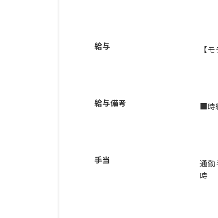
給与
【モ
給与備考
■時
手当
通勤
時