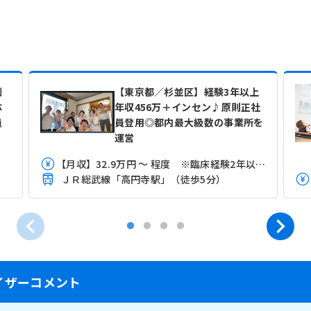
制
【東京都／杉並区】経験3年以上
体
年収456万＋インセン♪原則正社
員
員登用◎都内最大級数の事業所を
運営
【月収】32.9万円 ～ 程度 ※臨床経験2年以上3年未満モデル
ＪＲ総武線「高円寺駅」（徒歩5分）
イザーコメント