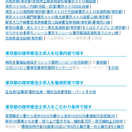
京成本線(東京都)
京成押上線
京成金町線
東京メトロ銀座線
東京メトロ丸ノ内線(池袋－荻窪)
東京メトロ日比谷線
東京メトロ東西線(東京都)
東京メトロ千代田線
東京メトロ有楽町線(東京都)
東京メトロ半蔵門線
東京メトロ南北線
東京メトロ副都心線(東京都)
都営大江戸線
都営浅草線
都営三田線
都営新宿線(東京都)
都電荒川線
都営日暮里・舎人ライナー
埼玉高速鉄道(東京都)
つくばエクスプレス(東京都)
ゆりかもめ
多摩モノレール
東京モノレール
東京臨海高速鉄道りんかい線
北総鉄道北総線(東京都)
ＪＲ上野東京ライン(東京都)
京王新線
東京都の理学療法士求人を仕事内容で探す
病院
介護福祉施設
クリニック
訪問リハビリ(在宅医療)
企業
保育園
小児リハビリ
整骨院
接骨院
訪問マッサージ
薬局・ドラッグストア
その他
東京都の理学療法士求人を雇用形態で探す
正社員(正職員)
契約社員・嘱託社員
非常勤・パート
その他
東京都の理学療法士求人をこだわり条件で探す
管理職求人
駅から徒歩5分以内
駅から徒歩10分以内
車通勤可
未経験OK
新卒OK
残業少なめ
寮・借り上げ
住宅手当・補助
託児所・育児補助
土日祝休
無資格 OK
積極採用中
WEB面接OK
2027年4月入職可
夏～秋入職可
1月入職可