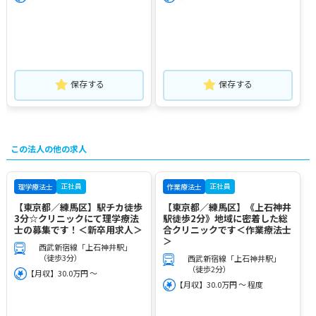
保存する
保存する
この法人の他の求人
正社員
正社員
理学療法士
作業療法士
【東京都／練馬区】駅チカ徒歩
【東京都／練馬区】《上石神井
3分☆クリニックにて理学療法
駅徒歩2分》地域に密着した総
士の募集です！＜新卒用求人＞
合クリニックです＜作業療法士
＞
西武新宿線「上石神井駅」
（徒歩3分）
西武新宿線「上石神井駅」
（徒歩2分）
【月収】30.0万円 ～
【月収】30.0万円 ～ 程度