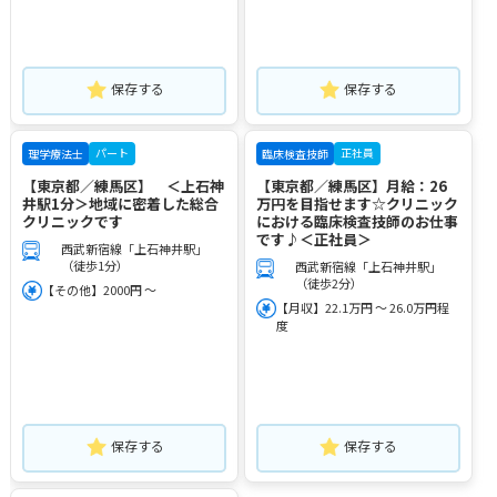
保存する
保存する
パート
正社員
理学療法士
臨床検査技師
【東京都／練馬区】 ＜上石神
【東京都／練馬区】月給：26
井駅1分＞地域に密着した総合
万円を目指せます☆クリニック
クリニックです
における臨床検査技師のお仕事
です♪＜正社員＞
西武新宿線「上石神井駅」
（徒歩1分）
西武新宿線「上石神井駅」
（徒歩2分）
【その他】2000円 ～
【月収】22.1万円 ～ 26.0万円程
度
保存する
保存する