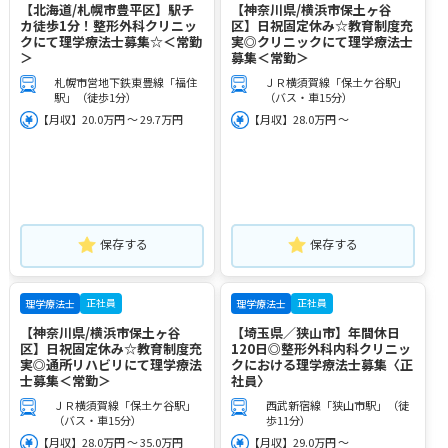
【北海道/札幌市豊平区】駅チ
【神奈川県/横浜市保土ヶ谷
カ徒歩1分！整形外科クリニッ
区】日祝固定休み☆教育制度充
クにて理学療法士募集☆＜常勤
実◎クリニックにて理学療法士
＞
募集＜常勤＞
札幌市営地下鉄東豊線「福住
ＪＲ横須賀線「保土ケ谷駅」
駅」（徒歩1分）
（バス・車15分）
【月収】20.0万円 ～ 29.7万円
【月収】28.0万円 ～
保存する
保存する
正社員
正社員
理学療法士
理学療法士
【神奈川県/横浜市保土ヶ谷
【埼玉県／狭山市】年間休日
区】日祝固定休み☆教育制度充
120日◎整形外科内科クリニッ
実◎通所リハビリにて理学療法
クにおける理学療法士募集〈正
士募集＜常勤＞
社員〉
ＪＲ横須賀線「保土ケ谷駅」
西武新宿線「狭山市駅」（徒
（バス・車15分）
歩11分）
【月収】28.0万円 ～ 35.0万円
【月収】29.0万円 ～