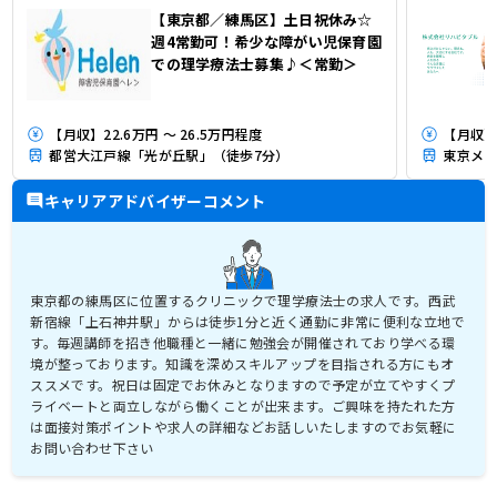
【東京都／練馬区】土日祝休み☆
週4常勤可！希少な障がい児保育園
での理学療法士募集♪＜常勤＞
【月収】22.6万円 ～ 26.5万円程度
【月収】3
都営大江戸線「光が丘駅」（徒歩7分）
東京メト
キャリアアドバイザーコメント
東京都の練馬区に位置するクリニックで理学療法士の求人です。西武
新宿線「上石神井駅」からは徒歩1分と近く通勤に非常に便利な立地で
す。毎週講師を招き他職種と一緒に勉強会が開催されており学べる環
境が整っております。知識を深めスキルアップを目指される方にもオ
ススメです。祝日は固定でお休みとなりますので予定が立てやすくプ
ライベートと両立しながら働くことが出来ます。ご興味を持たれた方
は面接対策ポイントや求人の詳細などお話しいたしますのでお気軽に
お問い合わせ下さい