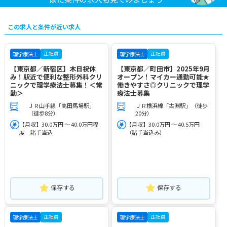
この求人と条件が近い求人
正社員
正社員
理学療法士
理学療法士
【東京都／新宿区】木日祝休
【東京都／町田市】2025年9月
み！駅近で便利な整形外科クリ
オープン！マイカー通勤可能★
ニックで理学療法士募集！＜常
働きやすさ◎クリニックで理学
勤＞
療法士募集
ＪＲ山手線「高田馬場駅」
ＪＲ横浜線「古淵駅」（徒歩
（徒歩8分）
20分）
【月収】30.0万円 ～ 40.0万円程
【月収】30.0万円 ～ 40.5万円
度 諸手当込
（諸手当込み）
保存する
保存する
正社員
正社員
理学療法士
理学療法士