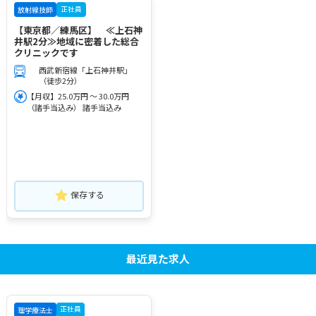
正社員
放射線技師
【東京都／練馬区】 ≪上石神
井駅2分≫地域に密着した総合
クリニックです
西武新宿線「上石神井駅」
（徒歩2分）
【月収】25.0万円 ～ 30.0万円
（諸手当込み） 諸手当込み
保存する
最近見た求人
正社員
理学療法士