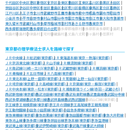
千代田区
中央区
港区
新宿区
文京区
台東区
墨田区
江東区
品川区
目黒区
大田区
世田谷区
渋谷区
中野区
杉並区
豊島区
北区
荒川区
板橋区
練馬区
足立区
葛飾区
江戸川区
八王子市
立川市
武蔵野市
三鷹市
青梅市
府中市
昭島市
調布市
町田市
小金井市
小平市
日野市
東村山市
国分寺市
国立市
福生市
狛江市
東大和市
清瀬市
東久留米市
武蔵村山市
多摩市
稲城市
羽村市
あきる野市
西東京市
西多摩郡瑞穂町
西多摩郡日の出町
西多摩郡檜原村
西多摩郡奥多摩町
大島町
利島村
新島村
神津島村
三宅村
御蔵島村
八丈島八丈町
青ヶ島村
小笠原村
東京都の理学療法士求人を路線で探す
ＪＲ中央線
ＪＲ総武線(東京都)
ＪＲ東海道本線(東京－熱海)(東京都)
ＪＲ京浜東北線(東京都)
ＪＲ山手線
ＪＲ横須賀線(東京都)
ＪＲ南武線(川崎－立川)(東京都)
ＪＲ武蔵野線(東京都)
ＪＲ横浜線(東京都)
ＪＲ青梅線
ＪＲ五日市線
ＪＲ八高線(東京都)
ＪＲ東北本線(上野－盛岡)(東京都)
ＪＲ常磐線(上野－仙台)(東京都)
ＪＲ埼京線(東京都)
ＪＲ高崎線(東京都)
ＪＲ京葉線(東京－蘇我)(東京都)
ＪＲ中央本線(東京－松本)(東京都)
ＪＲ湘南新宿ライン線(赤羽－武蔵小杉)
西武新宿線(東京都)
西武池袋線(東京都)
西武有楽町線
西武豊島線
西武国分寺線
西武多摩湖線
西武多摩川線
西武拝島線
西武西武園線
西武山口線(東京都)
京王線
京王相模原線(東京都)
京王井の頭線
京王高尾線
京王競馬場線
京王動物園線
小田急小田原線(東京都)
小田急多摩線(東京都)
東急東横線(東京都)
東急目黒線(東京都)
東急田園都市線(東京都)
東急大井町線
東急池上線
東急多摩川線
東急世田谷線
京急本線(東京都)
京急空港線
東武東上線(東京都)
東武伊勢崎線(東京都)
東武亀戸線
東武大師線