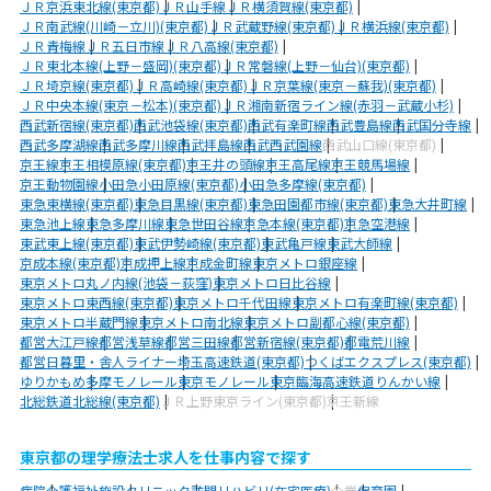
ＪＲ京浜東北線(東京都)
ＪＲ山手線
ＪＲ横須賀線(東京都)
ＪＲ南武線(川崎－立川)(東京都)
ＪＲ武蔵野線(東京都)
ＪＲ横浜線(東京都)
ＪＲ青梅線
ＪＲ五日市線
ＪＲ八高線(東京都)
ＪＲ東北本線(上野－盛岡)(東京都)
ＪＲ常磐線(上野－仙台)(東京都)
ＪＲ埼京線(東京都)
ＪＲ高崎線(東京都)
ＪＲ京葉線(東京－蘇我)(東京都)
ＪＲ中央本線(東京－松本)(東京都)
ＪＲ湘南新宿ライン線(赤羽－武蔵小杉)
西武新宿線(東京都)
西武池袋線(東京都)
西武有楽町線
西武豊島線
西武国分寺線
西武多摩湖線
西武多摩川線
西武拝島線
西武西武園線
西武山口線(東京都)
京王線
京王相模原線(東京都)
京王井の頭線
京王高尾線
京王競馬場線
京王動物園線
小田急小田原線(東京都)
小田急多摩線(東京都)
東急東横線(東京都)
東急目黒線(東京都)
東急田園都市線(東京都)
東急大井町線
東急池上線
東急多摩川線
東急世田谷線
京急本線(東京都)
京急空港線
東武東上線(東京都)
東武伊勢崎線(東京都)
東武亀戸線
東武大師線
京成本線(東京都)
京成押上線
京成金町線
東京メトロ銀座線
東京メトロ丸ノ内線(池袋－荻窪)
東京メトロ日比谷線
東京メトロ東西線(東京都)
東京メトロ千代田線
東京メトロ有楽町線(東京都)
東京メトロ半蔵門線
東京メトロ南北線
東京メトロ副都心線(東京都)
都営大江戸線
都営浅草線
都営三田線
都営新宿線(東京都)
都電荒川線
都営日暮里・舎人ライナー
埼玉高速鉄道(東京都)
つくばエクスプレス(東京都)
ゆりかもめ
多摩モノレール
東京モノレール
東京臨海高速鉄道りんかい線
北総鉄道北総線(東京都)
ＪＲ上野東京ライン(東京都)
京王新線
東京都の理学療法士求人を仕事内容で探す
病院
介護福祉施設
クリニック
訪問リハビリ(在宅医療)
企業
保育園