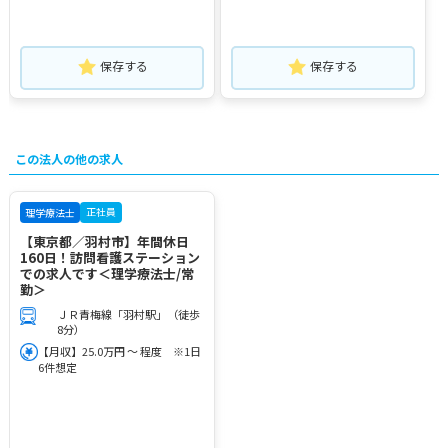
保存する
保存する
この法人の他の求人
正社員
理学療法士
【東京都／羽村市】年間休日
160日！訪問看護ステーション
での求人です＜理学療法士/常
勤＞
ＪＲ青梅線「羽村駅」（徒歩
8分）
【月収】25.0万円 ～ 程度 ※1日
6件想定