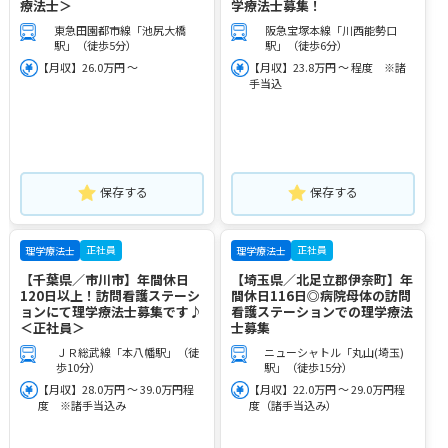
療法士＞
学療法士募集！
東急田園都市線「池尻大橋
阪急宝塚本線「川西能勢口
駅」（徒歩5分）
駅」（徒歩6分）
【月収】26.0万円 ～
【月収】23.8万円 ～ 程度 ※諸
手当込
保存する
保存する
正社員
正社員
理学療法士
理学療法士
【千葉県／市川市】年間休日
【埼玉県／北足立郡伊奈町】年
120日以上！訪問看護ステーシ
間休日116日◎病院母体の訪問
ョンにて理学療法士募集です♪
看護ステーションでの理学療法
＜正社員＞
士募集
ＪＲ総武線「本八幡駅」（徒
ニューシャトル「丸山(埼玉)
歩10分）
駅」（徒歩15分）
【月収】28.0万円 ～ 39.0万円程
【月収】22.0万円 ～ 29.0万円程
度 ※諸手当込み
度（諸手当込み）