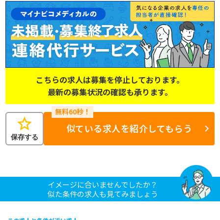
こちらの求人は募集を停止しております。
最新の募集状況の確認も承ります。
star
似ている求人を紹介してもらう
保存する
イメージに合いませんでしたか？
似た条件の求人も見てみましょう