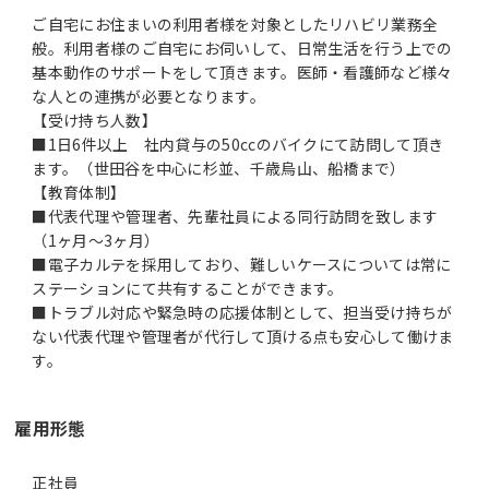
ご自宅にお住まいの利用者様を対象としたリハビリ業務全
般。利用者様のご自宅にお伺いして、日常生活を行う上での
基本動作のサポートをして頂きます。医師・看護師など様々
な人との連携が必要となります。
【受け持ち人数】
■1日6件以上 社内貸与の50ccのバイクにて訪問して頂き
ます。（世田谷を中心に杉並、千歳烏山、船橋まで）
【教育体制】
■代表代理や管理者、先輩社員による同行訪問を致します
（1ヶ月～3ヶ月）
■電子カルテを採用しており、難しいケースについては常に
ステーションにて共有することができます。
■トラブル対応や緊急時の応援体制として、担当受け持ちが
ない代表代理や管理者が代行して頂ける点も安心して働けま
す。
雇用形態
正社員