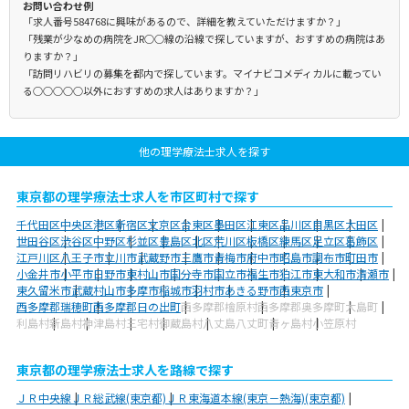
お問い合わせ例
「求人番号584768に興味があるので、詳細を教えていただけますか？」
「残業が少なめの病院をJR○○線の沿線で探していますが、おすすめの病院はあ
りますか？」
「訪問リハビリの募集を都内で探しています。マイナビコメディカルに載ってい
る○○○○○以外におすすめの求人はありますか？」
他の理学療法士求人を探す
東京都の理学療法士求人を市区町村で探す
千代田区
中央区
港区
新宿区
文京区
台東区
墨田区
江東区
品川区
目黒区
大田区
世田谷区
渋谷区
中野区
杉並区
豊島区
北区
荒川区
板橋区
練馬区
足立区
葛飾区
江戸川区
八王子市
立川市
武蔵野市
三鷹市
青梅市
府中市
昭島市
調布市
町田市
小金井市
小平市
日野市
東村山市
国分寺市
国立市
福生市
狛江市
東大和市
清瀬市
東久留米市
武蔵村山市
多摩市
稲城市
羽村市
あきる野市
西東京市
西多摩郡瑞穂町
西多摩郡日の出町
西多摩郡檜原村
西多摩郡奥多摩町
大島町
利島村
新島村
神津島村
三宅村
御蔵島村
八丈島八丈町
青ヶ島村
小笠原村
東京都の理学療法士求人を路線で探す
ＪＲ中央線
ＪＲ総武線(東京都)
ＪＲ東海道本線(東京－熱海)(東京都)