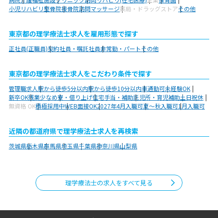
小児リハビリ
整骨院
接骨院
訪問マッサージ
薬局・ドラッグストア
その他
東京都の理学療法士求人を雇用形態で探す
正社員(正職員)
契約社員・嘱託社員
非常勤・パート
その他
東京都の理学療法士求人をこだわり条件で探す
管理職求人
駅から徒歩5分以内
駅から徒歩10分以内
車通勤可
未経験OK
新卒OK
残業少なめ
寮・借り上げ
住宅手当・補助
託児所・育児補助
土日祝休
無資格 OK
積極採用中
WEB面接OK
2027年4月入職可
夏～秋入職可
1月入職可
近隣の都道府県で理学療法士求人を再検索
茨城県
栃木県
群馬県
埼玉県
千葉県
神奈川県
山梨県
理学療法士の求人をすべて見る