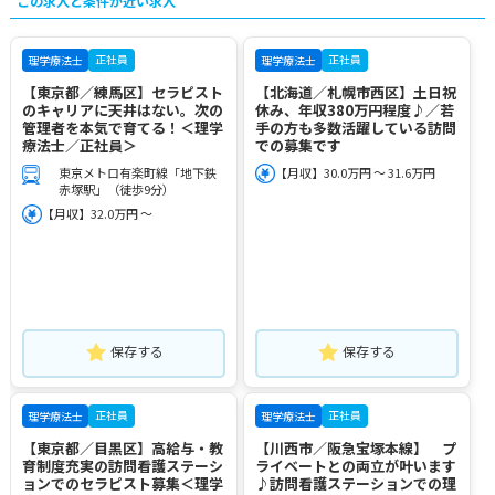
この求人と条件が近い求人
正社員
正社員
理学療法士
理学療法士
【東京都／練馬区】セラピスト
【北海道／札幌市西区】土日祝
のキャリアに天井はない。次の
休み、年収380万円程度♪／若
管理者を本気で育てる！＜理学
手の方も多数活躍している訪問
療法士／正社員＞
での募集です
東京メトロ有楽町線「地下鉄
【月収】30.0万円 ～ 31.6万円
赤塚駅」（徒歩9分）
【月収】32.0万円 ～
保存する
保存する
正社員
正社員
理学療法士
理学療法士
【東京都／目黒区】高給与・教
【川西市／阪急宝塚本線】 プ
育制度充実の訪問看護ステーシ
ライベートとの両立が叶います
ョンでのセラピスト募集＜理学
♪訪問看護ステーションでの理